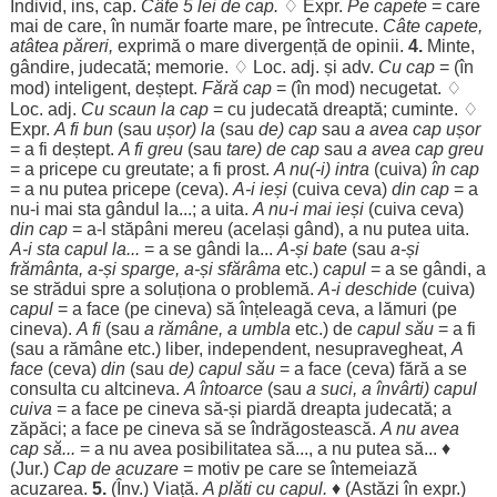
Individ
, ins,
cap
.
Câte
5
lei
de
cap
.
♢ Expr.
Pe
capete
= care
mai de care, în
număr
foarte
mare
, pe
întrecute
.
Câte
capete
,
atâtea
păreri
,
exprimă
o
mare
divergență
de
opinii
.
4.
Minte
,
gândire
,
judecată
;
memorie
. ♢
Loc
. adj. și adv.
Cu
cap
= (în
mod
)
inteligent
,
deștept
.
Fără
cap
= (în
mod
)
necugetat
. ♢
Loc
. adj.
Cu
scaun
la
cap
= cu
judecată
dreaptă
;
cuminte
. ♢
Expr.
A fi
bun
(sau
ușor
) la
(sau
de)
cap
sau
a avea
cap
ușor
= a fi
deștept
.
A fi
greu
(sau
tare
) de
cap
sau
a avea
cap
greu
= a
pricepe
cu
greutate
; a fi
prost
.
A nu(-i)
intra
(cuiva)
în
cap
= a nu
putea
pricepe
(ceva).
A-i
ieși
(cuiva ceva)
din
cap
= a
nu-i mai
sta
gândul
la...; a
uita
.
A nu-i mai
ieși
(cuiva ceva)
din
cap
= a-l
stăpâni
mereu
(
același
gând
), a nu
putea
uita
.
A-i
sta
capul la...
= a se
gândi
la...
A-și
bate
(sau
a-și
frământa
, a-și
sparge
, a-și
sfărâma
etc.)
capul
= a se
gândi
, a
se
strădui
spre
a
soluționa
o
problemă
.
A-i
deschide
(cuiva)
capul
= a
face
(pe cineva) să
înțeleagă
ceva, a
lămuri
(pe
cineva).
A fi
(sau
a
rămâne
, a
umbla
etc.) de
capul său
= a fi
(sau a
rămâne
etc.)
liber
,
independent
,
nesupravegheat
,
A
face
(ceva)
din
(sau
de) capul său
= a
face
(ceva)
fără
a se
consulta
cu
altcineva
.
A
întoarce
(sau
a
suci
, a
învârti
) capul
cuiva
= a
face
pe cineva să-și
piardă
dreapta
judecată
; a
zăpăci
; a
face
pe cineva să se
îndrăgostească
.
A nu avea
cap
să...
= a nu avea
posibilitatea
să..., a nu
putea
să... ♦
(
Jur
.)
Cap
de
acuzare
=
motiv
pe care se
întemeiază
acuzarea
.
5.
(Înv.)
Viață
.
A
plăti
cu capul.
♦ (
Astăzi
în expr.)