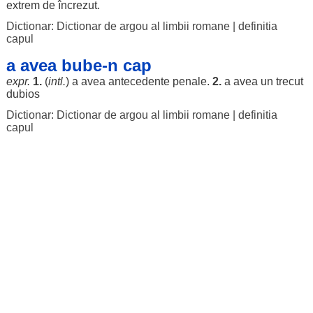
extrem
de
încrezut
.
Dictionar: Dictionar de argou al limbii romane
|
definitia
capul
a avea bube-n cap
expr.
1.
(
intl.
) a avea
antecedente
penale
.
2.
a avea un
trecut
dubios
Dictionar: Dictionar de argou al limbii romane
|
definitia
capul