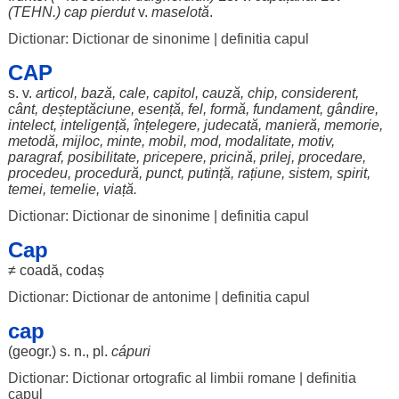
(
TEHN
.)
cap
pierdut
v.
maselotă
.
Dictionar: Dictionar de sinonime
|
definitia capul
CAP
s. v.
articol
,
bază
,
cale
,
capitol
,
cauză
,
chip
,
considerent
,
cânt
,
deșteptăciune
,
esență
,
fel
,
formă
,
fundament
,
gândire
,
intelect
,
inteligență
,
înțelegere
,
judecată
,
manieră
,
memorie
,
metodă
,
mijloc
,
minte
,
mobil
,
mod
,
modalitate
,
motiv
,
paragraf
,
posibilitate
,
pricepere
,
pricină
,
prilej
,
procedare
,
procedeu
,
procedură
,
punct
,
putință
,
rațiune
,
sistem
,
spirit
,
temei
,
temelie
,
viață
.
Dictionar: Dictionar de sinonime
|
definitia capul
Cap
≠
coadă
,
codaș
Dictionar: Dictionar de antonime
|
definitia capul
cap
(geogr.) s. n., pl.
cápuri
Dictionar: Dictionar ortografic al limbii romane
|
definitia
capul