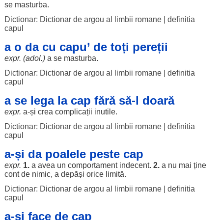
se
masturba
.
Dictionar: Dictionar de argou al limbii romane
|
definitia
capul
a o da cu capu’ de toți pereții
expr. (adol.)
a se
masturba
.
Dictionar: Dictionar de argou al limbii romane
|
definitia
capul
a se lega la cap fără să-l doară
expr.
a-și
crea
complicații
inutile
.
Dictionar: Dictionar de argou al limbii romane
|
definitia
capul
a-și da poalele peste cap
expr.
1.
a avea un
comportament
indecent
.
2.
a nu mai ține
cont
de
nimic
, a
depăși
orice
limită
.
Dictionar: Dictionar de argou al limbii romane
|
definitia
capul
a-și face de cap