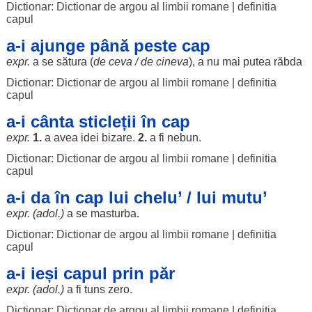
Dictionar: Dictionar de argou al limbii romane
|
definitia
capul
a-i ajunge până peste cap
expr.
a se
sătura
(
de ceva / de cineva
), a nu mai
putea
răbda
Dictionar: Dictionar de argou al limbii romane
|
definitia
capul
a-i cânta sticleții în cap
expr.
1.
a avea
idei
bizare
.
2.
a fi
nebun
.
Dictionar: Dictionar de argou al limbii romane
|
definitia
capul
a-i da în cap lui chelu’ / lui mutu’
expr. (adol.)
a se
masturba
.
Dictionar: Dictionar de argou al limbii romane
|
definitia
capul
a-i ieși capul prin păr
expr. (adol.)
a fi
tuns
zero
.
Dictionar: Dictionar de argou al limbii romane
|
definitia