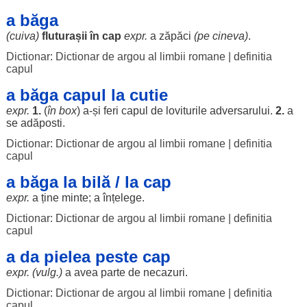
a băga
(cuiva)
fluturașii
în
cap
expr.
a
zăpăci
(pe cineva)
.
Dictionar: Dictionar de argou al limbii romane
|
definitia
capul
a băga capul la cutie
expr.
1.
(
în
box
) a-și
feri
capul de
loviturile
adversarului
.
2.
a
se
adăposti
.
Dictionar: Dictionar de argou al limbii romane
|
definitia
capul
a băga la bilă / la cap
expr.
a ține
minte
; a
înțelege
.
Dictionar: Dictionar de argou al limbii romane
|
definitia
capul
a da pielea peste cap
expr. (vulg.)
a avea
parte
de
necazuri
.
Dictionar: Dictionar de argou al limbii romane
|
definitia
capul