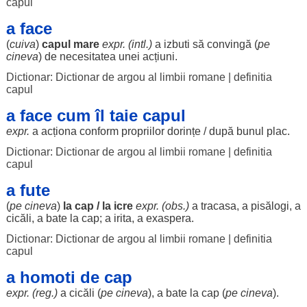
capul
a face
(
cuiva
)
capul
mare
expr. (intl.)
a
izbuti
să
convingă
(
pe
cineva
) de
necesitatea
unei
acțiuni
.
Dictionar: Dictionar de argou al limbii romane
|
definitia
capul
a face cum îl taie capul
expr.
a
acționa
conform
propriilor
dorințe
/ după
bunul
plac
.
Dictionar: Dictionar de argou al limbii romane
|
definitia
capul
a fute
(
pe cineva
)
la
cap
/ la
icre
expr. (obs.)
a
tracasa
, a
pisălogi
, a
cicăli
, a
bate
la
cap
; a
irita
, a
exaspera
.
Dictionar: Dictionar de argou al limbii romane
|
definitia
capul
a homoti de cap
expr. (
reg
.)
a
cicăli
(
pe cineva
), a
bate
la
cap
(
pe cineva
).