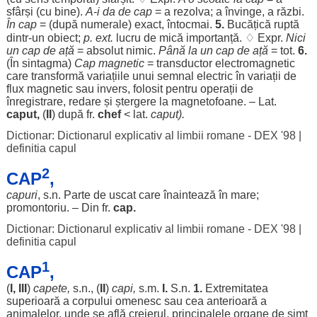
sfârși
(cu
bine
).
A-i da de
cap
= a
rezolva
; a
învinge
, a
răzbi
.
În
cap
= (după
numerale
)
exact
,
întocmai
.
5.
Bucățică
ruptă
dintr-un
obiect
;
p. ext.
lucru
de
mică
importanță
. ♢ Expr.
Nici
un
cap
de
ață
=
absolut
nimic
.
Până la un
cap
de
ață
= tot.
6.
(În
sintagma
)
Cap
magnetic
=
transductor
electromagnetic
care
transformă
variațiile
unui
semnal
electric
în
variații
de
flux
magnetic
sau
invers
,
folosit
pentru
operații
de
înregistrare
,
redare
și
ștergere
la
magnetofoane
. – Lat.
caput
,
(
II
) după fr.
chef
< lat.
caput
).
Dictionar: Dictionarul explicativ al limbii romane - DEX '98
|
definitia capul
2
CAP
,
capuri
, s.n.
Parte
de
uscat
care
înaintează
în
mare
;
promontoriu
. – Din fr.
cap
.
Dictionar: Dictionarul explicativ al limbii romane - DEX '98
|
definitia capul
1
CAP
,
(
I, III
)
capete
,
s.n., (
II
)
capi
,
s.m.
I.
S.n.
1.
Extremitatea
superioară
a
corpului
omenesc
sau
cea
anterioară
a
animalelor
, unde se
află
creierul
,
principalele
organe
de
simț