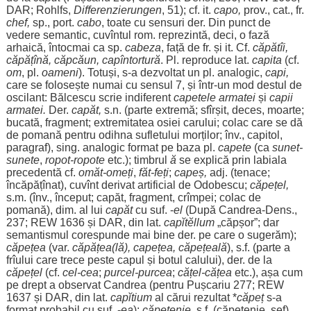
DAR
; Rohlfs,
Differenzierungen
, 51); cf. it.
capo
,
prov., cat., fr.
chef
,
sp.,
port
.
cabo
, toate cu
sensuri
der. Din
punct
de
vedere
semantic
, cuvîntul
rom
.
reprezintă
,
deci
, o
fază
arhaică
,
întocmai
ca sp.
cabeza
,
față
de fr. și it. Cf.
căpătîi,
căpățînă,
căpcăun
,
capîntortură
. Pl.
reproduce
lat.
capita
(cf.
om
, pl.
oameni
).
Totuși
, s-a
dezvoltat
un pl.
analogic
,
capi
,
care se
folosește
numai
cu
sensul
7, și într-un
mod
destul
de
oscilant: Bălcescu
scrie
indiferent
capetele
armatei
și
capii
armatei
.
Der.
capăt
,
s.n. (
parte
extremă
; sfîrșit,
deces
,
moarte
;
bucată
,
fragment
;
extremitatea
osiei
carului
;
colac
care se dă
de
pomană
pentru
odihna
sufletului
morților
; înv.,
capitol
,
paragraf
),
sing
.
analogic
format
pe
baza
pl.
capete
(ca
sunet
-
sunete
,
ropot
-
ropote
etc.);
timbrul
ă
se
explică
prin
labiala
precedentă
cf.
omăt
-
omeți
,
făt
-
feți
;
capeș
,
adj. (
tenace
;
încăpățînat
), cuvînt
derivat
artificial
de Odobescu;
căpețel
,
s.m. (înv.,
început
;
capăt
,
fragment
, crîmpei;
colac
de
pomană
), dim. al lui
capăt
cu suf. -
el
(După
Candrea
-
Dens
.,
237; REW 1636 și
DAR
, din lat.
capĭtĕllum
„
căpșor
”;
dar
semantismul
corespunde
mai
bine
der. pe care o
sugerăm
);
căpețea
(var.
căpățea(lă),
capețea
,
căpețeală
), s.f. (
parte
a
frîului care
trece
peste
capul și
botul
calului
), der. de la
căpețel
(cf.
cel-
cea
;
purcel
-
purcea
;
cățel
-
cățea
etc.),
așa
cum
pe
drept
a
observat
Candrea
(
pentru
Pușcariu 277; REW
1637 și
DAR
, din lat.
capĭtium
al
cărui
rezultat
*
căpeț
s-a
format
probabil
cu suf. -
ea
);
căpetenie
, s.f. (
căpetenie
,
șef
),