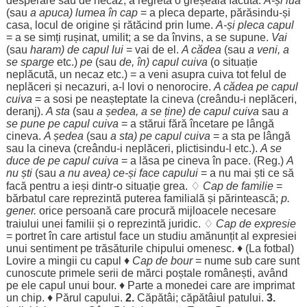
desperare
sau de
necaz
, a
regreta
o
greșeală
făcută
.
A-și
lua
(sau
a
apuca
)
lumea
în
cap
= a
pleca
departe
, părăsindu-și
casa
,
locul
de
origine
și
rătăcind
prin
lume
.
A-și
pleca
capul
= a se
simți
rușinat
,
umilit
; a se da
învins
, a se
supune
.
Vai
(sau
haram
) de capul lui
=
vai
de el.
A
cădea
(sau
a
veni
, a
se
sparge
etc.)
pe
(sau
de, în) capul cuiva
(o
situație
neplăcută
, un
necaz
etc.) = a
veni
asupra
cuiva tot
felul
de
neplăceri
și
necazuri
, a-l
lovi
o
nenorocire
.
A
cădea
pe capul
cuiva
= a
sosi
pe
neașteptate
la cineva (creându-i
neplăceri
,
deranj
).
A
sta
(sau
a
ședea
, a se ține) de capul cuiva
sau
a
se pune pe capul cuiva
= a
stărui
fără
încetare
pe
lângă
cineva.
A
ședea
(sau
a
sta
) pe capul cuiva
= a
sta
pe
lângă
sau la cineva (creându-i
neplăceri
, plictisindu-l etc.).
A se
duce
de pe capul cuiva
= a
lăsa
pe cineva în
pace
. (
Reg
.)
A
nu
ști
(sau
a nu avea) ce-și
face
capului
= a nu mai
ști
ce să
facă
pentru
a
ieși
dintr-o
situație
grea
. ♢
Cap
de
familie
=
bărbatul
care
reprezintă
puterea
familială
și
părintească
;
p.
gener.
orice
persoană
care
procură
mijloacele
necesare
traiului
unei
familii
și o
reprezintă
juridic
. ♢
Cap
de
expresie
=
portret
în care
artistul
face
un
studiu
amănunțit
al
expresiei
unui
sentiment
pe
trăsăturile
chipului
omenesc
. ♦ (La
fotbal
)
Lovire
a
mingii
cu capul ♦
Cap
de
bour
=
nume
sub care
sunt
cunoscute
primele
serii
de
mărci
poștale
românești
,
având
pe
ele
capul unui
bour
. ♦
Parte
a
monedei
care are
imprimat
un
chip
. ♦
Părul
capului
.
2.
Căpătâi
;
căpătâiul
patului
.
3.