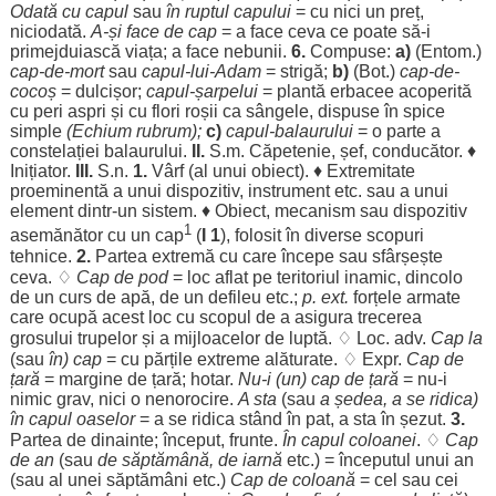
Odată
cu capul
sau
în
ruptul
capului
= cu nici un
preț
,
niciodată
.
A-și
face
de
cap
= a
face
ceva ce
poate
să-i
primejduiască
viața
; a
face
nebunii
.
6.
Compuse:
a)
(Entom.)
cap
-de-
mort
sau
capul-lui-
Adam
=
strigă
;
b)
(
Bot
.)
cap
-de-
cocoș
=
dulcișor
;
capul-
șarpelui
=
plantă
erbacee
acoperită
cu
peri
aspri
și cu
flori
roșii
ca
sângele
,
dispuse
în
spice
simple
(
Echium
rubrum
);
c)
capul-
balaurului
= o
parte
a
constelației
balaurului
.
II.
S.m.
Căpetenie
,
șef
,
conducător
. ♦
Inițiator
.
III.
S.n.
1.
Vârf
(al unui
obiect
). ♦
Extremitate
proeminentă
a unui
dispozitiv
,
instrument
etc. sau a unui
element
dintr-un
sistem
. ♦
Obiect
,
mecanism
sau
dispozitiv
1
asemănător
cu un
cap
(
I 1
),
folosit
în
diverse
scopuri
tehnice
.
2.
Partea
extremă
cu care
începe
sau
sfârșește
ceva. ♢
Cap
de
pod
=
loc
aflat
pe
teritoriul
inamic
,
dincolo
de un
curs
de
apă
, de un
defileu
etc.;
p. ext.
forțele
armate
care
ocupă
acest
loc
cu
scopul
de a
asigura
trecerea
grosului
trupelor
și a
mijloacelor
de
luptă
. ♢
Loc
. adv.
Cap
la
(sau
în)
cap
= cu
părțile
extreme
alăturate
. ♢ Expr.
Cap
de
țară
=
margine
de
țară
;
hotar
.
Nu-i (un)
cap
de
țară
= nu-i
nimic
grav
, nici o
nenorocire
.
A
sta
(sau
a
ședea
, a se
ridica
)
în capul
oaselor
= a se
ridica
stând
în
pat
, a
sta
în
șezut
.
3.
Partea
de
dinainte
;
început
,
frunte
.
În capul
coloanei
. ♢
Cap
de
an
(sau
de
săptămână
, de
iarnă
etc.) =
începutul
unui
an
(sau al unei
săptămâni
etc.)
Cap
de
coloană
= cel sau cei