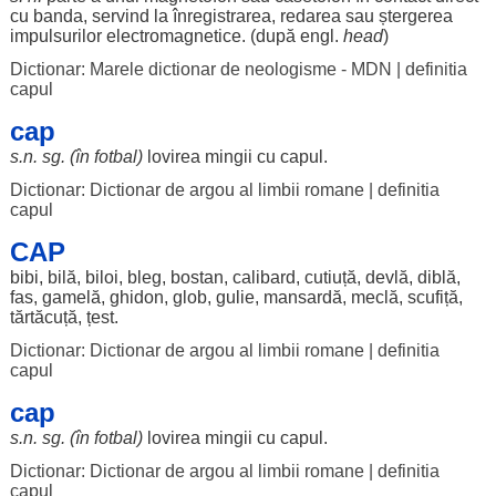
cu
banda
,
servind
la
înregistrarea
,
redarea
sau
ștergerea
impulsurilor
electromagnetice
. (după engl.
head
)
Dictionar: Marele dictionar de neologisme - MDN
|
definitia
capul
cap
s.n. sg. (în
fotbal
)
lovirea
mingii
cu capul.
Dictionar: Dictionar de argou al limbii romane
|
definitia
capul
CAP
bibi
,
bilă
,
biloi
,
bleg
,
bostan
,
calibard
,
cutiuță
,
devlă
,
diblă
,
fas
,
gamelă
,
ghidon
,
glob
,
gulie
,
mansardă
, meclă,
scufiță
,
tărtăcuță
,
țest
.
Dictionar: Dictionar de argou al limbii romane
|
definitia
capul
cap
s.n. sg. (în
fotbal
)
lovirea
mingii
cu capul.
Dictionar: Dictionar de argou al limbii romane
|
definitia
capul