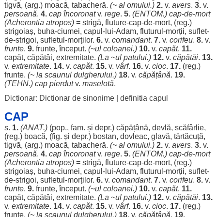
tigvă
, (arg.)
moacă
,
tabacheră
.
(~ al
omului
.)
2.
v.
avers
.
3.
v.
persoană
.
4.
cap
încoronat
v.
rege
.
5.
(ENTOM.)
cap
-de-
mort
(Acherontia atropos)
=
strigă
,
fluture
-
cap
-de-
mort
, (
reg
.)
strigoiaș
,
buha
-
ciumei
, capul-lui-
Adam
,
fluturul
-
morții
,
suflet
-
de-
strigoi
,
sufletul
-
morților
.
6.
v.
comandant
.
7.
v.
corifeu
.
8.
v.
frunte
.
9.
frunte
,
început
.
(~ul
coloanei
.)
10.
v.
capăt
.
11.
capăt
,
căpătâi
,
extremitate
.
(La ~ul
patului
.)
12.
v.
căpătâi
.
13.
v.
extremitate
.
14.
v.
capăt
.
15.
v.
vârf
.
16.
v.
cioc
.
17.
(
reg
.)
frunte
.
(~ la
scaunul
dulgherului
.)
18.
v.
căpățână
.
19.
(
TEHN
.)
cap
pierdut
v.
maselotă
.
Dictionar: Dictionar de sinonime
|
definitia capul
CAP
s.
1.
(ANAT.)
(pop., fam. și depr.)
căpățână
,
devlă
,
scăfârlie
,
(
reg
.)
boacă
, (fig. și depr.)
bostan
,
dovleac
,
glavă
,
tărtăcuță
,
tigvă
, (arg.)
moacă
,
tabacheră
.
(~ al
omului
.)
2.
v.
avers
.
3.
v.
persoană
.
4.
cap
încoronat
v.
rege
.
5.
(ENTOM.)
cap
-de-
mort
(Acherontia atropos)
=
strigă
,
fluture
-
cap
-de-
mort
, (
reg
.)
strigoiaș
,
buha
-
ciumei
, capul-lui-
Adam
,
fluturul
-
morții
,
suflet
-
de-
strigoi
,
sufletul
-
morților
.
6.
v.
comandant
.
7.
v.
corifeu
.
8.
v.
frunte
.
9.
frunte
,
început
.
(~ul
coloanei
.)
10.
v.
capăt
.
11.
capăt
,
căpătâi
,
extremitate
.
(La ~ul
patului
.)
12.
v.
căpătâi
.
13.
v.
extremitate
.
14.
v.
capăt
.
15.
v.
vârf
.
16.
v.
cioc
.
17.
(
reg
.)
frunte
.
(~ la
scaunul
dulgherului
.)
18.
v.
căpățână
.
19.