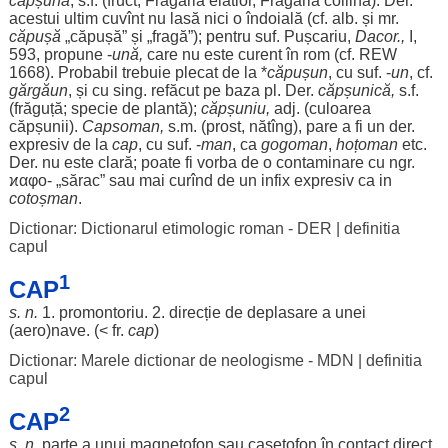
căpșună
, s.f. (
fruct
,
Fragaria
elatior
,
Fragaria
collina). Der.
acestui
ultim
cuvînt nu
lasă
nici o
îndoială
(cf.
alb
. și mr.
căpușă
„
căpușă
” și „
fragă
”);
pentru
suf. Pușcariu,
Dacor.,
I,
593,
propune
-
ună
,
care nu este
curent
în
rom
(cf. REW
1668).
Probabil
trebuie
plecat
de la *
căpușun
, cu suf. -
un
, cf.
gărgăun
, și cu
sing
.
refăcut
pe
baza
pl. Der.
căpșunică
,
s.f.
(
frăguță
;
specie
de
plantă
);
căpșuniu,
adj. (
culoarea
căpșunii
).
Capsoman
,
s.m. (
prost
, nătîng), pare a fi un der.
expresiv
de la
cap
, cu suf. -
man
, ca
gogoman
,
hoțoman
etc.
Der. nu este
clară
;
poate
fi
vorba
de o
contaminare
cu ngr.
ϰαφο- „
sărac
” sau mai
curînd
de un
infix
expresiv
ca in
cotoșman
.
Dictionar: Dictionarul etimologic roman - DER
|
definitia
capul
1
CAP
s. n.
1.
promontoriu
. 2.
direcție
de
deplasare
a unei
(
aero
)
nave
. (< fr.
cap
)
Dictionar: Marele dictionar de neologisme - MDN
|
definitia
capul
2
CAP
s. n.
parte
a unui
magnetofon
sau
casetofon
în
contact
direct