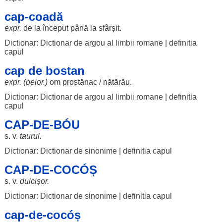
cap-coadă
expr.
de la
început
până la
sfârșit
.
Dictionar: Dictionar de argou al limbii romane
|
definitia
capul
cap de bostan
expr. (peior.)
om
prostănac
/
nătărău
.
Dictionar: Dictionar de argou al limbii romane
|
definitia
capul
CAP-DE-BÓU
s. v.
taurul
.
Dictionar: Dictionar de sinonime
|
definitia capul
CAP-DE-COCÓȘ
s. v.
dulcișor
.
Dictionar: Dictionar de sinonime
|
definitia capul
cap-de-cocóș