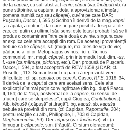
de la
capete
, cu suf.
abstract
-
enie
;
căpui
(var.
încăpui
) vb. (a
pune stăpînire, a
captura
; a
dota
, a
aproviziona
; a
împărți
pomana
numită
cap
sau
căpețel
), cuvînt pe care
DAR
;
Pușcariu,
Dacor.,
I, 595 și Scriban
îl
derivă
de la mag.
kapni
„a
căpăta
, a
obține
”,
dar
care nu pare
posibil
a fi
separat
de
cap
,
cel
puțin
cu
ultimul
său
sens
; este
totuși
probabil
să se fi
produs
o
contaminare
între
cele
două
cuvinte
,
singura
care
ar
explica
celelalte
accepții
din
rom
. De
aceeași
proveniență
trebuie
să fie
căpușe
, s.f. (
mugure
, mai
ales
de
viță
de
vie
;
păduche
al
oilor
,
Melophagus
ovinus
;
ricin
,
Ricinus
communis
), mr., megl.
căpușă
, prin
intermediul
suf. dim. -
uș
,
f. -
ușe
(ca
mănușe,
picioruș
, etc.). Der.
propusă
de Pușcariu,
Dacor.,
I, 594, a
fost
acceptată
de REW 1658 și
DAR
; cf.
Rosetti, I, 113.
Semantismul
nu pare că
reprezintă
vreo
dificultate
; cf. sp.
capullo
, pe care A. Castro,
RFE,
1918, 34,
îl
derivă
de la
caput
și care are
același
sens
.
Celelalte
explicații
sînt mai
puțin
convingătoare
(din bg., după
Pascu
,
II, 184; de la *
cap
,
postverbal
de la
capēre
,
su
sensul
de
„(
lucru
) care se
șterpelește
”, după Giuglea,
Contributions
).
Alb
.
këpušë
(„
căpușă
” și „
fragă
”), bg.
kapuš
, sb.
kapuša
trebuie
să
provină
din
rom
. (cf. Capidan,
Raporturile
,
204;
pentru
relațiile
cu
alb
., Philippide, II, 703 și Capidan,
Meglonoromînii
, 59). Der.
căpuși
(var.
încăpușa
), vb. (a
înmuguri
);
căpușnic
,
s.m. (
frăguță
,
Cirsium
oleraceum
);