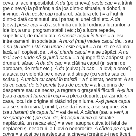
ceva, a
face
imposibilul
.
A da
(pe cineva)
peste
cap
= a
trânti
(pe cineva) la
pământ
; a da
jos
dintr-o
situație
, a
doborî
, a
învinge
.
A da
peste
cap
(
paharul
,
băutura
etc.) = a
înghiți
dintr-o dată
conținutul
unui
pahar
, al unei
căni
etc.
A da
(ceva)
peste
cap
=
a)
a
schimba
cu
totul
ordinea
lucrurilor
, a
ideilor
, a unui
program
stabilit
etc.;
b)
a
lucra
repede
,
superficial
, de
mântuială
.
A
scoate
capul în
lume
= a
ieși
între
oameni
, în
societate
.
A nu-și (mai)
vedea
capul de...
sau
a nu
ști
unde-i
stă
sau
unde-i este capul
= a nu
ști
ce să mai
facă
, a fi
copleșit
de...
A-și
pierde
capul
= a se
zăpăci
.
A nu
mai avea unde să-și
pună
capul
= a
ajunge
fără
adăpost
, pe
drumuri
,
sărac
.
A da din
cap
= a
clătina
capul (în
semn
de
aprobare
, de
refuz
etc.).
A da
(cuiva)
la
cap
= a
lovi
; a
omorî
;
a
ataca
cu
violență
pe cineva; a
distruge
(cu
vorba
sau cu
scrisul
).
A
umbla
cu capul în
traistă
= a fi
distrat
,
neatent
.
A se
da cu capul de toți
pereții
(sau
de
pereți
)
= a fi
cuprins
de
desperare
sau de
necaz
, a
regreta
o
greșeală
făcută
.
A-și
lua
(sau
a
apuca
)
lumea
în
cap
= a
pleca
departe
, părăsindu-și
casa
,
locul
de
origine
și
rătăcind
prin
lume
.
A-și
pleca
capul
= a se
simți
rușinat
,
umilit
; a se da
învins
, a se
supune
.
Vai
(sau
haram
) de capul lui
=
vai
de el.
A
cădea
(sau
a
veni
, a
se
sparge
etc.)
pe
(sau
de, în) capul cuiva
(o
situație
neplăcută
, un
necaz
etc.) = a
veni
asupra
cuiva tot
felul
de
neplăceri
și
necazuri
, a-l
lovi
o
nenorocire
.
A
cădea
pe capul
cuiva
= a
sosi
pe
neașteptate
la cineva (creându-i
neplăceri
,