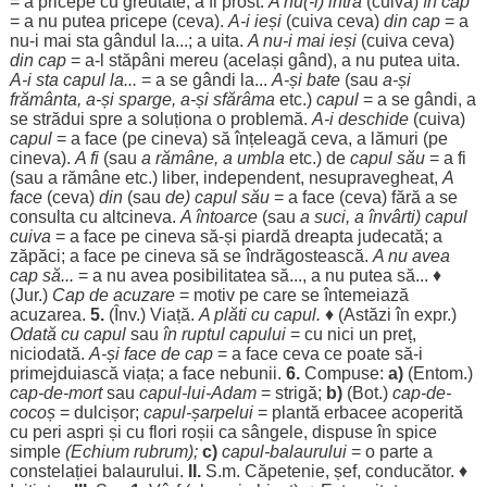
= a
pricepe
cu
greutate
; a fi
prost
.
A nu(-i)
intra
(cuiva)
în
cap
= a nu
putea
pricepe
(ceva).
A-i
ieși
(cuiva ceva)
din
cap
= a
nu-i mai
sta
gândul
la...; a
uita
.
A nu-i mai
ieși
(cuiva ceva)
din
cap
= a-l
stăpâni
mereu
(
același
gând
), a nu
putea
uita
.
A-i
sta
capul la...
= a se
gândi
la...
A-și
bate
(sau
a-și
frământa
, a-și
sparge
, a-și
sfărâma
etc.)
capul
= a se
gândi
, a
se
strădui
spre
a
soluționa
o
problemă
.
A-i
deschide
(cuiva)
capul
= a
face
(pe cineva) să
înțeleagă
ceva, a
lămuri
(pe
cineva).
A fi
(sau
a
rămâne
, a
umbla
etc.) de
capul său
= a fi
(sau a
rămâne
etc.)
liber
,
independent
,
nesupravegheat
,
A
face
(ceva)
din
(sau
de) capul său
= a
face
(ceva)
fără
a se
consulta
cu
altcineva
.
A
întoarce
(sau
a
suci
, a
învârti
) capul
cuiva
= a
face
pe cineva să-și
piardă
dreapta
judecată
; a
zăpăci
; a
face
pe cineva să se
îndrăgostească
.
A nu avea
cap
să...
= a nu avea
posibilitatea
să..., a nu
putea
să... ♦
(
Jur
.)
Cap
de
acuzare
=
motiv
pe care se
întemeiază
acuzarea
.
5.
(Înv.)
Viață
.
A
plăti
cu capul.
♦ (
Astăzi
în expr.)
Odată
cu capul
sau
în
ruptul
capului
= cu nici un
preț
,
niciodată
.
A-și
face
de
cap
= a
face
ceva ce
poate
să-i
primejduiască
viața
; a
face
nebunii
.
6.
Compuse:
a)
(Entom.)
cap
-de-
mort
sau
capul-lui-
Adam
=
strigă
;
b)
(
Bot
.)
cap
-de-
cocoș
=
dulcișor
;
capul-
șarpelui
=
plantă
erbacee
acoperită
cu
peri
aspri
și cu
flori
roșii
ca
sângele
,
dispuse
în
spice
simple
(
Echium
rubrum
);
c)
capul-
balaurului
= o
parte
a
constelației
balaurului
.
II.
S.m.
Căpetenie
,
șef
,
conducător
. ♦