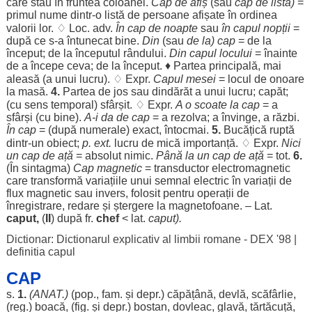
care
stau
în
fruntea
coloanei
.
Cap
de
afiș
(sau
cap
de
listă
)
=
primul
nume
dintr-o
listă
de
persoane
afișate
în
ordinea
valorii
lor
. ♢
Loc
. adv.
În
cap
de
noapte
sau
în capul
nopții
=
după ce s-a
întunecat
bine
.
Din
(sau
de la)
cap
= de la
început
; de la
începutul
rândului
.
Din capul
locului
=
înainte
de a
începe
ceva; de la
început
. ♦
Partea
principală
, mai
aleasă
(a unui
lucru
). ♢ Expr.
Capul
mesei
=
locul
de
onoare
la
masă
.
4.
Partea
de
jos
sau
dindărăt
a unui
lucru
;
capăt
;
(cu
sens
temporal
)
sfârșit
. ♢ Expr.
A o
scoate
la
cap
= a
sfârși
(cu
bine
).
A-i da de
cap
= a
rezolva
; a
învinge
, a
răzbi
.
În
cap
= (după
numerale
)
exact
,
întocmai
.
5.
Bucățică
ruptă
dintr-un
obiect
;
p. ext.
lucru
de
mică
importanță
. ♢ Expr.
Nici
un
cap
de
ață
=
absolut
nimic
.
Până la un
cap
de
ață
= tot.
6.
(În
sintagma
)
Cap
magnetic
=
transductor
electromagnetic
care
transformă
variațiile
unui
semnal
electric
în
variații
de
flux
magnetic
sau
invers
,
folosit
pentru
operații
de
înregistrare
,
redare
și
ștergere
la
magnetofoane
. – Lat.
caput
,
(
II
) după fr.
chef
< lat.
caput
).
Dictionar: Dictionarul explicativ al limbii romane - DEX '98
|
definitia capul
CAP
s.
1.
(ANAT.)
(pop., fam. și depr.)
căpățână
,
devlă
,
scăfârlie
,
(
reg
.)
boacă
, (fig. și depr.)
bostan
,
dovleac
,
glavă
,
tărtăcuță
,