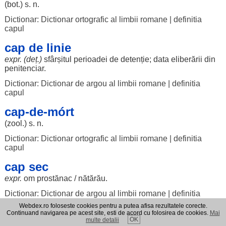
(
bot
.) s. n.
Dictionar: Dictionar ortografic al limbii romane
|
definitia
capul
cap de linie
expr. (deț.)
sfârșitul
perioadei
de
detenție
; data
eliberării
din
penitenciar
.
Dictionar: Dictionar de argou al limbii romane
|
definitia
capul
cap-de-mórt
(zool.) s. n.
Dictionar: Dictionar ortografic al limbii romane
|
definitia
capul
cap sec
expr.
om
prostănac
/
nătărău
.
Dictionar: Dictionar de argou al limbii romane
|
definitia
capul
Webdex.ro foloseste cookies pentru a putea afisa rezultatele corecte.
Continuand navigarea pe acest site, esti de acord cu folosirea de cookies.
Mai
CAPUL-ARÍCIULUI
OK
multe detalii