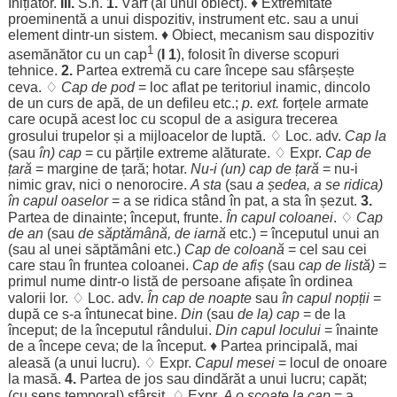
Inițiator
.
III.
S.n.
1.
Vârf
(al unui
obiect
). ♦
Extremitate
proeminentă
a unui
dispozitiv
,
instrument
etc. sau a unui
element
dintr-un
sistem
. ♦
Obiect
,
mecanism
sau
dispozitiv
1
asemănător
cu un
cap
(
I 1
),
folosit
în
diverse
scopuri
tehnice
.
2.
Partea
extremă
cu care
începe
sau
sfârșește
ceva. ♢
Cap
de
pod
=
loc
aflat
pe
teritoriul
inamic
,
dincolo
de un
curs
de
apă
, de un
defileu
etc.;
p. ext.
forțele
armate
care
ocupă
acest
loc
cu
scopul
de a
asigura
trecerea
grosului
trupelor
și a
mijloacelor
de
luptă
. ♢
Loc
. adv.
Cap
la
(sau
în)
cap
= cu
părțile
extreme
alăturate
. ♢ Expr.
Cap
de
țară
=
margine
de
țară
;
hotar
.
Nu-i (un)
cap
de
țară
= nu-i
nimic
grav
, nici o
nenorocire
.
A
sta
(sau
a
ședea
, a se
ridica
)
în capul
oaselor
= a se
ridica
stând
în
pat
, a
sta
în
șezut
.
3.
Partea
de
dinainte
;
început
,
frunte
.
În capul
coloanei
. ♢
Cap
de
an
(sau
de
săptămână
, de
iarnă
etc.) =
începutul
unui
an
(sau al unei
săptămâni
etc.)
Cap
de
coloană
= cel sau cei
care
stau
în
fruntea
coloanei
.
Cap
de
afiș
(sau
cap
de
listă
)
=
primul
nume
dintr-o
listă
de
persoane
afișate
în
ordinea
valorii
lor
. ♢
Loc
. adv.
În
cap
de
noapte
sau
în capul
nopții
=
după ce s-a
întunecat
bine
.
Din
(sau
de la)
cap
= de la
început
; de la
începutul
rândului
.
Din capul
locului
=
înainte
de a
începe
ceva; de la
început
. ♦
Partea
principală
, mai
aleasă
(a unui
lucru
). ♢ Expr.
Capul
mesei
=
locul
de
onoare
la
masă
.
4.
Partea
de
jos
sau
dindărăt
a unui
lucru
;
capăt
;
(cu
sens
temporal
)
sfârșit
. ♢ Expr.
A o
scoate
la
cap
= a