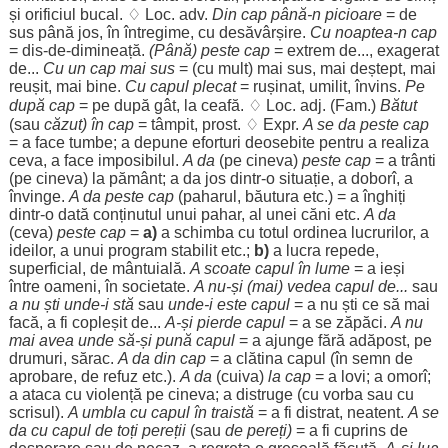
și
orificiul
bucal
. ♢
Loc
. adv.
Din
cap
până-n
picioare
= de
sus
până
jos
, în
întregime
, cu
desăvârșire
.
Cu
noaptea
-n
cap
=
dis
-de-
dimineață
.
(Până)
peste
cap
=
extrem
de...,
exagerat
de...
Cu un
cap
mai
sus
= (cu
mult
) mai
sus
, mai
deștept
, mai
reușit
, mai
bine
.
Cu capul
plecat
=
rușinat
,
umilit
,
învins
.
Pe
după
cap
= pe după
gât
, la
ceafă
. ♢
Loc
. adj. (Fam.)
Bătut
(sau
căzut
) în
cap
=
tâmpit
,
prost
. ♢ Expr.
A se da
peste
cap
= a
face
tumbe
; a
depune
eforturi
deosebite
pentru
a
realiza
ceva, a
face
imposibilul
.
A da
(pe cineva)
peste
cap
= a
trânti
(pe cineva) la
pământ
; a da
jos
dintr-o
situație
, a
doborî
, a
învinge
.
A da
peste
cap
(
paharul
,
băutura
etc.) = a
înghiți
dintr-o dată
conținutul
unui
pahar
, al unei
căni
etc.
A da
(ceva)
peste
cap
=
a)
a
schimba
cu
totul
ordinea
lucrurilor
, a
ideilor
, a unui
program
stabilit
etc.;
b)
a
lucra
repede
,
superficial
, de
mântuială
.
A
scoate
capul în
lume
= a
ieși
între
oameni
, în
societate
.
A nu-și (mai)
vedea
capul de...
sau
a nu
ști
unde-i
stă
sau
unde-i este capul
= a nu
ști
ce să mai
facă
, a fi
copleșit
de...
A-și
pierde
capul
= a se
zăpăci
.
A nu
mai avea unde să-și
pună
capul
= a
ajunge
fără
adăpost
, pe
drumuri
,
sărac
.
A da din
cap
= a
clătina
capul (în
semn
de
aprobare
, de
refuz
etc.).
A da
(cuiva)
la
cap
= a
lovi
; a
omorî
;
a
ataca
cu
violență
pe cineva; a
distruge
(cu
vorba
sau cu
scrisul
).
A
umbla
cu capul în
traistă
= a fi
distrat
,
neatent
.
A se
da cu capul de toți
pereții
(sau
de
pereți
)
= a fi
cuprins
de