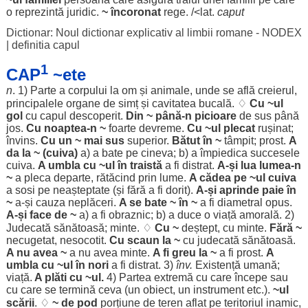
o
reprezintă
juridic
.
~
încoronat
rege
. /<lat.
caput
Dictionar: Noul dictionar explicativ al limbii romane - NODEX
|
definitia capul
1
CAP
~ete
n
. 1)
Parte
a
corpului
la
om
și
animale
, unde se
află
creierul
,
principalele
organe
de
simț
și
cavitatea
bucală
. ♢
Cu ~ul
gol
cu capul
descoperit
.
Din ~ până-n
picioare
de
sus
până
jos
.
Cu
noaptea
-n ~
foarte
devreme
.
Cu ~ul
plecat
rușinat
;
învins
.
Cu un ~ mai
sus
superior
.
Bătut
în ~
tâmpit
;
prost
.
A
da la ~ (cuiva)
a) a
bate
pe cineva; b) a
împiedica
succesele
cuiva.
A
umbla
cu ~ul în
traistă
a fi
distrat
.
A-și
lua
lumea
-n
~
a
pleca
departe
,
rătăcind
prin
lume
.
A
cădea
pe ~ul cuiva
a
sosi
pe
neașteptate
(și
fără
a fi
dorit
).
A-și
aprinde
paie
în
~
a-și
cauza
neplăceri
.
A se
bate
~ în ~
a fi
diametral
opus
.
A-și
face
de ~
a) a fi
obraznic
; b) a
duce
o
viață
amorală
. 2)
Judecată
sănătoasă
;
minte
. ♢
Cu ~
deștept
, cu
minte
.
Fără
~
necugetat
,
nesocotit
.
Cu
scaun
la ~
cu
judecată
sănătoasă
.
A nu avea ~
a nu avea
minte
.
A fi
greu
la ~
a fi
prost
.
A
umbla
cu ~ul în
nori
a fi
distrat
. 3)
înv.
Existență
umană
;
viață
.
A
plăti
cu ~ul.
4)
Partea
extremă
cu care
începe
sau
cu care se
termină
ceva (un
obiect
, un
instrument
etc.).
~ul
scării
. ♢
~ de
pod
porțiune
de
teren
aflat
pe
teritoriul
inamic
,