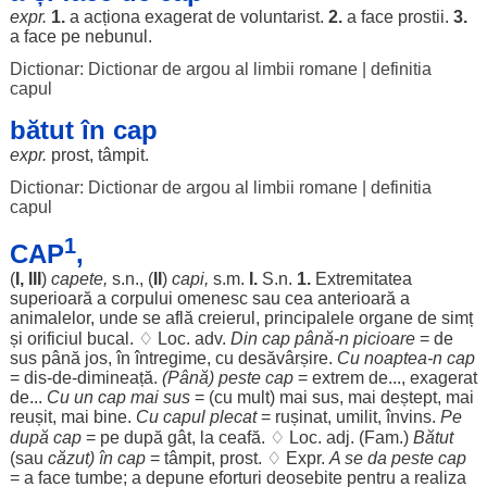
expr.
1.
a
acționa
exagerat
de
voluntarist
.
2.
a
face
prostii
.
3.
a
face
pe
nebunul
.
Dictionar: Dictionar de argou al limbii romane
|
definitia
capul
bătut în cap
expr.
prost
,
tâmpit
.
Dictionar: Dictionar de argou al limbii romane
|
definitia
capul
1
CAP
,
(
I, III
)
capete
,
s.n., (
II
)
capi
,
s.m.
I.
S.n.
1.
Extremitatea
superioară
a
corpului
omenesc
sau
cea
anterioară
a
animalelor
, unde se
află
creierul
,
principalele
organe
de
simț
și
orificiul
bucal
. ♢
Loc
. adv.
Din
cap
până-n
picioare
= de
sus
până
jos
, în
întregime
, cu
desăvârșire
.
Cu
noaptea
-n
cap
=
dis
-de-
dimineață
.
(Până)
peste
cap
=
extrem
de...,
exagerat
de...
Cu un
cap
mai
sus
= (cu
mult
) mai
sus
, mai
deștept
, mai
reușit
, mai
bine
.
Cu capul
plecat
=
rușinat
,
umilit
,
învins
.
Pe
după
cap
= pe după
gât
, la
ceafă
. ♢
Loc
. adj. (Fam.)
Bătut
(sau
căzut
) în
cap
=
tâmpit
,
prost
. ♢ Expr.
A se da
peste
cap
= a
face
tumbe
; a
depune
eforturi
deosebite
pentru
a
realiza