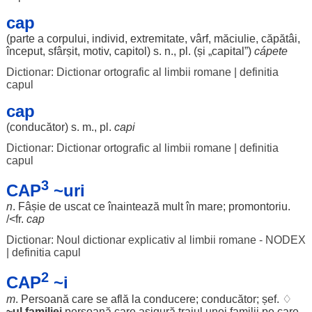
cap
(
parte
a
corpului
,
individ
,
extremitate
,
vârf
,
măciulie
,
căpătâi
,
început
,
sfârșit
,
motiv
,
capitol
) s. n., pl. (și „
capital
”)
cápete
Dictionar: Dictionar ortografic al limbii romane
|
definitia
capul
cap
(
conducător
) s. m., pl.
capi
Dictionar: Dictionar ortografic al limbii romane
|
definitia
capul
3
CAP
~uri
n
.
Fâșie
de
uscat
ce
înaintează
mult
în
mare
;
promontoriu
.
/<fr.
cap
Dictionar: Noul dictionar explicativ al limbii romane - NODEX
|
definitia capul
2
CAP
~i
m
.
Persoană
care se
află
la
conducere
;
conducător
;
șef
. ♢
~ul
familiei
persoană
care
asigură
traiul
unei
familii
pe care