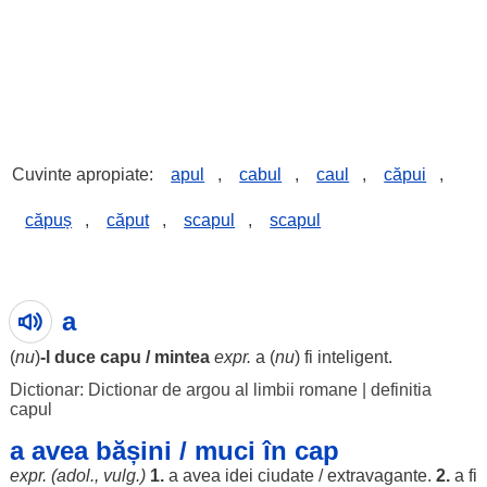
Cuvinte apropiate:
apul
,
cabul
,
caul
,
căpui
,
căpuș
,
căput
,
scapul
,
scapul
a
(
nu
)
-l
duce
capu /
mintea
expr.
a (
nu
) fi
inteligent
.
Dictionar: Dictionar de argou al limbii romane
|
definitia
capul
a avea bășini / muci în cap
expr. (adol., vulg.)
1.
a avea
idei
ciudate
/
extravagante
.
2.
a fi