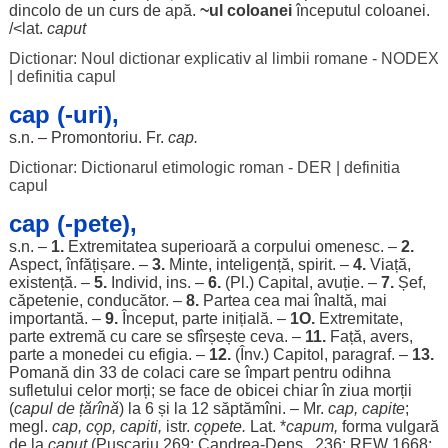
dincolo
de un
curs
de
apă
.
~ul
coloanei
începutul
coloanei
.
/<lat.
caput
Dictionar: Noul dictionar explicativ al limbii romane - NODEX
|
definitia capul
cap (-uri),
s.n. –
Promontoriu
. Fr.
cap
.
Dictionar: Dictionarul etimologic roman - DER
|
definitia
capul
cap (-pete),
s.n. –
1.
Extremitatea
superioară
a
corpului
omenesc
. –
2.
Aspect
,
înfățișare
. –
3.
Minte
,
inteligență
,
spirit
. –
4.
Viață
,
existență
. –
5.
Individ
, ins. –
6.
(Pl.)
Capital
,
avuție
. –
7.
Șef
,
căpetenie
,
conducător
. –
8.
Partea
cea
mai
înaltă
, mai
importantă
. –
9.
Început
,
parte
inițială
. –
1O.
Extremitate
,
parte
extremă
cu care se sfîrșește ceva. –
11.
Față
,
avers
,
parte
a
monedei
cu
efigia
. –
12.
(Înv.)
Capitol
,
paragraf
. –
13.
Pomană
din 33 de
colaci
care se
împart
pentru
odihna
sufletului
celor
morți
; se
face
de
obicei
chiar
în
ziua
morții
(
capul de
țărînă
) la 6 și la 12 săptămîni. – Mr.
cap
,
capite
;
megl.
cap
,
cǫp
,
capiti
,
istr.
cǫpete.
Lat. *
capum,
forma
vulgară
de la
caput
(Pușcariu 269;
Candrea
-
Dens
., 236; REW 1668;