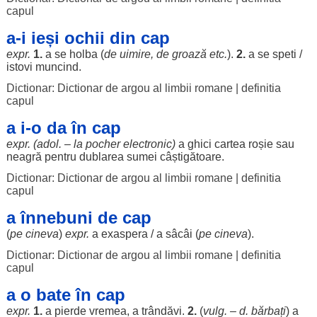
capul
a-i ieși ochii din cap
expr.
1.
a se
holba
(
de
uimire
, de
groază
etc.
).
2.
a se
speti
/
istovi
muncind
.
Dictionar: Dictionar de argou al limbii romane
|
definitia
capul
a i-o da în cap
expr. (adol. – la
pocher
electronic
)
a
ghici
cartea
roșie
sau
neagră
pentru
dublarea
sumei
câștigătoare
.
Dictionar: Dictionar de argou al limbii romane
|
definitia
capul
a înnebuni de cap
(
pe cineva
)
expr.
a
exaspera
/ a
sâcâi
(
pe cineva
).
Dictionar: Dictionar de argou al limbii romane
|
definitia
capul
a o bate în cap
expr.
1.
a
pierde
vremea
, a
trândăvi
.
2.
(
vulg. – d.
bărbați
) a