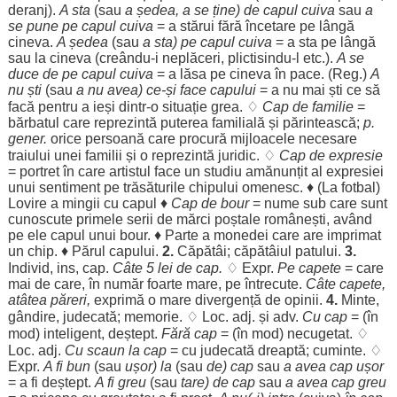
deranj
).
A
sta
(sau
a
ședea
, a se ține) de capul cuiva
sau
a
se pune pe capul cuiva
= a
stărui
fără
încetare
pe
lângă
cineva.
A
ședea
(sau
a
sta
) pe capul cuiva
= a
sta
pe
lângă
sau la cineva (creându-i
neplăceri
, plictisindu-l etc.).
A se
duce
de pe capul cuiva
= a
lăsa
pe cineva în
pace
. (
Reg
.)
A
nu
ști
(sau
a nu avea) ce-și
face
capului
= a nu mai
ști
ce să
facă
pentru
a
ieși
dintr-o
situație
grea
. ♢
Cap
de
familie
=
bărbatul
care
reprezintă
puterea
familială
și
părintească
;
p.
gener.
orice
persoană
care
procură
mijloacele
necesare
traiului
unei
familii
și o
reprezintă
juridic
. ♢
Cap
de
expresie
=
portret
în care
artistul
face
un
studiu
amănunțit
al
expresiei
unui
sentiment
pe
trăsăturile
chipului
omenesc
. ♦ (La
fotbal
)
Lovire
a
mingii
cu capul ♦
Cap
de
bour
=
nume
sub care
sunt
cunoscute
primele
serii
de
mărci
poștale
românești
,
având
pe
ele
capul unui
bour
. ♦
Parte
a
monedei
care are
imprimat
un
chip
. ♦
Părul
capului
.
2.
Căpătâi
;
căpătâiul
patului
.
3.
Individ
, ins,
cap
.
Câte
5
lei
de
cap
.
♢ Expr.
Pe
capete
= care
mai de care, în
număr
foarte
mare
, pe
întrecute
.
Câte
capete
,
atâtea
păreri
,
exprimă
o
mare
divergență
de
opinii
.
4.
Minte
,
gândire
,
judecată
;
memorie
. ♢
Loc
. adj. și adv.
Cu
cap
= (în
mod
)
inteligent
,
deștept
.
Fără
cap
= (în
mod
)
necugetat
. ♢
Loc
. adj.
Cu
scaun
la
cap
= cu
judecată
dreaptă
;
cuminte
. ♢
Expr.
A fi
bun
(sau
ușor
) la
(sau
de)
cap
sau
a avea
cap
ușor
= a fi
deștept
.
A fi
greu
(sau
tare
) de
cap
sau
a avea
cap
greu