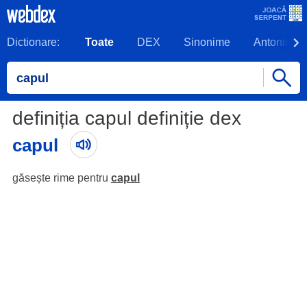
Dictionare:
Toate
DEX
Sinonime
Antonime
definiția capul definiție dex
capul
găsește rime pentru
capul