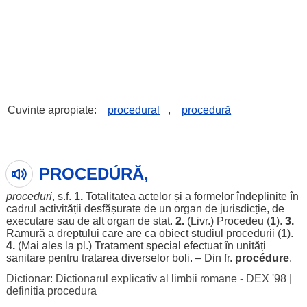
Cuvinte apropiate:
procedural
,
procedură
PROCEDÚRĂ,
proceduri
, s.f.
1.
Totalitatea
actelor
și a
formelor
îndeplinite
în
cadrul
activității
desfășurate
de un
organ
de
jurisdicție
, de
executare
sau de
alt
organ
de
stat
.
2.
(Livr.)
Procedeu
(
1
).
3.
Ramură
a
dreptului
care are ca
obiect
studiul
procedurii
(
1
).
4.
(Mai
ales
la pl.)
Tratament
special
efectuat
în
unități
sanitare
pentru
tratarea
diverselor
boli
. – Din fr.
procédure
.
Dictionar: Dictionarul explicativ al limbii romane - DEX '98
|
definitia procedura