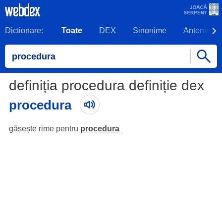
Dictionare:
Toate
DEX
Sinonime
Antonime
definiția procedura definiție dex
procedura
găsește rime pentru
procedura