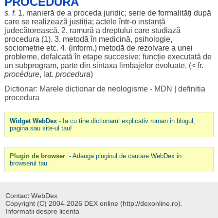
PROCEDÚRĂ
s. f.
1.
manieră
de a
proceda
juridic
;
serie
de
formalități
după
care se
realizează
justiția
;
actele
într-o
instanță
judecătorească
. 2.
ramură
a
dreptului
care
studiază
procedura (1). 3.
metodă
în
medicină
,
psihologie
,
sociometrie
etc. 4. (
inform
.)
metodă
de
rezolvare
a unei
probleme
,
defalcată
în
etape
succesive
;
funcție
executată
de
un
subprogram
,
parte
din
sintaxa
limbajelor
evoluate
. (< fr.
procédure
, lat.
procedura
)
Dictionar: Marele dictionar de neologisme - MDN
|
definitia
procedura
Widget WebDex
- Ia cu tine dictionarul explicativ roman in blogul,
pagina sau site-ul tau!
Plugin de browser
- Adauga pluginul de cautare WebDex in
browserul tau.
Contact WebDex
Copyright (C) 2004-2026 DEX online (http://dexonline.ro).
Informatii despre licenta