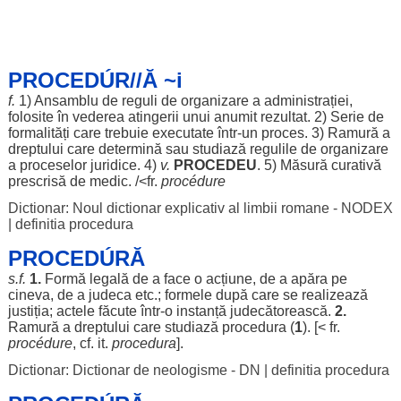
PROCEDÚR//Ă ~i
f.
1)
Ansamblu
de
reguli
de
organizare
a
administrației
,
folosite
în
vederea
atingerii
unui
anumit
rezultat
. 2)
Serie
de
formalități
care
trebuie
executate
într-un
proces
. 3)
Ramură
a
dreptului
care
determină
sau
studiază
regulile
de
organizare
a
proceselor
juridice
. 4)
v.
PROCEDEU
. 5)
Măsură
curativă
prescrisă
de
medic
. /<fr.
procédure
Dictionar: Noul dictionar explicativ al limbii romane - NODEX
|
definitia procedura
PROCEDÚRĂ
s.f.
1.
Formă
legală
de a
face
o
acțiune
, de a
apăra
pe
cineva, de a
judeca
etc.;
formele
după care se
realizează
justiția
;
actele
făcute
într-o
instanță
judecătorească
.
2.
Ramură
a
dreptului
care
studiază
procedura (
1
). [< fr.
procédure
, cf. it.
procedura
].
Dictionar: Dictionar de neologisme - DN
|
definitia procedura