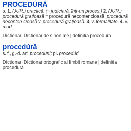
PROCEDÚRĂ
s.
1.
(
JUR
.)
practică
. (~
judiciară
, într-un
proces
.)
2.
(
JUR
.)
procedură
grațioasă
= procedură necontencioasă;
procedură
neconten-
cioasă
v.
procedură
grațioasă
.
3.
v.
formalitate
.
4.
v.
mod
.
Dictionar: Dictionar de sinonime
|
definitia procedura
procedúră
s. f., g.-d.
art
.
procedúrii
;
pl.
procedúri
Dictionar: Dictionar ortografic al limbii romane
|
definitia
procedura