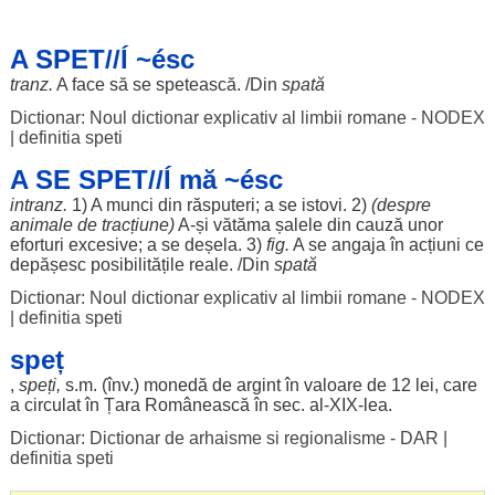
A SPET//Í ~ésc
tranz.
A
face
să se
spetească
. /Din
spată
Dictionar: Noul dictionar explicativ al limbii romane - NODEX
|
definitia speti
A SE SPET//Í mă ~ésc
intranz.
1) A
munci
din
răsputeri
; a se
istovi
. 2)
(
despre
animale
de
tracțiune
)
A-și
vătăma
șalele
din
cauză
unor
eforturi
excesive
; a se
deșela
. 3)
fig.
A se
angaja
în
acțiuni
ce
depășesc
posibilitățile
reale
. /Din
spată
Dictionar: Noul dictionar explicativ al limbii romane - NODEX
|
definitia speti
speț
,
speți,
s.m. (înv.)
monedă
de
argint
în
valoare
de 12
lei
, care
a
circulat
în
Țara
Românească
în
sec
. al-XIX-
lea
.
Dictionar: Dictionar de arhaisme si regionalisme - DAR
|
definitia speti