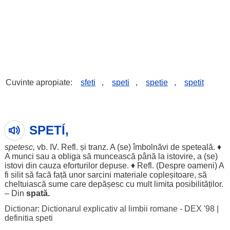
Cuvinte apropiate:
sfeti
,
speti
,
spetie
,
spetit
SPETÍ,
spetesc
,
vb.
IV
. Refl. și tranz. A (se)
îmbolnăvi
de
speteală
. ♦
A
munci
sau a
obliga
să
muncească
până la
istovire
, a (se)
istovi
din
cauza
eforturilor
depuse
. ♦ Refl. (
Despre
oameni
) A
fi
silit
să
facă
față
unor
sarcini
materiale
copleșitoare
, să
cheltuiască
sume
care
depășesc
cu
mult
limita
posibilităților
.
– Din
spată
.
Dictionar: Dictionarul explicativ al limbii romane - DEX '98
|
definitia speti