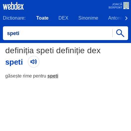
Dictionare:
Toate
DEX
Sinonime
Antonime
definiția speti definiție dex
speti
găsește rime pentru
speti