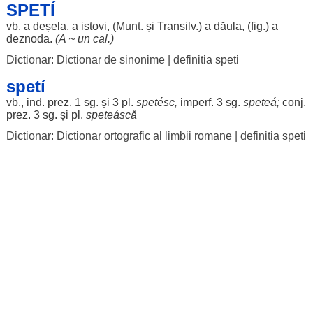
SPETÍ
vb. a
deșela
, a
istovi
, (Munt. și Transilv.) a
dăula
, (fig.) a
deznoda
.
(A ~ un
cal
.)
Dictionar: Dictionar de sinonime
|
definitia speti
spetí
vb., ind. prez. 1 sg. și 3 pl.
spetésc
,
imperf. 3 sg.
speteá
;
conj.
prez. 3 sg. și pl.
speteáscă
Dictionar: Dictionar ortografic al limbii romane
|
definitia speti