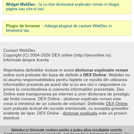
Widget WebDex
- Ia cu tine dictionarul explicativ roman in blogul,
pagina sau site-ul tau!
Plugin de browser
- Adauga pluginul de cautare WebDex in
browserul tau.
Contact WebDex
Copyright (C) 2004-2026 DEX online (http://dexonline.ro).
Informatii despre licenta
Majoritatea definitiilor incluse in acest
dictionar explicativ roman
online sunt preluate din baza de definitii a
DEX Online
. Webdex nu
isi asuma responsabilitatea pentru faptele ce rezulta din utilizarea
informatiilor prezente pe acest site si nu are nici o raspundere cu
privire la corectitudinea si coerenta informatiilor prezentate. Dex
Online este transpunerea pe internet a unor dictionare de prestigiu
ale limbii romane. DEX Online -
dictionar explicativ roman
este
creat si intretinut de un colectiv de voluntari. Definitiile
DEX Online
sunt preluate textual din sursele mentionate, cu exceptia greselilor
evidente de tipar.
DEX Online
-
dictionar explicativ
este un proiect
distribuit.
Webdex.ro foloseste cookies pentru a putea afisa rezultatele corecte.
Curs valutar
|
Kurs walut
|
Pret fier vechi