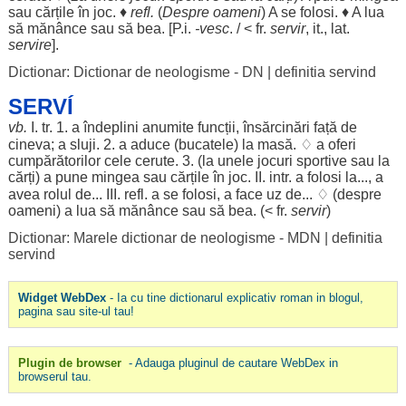
sau
cărțile
în
joc
. ♦
refl.
(
Despre
oameni
) A se
folosi
. ♦ A
lua
să
mănânce
sau să
bea
. [P.i.
-vesc
. / < fr.
servir
, it., lat.
servire
].
Dictionar: Dictionar de neologisme - DN
|
definitia servind
SERVÍ
vb.
I. tr. 1. a
îndeplini
anumite
funcții
,
însărcinări
față
de
cineva; a
sluji
. 2. a
aduce
(
bucatele
) la
masă
. ♢ a
oferi
cumpărătorilor
cele
cerute
. 3. (la unele
jocuri
sportive
sau la
cărți
) a pune
mingea
sau
cărțile
în
joc
. II. intr. a
folosi
la..., a
avea
rolul
de... III. refl. a se
folosi
, a
face
uz
de... ♢ (
despre
oameni
) a
lua
să
mănânce
sau să
bea
. (< fr.
servir
)
Dictionar: Marele dictionar de neologisme - MDN
|
definitia
servind
Widget WebDex
- Ia cu tine dictionarul explicativ roman in blogul,
pagina sau site-ul tau!
Plugin de browser
- Adauga pluginul de cautare WebDex in
browserul tau.