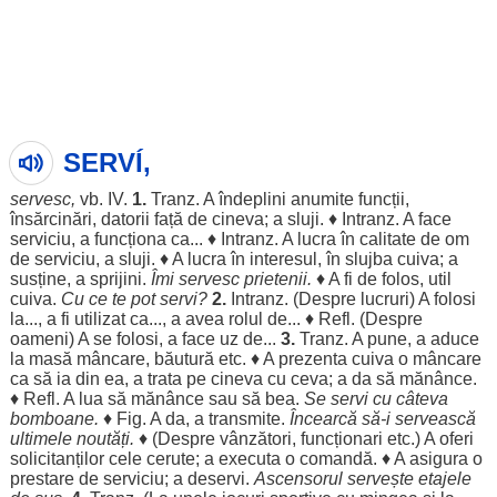
SERVÍ,
servesc
,
vb.
IV
.
1.
Tranz. A
îndeplini
anumite
funcții
,
însărcinări
,
datorii
față
de cineva; a
sluji
. ♦ Intranz. A
face
serviciu
, a
funcționa
ca... ♦ Intranz. A
lucra
în
calitate
de
om
de
serviciu
, a
sluji
. ♦ A
lucra
în
interesul
, în
slujba
cuiva; a
susține
, a
sprijini
.
Îmi
servesc
prietenii
.
♦ A fi de
folos
,
util
cuiva.
Cu ce te
pot
servi
?
2.
Intranz. (
Despre
lucruri
) A
folosi
la..., a fi
utilizat
ca..., a avea
rolul
de... ♦ Refl. (
Despre
oameni
) A se
folosi
, a
face
uz
de...
3.
Tranz. A pune, a
aduce
la
masă
mâncare
,
băutură
etc. ♦ A
prezenta
cuiva o
mâncare
ca să ia din ea, a
trata
pe cineva cu ceva; a da să
mănânce
.
♦ Refl. A
lua
să
mănânce
sau să
bea
.
Se
servi
cu
câteva
bomboane
.
♦ Fig. A da, a
transmite
.
Încearcă
să-i
servească
ultimele
noutăți
.
♦ (
Despre
vânzători
,
funcționari
etc.) A
oferi
solicitanților
cele
cerute
; a
executa
o
comandă
. ♦ A
asigura
o
prestare
de
serviciu
; a
deservi
.
Ascensorul
servește
etajele