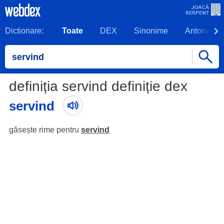
Dictionare:
Toate
DEX
Sinonime
Antonime
definiția servind definiție dex
servind
găsește rime pentru
servind