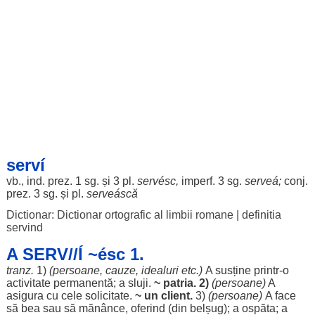
serví
vb., ind. prez. 1 sg. și 3 pl.
servésc
,
imperf. 3 sg.
serveá
;
conj.
prez. 3 sg. și pl.
serveáscă
Dictionar: Dictionar ortografic al limbii romane
|
definitia
servind
A SERV//Í ~ésc 1.
tranz.
1)
(
persoane
,
cauze
,
idealuri
etc.)
A
susține
printr-o
activitate
permanentă
; a
sluji
.
~
patria
. 2)
(
persoane
)
A
asigura
cu
cele
solicitate
.
~ un
client
.
3)
(
persoane
)
A
face
să
bea
sau să
mănânce
,
oferind
(din
belșug
); a
ospăta
; a