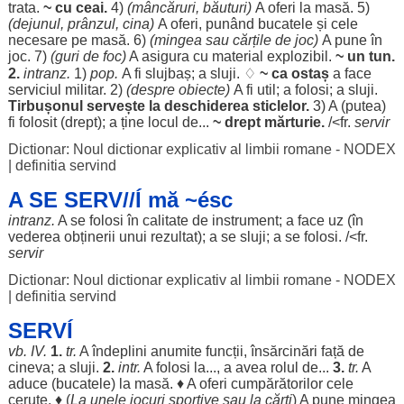
trata
.
~ cu
ceai
.
4)
(
mâncăruri
,
băuturi
)
A
oferi
la
masă
. 5)
(
dejunul
,
prânzul
,
cina
)
A
oferi
,
punând
bucatele
și
cele
necesare
pe
masă
. 6)
(
mingea
sau
cărțile
de
joc
)
A pune în
joc
. 7)
(
guri
de
foc
)
A
asigura
cu
material
explozibil
.
~ un
tun
.
2.
intranz.
1)
pop.
A fi
slujbaș
; a
sluji
. ♢
~ ca
ostaș
a
face
serviciul
militar
. 2)
(
despre
obiecte
)
A fi
util
; a
folosi
; a
sluji
.
Tirbușonul
servește
la
deschiderea
sticlelor
.
3) A (
putea
)
fi
folosit
(
drept
); a ține
locul
de...
~
drept
mărturie
.
/<fr.
servir
Dictionar: Noul dictionar explicativ al limbii romane - NODEX
|
definitia servind
A SE SERV//Í mă ~ésc
intranz.
A se
folosi
în
calitate
de
instrument
; a
face
uz
(în
vederea
obținerii
unui
rezultat
); a se
sluji
; a se
folosi
. /<fr.
servir
Dictionar: Noul dictionar explicativ al limbii romane - NODEX
|
definitia servind
SERVÍ
vb.
IV
.
1.
tr.
A
îndeplini
anumite
funcții
,
însărcinări
față
de
cineva; a
sluji
.
2.
intr.
A
folosi
la..., a avea
rolul
de...
3.
tr.
A
aduce
(
bucatele
) la
masă
. ♦ A
oferi
cumpărătorilor
cele
cerute
. ♦ (
La unele
jocuri
sportive
sau la
cărți
) A pune
mingea