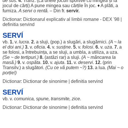
de
sus
.
4.
Tranz. (La unele
jocuri
sportive
cu
mingea
și la
jocul
de
cărți
) A pune
mingea
sau
cărțile
în
joc
. ♦ A
plăti
, a
furniza
.
A
servi
o
rentă
.
– Din fr.
servir.
Dictionar: Dictionarul explicativ al limbii romane - DEX '98
|
definitia servind
SERVÍ
vb.
1.
v.
lucra
.
2.
a
sluji
, (pop.) a
slugări
, a
slugărnici
.
(A ~ la
el
doi
ani
.)
3.
v.
oficia
.
4.
v.
susține
.
5.
v.
folosi
.
6.
v.
uza
.
7.
a
se
folosi
, a
întrebuința
, a se
sluji
, a
umbla
, a
utiliza
, a
uza
.
(Se ~ de
tertipuri
.)
8.
(
astăzi
rar
) a
sluji
.
(A ~
mâncarea
la
masă
.)
9.
v.
ospăta
.
10.
v.
ajuta
.
11.
v.
deservi
.
12.
(prin
Transilv.) a
slugători
.
(Cu ce vă
putem
~?)
13.
a
lua
.
(Mai ~ o
porție
!)
Dictionar: Dictionar de sinonime
|
definitia servind
SERVÍ
vb. v.
comunica
,
spune
,
transmite
,
zice
.
Dictionar: Dictionar de sinonime
|
definitia servind