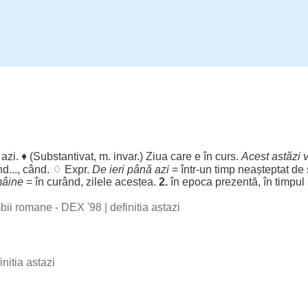
;
azi
. ♦ (
Substantivat
, m.
invar
.)
Ziua
care e în
curs
.
Acest astăzi 
nd
...,
când
. ♢ Expr.
De
ieri
până
azi
= într-un
timp
neașteptat
de
âine
= în
curând
,
zilele
acestea
.
2.
în
epoca
prezentă
, în
timpul
imbii romane - DEX '98
|
definitia astazi
initia astazi