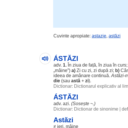
Cuvinte apropiate:
astazie
,
astăzi
ÁSTĂZI
adv.
1.
În
ziua
de
față
, în
ziua
în
curs
„
mâine
”)
a)
Zi
cu
zi
,
zi
după
zi
;
b)
Câ
ideea
de
amânare
continuă
.
Astăzi-
m
die
(sau
astă
+
zi
).
Dictionar: Dictionarul explicativ al l
ÁSTĂZI
adv.
azi
.
(
Sosește
~.)
Dictionar: Dictionar de sinonime
|
def
Astăzi
≠
ieri
,
mâine