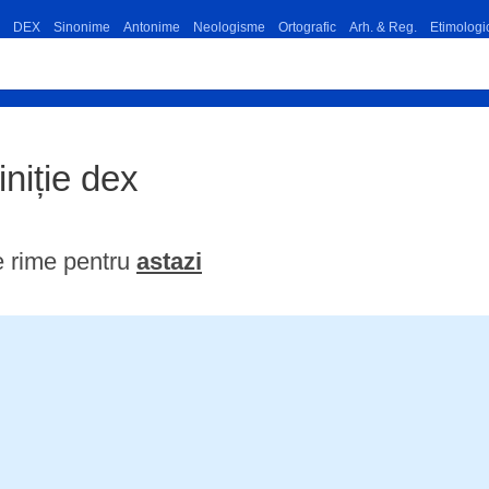
DEX
Sinonime
Antonime
Neologisme
Ortografic
Arh. & Reg.
Etimologi
iniție dex
e rime pentru
astazi