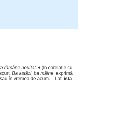
va
rămâne
neuitat
. ♦ (În
corelație
cu
scurt
.
Ba
astăzi,
ba
mâine
,
exprimă
sau în
vremea
de
acum
. – Lat.
ista