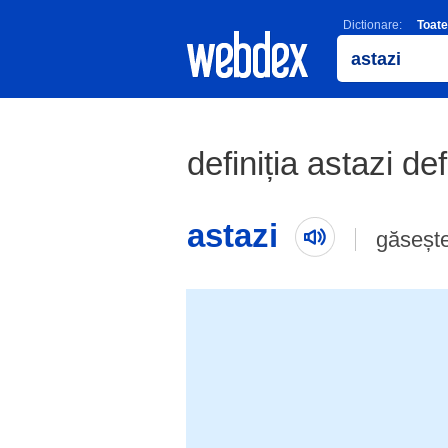
Dictionare:
Toate
definiția astazi def
astazi
găseșt