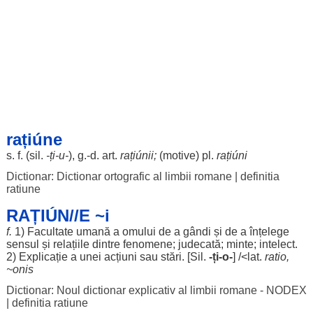
rațiúne
s. f. (
sil
.
-ți-u-
), g.-d.
art
.
rațiúnii
;
(
motive
) pl.
rațiúni
Dictionar: Dictionar ortografic al limbii romane
|
definitia
ratiune
RAȚIÚN//E ~i
f.
1)
Facultate
umană
a
omului
de a
gândi
și de a
înțelege
sensul
și
relațiile
dintre
fenomene
;
judecată
;
minte
;
intelect
.
2)
Explicație
a unei
acțiuni
sau
stări
. [
Sil
.
-ți-o-
] /<lat.
ratio
,
~onis
Dictionar: Noul dictionar explicativ al limbii romane - NODEX
|
definitia ratiune