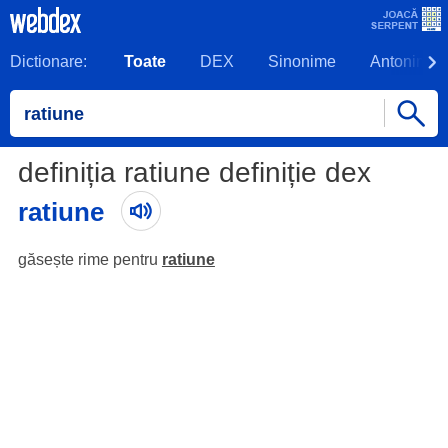
Dictionare:
Toate
DEX
Sinonime
Antonime
definiția ratiune definiție dex
ratiune
găsește rime pentru
ratiune