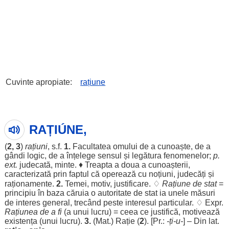
Cuvinte apropiate:
rațiune
RAȚIÚNE,
(
2, 3
)
rațiuni
, s.f.
1.
Facultatea
omului
de a
cunoaște
, de a
gândi
logic
, de a
înțelege
sensul
și
legătura
fenomenelor
;
p.
ext.
judecată
,
minte
. ♦
Treapta
a
doua
a
cunoașterii
,
caracterizată
prin
faptul
că
operează
cu
noțiuni
,
judecăți
și
raționamente
.
2.
Temei
,
motiv
,
justificare
. ♢
Rațiune de
stat
=
principiu
în
baza
căruia
o
autoritate
de
stat
ia unele
măsuri
de
interes
general
,
trecând
peste
interesul
particular
. ♢ Expr.
Rațiunea
de a fi
(a unui
lucru
) = ceea ce
justifică
,
motivează
existența
(unui
lucru
).
3.
(
Mat
.)
Rație
(
2
). [Pr.:
-ți-u-
] – Din lat.