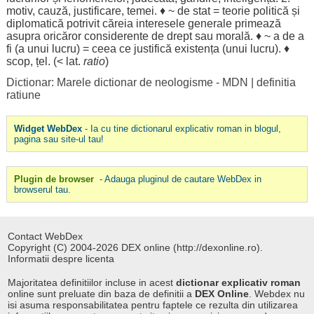
motiv
,
cauză
,
justificare
,
temei
. ♦ ~ de
stat
=
teorie
politică
și
diplomatică
potrivit
căreia
interesele
generale
primează
asupra
oricăror
considerente
de
drept
sau
morală
. ♦ ~ a de a
fi (a unui
lucru
) = ceea ce
justifică
existența
(unui
lucru
). ♦
scop
,
țel
. (< lat.
ratio
)
Dictionar: Marele dictionar de neologisme - MDN
|
definitia
ratiune
Widget WebDex
- Ia cu tine dictionarul explicativ roman in blogul,
pagina sau site-ul tau!
Plugin de browser
- Adauga pluginul de cautare WebDex in
browserul tau.
Contact WebDex
Copyright (C) 2004-2026 DEX online (http://dexonline.ro).
Informatii despre licenta
Majoritatea definitiilor incluse in acest
dictionar explicativ roman
online sunt preluate din baza de definitii a
DEX Online
. Webdex nu
isi asuma responsabilitatea pentru faptele ce rezulta din utilizarea