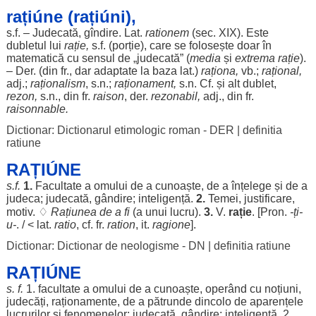
rațiúne (rațiúni),
s.f. –
Judecată
, gîndire. Lat.
rationem
(
sec
. XIX). Este
dubletul
lui
rație
,
s.f. (
porție
), care se
folosește
doar
în
matematică
cu
sensul
de „
judecată
” (
media
și
extrema
rație
).
– Der. (din fr.,
dar
adaptate
la
baza
lat.)
raționa
,
vb.;
rațional
,
adj.;
raționalism
, s.n.;
raționament
,
s.n. Cf. și
alt
dublet
,
rezon
,
s.n., din fr.
raison
, der.
rezonabil
,
adj., din fr.
raisonnable.
Dictionar: Dictionarul etimologic roman - DER
|
definitia
ratiune
RAȚIÚNE
s.f.
1.
Facultate
a
omului
de a
cunoaște
, de a
înțelege
și de a
judeca
;
judecată
,
gândire
;
inteligență
.
2.
Temei
,
justificare
,
motiv
. ♢
Rațiunea
de a fi
(a unui
lucru
).
3.
V.
rație
. [Pron.
-ți-
u-
. / < lat.
ratio
, cf. fr.
ration
, it.
ragione
].
Dictionar: Dictionar de neologisme - DN
|
definitia ratiune
RAȚIÚNE
s. f.
1.
facultate
a
omului
de a
cunoaște
,
operând
cu
noțiuni
,
judecăți
,
raționamente
, de a
pătrunde
dincolo
de
aparențele
lucrurilor
și
fenomenelor
;
judecată
,
gândire
;
inteligență
. 2.