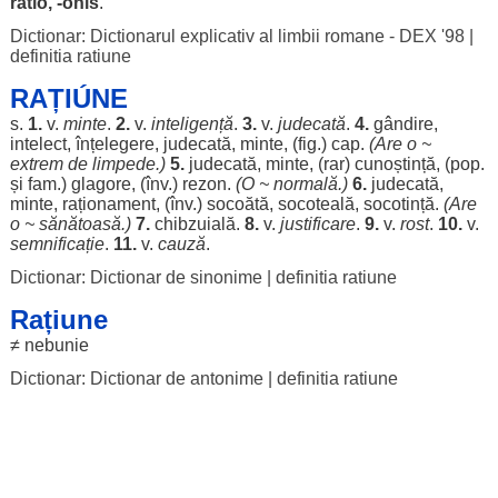
ratio
, -onis
.
Dictionar: Dictionarul explicativ al limbii romane - DEX '98
|
definitia ratiune
RAȚIÚNE
s.
1.
v.
minte
.
2.
v.
inteligență
.
3.
v.
judecată
.
4.
gândire
,
intelect
,
înțelegere
,
judecată
,
minte
, (fig.)
cap
.
(Are o ~
extrem
de
limpede
.)
5.
judecată
,
minte
, (
rar
)
cunoștință
, (pop.
și fam.)
glagore
, (înv.)
rezon
.
(O ~
normală
.)
6.
judecată
,
minte
,
raționament
, (înv.)
socoătă
,
socoteală
,
socotință
.
(Are
o ~
sănătoasă
.)
7.
chibzuială
.
8.
v.
justificare
.
9.
v.
rost
.
10.
v.
semnificație
.
11.
v.
cauză
.
Dictionar: Dictionar de sinonime
|
definitia ratiune
Rațiune
≠
nebunie
Dictionar: Dictionar de antonime
|
definitia ratiune