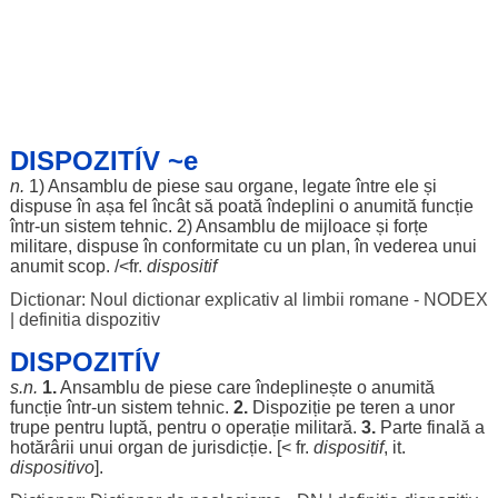
DISPOZITÍV ~e
n.
1)
Ansamblu
de
piese
sau
organe
,
legate
între
ele
și
dispuse
în
așa
fel
încât
să
poată
îndeplini
o
anumită
funcție
într-un
sistem
tehnic
. 2)
Ansamblu
de
mijloace
și
forțe
militare
,
dispuse
în
conformitate
cu un
plan
, în
vederea
unui
anumit
scop
. /<fr.
dispositif
Dictionar: Noul dictionar explicativ al limbii romane - NODEX
|
definitia dispozitiv
DISPOZITÍV
s.n.
1.
Ansamblu
de
piese
care
îndeplinește
o
anumită
funcție
într-un
sistem
tehnic
.
2.
Dispoziție
pe
teren
a unor
trupe
pentru
luptă
,
pentru
o
operație
militară
.
3.
Parte
finală
a
hotărârii
unui
organ
de
jurisdicție
. [< fr.
dispositif
, it.
dispositivo
].