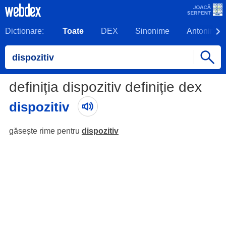
Dictionare:
Toate
DEX
Sinonime
Antonime
definiția dispozitiv definiție dex
dispozitiv
găsește rime pentru
dispozitiv