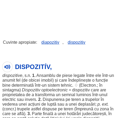
Cuvinte apropiate:
diapozitiv
,
dispozitiv
DISPOZITÍV,
dispozitive
, s.n.
1.
Ansamblu
de
piese
legate
între
ele
într-un
anumit
fel
(de
obicei
imobil
) și care
îndeplinește
o
funcție
bine
determinată
într-un
sistem
tehnic
. ♢ (
Electron
.; în
sintagma
)
Dispozitiv
optoelectronic
= dispozitiv care are
proprietatea
de a
transforma
un
semnal
luminos
într-
unul
electric
sau
invers
.
2.
Dispunerea
pe
teren
a
trupelor
în
vederea
unei
acțiuni
de
luptă
sau a unei
deplasări
;
p. ext.
(concr.)
trupele
astfel
dispuse
pe
teren
(
împreună
cu
zona
în
care se
află
).
3.
Parte
finală
a unei
hotărâri
judecătorești
, în