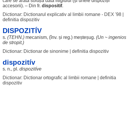
care se
arată
soluția
dată
litigiului
(și unele
dispoziții
accesorii
). – Din fr.
dispositif
.
Dictionar: Dictionarul explicativ al limbii romane - DEX '98
|
definitia dispozitiv
DISPOZITÍV
s.
(
TEHN
.)
mecanism
, (înv. și
reg
.)
meșteșug
.
(Un ~
ingenios
de
stropit
.)
Dictionar: Dictionar de sinonime
|
definitia dispozitiv
dispozitív
s. n., pl.
dispozitíve
Dictionar: Dictionar ortografic al limbii romane
|
definitia
dispozitiv