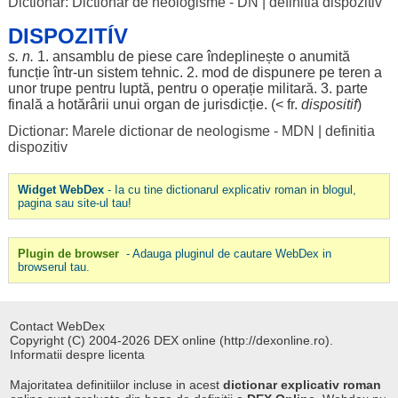
Dictionar: Dictionar de neologisme - DN
|
definitia dispozitiv
DISPOZITÍV
s. n.
1.
ansamblu
de
piese
care
îndeplinește
o
anumită
funcție
într-un
sistem
tehnic
. 2.
mod
de
dispunere
pe
teren
a
unor
trupe
pentru
luptă
,
pentru
o
operație
militară
. 3.
parte
finală
a
hotărârii
unui
organ
de
jurisdicție
. (< fr.
dispositif
)
Dictionar: Marele dictionar de neologisme - MDN
|
definitia
dispozitiv
Widget WebDex
- Ia cu tine dictionarul explicativ roman in blogul,
pagina sau site-ul tau!
Plugin de browser
- Adauga pluginul de cautare WebDex in
browserul tau.
Contact WebDex
Copyright (C) 2004-2026 DEX online (http://dexonline.ro).
Informatii despre licenta
Majoritatea definitiilor incluse in acest
dictionar explicativ roman