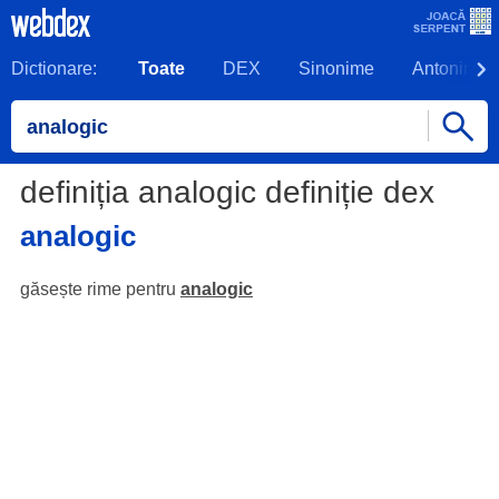
Dictionare:
Toate
DEX
Sinonime
Antonime
definiția analogic definiție dex
analogic
găsește rime pentru
analogic