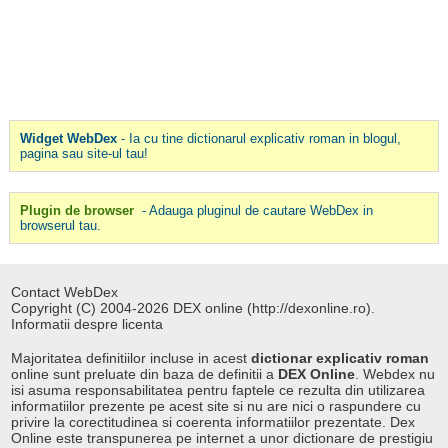
Widget WebDex
- Ia cu tine dictionarul explicativ roman in blogul,
pagina sau site-ul tau!
Plugin de browser
- Adauga pluginul de cautare WebDex in
browserul tau.
Contact WebDex
Copyright (C) 2004-2026 DEX online (http://dexonline.ro).
Informatii despre licenta
Majoritatea definitiilor incluse in acest
dictionar explicativ roman
online sunt preluate din baza de definitii a
DEX Online
. Webdex nu
isi asuma responsabilitatea pentru faptele ce rezulta din utilizarea
informatiilor prezente pe acest site si nu are nici o raspundere cu
privire la corectitudinea si coerenta informatiilor prezentate. Dex
Online este transpunerea pe internet a unor dictionare de prestigiu