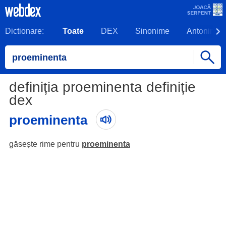
Dictionare:
Toate
DEX
Sinonime
Antonime
definiția proeminenta definiție
dex
proeminenta
găsește rime pentru
proeminenta