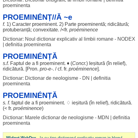
proeminenta
PROEMINÉNȚ//Ă ~e
f.
1)
Caracter
proeminent
. 2)
Parte
proeminentă;
ridicătură
;
protuberanță
;
convexitate
. /<fr.
proéminence
Dictionar: Noul dictionar explicativ al limbii romane - NODEX
|
definitia proeminenta
PROEMINÉNȚĂ
s.f.
Faptul
de a fi
proeminent
. ♦ (
Concr.
)
Ieșitură
(în
relief
),
ridicătură
. [Pron.
pro
-e-
. / cf. fr.
proéminence
].
Dictionar: Dictionar de neologisme - DN
|
definitia
proeminenta
PROEMINÉNȚĂ
s. f.
faptul
de a fi
proeminent
. ♢
ieșitură
(în
relief
),
ridicătură
.
(< fr.
proéminence
)
Dictionar: Marele dictionar de neologisme - MDN
|
definitia
proeminenta
Widget WebDex
- Ia cu tine dictionarul explicativ roman in blogul,