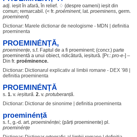
adj.
ieșit
în
afară
, în
relief
. ♢ (
despre
oameni
)
ieșit
din
comun
;
remarcabil
. (< fr.
proéminent
, lat.
proeminens
, germ.
proeminent
)
Dictionar: Marele dictionar de neologisme - MDN
|
definitia
proeminenta
PROEMINÉNȚĂ,
proeminențe
,
s.f.
Faptul
de a fi
proeminent
; (concr.)
parte
proeminentă a unui
obiect
,
ridicătură
,
ieșitură
. [Pr.:
pro
-e-
] –
Din fr.
proéminence.
Dictionar: Dictionarul explicativ al limbii romane - DEX '98
|
definitia proeminenta
PROEMINÉNȚĂ
s.
1.
v.
ieșitură
.
2.
v.
protuberanță
.
Dictionar: Dictionar de sinonime
|
definitia proeminenta
proeminénță
s. f., g.-d.
art
.
proeminénței
;
(
părți
proeminente
) pl.
proeminénțe
Dictionar: Dictionar ortografic al limbii romane
|
definitia