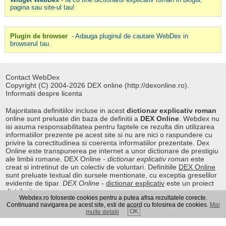
pagina sau site-ul tau!
Plugin de browser
- Adauga pluginul de cautare WebDex in
browserul tau.
Contact WebDex
Copyright (C) 2004-2026 DEX online (http://dexonline.ro).
Informatii despre licenta
Majoritatea definitiilor incluse in acest
dictionar explicativ roman
online sunt preluate din baza de definitii a
DEX Online
. Webdex nu
isi asuma responsabilitatea pentru faptele ce rezulta din utilizarea
informatiilor prezente pe acest site si nu are nici o raspundere cu
privire la corectitudinea si coerenta informatiilor prezentate. Dex
Online este transpunerea pe internet a unor dictionare de prestigiu
ale limbii romane. DEX Online -
dictionar explicativ roman
este
creat si intretinut de un colectiv de voluntari. Definitiile
DEX Online
sunt preluate textual din sursele mentionate, cu exceptia greselilor
evidente de tipar.
DEX Online
-
dictionar explicativ
este un proiect
distribuit.
Webdex.ro foloseste cookies pentru a putea afisa rezultatele corecte.
Continuand navigarea pe acest site, esti de acord cu folosirea de cookies.
Mai
OK
multe detalii
Curs valutar
|
Kurs walut
|
Pret fier vechi