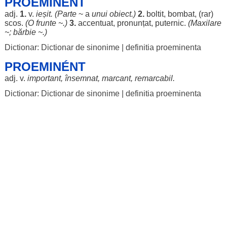
PROEMINÉNT
adj.
1.
v.
ieșit
. (
Parte
~ a
unui
obiect
.)
2.
boltit
,
bombat
, (
rar
)
scos
.
(O
frunte
~.)
3.
accentuat
,
pronunțat
,
puternic
.
(
Maxilare
~;
bărbie
~.)
Dictionar: Dictionar de sinonime
|
definitia proeminenta
PROEMINÉNT
adj. v.
important
,
însemnat
,
marcant
,
remarcabil
.
Dictionar: Dictionar de sinonime
|
definitia proeminenta