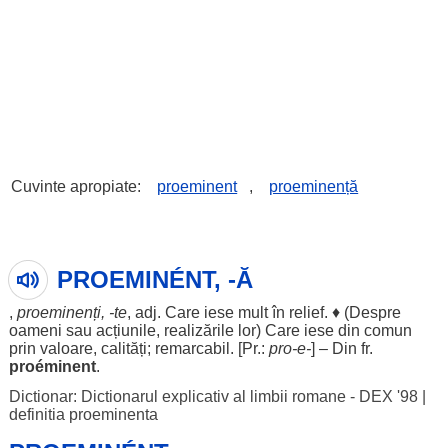
Cuvinte apropiate:
proeminent
,
proeminență
PROEMINÉNT, -Ă
,
proeminenți
, -te
, adj. Care
iese
mult
în
relief
. ♦ (
Despre
oameni
sau
acțiunile
,
realizările
lor
) Care
iese
din
comun
prin
valoare
,
calități
;
remarcabil
. [Pr.:
pro
-e-
] – Din fr.
proéminent
.
Dictionar: Dictionarul explicativ al limbii romane - DEX '98
|
definitia proeminenta