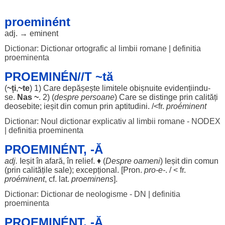
proeminént
adj. →
eminent
Dictionar: Dictionar ortografic al limbii romane
|
definitia
proeminenta
PROEMINÉN//T ~tă
(
~ți
,
~te
) 1) Care
depășește
limitele
obișnuite
evidențiindu-
se.
Nas
~
. 2) (
despre
persoane
) Care se
distinge
prin
calități
deosebite
;
ieșit
din
comun
prin
aptitudini
. /<fr.
proéminent
Dictionar: Noul dictionar explicativ al limbii romane - NODEX
|
definitia proeminenta
PROEMINÉNT, -Ă
adj.
Ieșit
în
afară
, în
relief
. ♦ (
Despre
oameni
)
Ieșit
din
comun
(prin
calitățile
sale
);
excepțional
. [Pron.
pro
-e-
. / < fr.
proéminent
, cf. lat.
proeminens
].
Dictionar: Dictionar de neologisme - DN
|
definitia
proeminenta
PROEMINÉNT, -Ă