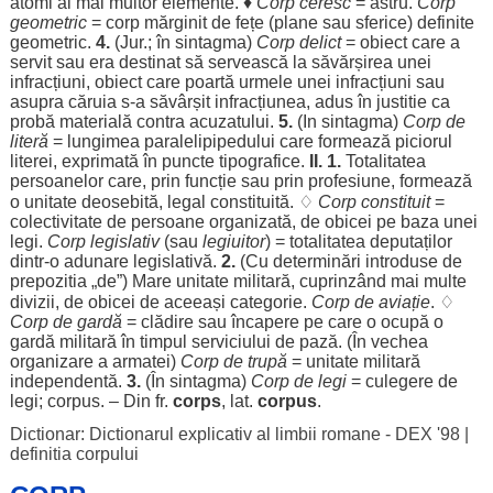
atomi
ai mai
multor
elemente
. ♦
Corp
ceresc
=
astru
.
Corp
geometric
=
corp
mărginit
de
fețe
(
plane
sau
sferice
)
definite
geometric
.
4.
(
Jur
.; în
sintagma
)
Corp
delict
=
obiect
care a
servit
sau
era
destinat
să
servească
la
săvărșirea
unei
infracțiuni
,
obiect
care
poartă
urmele
unei
infracțiuni
sau
asupra
căruia
s-a
săvârșit
infracțiunea
,
adus
în
justitie
ca
probă
materială
contra
acuzatului
.
5.
(In
sintagma
)
Corp
de
literă
=
lungimea
paralelipipedului
care
formează
piciorul
literei
,
exprimată
în
puncte
tipografice
.
II. 1.
Totalitatea
persoanelor
care, prin
funcție
sau prin
profesiune
,
formează
o
unitate
deosebită
,
legal
constituită
. ♢
Corp
constituit
=
colectivitate
de
persoane
organizată
, de
obicei
pe
baza
unei
legi
.
Corp
legislativ
(sau
legiuitor
) =
totalitatea
deputaților
dintr-o
adunare
legislativă
.
2.
(Cu
determinări
introduse
de
prepozitia
„de”)
Mare
unitate
militară
,
cuprinzând
mai
multe
divizii
, de
obicei
de
aceeași
categorie
.
Corp
de
aviație
. ♢
Corp
de
gardă
=
clădire
sau
încapere
pe care o
ocupă
o
gardă
militară
în
timpul
serviciului
de
pază
. (În
vechea
organizare
a
armatei
)
Corp
de
trupă
=
unitate
militară
independentă
.
3.
(În
sintagma
)
Corp
de
legi
=
culegere
de
legi
;
corpus
. – Din fr.
corps
, lat.
corpus
.
Dictionar: Dictionarul explicativ al limbii romane - DEX '98
|
definitia corpului