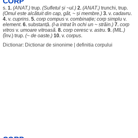
CORP
s.
1.
(ANAT.)
trup
.
(
Sufletul
și ~ul.)
2.
(ANAT.)
trunchi
,
trup
.
(
Omul
este
alcătuit
din
cap
,
gât
, ~ și
membre
.)
3.
v.
cadavru
.
4.
v.
cuprins
.
5.
corp
compus
v.
combinație
;
corp
simplu
v.
element
.
6.
substanță
.
(I-a
intrat
în
ochi
un ~
străin
.)
7.
corp
vitros
v.
umoare
vitroasă
.
8.
corp
ceresc
v.
astru
.
9.
(
MIL
.)
(înv.)
trup
.
(~ de
oaste
.)
10.
v.
corpus
.
Dictionar: Dictionar de sinonime
|
definitia corpului