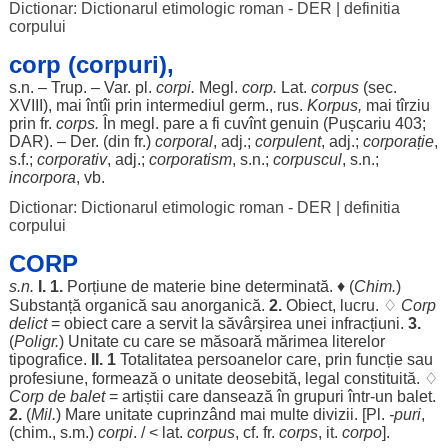
Dictionar: Dictionarul etimologic roman - DER
|
definitia
corpului
corp (corpuri),
s.n. –
Trup
. – Var. pl.
corpi
.
Megl.
corp
.
Lat.
corpus
(
sec
.
XVIII), mai întîi prin
intermediul
germ.,
rus
.
Korpus,
mai tîrziu
prin fr.
corps.
În megl. pare a fi cuvînt
genuin
(Pușcariu 403;
DAR
). – Der. (din fr.)
corporal
, adj.;
corpulent
, adj.;
corporație
,
s.f.;
corporativ
, adj.;
corporatism
, s.n.;
corpuscul
, s.n.;
incorpora
, vb.
Dictionar: Dictionarul etimologic roman - DER
|
definitia
corpului
CORP
s.n.
I. 1.
Porțiune
de
materie
bine
determinată
. ♦ (
Chim
.
)
Substanță
organică
sau
anorganică
.
2.
Obiect
,
lucru
. ♢
Corp
delict
=
obiect
care a
servit
la
săvârșirea
unei
infracțiuni
.
3.
(
Poligr.
)
Unitate
cu care se
măsoară
mărimea
literelor
tipografice
.
II. 1
Totalitatea
persoanelor
care, prin
funcție
sau
profesiune
,
formează
o
unitate
deosebită
,
legal
constituită
. ♢
Corp
de
balet
=
artiștii
care
dansează
în
grupuri
într-un
balet
.
2.
(
Mil
.
)
Mare
unitate
cuprinzând
mai
multe
divizii
. [Pl.
-
puri
,
(
chim
., s.m.)
corpi
. / < lat.
corpus
, cf. fr.
corps
, it.
corpo
].