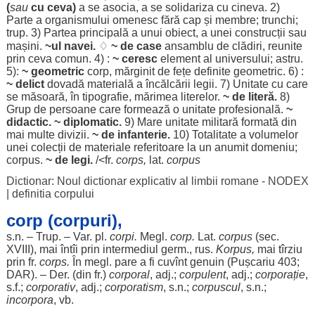
(
sau
cu ceva)
a se
asocia
, a se
solidariza
cu cineva. 2)
Parte
a
organismului
omenesc
fără
cap
și
membre
;
trunchi
;
trup
. 3)
Partea
principală
a unui
obiect
, a unei
construcții
sau
mașini
.
~ul
navei
.
♢
~ de
case
ansamblu
de
clădiri
,
reunite
prin ceva
comun
. 4) :
~
ceresc
element
al
universului
;
astru
.
5):
~
geometric
corp
,
mărginit
de
fețe
definite
geometric
. 6) :
~
delict
dovadă
materială
a
încălcării
legii
. 7)
Unitate
cu care
se
măsoară
, în
tipografie
,
mărimea
literelor
.
~ de
literă
.
8)
Grup
de
persoane
care
formează
o
unitate
profesională
.
~
didactic
. ~
diplomatic
.
9)
Mare
unitate
militară
formată
din
mai
multe
divizii
.
~ de
infanterie
.
10)
Totalitate
a
volumelor
unei
colecții
de
materiale
referitoare
la un
anumit
domeniu
;
corpus
.
~ de
legi
.
/<fr.
corps,
lat.
corpus
Dictionar: Noul dictionar explicativ al limbii romane - NODEX
|
definitia corpului
corp (corpuri),
s.n. –
Trup
. – Var. pl.
corpi
.
Megl.
corp
.
Lat.
corpus
(
sec
.
XVIII), mai întîi prin
intermediul
germ.,
rus
.
Korpus,
mai tîrziu
prin fr.
corps.
În megl. pare a fi cuvînt
genuin
(Pușcariu 403;
DAR
). – Der. (din fr.)
corporal
, adj.;
corpulent
, adj.;
corporație
,
s.f.;
corporativ
, adj.;
corporatism
, s.n.;
corpuscul
, s.n.;
incorpora
, vb.