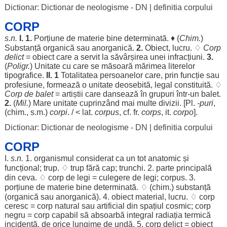
Dictionar: Dictionar de neologisme - DN
|
definitia corpului
CORP
s.n.
I. 1.
Porțiune
de
materie
bine
determinată
. ♦ (
Chim
.
)
Substanță
organică
sau
anorganică
.
2.
Obiect
,
lucru
. ♢
Corp
delict
=
obiect
care a
servit
la
săvârșirea
unei
infracțiuni
.
3.
(
Poligr.
)
Unitate
cu care se
măsoară
mărimea
literelor
tipografice
.
II. 1
Totalitatea
persoanelor
care, prin
funcție
sau
profesiune
,
formează
o
unitate
deosebită
,
legal
constituită
. ♢
Corp
de
balet
=
artiștii
care
dansează
în
grupuri
într-un
balet
.
2.
(
Mil
.
)
Mare
unitate
cuprinzând
mai
multe
divizii
. [Pl.
-
puri
,
(
chim
., s.m.)
corpi
. / < lat.
corpus
, cf. fr.
corps
, it.
corpo
].
Dictionar: Dictionar de neologisme - DN
|
definitia corpului
CORP
I.
s.n.
1.
organismul
considerat
ca un tot
anatomic
și
funcțional
;
trup
. ♢
trup
fără
cap
;
trunchi
. 2.
parte
principală
din ceva. ♢
corp
de
legi
=
culegere
de
legi
;
corpus
. 3.
porțiune
de
materie
bine
determinată
. ♢ (
chim
.)
substanță
(
organică
sau
anorganică
). 4.
obiect
material
,
lucru
. ♢
corp
ceresc
=
corp
natural
sau
artificial
din
spațiul
cosmic
;
corp
negru
=
corp
capabil
să
absoarbă
integral
radiația
termică
incidentă
, de
orice
lungime
de
undă
. 5.
corp
delict
=
obiect