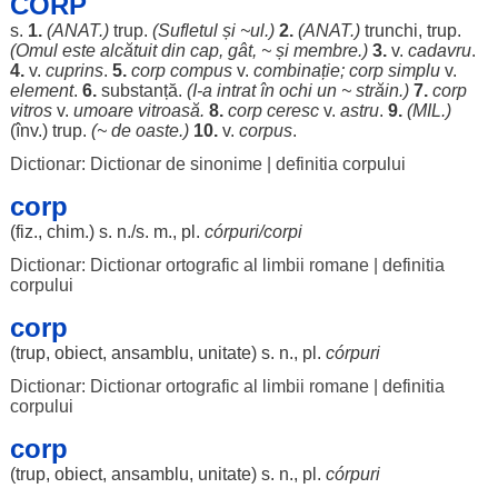
CORP
s.
1.
(ANAT.)
trup
.
(
Sufletul
și ~ul.)
2.
(ANAT.)
trunchi
,
trup
.
(
Omul
este
alcătuit
din
cap
,
gât
, ~ și
membre
.)
3.
v.
cadavru
.
4.
v.
cuprins
.
5.
corp
compus
v.
combinație
;
corp
simplu
v.
element
.
6.
substanță
.
(I-a
intrat
în
ochi
un ~
străin
.)
7.
corp
vitros
v.
umoare
vitroasă
.
8.
corp
ceresc
v.
astru
.
9.
(
MIL
.)
(înv.)
trup
.
(~ de
oaste
.)
10.
v.
corpus
.
Dictionar: Dictionar de sinonime
|
definitia corpului
corp
(fiz.,
chim
.) s. n./s. m., pl.
córpuri
/
corpi
Dictionar: Dictionar ortografic al limbii romane
|
definitia
corpului
corp
(
trup
,
obiect
,
ansamblu
,
unitate
) s. n., pl.
córpuri
Dictionar: Dictionar ortografic al limbii romane
|
definitia
corpului
corp
(
trup
,
obiect
,
ansamblu
,
unitate
) s. n., pl.
córpuri