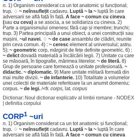
n.
1)
Organism
considerat
ca un tot
anatomic
și
funcțional
;
trup
. ♢
~
neînsuflețit
cadavru
.
Luptă
~ la ~
luptă
în care
adversarii
se
află
față
în
față
.
A
face
~
comun
cu cineva
(
sau
cu ceva)
a se
asocia
, a se
solidariza
cu cineva. 2)
Parte
a
organismului
omenesc
fără
cap
și
membre
;
trunchi
;
trup
. 3)
Partea
principală
a unui
obiect
, a unei
construcții
sau
mașini
.
~ul
navei
.
♢
~ de
case
ansamblu
de
clădiri
,
reunite
prin ceva
comun
. 4) :
~
ceresc
element
al
universului
;
astru
.
5):
~
geometric
corp
,
mărginit
de
fețe
definite
geometric
. 6) :
~
delict
dovadă
materială
a
încălcării
legii
. 7)
Unitate
cu care
se
măsoară
, în
tipografie
,
mărimea
literelor
.
~ de
literă
.
8)
Grup
de
persoane
care
formează
o
unitate
profesională
.
~
didactic
. ~
diplomatic
.
9)
Mare
unitate
militară
formată
din
mai
multe
divizii
.
~ de
infanterie
.
10)
Totalitate
a
volumelor
unei
colecții
de
materiale
referitoare
la un
anumit
domeniu
;
corpus
.
~ de
legi
.
/<fr.
corps,
lat.
corpus
Dictionar: Noul dictionar explicativ al limbii romane - NODEX
|
definitia corpului
1
CORP
~uri
n.
1)
Organism
considerat
ca un tot
anatomic
și
funcțional
;
trup
. ♢
~
neînsuflețit
cadavru
.
Luptă
~ la ~
luptă
în care
adversarii
se
află
față
în
față
.
A
face
~
comun
cu cineva