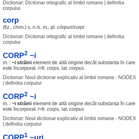
Dictionar: Dictionar ortografic al limbii romane
|
definitia
corpului
corp
(fiz.,
chim
.) s. n./s. m., pl.
córpuri
/
corpi
Dictionar: Dictionar ortografic al limbii romane
|
definitia
corpului
2
CORP
~i
m.
:
~i
străini
element
de altă
origine
decât
substanța
în care
este
încorporat
. /<fr.
corps,
lat.
corpus
Dictionar: Noul dictionar explicativ al limbii romane - NODEX
|
definitia corpului
2
CORP
~i
m.
:
~i
străini
element
de altă
origine
decât
substanța
în care
este
încorporat
. /<fr.
corps,
lat.
corpus
Dictionar: Noul dictionar explicativ al limbii romane - NODEX
|
definitia corpului
1
CORP
~uri