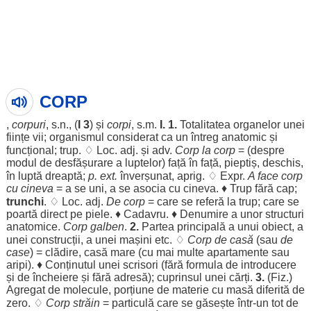
CORP
,
corpuri
, s.n., (
I 3
) și
corpi
, s.m.
I. 1.
Totalitatea
organelor
unei
ființe
vii
;
organismul
considerat
ca un
întreg
anatomic
și
funcțional
;
trup
. ♢
Loc
. adj. și adv.
Corp
la
corp
= (
despre
modul
de
desfășurare
a
luptelor
)
față
în
față
,
pieptiș
,
deschis
,
în
luptă
dreaptă
;
p. ext.
înverșunat
,
aprig
. ♢ Expr.
A
face
corp
cu cineva
= a se
uni
, a se
asocia
cu cineva. ♦
Trup
fără
cap
;
trunchi
. ♢
Loc
. adj.
De
corp
= care se
referă
la
trup
; care se
poartă
direct
pe
piele
. ♦
Cadavru
. ♦
Denumire
a unor
structuri
anatomice
.
Corp
galben
.
2.
Partea
principală
a unui
obiect
, a
unei
construcții
, a unei
mașini
etc. ♢
Corp
de
casă
(sau
de
case
) =
clădire
,
casă
mare
(cu mai
multe
apartamente
sau
aripi
). ♦
Conținutul
unei
scrisori
(
fără
formula
de
introducere
și de
încheiere
și
fără
adresă
);
cuprinsul
unei
cărți
.
3.
(Fiz.)
Agregat
de
molecule
,
porțiune
de
materie
cu
masă
diferită
de
zero
. ♢
Corp
străin
=
particulă
care se
găsește
într-un tot de