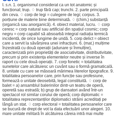
I.
s.n.
1.
organismul
considerat
ca un tot
anatomic
și
funcțional
;
trup
. ♢
trup
fără
cap
;
trunchi
. 2.
parte
principală
din ceva. ♢
corp
de
legi
=
culegere
de
legi
;
corpus
. 3.
porțiune
de
materie
bine
determinată
. ♢ (
chim
.)
substanță
(
organică
sau
anorganică
). 4.
obiect
material
,
lucru
. ♢
corp
ceresc
=
corp
natural
sau
artificial
din
spațiul
cosmic
;
corp
negru
=
corp
capabil
să
absoarbă
integral
radiația
termică
incidentă
, de
orice
lungime
de
undă
. 5.
corp
delict
=
obiect
care a
servit
la
săvârșirea
unei
infracțiuni
. 6. (
mat
.)
mulțime
înzestrată
cu
două
operații
(
adunare
și
înmulțire
),
caracterizată
prin
proprietăți
de
asociativitate
,
distributivitate
,
precum
și prin
existența
elementelor
neutre
și
inverse
în
raport
cu
cele
două
operații
. 7.
corp
fonetic
=
totalitatea
sunetelor
care
alcătuiesc
un
cuvânt
sau o
formă
gramaticală
.
8.
unitate
cu care se
măsoară
mărimea
literelor
tipografice
. 9.
totalitatea
persoanelor
care, prin
funcție
sau
profesiune
,
formează
o
unitate
deosebită
,
legal
constituită
. ♢
corp
de
balet
= a)
ansamblul
balerinilor
dintr-un
teatru
de
operă
,
operetă
sau
estradă
; b)
grup
de
dansatori
având
într-un
spectacol
rol
similar
corului
de
operă
;
corp
diplomatic
=
totalitatea
reprezentanților
diplomatici
străini
acreditați
pe
lângă
un
stat
. ♢
corp
electoral
=
totalitatea
persoanelor
care
se
bucură
de
drept
de
vot
la data
efectuării
unor
alegeri
. 10.
mare
unitate
militară
în
alcătuirea
căreia
intră
mai
multe