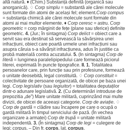
altă
natură
. ♦ (
Chim
.)
Substanțà
definită
(
organică
sau
anorganică
). ♢
Corp
simplu
=
substantă
ale
cărei
molecule
sunt
formate
din
atomi
de
același
fel
;
element
.
Corp
compus
=
substanța
chimică
ale
cărei
molecule
sunt
formate
din
atomi
ai mai
multor
elemente
. ♦
Corp
ceresc
=
astru
.
Corp
geometric
=
corp
mărginit
de
fețe
(
plane
sau
sferice
)
definite
geometric
.
4.
(
Jur
.; în
sintagma
)
Corp
delict
=
obiect
care a
servit
sau
era
destinat
să
servească
la
săvărșirea
unei
infracțiuni
,
obiect
care
poartă
urmele
unei
infracțiuni
sau
asupra
căruia
s-a
săvârșit
infracțiunea
,
adus
în
justitie
ca
probă
materială
contra
acuzatului
.
5.
(In
sintagma
)
Corp
de
literă
=
lungimea
paralelipipedului
care
formează
piciorul
literei
,
exprimată
în
puncte
tipografice
.
II. 1.
Totalitatea
persoanelor
care, prin
funcție
sau prin
profesiune
,
formează
o
unitate
deosebită
,
legal
constituită
. ♢
Corp
constituit
=
colectivitate
de
persoane
organizată
, de
obicei
pe
baza
unei
legi
.
Corp
legislativ
(sau
legiuitor
) =
totalitatea
deputaților
dintr-o
adunare
legislativă
.
2.
(Cu
determinări
introduse
de
prepozitia
„de”)
Mare
unitate
militară
,
cuprinzând
mai
multe
divizii
, de
obicei
de
aceeași
categorie
.
Corp
de
aviație
. ♢
Corp
de
gardă
=
clădire
sau
încapere
pe care o
ocupă
o
gardă
militară
în
timpul
serviciului
de
pază
. (În
vechea
organizare
a
armatei
)
Corp
de
trupă
=
unitate
militară
independentă
.
3.
(În
sintagma
)
Corp
de
legi
=
culegere
de
legi
;
corpus
. – Din fr.
corps
, lat.
corpus
.