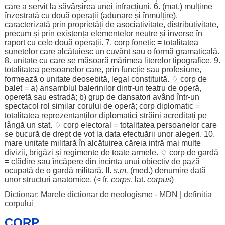
care a
servit
la
săvârșirea
unei
infracțiuni
. 6. (
mat
.)
mulțime
înzestrată
cu
două
operații
(
adunare
și
înmulțire
),
caracterizată
prin
proprietăți
de
asociativitate
,
distributivitate
,
precum
și prin
existența
elementelor
neutre
și
inverse
în
raport
cu
cele
două
operații
. 7.
corp
fonetic
=
totalitatea
sunetelor
care
alcătuiesc
un
cuvânt
sau o
formă
gramaticală
.
8.
unitate
cu care se
măsoară
mărimea
literelor
tipografice
. 9.
totalitatea
persoanelor
care, prin
funcție
sau
profesiune
,
formează
o
unitate
deosebită
,
legal
constituită
. ♢
corp
de
balet
= a)
ansamblul
balerinilor
dintr-un
teatru
de
operă
,
operetă
sau
estradă
; b)
grup
de
dansatori
având
într-un
spectacol
rol
similar
corului
de
operă
;
corp
diplomatic
=
totalitatea
reprezentanților
diplomatici
străini
acreditați
pe
lângă
un
stat
. ♢
corp
electoral
=
totalitatea
persoanelor
care
se
bucură
de
drept
de
vot
la data
efectuării
unor
alegeri
. 10.
mare
unitate
militară
în
alcătuirea
căreia
intră
mai
multe
divizii
,
brigăzi
și
regimente
de toate
armele
. ♢
corp
de
gardă
=
clădire
sau
încăpere
din
incinta
unui
obiectiv
de
pază
ocupată
de o
gardă
militară
. II.
s.m.
(
med
.)
denumire
dată
unor
structuri
anatomice
. (< fr.
corps
, lat.
corpus
)
Dictionar: Marele dictionar de neologisme - MDN
|
definitia
corpului
CORP