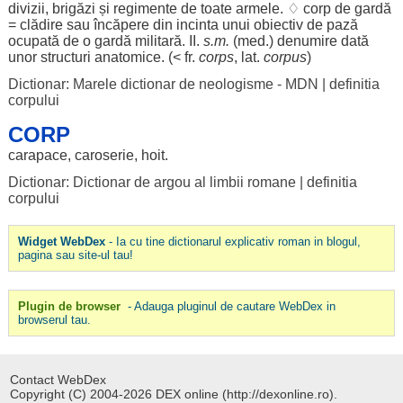
divizii
,
brigăzi
și
regimente
de toate
armele
. ♢
corp
de
gardă
=
clădire
sau
încăpere
din
incinta
unui
obiectiv
de
pază
ocupată
de o
gardă
militară
. II.
s.m.
(
med
.)
denumire
dată
unor
structuri
anatomice
. (< fr.
corps
, lat.
corpus
)
Dictionar: Marele dictionar de neologisme - MDN
|
definitia
corpului
CORP
carapace
,
caroserie
,
hoit
.
Dictionar: Dictionar de argou al limbii romane
|
definitia
corpului
Widget WebDex
- Ia cu tine dictionarul explicativ roman in blogul,
pagina sau site-ul tau!
Plugin de browser
- Adauga pluginul de cautare WebDex in
browserul tau.
Contact WebDex
Copyright (C) 2004-2026 DEX online (http://dexonline.ro).