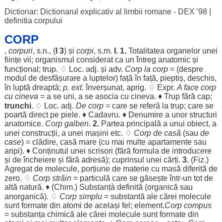
Dictionar: Dictionarul explicativ al limbii romane - DEX '98
|
definitia corpului
CORP
,
corpuri
, s.n., (
I 3
) și
corpi
, s.m.
I. 1.
Totalitatea
organelor
unei
ființe
vii
;
organismul
considerat
ca un
întreg
anatomic
și
funcțional
;
trup
. ♢
Loc
. adj. și adv.
Corp
la
corp
= (
despre
modul
de
desfășurare
a
luptelor
)
față
în
față
,
pieptiș
,
deschis
,
în
luptă
dreaptă
;
p. ext.
înverșunat
,
aprig
. ♢ Expr.
A
face
corp
cu cineva
= a se
uni
, a se
asocia
cu cineva. ♦
Trup
fără
cap
;
trunchi
. ♢
Loc
. adj.
De
corp
= care se
referă
la
trup
; care se
poartă
direct
pe
piele
. ♦
Cadavru
. ♦
Denumire
a unor
structuri
anatomice
.
Corp
galben
.
2.
Partea
principală
a unui
obiect
, a
unei
construcții
, a unei
mașini
etc. ♢
Corp
de
casă
(sau
de
case
) =
clădire
,
casă
mare
(cu mai
multe
apartamente
sau
aripi
). ♦
Conținutul
unei
scrisori
(
fără
formula
de
introducere
și de
încheiere
și
fără
adresă
);
cuprinsul
unei
cărți
.
3.
(Fiz.)
Agregat
de
molecule
,
porțiune
de
materie
cu
masă
diferită
de
zero
. ♢
Corp
străin
=
particulă
care se
găsește
într-un tot de
altă
natură
. ♦ (
Chim
.)
Substanțà
definită
(
organică
sau
anorganică
). ♢
Corp
simplu
=
substantă
ale
cărei
molecule
sunt
formate
din
atomi
de
același
fel
;
element
.
Corp
compus
=
substanța
chimică
ale
cărei
molecule
sunt
formate
din