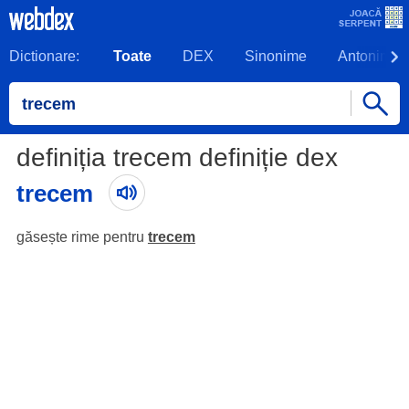
Dictionare:
Toate
DEX
Sinonime
Antonime
definiția trecem definiție dex
trecem
găsește rime pentru
trecem