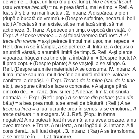
de
vreme
..., după un
timp
(nu
prea
lung
).
Nu e
timpul
trecut
(sau
vremea
trecută
)
= nu e
prea
târziu
, mai e
timp
. ♦ Refl. A
lua
sfârșit: a nu mai fi
actual
.
2.
Intranz. A
dispărea
, a
pieri
(după o
bucată
de
vreme
). ♦ (
Despre
suferințe
,
necazuri
,
boli
etc.) A
înceta
să mai
existe
, să se mai
facă
simțit
să mai
acționeze
.
3.
Tranz. A
petrece
un
timp
, o
epocă
din
viață
. ♢
Expr.
A-și
trece
vremea
= a-și
folosi
vremea
fără
rost
.
A-și
trece
din
vreme
= a-și
petrece
timpul
mai
ușor
, mai
repede
. ♦
Refl. (Înv.) A se
întâmpla
, a se
petrece
.
4.
Intranz. A
depăși
o
anumită
vârstă
, o
anumită
limită
de
timp
.
5.
Refl. A-și
pierde
vigoarea
,
frăgezimea
tinereții
; a
îmbătrâni
. ♦ (
Despre
fructe
) A
fi
prea
copt
. ♦ (
Despre
plante
) A se
veșteji
, a se
stinge
.
6.
Refl. (
Despre
anumite
materiale
) A se
consuma
.
IV
.
Intranz. A
fi mai
mare
sau mai
mult
decât
o
anumită
mărime
,
valoare
,
cantitate
; a
depăși
. ♢ Expr.
Treacă
de la
mine
(sau
de la tine
etc.), se
spune
când
se
face
o
concesie
. ♦ A
ajunge
până
dincolo
de... ♦ Tranz. (Înv. și
reg
.) A
depăși
limita
obișnuită
,
normală
. ♢ Expr. (Refl.; pop.)
A se
trece
din
pahare
(sau
din
băut
)
= a
bea
prea
mult
; a se
ameți
de
băutură
. (Refl.)
A se
trece
cu
firea
= a
lua
lucrurile
prea
în
serios
; a se
emoționa
.
A
trece
măsura
= a
exagera
.
V.
1.
Refl. (Pop.: în
forma
negativă
) A nu
putea
fi
luat
în
seamă
; a nu avea
crezare
, a nu
avea
trecere
. ♦ Tranz. A nu
ierta
, a nu
îngădui
.
2.
Intranz. A fi
considerat
..., a fi
luat
drept
...
3.
Intranz. (
Rar
) A se
transforma
,
a se
preface
în... – Lat.
traicere.