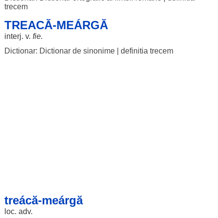
trecem
TREACĂ-MEÁRGĂ
interj. v.
fie.
Dictionar: Dictionar de sinonime
|
definitia trecem
treácă-meárgă
loc
. adv.