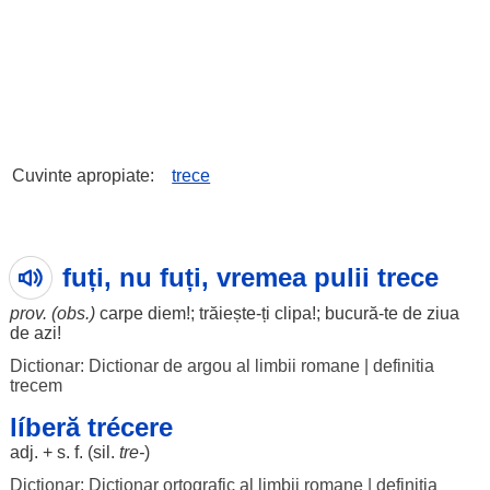
Cuvinte apropiate:
trece
fuți, nu fuți, vremea pulii trece
prov. (obs.)
carpe
diem!;
trăiește
-ți
clipa
!;
bucură
-te de
ziua
de
azi
!
Dictionar: Dictionar de argou al limbii romane
|
definitia
trecem
líberă trécere
adj. + s. f. (
sil
.
tre-
)
Dictionar: Dictionar ortografic al limbii romane
|
definitia