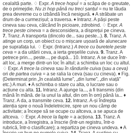
cealaltă
parte
. ♢ Expr.
A
trece
hopul
= a
scăpa
de o
greutate
,
de o
primejdie
.
Nu
zi
hop
până nu
treci
șanțul
= nu te
lăuda
prea
devreme
cu o
izbândă
încă
nesigură
. ♦ A
străbate
un
drum
de-a
curmezișul
; a
traversa
. ♦ Intranz. A
păși
peste
cineva sau ceva,
călcând
în
picioare
,
zdrobind
. ♢ Expr.
A
trece
peste
cineva
= a
desconsidera
, a
disprețui
pe cineva.
7.
Tranz. A
transporta
(
dincolo
de... sau
peste
...).
8.
Tranz. A
atinge
un
corp
, un
obiect
cu o
mișcare
ușoară
de
alunecare
pe
suprafața
lui. ♢ Expr. (Intranz.)
A
trece
cu
buretele
peste
ceva
= a da
uitării
ceva, a
ierta
greșelile
cuiva.
9.
Tranz. A
petrece
prin...,
peste
..., pe după... 10. Intranz. A se
duce
într-
alt
loc
, a
merge
dintr-un
loc
în
altul
; a
schimba
un
loc
cu
altul
.
♢ Expr.
A
trece
la cineva
sau
în
rândurile
cuiva
(sau
a ceva)
ori
de
partea
cuiva
= a se
ralia
la ceva (sau cu cineva). ♦ Fig.
(
Determinat
prin „în
cealaltă
lume
”, „din
lume
”, „din
viață
”
etc.) A
muri
. ♦ A
schimba
o
stare
cu alta, o
lucrare
sau o
acțiune
cu alta.
11.
Intranz. A
ajunge
la..., a fi
transmis
(din
mână
în
mână
. de la
unul
la
altul
, din
om
în
om
) până la... ♦
Tranz. A da, a
transmite
ceva.
12.
Intranz. A-și
îndrepta
atenția
spre
o nouă
îndeletnicire
,
spre
un
nou
câmp
de
activitate
; a
începe
să se
ocupe
cu
altceva
, a se
apuca
de
altceva
. ♢ Expr.
A
trece
la
fapte
= a
acționa
.
13.
Tranz. A
introduce
, a
înregistra
, a
înscrie
(într-un
registru
, într-o
rubrică
, într-o
clasificare
); a
repartiza
pe cineva
undeva
. ♦ A
înscrie
un
bun
pe
numele
cuiva.
14.
Tranz. A
susține
cu