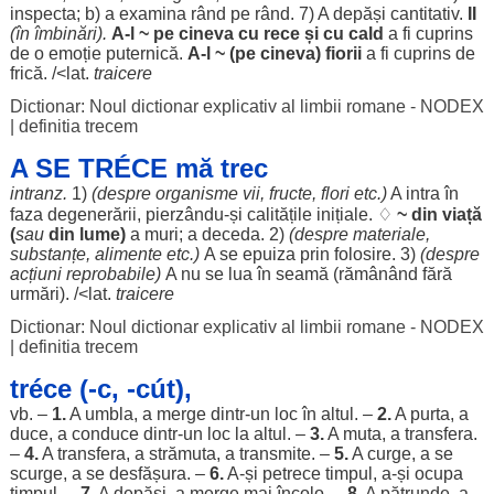
inspecta
; b) a
examina
rând
pe
rând
. 7) A
depăși
cantitativ
.
II
(în
îmbinări
).
A-l ~ pe cineva cu
rece
și cu
cald
a fi
cuprins
de o
emoție
puternică
.
A-l ~ (pe cineva)
fiorii
a fi
cuprins
de
frică
. /<lat.
traicere
Dictionar: Noul dictionar explicativ al limbii romane - NODEX
|
definitia trecem
A SE TRÉCE mă trec
intranz.
1)
(
despre
organisme
vii
,
fructe
,
flori
etc.)
A
intra
în
faza
degenerării
, pierzându-și
calitățile
inițiale
. ♢
~ din
viață
(
sau
din
lume
)
a
muri
; a
deceda
. 2)
(
despre
materiale
,
substanțe
,
alimente
etc.)
A se
epuiza
prin
folosire
. 3)
(
despre
acțiuni
reprobabile
)
A nu se
lua
în
seamă
(
rămânând
fără
urmări
). /<lat.
traicere
Dictionar: Noul dictionar explicativ al limbii romane - NODEX
|
definitia trecem
tréce (-c, -cút),
vb. –
1.
A
umbla
, a
merge
dintr-un
loc
în
altul
. –
2.
A
purta
, a
duce
, a
conduce
dintr-un
loc
la
altul
. –
3.
A
muta
, a
transfera
.
–
4.
A
transfera
, a
strămuta
, a
transmite
. –
5.
A
curge
, a se
scurge
, a se
desfășura
. –
6.
A-și
petrece
timpul
, a-și
ocupa
timpul
. –
7.
A
depăși
, a
merge
mai
încolo
. –
8.
A
pătrunde
, a