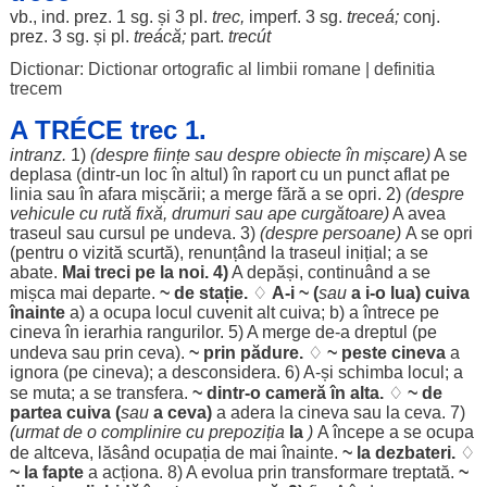
vb., ind. prez. 1 sg. și 3 pl.
trec
,
imperf. 3 sg.
treceá
;
conj.
prez. 3 sg. și pl.
treácă
;
part
.
trecút
Dictionar: Dictionar ortografic al limbii romane
|
definitia
trecem
A TRÉCE trec 1.
intranz.
1)
(
despre
ființe
sau
despre
obiecte
în
mișcare
)
A se
deplasa
(dintr-un
loc
în
altul
) în
raport
cu un
punct
aflat
pe
linia
sau în
afara
mișcării
; a
merge
fără
a se
opri
. 2)
(
despre
vehicule
cu
rută
fixă
,
drumuri
sau
ape
curgătoare
)
A avea
traseul
sau
cursul
pe
undeva
. 3)
(
despre
persoane
)
A se
opri
(
pentru
o
vizită
scurtă
),
renunțând
la
traseul
inițial
; a se
abate
.
Mai
treci
pe la noi. 4)
A
depăși
,
continuând
a se
mișca
mai
departe
.
~ de
stație
.
♢
A-i ~ (
sau
a i-o
lua
) cuiva
înainte
a) a
ocupa
locul
cuvenit
alt
cuiva; b) a
întrece
pe
cineva în
ierarhia
rangurilor
. 5) A
merge
de-a
dreptul
(pe
undeva
sau prin ceva).
~ prin
pădure
.
♢
~
peste
cineva
a
ignora
(pe cineva); a
desconsidera
. 6) A-și
schimba
locul
; a
se
muta
; a se
transfera
.
~ dintr-o
cameră
în alta.
♢
~ de
partea
cuiva (
sau
a ceva)
a
adera
la cineva sau la ceva. 7)
(
urmat
de o
complinire
cu
prepoziția
la
)
A
începe
a se
ocupa
de
altceva
,
lăsând
ocupația
de mai
înainte
.
~ la
dezbateri
.
♢
~ la
fapte
a
acționa
. 8) A
evolua
prin
transformare
treptată
.
~