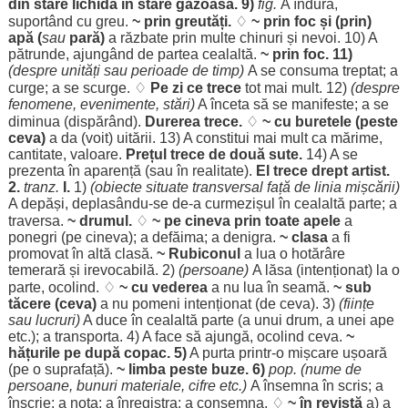
din
stare
lichidă
în
stare
gazoasă
. 9)
fig.
A
îndura
,
suportând
cu
greu
.
~ prin
greutăți
.
♢
~ prin
foc
și (prin)
apă
(
sau
pară
)
a
răzbate
prin
multe
chinuri
și
nevoi
. 10) A
pătrunde
,
ajungând
de
partea
cealaltă
.
~ prin
foc
. 11)
(
despre
unități
sau
perioade
de
timp
)
A se
consuma
treptat
; a
curge
; a se
scurge
. ♢
Pe
zi
ce
trece
tot mai
mult
. 12)
(
despre
fenomene
,
evenimente
,
stări
)
A
înceta
să se
manifeste
; a se
diminua
(
dispărând
).
Durerea
trece
.
♢
~ cu
buretele
(
peste
ceva)
a da (
voit
)
uitării
. 13) A
constitui
mai
mult
ca
mărime
,
cantitate
,
valoare
.
Prețul
trece
de
două
sute
.
14) A se
prezenta
în
aparență
(sau în
realitate
).
El
trece
drept
artist
.
2.
tranz.
I.
1)
(
obiecte
situate
transversal
față
de
linia
mișcării
)
A
depăși
, deplasându-se de-a
curmezișul
în
cealaltă
parte
; a
traversa
.
~
drumul
.
♢
~ pe cineva prin toate
apele
a
ponegri
(pe cineva); a
defăima
; a
denigra
.
~
clasa
a fi
promovat
în altă
clasă
.
~ Rubiconul
a
lua
o
hotărâre
temerară
și
irevocabilă
. 2)
(
persoane
)
A
lăsa
(
intenționat
) la o
parte
,
ocolind
. ♢
~ cu
vederea
a nu
lua
în
seamă
.
~ sub
tăcere
(ceva)
a nu
pomeni
intenționat
(de ceva). 3)
(
ființe
sau
lucruri
)
A
duce
în
cealaltă
parte
(a unui
drum
, a unei
ape
etc.); a
transporta
. 4) A
face
să
ajungă
,
ocolind
ceva.
~
hățurile
pe după
copac
. 5)
A
purta
printr-o
mișcare
ușoară
(pe o
suprafață
).
~
limba
peste
buze
. 6)
pop. (
nume
de
persoane
,
bunuri
materiale
,
cifre
etc.)
A
însemna
în
scris
; a
înscrie
; a
nota
; a
înregistra
; a
consemna
. ♢
~ în
revistă
a) a