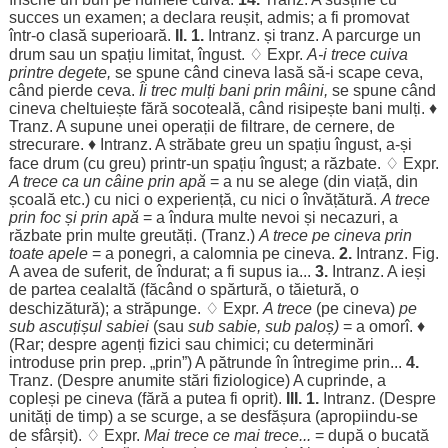
succes
un
examen
; a
declara
reușit
,
admis
; a fi
promovat
într-o
clasă
superioară
.
II.
1.
Intranz. și tranz. A
parcurge
un
drum
sau un
spațiu
limitat
,
îngust
. ♢ Expr.
A-i
trece
cuiva
printre
degete
,
se
spune
când
cineva
lasă
să-i
scape
ceva,
când
pierde
ceva.
Îi
trec
mulți
bani
prin
mâini
,
se
spune
când
cineva
cheltuiește
fără
socoteală
,
când
risipește
bani
mulți
. ♦
Tranz. A
supune
unei
operații
de
filtrare
, de
cernere
, de
strecurare
. ♦ Intranz. A
străbate
greu
un
spațiu
îngust
, a-și
face
drum
(cu
greu
) printr-un
spațiu
îngust
; a
răzbate
. ♢ Expr.
A
trece
ca un
câine
prin
apă
= a nu se
alege
(din
viață
, din
școală
etc.) cu nici o
experiență
, cu nici o
învățătură
.
A
trece
prin
foc
și prin
apă
= a
îndura
multe
nevoi
și
necazuri
, a
răzbate
prin
multe
greutăți
. (Tranz.)
A
trece
pe cineva prin
toate
apele
= a
ponegri
, a
calomnia
pe cineva.
2.
Intranz. Fig.
A avea de
suferit
, de
îndurat
; a fi
supus
ia...
3.
Intranz. A
ieși
de
partea
cealaltă
(
făcând
o
spărtură
, o
tăietură
, o
deschizătură
); a
străpunge
. ♢ Expr.
A
trece
(pe cineva)
pe
sub
ascuțișul
sabiei
(sau
sub
sabie
, sub
paloș
)
= a
omorî
. ♦
(
Rar
;
despre
agenți
fizici
sau
chimici
; cu
determinări
introduse
prin prep. „prin”) A
pătrunde
în
întregime
prin...
4.
Tranz. (
Despre
anumite
stări
fiziologice
) A
cuprinde
, a
copleși
pe cineva (
fără
a
putea
fi
oprit
).
III.
1.
Intranz. (
Despre
unități
de
timp
) a se
scurge
, a se
desfășura
(apropiindu-se
de
sfârșit
). ♢ Expr.
Mai
trece
ce mai
trece
...
= după o
bucată