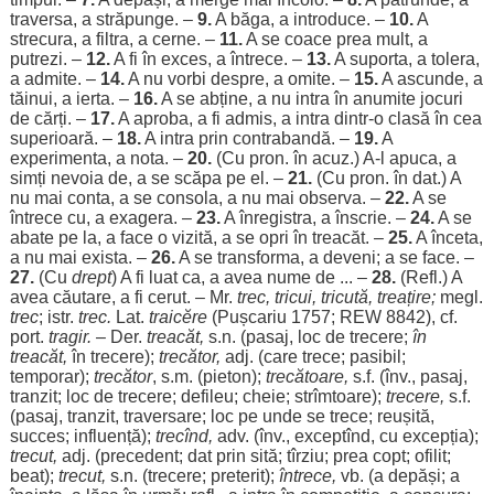
traversa
, a
străpunge
. –
9.
A
băga
, a
introduce
. –
10.
A
strecura
, a
filtra
, a
cerne
. –
11.
A se
coace
prea
mult
, a
putrezi
. –
12.
A fi în
exces
, a
întrece
. –
13.
A
suporta
, a
tolera
,
a
admite
. –
14.
A nu
vorbi
despre
, a
omite
. –
15.
A
ascunde
, a
tăinui
, a
ierta
. –
16.
A se
abține
, a nu
intra
în
anumite
jocuri
de
cărți
. –
17.
A
aproba
, a fi
admis
, a
intra
dintr-o
clasă
în
cea
superioară
. –
18.
A
intra
prin
contrabandă
. –
19.
A
experimenta
, a
nota
. –
20.
(Cu pron. în
acuz
.) A-l
apuca
, a
simți
nevoia
de, a se
scăpa
pe el. –
21.
(Cu pron. în
dat
.) A
nu mai
conta
, a se
consola
, a nu mai
observa
. –
22.
A se
întrece
cu, a
exagera
. –
23.
A
înregistra
, a
înscrie
. –
24.
A se
abate
pe la, a
face
o
vizită
, a se
opri
în
treacăt
. –
25.
A
înceta
,
a nu mai
exista
. –
26.
A se
transforma
, a
deveni
; a se
face
. –
27.
(Cu
drept
) A fi
luat
ca, a avea
nume
de ... –
28.
(Refl.) A
avea
căutare
, a fi
cerut
. – Mr.
trec
, tricui, tricută, treațire;
megl.
trec
; istr.
trec
.
Lat.
traicĕre
(Pușcariu 1757; REW 8842), cf.
port
.
tragir.
– Der.
treacăt
,
s.n. (
pasaj
,
loc
de
trecere
;
în
treacăt
,
în
trecere
);
trecător
,
adj. (care
trece
;
pasibil
;
temporar
);
trecător
, s.m. (
pieton
);
trecătoare
,
s.f. (înv.,
pasaj
,
tranzit
;
loc
de
trecere
;
defileu
;
cheie
; strîmtoare);
trecere
,
s.f.
(
pasaj
,
tranzit
,
traversare
;
loc
pe unde se
trece
;
reușită
,
succes
;
influență
);
trecînd,
adv. (înv., exceptînd, cu
excepția
);
trecut
,
adj. (
precedent
;
dat
prin
sită
; tîrziu;
prea
copt
;
ofilit
;
beat
);
trecut
,
s.n. (
trecere
;
preterit
);
întrece
,
vb. (a
depăși
; a