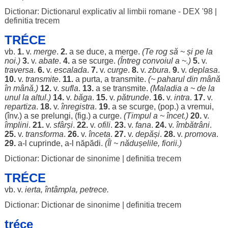
Dictionar: Dictionarul explicativ al limbii romane - DEX '98
|
definitia trecem
TRÉCE
vb.
1.
v.
merge
.
2.
a se
duce
, a
merge
.
(Te
rog
să ~ și pe la
noi.)
3.
v.
abate
.
4.
a se
scurge
.
(
Întreg
convoiul
a ~.)
5.
v.
traversa
.
6.
v.
escalada
.
7.
v.
curge
.
8.
v.
zbura
.
9.
v.
deplasa
.
10.
v.
transmite
.
11.
a
purta
, a
transmite
.
(~
paharul
din
mână
în
mână
.)
12.
v.
sufla
.
13.
a se
transmite
.
(
Maladia
a ~ de la
unul
la
altul
.)
14.
v.
băga
.
15.
v.
pătrunde
.
16.
v.
intra
.
17.
v.
repartiza
.
18.
v.
înregistra
.
19.
a se
scurge
, (pop.) a
vremui
,
(înv.) a se
prelungi
, (fig.) a
curge
.
(
Timpul
a ~
încet
.)
20.
v.
împlini
.
21.
v.
sfârși
.
22.
v.
ofili
.
23.
v.
fana
.
24.
v.
îmbătrâni
.
25.
v.
transforma
.
26.
v.
înceta
.
27.
v.
depăși
.
28.
v.
promova
.
29.
a-l
cuprinde
, a-l
năpădi
.
(
Îl
~
nădușelile
,
fiorii
.)
Dictionar: Dictionar de sinonime
|
definitia trecem
TRÉCE
vb. v.
ierta
,
întâmpla
,
petrece
.
Dictionar: Dictionar de sinonime
|
definitia trecem
tréce