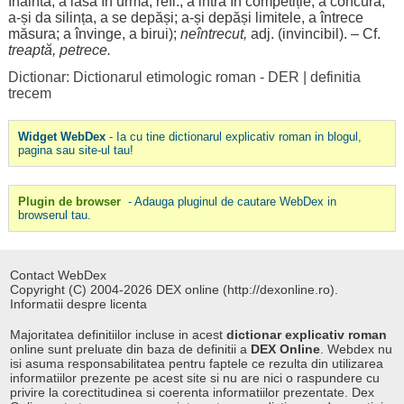
înainta
, a
lăsa
în
urmă
; refl., a
intra
în
competiție
, a
concura
;
a-și da
silința
, a se
depăși
; a-și
depăși
limitele
, a
întrece
măsura
; a
învinge
, a
birui
);
neîntrecut
,
adj. (
invincibil
). – Cf.
treaptă
,
petrece
.
Dictionar: Dictionarul etimologic roman - DER
|
definitia
trecem
Widget WebDex
- Ia cu tine dictionarul explicativ roman in blogul,
pagina sau site-ul tau!
Plugin de browser
- Adauga pluginul de cautare WebDex in
browserul tau.
Contact WebDex
Copyright (C) 2004-2026 DEX online (http://dexonline.ro).
Informatii despre licenta
Majoritatea definitiilor incluse in acest
dictionar explicativ roman
online sunt preluate din baza de definitii a
DEX Online
. Webdex nu
isi asuma responsabilitatea pentru faptele ce rezulta din utilizarea
informatiilor prezente pe acest site si nu are nici o raspundere cu
privire la corectitudinea si coerenta informatiilor prezentate. Dex