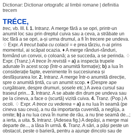
Dictionar: Dictionar ortografic al limbii romane
|
definitia
trecem
TRÉCE,
trec
,
vb. III.
I.
1.
Intranz. A
merge
fără
a se
opri
, printr-un
anumit
loc
sau prin
dreptul
cuiva sau a ceva, a
străbate
un
loc
fără
a se
opri
, a-și
urma
drumul
, a fi în
trecere
pe
undeva
.
♢ Expr.
A
trecut
baba
cu
colacii
= e
prea
târziu
, n-ai
prins
momentul
, ai
scăpat
ocazia
. ♦ A
merge
rânduri
-
rânduri
,
formând
un
convoi
, o
coloană
; a se
succeda
, a se
perinda
. ♢
Expr. (Tranz.)
A
trece
în
revistă
=
a)
a
inspecta
trupele
adunate
în acest
scop
(într-o
anumită
formație
);
b)
a
lua
în
considerație
fapte
,
evenimente
în
succesiunea
și
desfășurarea
lor
.
2.
Intranz. A
merge
într-o
anumită
direcție
,
spre
o
anumită
țintă
, cu un
anumit
scop
. ♦ (
Despre
ape
curgătoare
,
despre
drumuri
,
șosele
etc.) A avea
cursul
sau
traseul
prin...
3.
Intranz. A se
abate
din
drum
pe
undeva
sau
pe la cineva, a
face
o (
scurtă
)
vizită
cuiva.
4.
Tranz. (Pop.) A
ocoli
. ♢ Expr.
A
trece
cu
vederea
=
a)
a nu
lua
în
seamă
(pe
cineva sau ceva), a nu da
importanța
cuvenită
, a
neglija
, a
omite
;
b)
a nu
lua
ceva în
nume
de
rău
, a nu ține
seamă
de...;
a
ierta
, a
uita
.
5.
Intranz. (
Adesea
fig.) A
depăși
, a
merge
mai
departe
de..., a
lăsa
în
urmă
.
6.
Tranz. A
sări
, a
păși
peste
un
obstacol
,
peste
o
barieră
,
pentru
a
ajunge
dincolo
sau de