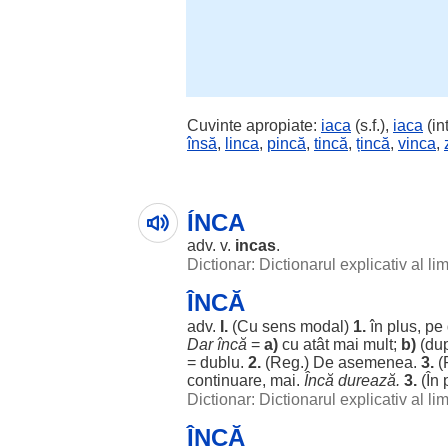
Cuvinte apropiate:
iaca
(s.f.),
iaca
(int
însă
,
linca
,
pincă
,
tincă
,
țincă
,
vinca
,
ÍNCA
adv. v.
incas
.
Dictionar: Dictionarul explicativ al l
ÎNCĂ
adv.
I.
(Cu
sens
modal
)
1.
în
plus
, pe
Dar
încă
=
a)
cu
atât
mai
mult
;
b)
(du
=
dublu
.
2.
(
Reg
.) De
asemenea
.
3.
(
continuare
, mai.
Încă
durează
.
3.
(În
Dictionar: Dictionarul explicativ al l
ÎNCĂ