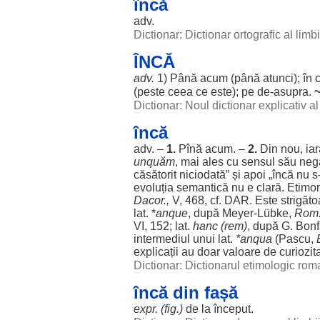
încă
adv.
Dictionar: Dictionar ortografic al lim
ÎNCĂ
adv.
1) Până
acum
(până
atunci
); în
(
peste
ceea ce este); pe de-
asupra
.
~
Dictionar: Noul dictionar explicativ 
încă
adv. –
1.
Pînă
acum
. –
2.
Din
nou
,
iar
unquăm
, mai
ales
cu
sensul
său
neg
căsătorit
niciodată
” și
apoi
„încă nu s
evoluția
semantică
nu e
clară
.
Etimo
Dacor.,
V, 468, cf.
DAR
. Este
strigăto
lat. *
anque
, după Meyer-Lübke,
Rom
VI
, 152; lat.
hanc (
rem
)
, după G. Bonf
intermediul
unui lat.
*anqua
(
Pascu
,
explicații
au
doar
valoare
de
curiozit
Dictionar: Dictionarul etimologic ro
încă din fașă
expr. (fig.)
de la
început
.