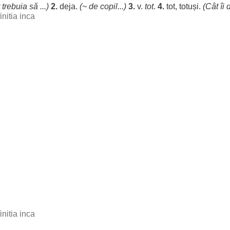
trebuia
să ...)
2.
deja
.
(~ de
copil
...)
3.
v.
tot
.
4.
tot,
totuși
.
(Cât îi 
initia inca
initia inca