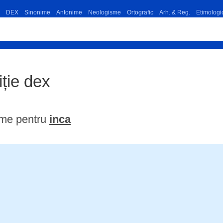
DEX
Sinonime
Antonime
Neologisme
Ortografic
Arh. & Reg.
Etimologi
iție dex
ime pentru
inca