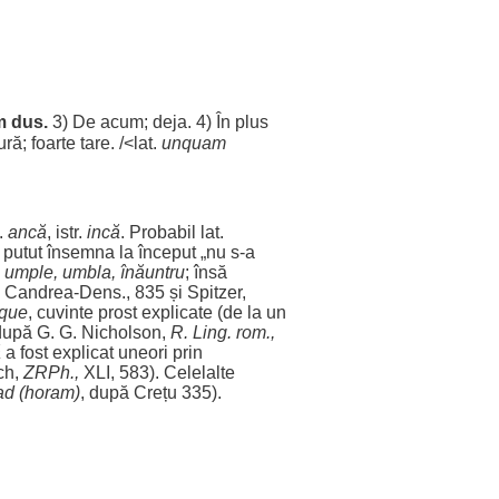
m
dus
.
3) De
acum
;
deja
. 4) În
plus
ură
;
foarte
tare
. /<lat.
unquam
.
ancă
, istr.
incă
.
Probabil
lat.
a
putut
însemna
la
început
„nu s-a
.
umple
,
umbla
,
înăuntru
; însă
e
Candrea
-
Dens
., 835 și Spitzer,
que
,
cuvinte
prost
explicate
(de la un
după G. G. Nicholson,
R.
Ling
.
rom
.,
ă
a
fost
explicat
uneori
prin
ch,
ZRPh.,
XLI, 583).
Celelalte
ad
(
horam
)
, după Crețu 335).