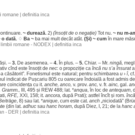
bii romane
|
definitia inca
continuare
.
~
durează
.
2)
(
însoțit
de o
negație
)
Tot nu.
~ nu m-
a
 o dată.
♢
Ba
~
ba
mai
mult
decât
atât
.
(Și) ~
cum
în
mare
măs
al limbii romane - NODEX
|
definitia inca
ăși
. –
3.
De
asemenea
. –
4.
În
plus
. –
5.
Chiar
. – Mr.
ningă
,
megl
ativ
cînd este
însoțit
de
nec
: o
propoziție
ca
încă nu s’a
însurat
-a
căsătorit
”.
Fonetismul
este
natural
;
pentru
schimbarea
u
›
î
, cf
nul
indicat
de Pușcariu 805 cu
oarecare
îndoială
a
fost
admis
d
are
coincidența
cu it.
anche, anco,
v. prov.
anc,
v. fr.
ainc,
gal
.
an
. Gramm.,
III, 495 și REW 488; lat. *
anqua
, în
loc
de
antequam
, 
ati,
RFE,
XXI, 158; it.
ancora
,
după
Prati
);
astfel
încît
și
rom
.
înc
Beiträge
, 8) sau lat. *
anique
,
cum
este cat.
anch
„
niciodată
” (Brü
ate
(din lat.
adhuc
sau
hanc
horam
, după
Diez
, I, 21; de la
hanc
man - DER
|
definitia inca