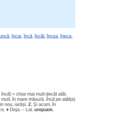
iuncă
,
încai
,
încă
,
încât
,
încoa
,
îneca
,
i încă
) =
chiar
mai
mult
decât
atât
.
mult
, în
mare
măsură
.
Încă pe
atât
(
a
)
Din
nou
,
iarăși
.
2.
Și
acum
, în
ns
.
♦
Deja
. – Lat.
unquam.