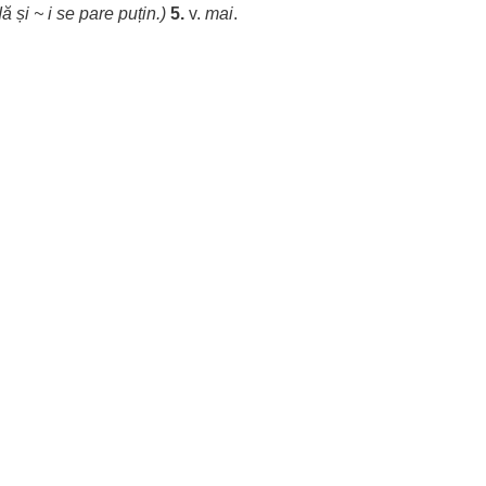
dă și ~ i se pare
puțin
.)
5.
v.
mai
.