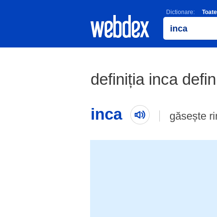
Dictionare:
Toate
definiția inca defin
inca
găsește r