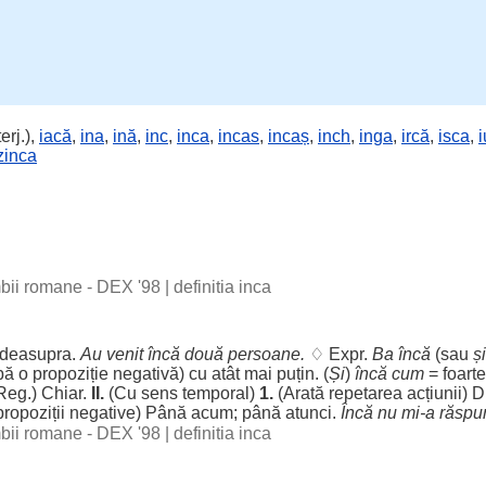
erj.),
iacă
,
ina
,
ină
,
inc
,
inca
,
incas
,
incaș
,
inch
,
inga
,
ircă
,
isca
,
zinca
imbii romane - DEX '98
|
definitia inca
deasupra
.
Au
venit
încă
două
persoane
.
♢ Expr.
Ba
încă
(sau
ș
pă o
propoziție
negativă
) cu
atât
mai
puțin
. (
Și
)
încă
cum
=
foarte
Reg
.)
Chiar
.
II.
(Cu
sens
temporal
)
1.
(
Arată
repetarea
acțiunii
) 
propoziții
negative
) Până
acum
; până
atunci
.
Încă nu mi-a
răspu
imbii romane - DEX '98
|
definitia inca