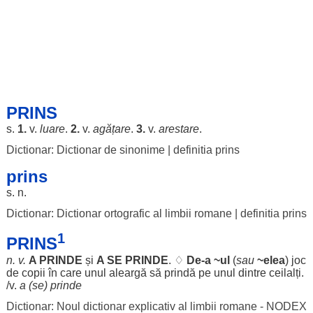
PRINS
s.
1.
v.
luare
.
2.
v.
agățare
.
3.
v.
arestare
.
Dictionar: Dictionar de sinonime
|
definitia prins
prins
s. n.
Dictionar: Dictionar ortografic al limbii romane
|
definitia prins
1
PRINS
n. v.
A
PRINDE
și
A SE
PRINDE
. ♢
De-a ~ul
(
sau
~elea
)
joc
de
copii
în care
unul
aleargă
să
prindă
pe
unul
dintre
ceilalți
.
/v.
a (se)
prinde
Dictionar: Noul dictionar explicativ al limbii romane - NODEX