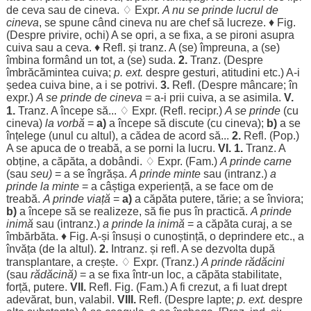
de ceva sau de cineva. ♢ Expr.
A nu se
prinde
lucrul
de
cineva
, se
spune
când
cineva nu are
chef
să
lucreze
. ♦ Fig.
(
Despre
privire
,
ochi
) A se
opri
, a se
fixa
, a se
pironi
asupra
cuiva sau a ceva. ♦ Refl. și tranz. A (se)
împreuna
, a (se)
îmbina
formând
un tot, a (se)
suda
.
2.
Tranz. (
Despre
îmbrăcămintea
cuiva;
p. ext.
despre
gesturi
,
atitudini
etc.) A-i
ședea
cuiva
bine
, a i se
potrivi
.
3.
Refl. (
Despre
mâncare
; în
expr.)
A se
prinde
de cineva
= a-i
prii
cuiva, a se
asimila
.
V.
1.
Tranz. A
începe
să... ♢ Expr. (Refl. recipr.)
A se
prinde
(cu
cineva)
la
vorbă
=
a)
a
începe
să
discute
(cu cineva);
b)
a se
înțelege
(
unul
cu
altul
), a
cădea
de
acord
să...
2.
Refl. (Pop.)
A se
apuca
de o
treabă
, a se
porni
la
lucru
.
VI
. 1.
Tranz. A
obține
, a
căpăta
, a
dobândi
. ♢ Expr. (Fam.)
A
prinde
carne
(sau
seu
)
= a se
îngrășa
.
A
prinde
minte
sau (intranz.)
a
prinde
la
minte
= a
câștiga
experiență
, a se
face
om
de
treabă
.
A
prinde
viață
=
a)
a
căpăta
putere
,
tărie
; a se
înviora
;
b)
a
începe
să se
realizeze
, să fie
pus
în
practică
.
A
prinde
inimă
sau (intranz.)
a
prinde
la
inimă
= a
căpăta
curaj
, a se
îmbărbăta
. ♦ Fig. A-și
însuși
o
cunoștință
, o
deprindere
etc., a
învăța
(de la
altul
).
2.
Intranz. și refl. A se
dezvolta
după
transplantare
, a
crește
. ♢ Expr. (Tranz.)
A
prinde
rădăcini
(sau
rădăcină
)
= a se
fixa
într-un
loc
, a
căpăta
stabilitate
,
forță
,
putere
.
VII
.
Refl. Fig. (Fam.) A fi
crezut
, a fi
luat
drept
adevărat
,
bun
,
valabil
.
VIII
.
Refl. (
Despre
lapte
;
p. ext.
despre