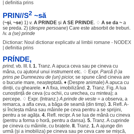
|
definitia prins
2
PRIN//S
~să
(
~și
,
~se
) 1)
v.
A
PRINDE
și
A SE
PRINDE
. ♢
A se da ~
a
se
preda
. 2) (
despre
persoane
) Care este
absorbit
de
treburi
.
/v.
a (se)
prinde
Dictionar: Noul dictionar explicativ al limbii romane - NODEX
|
definitia prins
PRÍNDE,
prind
,
vb. III.
I.
1.
Tranz. A
apuca
ceva sau pe cineva cu
mâna
, cu
ajutorul
unui
instrument
etc. ♢ Expr.
Parcă
(l-)a
prins pe
Dumnezeu
de (un)
picior
,
se
spune
când
cineva are
o
bucurie
mare
,
neașteptată
. ♦ (
Despre
animale
) A
apuca
cu
dinții
, cu
ghearele
. ♦ A
fixa
,
imobilizând
.
2.
Tranz. Fig. A
lua
cunoștință
de ceva (cu
ochii
, cu
urechea
, cu
mintea
); a
percepe
. ♢ Expr. (Intranz.)
A
prinde
de
veste
= a
observa
, a
remarca
, a
afla
ceva, a
băga
de
seamă
(din
timp
).
3.
Refl. A-
și
încleșta
mâna
sau
mâinile
pe ceva
pentru
a se
sprijini
,
pentru
a se
agăța
.
4.
Refl. recipr. A se
lua
de
mână
cu cineva
(
pentru
a
forma
o
horă
,
pentru
a
dansa
).
5.
Tranz. A
cuprinde
pe cineva cu
mâinile
, cu
brațele
.
II.
Tranz.
1.
A
ajunge
din
urmă
(și a
imobiliza
) pe cineva sau pe ceva care se
mișcă
,