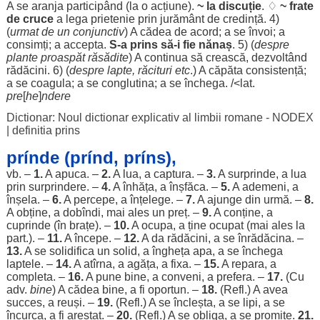
A se
aranja
participând
(la o
acțiune
).
~ la
discuție
. ♢
~
frate
de
cruce
a
lega
prietenie
prin
jurământ
de
credință
. 4)
(
urmat
de un
conjunctiv
) A
cădea
de
acord
; a se
învoi
; a
consimți
; a
accepta
.
S-a prins să-i fie
nănaș
. 5) (
despre
plante
proaspăt
răsădite
) A
continua
să
crească
,
dezvoltând
rădăcini
. 6) (
despre
lapte
,
răcituri
etc
.) A
căpăta
consistență
;
a se
coagula
; a se
conglutina
; a se
închega
. /<lat.
pre
[
he
]
ndere
Dictionar: Noul dictionar explicativ al limbii romane - NODEX
|
definitia prins
prínde (prínd, príns),
vb. –
1.
A
apuca
. –
2.
A
lua
, a
captura
. –
3.
A
surprinde
, a
lua
prin
surprindere
. –
4.
A
înhăța
, a
înșfăca
. –
5.
A
ademeni
, a
înșela
. –
6.
A
percepe
, a
înțelege
. –
7.
A
ajunge
din
urmă
. –
8.
A
obține
, a dobîndi, mai
ales
un
preț
. –
9.
A
conține
, a
cuprinde
(în
brațe
). –
10.
A
ocupa
, a ține
ocupat
(mai
ales
la
part
.). –
11.
A
începe
. –
12.
A da
rădăcini
, a se
înrădăcina
. –
13.
A se
solidifica
un
solid
, a
îngheța
apa
, a se
închega
laptele
. –
14.
A atîrna, a
agăța
, a
fixa
. –
15.
A
repara
, a
completa
. –
16.
A pune
bine
, a
conveni
, a
prefera
. –
17.
(Cu
adv.
bine
) A
cădea
bine
, a fi
oportun
. –
18.
(Refl.) A avea
succes
, a
reuși
. –
19.
(Refl.) A se
încleșta
, a se
lipi
, a se
încurca
, a fi
arestat
. –
20.
(Refl.) A se
obliga
, a se
promite
.
21.