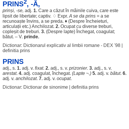
2
PRINS
, -Ă,
prinși
, -se,
adj.
1.
Care a
căzut
în
mâinile
cuiva, care este
lipsit
de
libertate
;
captiv
. ♢ Expr.
A se da prins
= a se
recunoaște
învins
, a se
preda
. ♦ (
Despre
încheieturi
,
articulații
etc.)
Anchilozat
.
2.
Ocupat
cu
diverse
treburi
,
copleșit
de
treburi
.
3.
(
Despre
lapte
)
Închegat
,
coagulat
;
bătut
. – V.
prinde
.
Dictionar: Dictionarul explicativ al limbii romane - DEX '98
|
definitia prins
PRINS
adj., s.
1.
adj. v.
fixat
.
2.
adj., s. v.
prizonier
.
3.
adj., s. v.
arestat
.
4.
adj.
coagulat
,
închegat
.
(
Lapte
~.)
5.
adj. v.
bătut
.
6.
adj. v.
anchilozat
.
7.
adj. v.
ocupat
.
Dictionar: Dictionar de sinonime
|
definitia prins