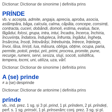
Dictionar: Dictionar de sinonime
|
definitia prins
PRÍNDE
vb. v.
accepta
,
admite
,
angaja
,
aprecia
,
aproba
,
asocia
,
astâmpăra
,
băga
,
calcula
,
calma
,
căpăta
,
concepe
,
consimți
,
contracta
,
cuceri
,
dobândi
,
domoli
,
estima
,
evalua
,
face
,
făgădui
,
folosi
,
grupa
,
intra
,
intui
,
încadra
,
încerca
,
închiria
,
încuviința
,
îndatora
,
îndupleca
,
înfrunta
,
îngădui
,
îngheța
,
însărcina
,
însoți
,
întovărăși
,
întrebuința
,
întrece
,
înțelege
,
învoi
,
lăsa
,
liniști
,
lua
,
măsura
,
obliga
,
obține
,
ocupa
,
paria
,
permite
,
potoli
,
prețui
,
prii
,
primi
,
procrea
,
promite
, pune,
recurge
,
rumeni
,
servi
,
sesiza
,
sluji
,
socoti
,
solidifica
,
tempera
,
tocmi
,
uni
,
utiliza
,
uza
,
vârî
.
Dictionar: Dictionar de sinonime
|
definitia prins
A (se) prinde
≠ a (se)
desprinde
Dictionar: Dictionar de antonime
|
definitia prins
prínde
vb., ind. prez. 1 sg. și 3 pl.
prind
, 1 pl.
príndem
, 2 pl.
príndeți
,
perf. s. 1 sg.
prinséi
, 1 pl.
prínserăm
;
conj. prez. 3 sg. și pl.