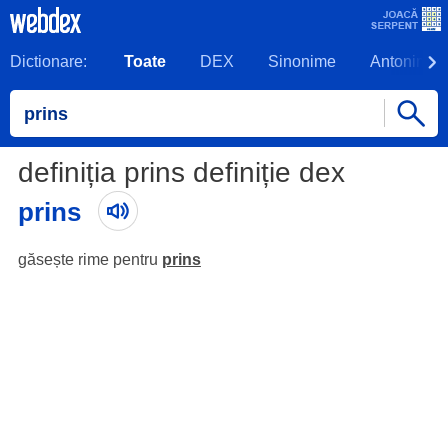
Dictionare:
Toate
DEX
Sinonime
Antonime
definiția prins definiție dex
prins
găsește rime pentru
prins