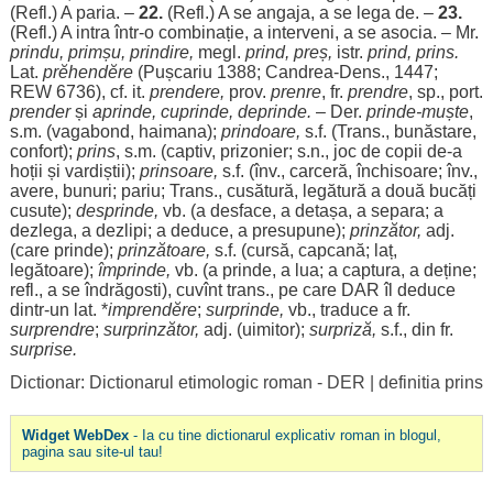
(Refl.) A
paria
. –
22.
(Refl.) A se
angaja
, a se
lega
de. –
23.
(Refl.) A
intra
într-o
combinație
, a
interveni
, a se
asocia
. – Mr.
prindu, primșu, prindire,
megl.
prind
,
preș
,
istr.
prind
, prins.
Lat.
prĕhendĕre
(Pușcariu 1388;
Candrea
-
Dens
., 1447;
REW 6736), cf. it.
prendere,
prov.
prenre
, fr.
prendre
, sp.,
port
.
prender
și
aprinde
,
cuprinde
,
deprinde
.
– Der.
prinde
-
muște
,
s.m. (
vagabond
,
haimana
);
prindoare
,
s.f. (Trans.,
bunăstare
,
confort
);
prins
, s.m. (
captiv
,
prizonier
; s.n.,
joc
de
copii
de-a
hoții
și
vardiștii
);
prinsoare
,
s.f. (înv.,
carceră
,
închisoare
; înv.,
avere
,
bunuri
;
pariu
; Trans.,
cusătură
,
legătură
a
două
bucăți
cusute
);
desprinde
,
vb. (a
desface
, a
detașa
, a
separa
; a
dezlega
, a
dezlipi
; a
deduce
, a
presupune
);
prinzător
,
adj.
(care
prinde
);
prinzătoare
,
s.f. (
cursă
,
capcană
; laț,
legătoare
);
împrinde
,
vb. (a
prinde
, a
lua
; a
captura
, a
deține
;
refl., a se
îndrăgosti
), cuvînt trans., pe care
DAR
îl
deduce
dintr-un lat. *
imprendĕre
;
surprinde
,
vb.,
traduce
a fr.
surprendre
;
surprinzător
,
adj. (
uimitor
);
surpriză
,
s.f., din fr.
surprise.
Dictionar: Dictionarul etimologic roman - DER
|
definitia prins
Widget WebDex
- Ia cu tine dictionarul explicativ roman in blogul,
pagina sau site-ul tau!