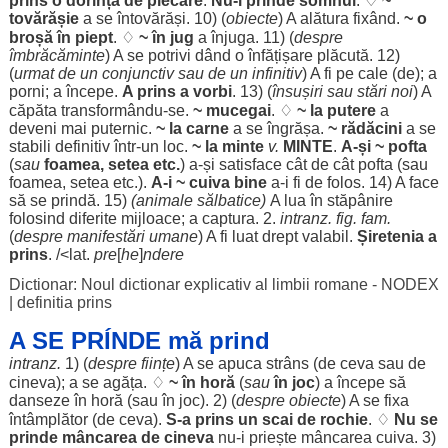
prins o
dorință
de
plecare
.
Nu-l
prinde
somnul
. ♢
~
tovărășie
a se
întovărăși
. 10) (
obiecte
) A
alătura
fixând
.
~ o
broșă
în
piept
. ♢
~ în
jug
a
înjuga
. 11) (
despre
îmbrăcăminte
) A se
potrivi
dând
o
înfățișare
plăcută
. 12)
(
urmat
de un
conjunctiv
sau de un
infinitiv
) A fi pe
cale
(de); a
porni
; a
începe
.
A prins a
vorbi
. 13) (
însușiri
sau
stări
noi
) A
căpăta
transformându-se.
~
mucegai
. ♢
~ la
putere
a
deveni
mai
puternic
.
~ la
carne
a se
îngrășa
.
~
rădăcini
a se
stabili
definitiv
într-un
loc
.
~ la
minte
v.
MINTE
.
A-și ~
pofta
(
sau
foamea
,
setea
etc.
) a-și
satisface
cât de cât
pofta
(sau
foamea
,
setea
etc.).
A-i ~ cuiva
bine
a-i fi de
folos
. 14) A
face
să se
prindă
. 15)
(
animale
sălbatice
)
A
lua
în
stăpânire
folosind
diferite
mijloace
; a
captura
. 2.
intranz. fig. fam.
(
despre
manifestări
umane
) A fi
luat
drept
valabil
.
Șiretenia
a
prins
. /<lat.
pre
[
he
]
ndere
Dictionar: Noul dictionar explicativ al limbii romane - NODEX
|
definitia prins
A SE PRÍNDE mă prind
intranz.
1) (
despre
ființe
) A se
apuca
strâns
(de ceva sau de
cineva); a se
agăța
. ♢
~ în
horă
(
sau
în
joc
) a
începe
să
danseze
în
horă
(sau în
joc
). 2) (
despre
obiecte
) A se
fixa
întâmplător
(de ceva).
S-a prins un
scai
de
rochie
. ♢
Nu se
prinde
mâncarea
de cineva
nu-i
priește
mâncarea
cuiva. 3)