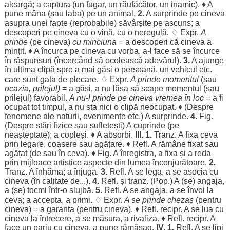
aleargă
; a
captura
(un
fugar
, un
răufăcător
, un
inamic
). ♦ A
pune
mâna
(sau
laba
) pe un
animal
.
2.
A
surprinde
pe cineva
asupra
unei
fapte
(
reprobabile
)
săvârșite
pe
ascuns
; a
descoperi
pe cineva cu o
vină
, cu o
neregulă
. ♢ Expr.
A
prinde
(pe cineva)
cu
minciuna
= a
descoperi
că cineva a
mințit
. ♦ A
încurca
pe cineva cu
vorba
, a-l
face
să se
încurce
în
răspunsuri
(
încercând
să
ocolească
adevărul
).
3.
A
ajunge
în
ultima
clipă
spre
a mai
găsi
o
persoană
, un
vehicul
etc.
care
sunt
gata
de
plecare
. ♢ Expr.
A
prinde
momentul
(sau
ocazia
,
prilejul
)
= a
găsi
, a nu
lăsa
să
scape
momentul
(sau
prilejul
)
favorabil
.
A nu-l
prinde
pe cineva
vremea
în
loc
= a fi
ocupat
tot
timpul
, a nu
sta
nici o
clipă
neocupat
. ♦ (
Despre
fenomene
ale
naturii
,
evenimente
etc.) A
surprinde
.
4.
Fig.
(
Despre
stări
fizice
sau
sufletești
) A
cuprinde
(pe
neașteptate
); a
copleși
. ♦ A
absorbi
.
III.
1.
Tranz. A
fixa
ceva
prin
legare
,
coasere
sau
agățare
. ♦ Refl. A
rămâne
fixat
sau
agățat
(de sau în ceva). ♦ Fig. A
înregistra
, a
fixa
și a
reda
prin
mijloace
artistice
aspecte
din
lumea
înconjurătoare
.
2.
Tranz. A
înhăma
; a
înjuga
.
3.
Refl. A se
lega
, a se
asocia
cu
cineva (în
calitate
de...).
4.
Refl. și tranz. (Pop.) A (se)
angaja
,
a (se)
tocmi
într-o
slujbă
.
5.
Refl. A se
angaja
, a se
învoi
la
ceva; a
accepta
, a
primi
. ♢ Expr.
A se
prinde
chezaș
(
pentru
cineva) = a
garanta
(
pentru
cineva). ♦ Refl. recipr. A se
lua
cu
cineva la
întrecere
, a se
măsura
, a
rivaliza
. ♦ Refl. recipr. A
face
un
pariu
cu cineva, a pune
rămășag
.
IV
. 1.
Refl. A se
lipi