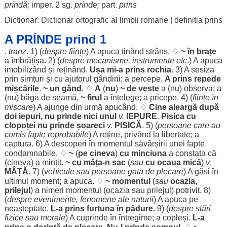
príndă
;
imper. 2 sg.
prínde
;
part
.
prins
Dictionar: Dictionar ortografic al limbii romane
|
definitia prins
A PRÍNDE prind 1
.
tranz.
1) (
despre
ființe
) A
apuca
ținând
strâns
. ♢
~ în
brațe
a
îmbrățișa
. 2) (
despre
mecanisme
,
instrumente
etc
.) A
apuca
imobilizând
și
reținând
.
Ușa
mi-a prins
rochia
. 3) A
sesiza
prin
simțuri
și cu
ajutorul
gândirii
; a
percepe
.
A prins
repede
mișcările
.
~ un
gând
. ♢
A
(
nu
)
~ de
veste
a (nu)
observa
; a
(nu)
băga
de
seamă
.
~
firul
a
înțelege
; a
pricepe
. 4) (
ființe
în
mișcare
) A
ajunge
din
urmă
apucând
. ♢
Cine
aleargă
după
doi
iepuri
, nu
prinde
nici
unul
v.
IEPURE
.
Pisica
cu
clopoței
nu
prinde
șoareci
v.
PISICĂ
. 5) (
persoane
care au
comis
fapte
reprobabile
) A
reține
,
privând
la
libertate
; a
captura
. 6) A
descoperi
în
momentul
săvârșirii
unei
fapte
condamnabile
. ♢
~
(
pe cineva
)
cu
minciuna
a
constata
că
(cineva) a
mințit
.
~ cu
mâța
-n
sac
(
sau
cu
ocaua
mică
)
v.
MÂȚĂ
. 7) (
vehicule
sau
persoane
gata
de
plecare
) A
găsi
în
ultimul
moment
; a
apuca
. ♢
~
momentul
(
sau
ocazia
,
prilejul
) a
nimeri
momentul
(
ocazia
sau
prilejul
)
potrivit
. 8)
(
despre
evenimente
,
fenomene
ale
naturii
) A
apuca
pe
neașteptate
.
L-a prins
furtuna
în
pădure
.
9) (
despre
stări
fizice
sau
morale
) A
cuprinde
în
întregime
; a
copleși
.
L-a