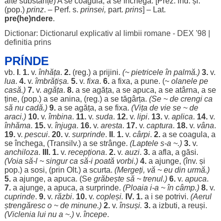
alte
substanțe
) A se
coagula
, a se
închega
. [Prez. ind. și:
(pop.)
prinz
. – Perf. s.
prinsei
,
part
.
prins
] – Lat.
pre(
he
)ndere
.
Dictionar: Dictionarul explicativ al limbii romane - DEX '98
|
definitia prins
PRÍNDE
vb.
I
.
1.
v.
înhăța
.
2.
(
reg
.) a
prijini
.
(~
pietricele
în
palmă
.)
3.
v.
lua
.
4.
v.
îmbrățișa
.
5.
v.
fixa
.
6.
a
fixa
, a pune. (~
olanele
pe
casă
.)
7.
v.
agăța
.
8.
a se
agăța
, a se
apuca
, a se
atârna
, a se
ține, (pop.) a se
anina
, (
reg
.) a se
tăgârța
.
(Se ~ de
crengi
ca
să nu
cadă
.)
9.
a se
agăța
, a se
fixa
.
(
Vița
de
vie
se ~ de
araci
.)
10.
v.
îmbina
.
11.
v.
suda
.
12.
v.
lipi
.
13.
v.
aplica
.
14.
v.
înhăma
.
15.
v.
înjuga
.
16.
v.
aresta
.
17.
v.
captura
.
18.
v.
vâna
.
19.
v.
pescui
.
20.
v.
surprinde
.
II
.
1.
v.
cârpi
.
2.
a se
coagula
, a
se
închega
, (Transilv.) a se
strânge
.
(
Laptele
s-a ~.)
3.
v.
anchiloza
.
III.
1.
v.
recepționa
.
2.
v.
auzi
.
3.
a
afla
, a
găsi
.
(
Voia
să-l ~
singur
ca să-i
poată
vorbi
.)
4.
a
ajunge
, (înv. și
pop.) a
sosi
, (prin Olt.) a
scurta
.
(
Mergeți
, vă ~ eu din
urmă
.)
5.
a
ajunge
, a
apuca
. (Se
grăbește
să ~
trenul
.)
6.
v.
apuca
.
7.
a
ajunge
, a
apuca
, a
surprinde
.
(
Ploaia
i-a ~ în
câmp
.)
8.
v.
cuprinde
.
9.
v.
răzbi
.
10.
v.
copleși
.
IV
.
1.
a i se
potrivi
.
(
Aerul
ștrengăresc
o ~ de
minune
.)
2.
v.
însuși
.
3.
a
izbuti
, a
reuși
.
(
Viclenia
lui nu a ~.)
v.
începe
.