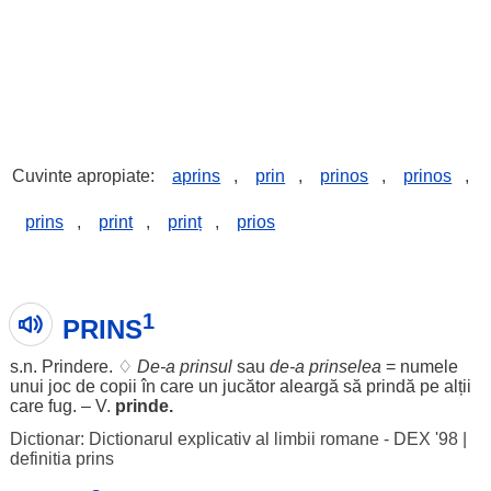
Cuvinte apropiate:
aprins
,
prin
,
prinos
,
prinos
,
prins
,
print
,
prinț
,
prios
1
PRINS
s.n.
Prindere
. ♢
De-a
prinsul
sau
de-a
prinselea
=
numele
unui
joc
de
copii
în care un
jucător
aleargă
să
prindă
pe
alții
care
fug
. – V.
prinde
.
Dictionar: Dictionarul explicativ al limbii romane - DEX '98
|
definitia prins