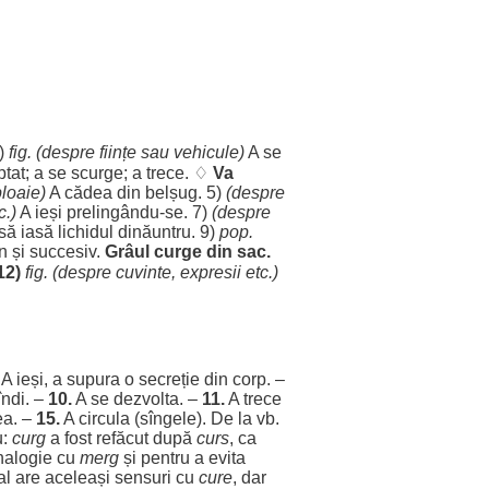
2)
fig. (
despre
ființe
sau
vehicule
)
A se
ptat
; a se
scurge
; a
trece
. ♢
Va
ploaie
)
A
cădea
din
belșug
. 5)
(
despre
c.)
A
ieși
prelingându-se. 7)
(
despre
să
iasă
lichidul
dinăuntru
. 9)
pop.
n
și
succesiv
.
Grâul
curge din
sac
.
 12)
fig. (
despre
cuvinte
,
expresii
etc.)
A
ieși
, a
supura
o
secreție
din
corp
. –
îndi. –
10.
A se
dezvolta
. –
11.
A
trece
ea
. –
15.
A
circula
(sîngele). De la vb.
u:
curg
a
fost
refăcut
după
curs
, ca
nalogie
cu
merg
și
pentru
a
evita
al
are
aceleași
sensuri
cu
cure
,
dar