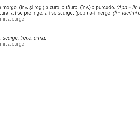
 a
merge
, (înv. și
reg
.) a
cure
, a
râura
, (înv.) a
purcede
.
(
Apa
~
lin
cura
, a i se
prelinge
, a i se
scurge
, (pop.) a-i
merge
.
(Îi ~
lacrimi
d
initia curge
a
,
scurge
,
trece
,
urma
.
initia curge