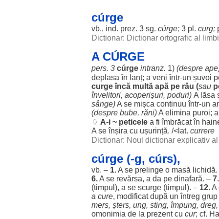
cúrge
vb., ind. prez. 3 sg.
cúrge;
3 pl.
curg
;
Dictionar: Dictionar ortografic al lim
A CÚRGE
pers
. 3
cúrge
intranz.
1)
(
despre
ape
deplasa
în
lanț
; a
veni
într-un
șuvoi
p
curge
încă
multă
apă
pe
râu
(
sau
p
învelitori
,
acoperișuri
,
poduri
)
A
lăsa
sânge
)
A se
mișca
continuu
într-un
a
(
despre
bube
,
răni
)
A
elimina
puroi
; 
♢
A-i ~
peticele
a fi
îmbrăcat
în
hain
A se
înșira
cu
ușurință
. /<lat.
currere
Dictionar: Noul dictionar explicativ 
cúrge (-g, cúrs),
vb. –
1.
A se
prelinge
o
masă
lichidă
.
6.
A se
revărsa
, a da pe
dinafară
. –
7.
(
timpul
), a se
scurge
(
timpul
). –
12.
A
a
cure
,
modificat
după un
întreg
grup
mers
,
șters
,
ung
,
sting
,
împung
,
dreg
,
omonimia
de la
prezent
cu
cur
; cf. 