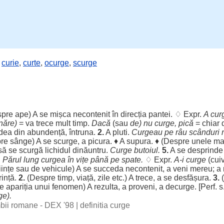
,
curie
,
curte
,
ocurge
,
scurge
pre
ape
) A se
mișca
necontenit
în
direcția
pantei
. ♢ Expr.
A cu
năre
)
= va
trece
mult
timp
.
Dacă
(sau
de) nu curge,
pică
=
chiar
dea
din
abundență
,
întruna
.
2.
A
pluti
.
Curgeau
pe
râu
scânduri
re
sânge
) A se
scurge
, a
picura
. ♦ A
supura
. ♦ (
Despre
unele
mat
să se
scurgă
lichidul
dinăuntru
.
Curge
butoiul
.
5.
A se
desprinde
.
Părul
lung
curgea
în
vițe
până pe
spate
.
♢ Expr.
A-i curge
(cui
iințe
sau de
vehicule
) A se
succeda
necontenit
, a
veni
mereu
; a
rință
.
2.
(
Despre
timp
,
viață
,
zile
etc.) A
trece
, a se
desfășura
.
3.
(
e
apariția
unui
fenomen
) A
rezulta
, a
proveni
, a
decurge
. [Perf. 
ge
).
imbii romane - DEX '98
|
definitia curge