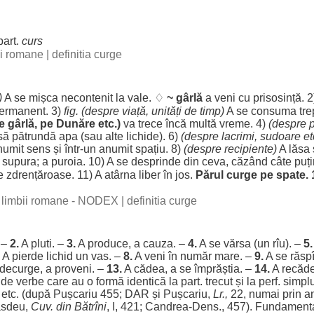
part
.
curs
bii romane
|
definitia curge
)
A se
mișca
necontenit
la
vale
. ♢
~
gârlă
a
veni
cu
prisosință
. 
ermanent
. 3)
fig. (
despre
viață
,
unități
de
timp
)
A se
consuma
tre
e
gârlă
, pe
Dunăre
etc.)
va
trece
încă
multă
vreme
. 4)
(
despre
să
pătrundă
apa
(sau alte
lichide
). 6)
(
despre
lacrimi
,
sudoare
et
numit
sens
și într-un
anumit
spațiu
. 8)
(
despre
recipiente
)
A
lăsa
a
supura
; a
puroia
. 10) A se
desprinde
din ceva,
căzând
câte
puți
e
zdrențăroase
. 11) A
atârna
liber
în
jos
.
Părul
curge pe
spate
.
al limbii romane - NODEX
|
definitia curge
 –
2.
A
pluti
. –
3.
A
produce
, a
cauza
. –
4.
A se
vărsa
(un rîu). –
5.
A
pierde
lichid
un
vas
. –
8.
A
veni
în
număr
mare
. –
9.
A se răsp
decurge
, a
proveni
. –
13.
A
cădea
, a se
împrăștia
. –
14.
A
recăd
de
verbe
care au o
formă
identică
la
part
.
trecut
și la perf. simpl
etc. (după Pușcariu 455;
DAR
și Pușcariu,
Lr.,
22,
numai
prin
a
Hasdeu,
Cuv. din Bătrîni
, I, 421;
Candrea
-
Dens
., 457).
Fundament