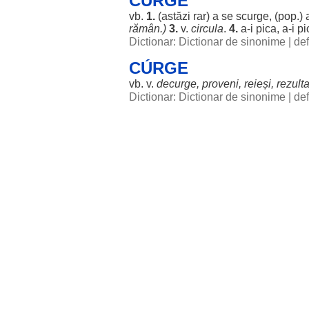
CÚRGE
vb.
1.
(
astăzi
rar
) a se
scurge
, (pop.)
rămân
.)
3.
v.
circula
.
4.
a-i
pica
, a-i
pi
Dictionar: Dictionar de sinonime
|
def
CÚRGE
vb. v.
decurge
,
proveni
,
reieși
,
rezult
Dictionar: Dictionar de sinonime
|
def