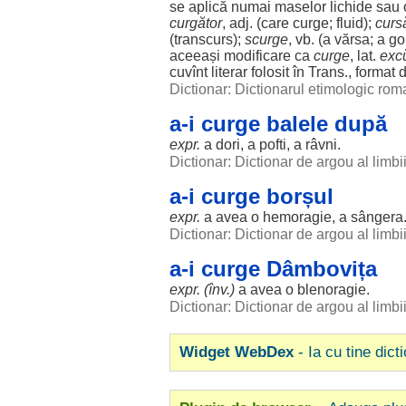
se
aplică
numai
maselor
lichide
sau
curgător
, adj. (care curge;
fluid
);
curs
(transcurs);
scurge
, vb. (a
vărsa
; a
go
aceeași
modificare
ca
curge
, lat.
exc
cuvînt
literar
folosit
în Trans.,
format
d
Dictionar: Dictionarul etimologic ro
a-i curge balele după
expr.
a
dori
, a
pofti
, a
râvni
.
Dictionar: Dictionar de argou al limb
a-i curge borșul
expr.
a avea o
hemoragie
, a
sângera
Dictionar: Dictionar de argou al limb
a-i curge Dâmbovița
expr. (înv.)
a avea o
blenoragie
.
Dictionar: Dictionar de argou al limb
Widget WebDex
- Ia cu tine dict