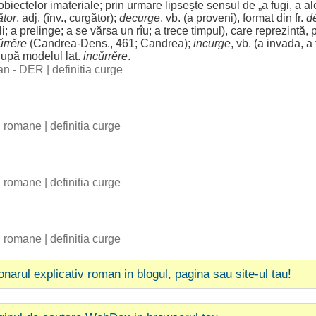
obiectelor
imateriale
; prin
urmare
lipsește
sensul
de „a
fugi
, a
al
ător
, adj. (înv.,
curgător
);
decurge
, vb. (a
proveni
),
format
din fr.
d
li
; a
prelinge
; a se
vărsa
un rîu; a
trece
timpul
), care
reprezintă
, 
ŭrrĕre
(
Candrea
-
Dens
., 461;
Candrea
);
incurge
, vb. (a
invada
, a
upă
modelul
lat.
incŭrrĕre
.
man - DER
|
definitia curge
ii romane
|
definitia curge
.
ii romane
|
definitia curge
ii romane
|
definitia curge
ionarul explicativ roman in blogul, pagina sau site-ul tau!