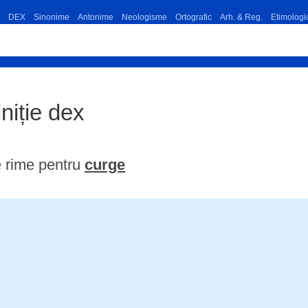
DEX
Sinonime
Antonime
Neologisme
Ortografic
Arh. & Reg.
Etimologi
iniție dex
 rime pentru
curge