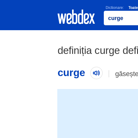
Dictionare:
Toate
definiția curge def
curge
găsește