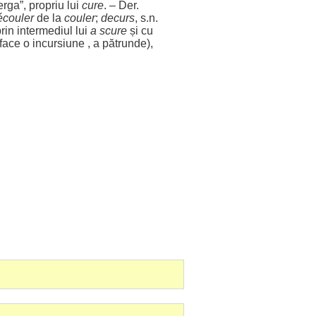
erga
”,
propriu
lui
cure
. – Der.
écouler
de la
couler
;
decurs
, s.n.
prin
intermediul
lui
a
scure
și cu
face
o
incursiune
, a
pătrunde
),