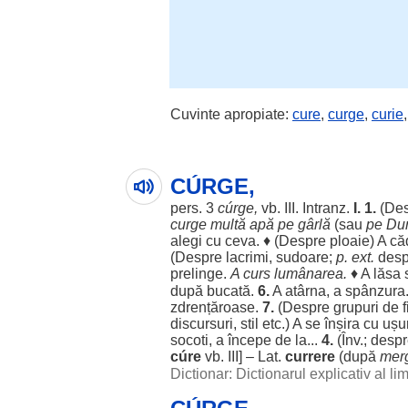
Cuvinte apropiate:
cure
,
curge
,
curie
CÚRGE,
pers
. 3
cúrge,
vb. III. Intranz.
I.
1.
(
Des
curge
multă
apă
pe
gârlă
(sau
pe
Du
alegi
cu ceva. ♦ (
Despre
ploaie
) A
că
(
Despre
lacrimi
,
sudoare
;
p. ext.
desp
prelinge
.
A
curs
lumânarea
.
♦ A
lăsa
după
bucată
.
6.
A
atârna
, a
spânzura
zdrențăroase
.
7.
(
Despre
grupuri
de
f
discursuri
,
stil
etc.) A se
înșira
cu
ușu
socoti
, a
începe
de la...
4.
(Înv.;
despr
cúre
vb. III] – Lat.
currere
(după
mer
Dictionar: Dictionarul explicativ al l