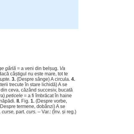
rge
gârlă
= a
veni
din
belșug
.
Va
dacă
câștigul
nu este
mare
, tot te
rupte
.
3.
(
Despre
sânge
) A
circula
.
4.
erii
trecute
în
stare
lichidă
) A se
din ceva,
căzând
succesiv
,
bucată
va)
peticele
= a fi
îmbrăcat
în
haine
năpădi
.
II.
Fig.
1.
(
Despre
vorbe
,
Despre
termene
,
dobânzi
) A se
s.
curse
,
part
.
curs
.
– Var.: (înv. și
reg
.)