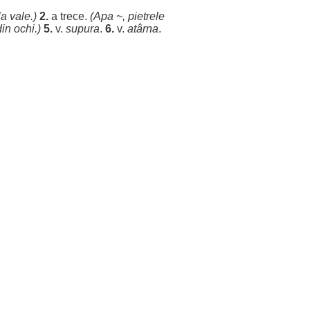
la
vale
.)
2.
a
trece
.
(
Apa
~,
pietrele
in
ochi
.)
5.
v.
supura
.
6.
v.
atârna
.