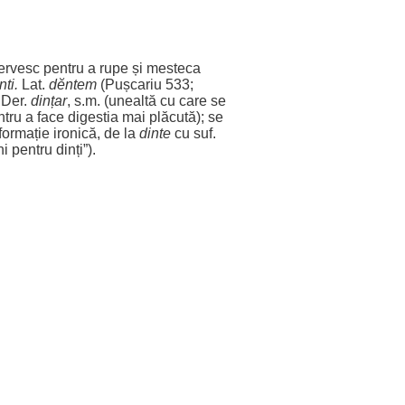
ervesc
pentru
a
rupe
și
mesteca
nti
.
Lat.
dĕntem
(Pușcariu 533;
– Der.
dințar
, s.m. (
unealtă
cu care se
ntru
a
face
digestia
mai
plăcută
); se
formație
ironică
, de la
dinte
cu suf.
ni
pentru
dinți
”).