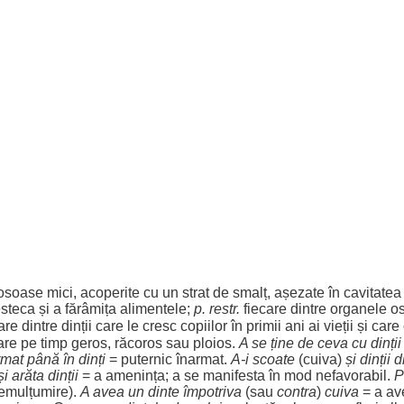
osoase
mici
,
acoperite
cu un
strat
de
smalț
,
așezate
în
cavitatea
steca
și a
fărâmița
alimentele
;
p. restr.
fiecare
dintre
organele
o
are
dintre
dinții care
le
cresc
copiilor
în
primii
ani
ai
vieții
și care
are
pe
timp
geros
,
răcoros
sau
ploios
.
A se ține de ceva cu dinții
rmat
până în
dinți
=
puternic
înarmat
.
A-i
scoate
(cuiva)
și dinții 
și
arăta
dinții
= a
amenința
; a se
manifesta
în
mod
nefavorabil
.
P
emulțumire
).
A avea un
dinte
împotriva
(sau
contra
)
cuiva
= a av