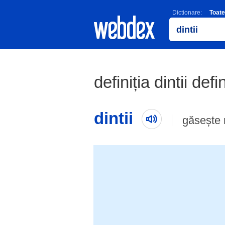
Dictionare:
Toate
definiția dintii defi
dintii
găsește 