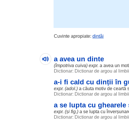
Cuvinte apropiate:
dintâi
a avea un dinte
(
împotriva
cuiva) expr.
a avea un
mot
Dictionar: Dictionar de argou al limb
a-i fi cald cu dinții în 
expr. (adol.)
a
căuta
motiv
de
ceartă
Dictionar: Dictionar de argou al limb
a se lupta cu ghearele ș
expr. (și fig.)
a se
lupta
cu
înverșunar
Dictionar: Dictionar de argou al limb