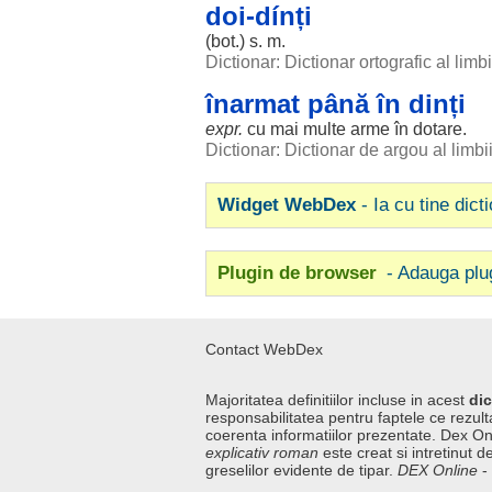
doi-dínți
(
bot
.) s. m.
Dictionar: Dictionar ortografic al lim
înarmat până în dinți
expr.
cu mai
multe
arme
în
dotare
.
Dictionar: Dictionar de argou al limb
Widget WebDex
- Ia cu tine dict
Plugin de browser
- Adauga plu
Contact WebDex
Majoritatea definitiilor incluse in acest
dic
responsabilitatea pentru faptele ce rezulta
coerenta informatiilor prezentate. Dex On
explicativ roman
este creat si intretinut de
greselilor evidente de tipar.
DEX Online
-