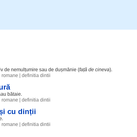
iv
de
nemulțumire
sau de
dușmănie
(
față
de cineva
).
ii romane
|
definitia dintii
gură
sau
bătaie
.
ii romane
|
definitia dintii
i cu dinții
e
.
ii romane
|
definitia dintii