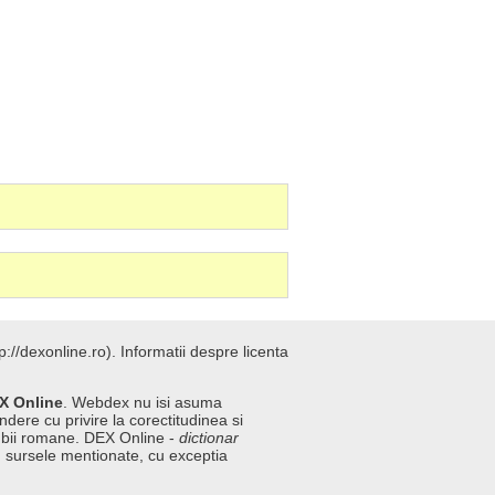
://dexonline.ro).
Informatii despre licenta
X Online
. Webdex nu isi asuma
ndere cu privire la corectitudinea si
imbii romane. DEX Online -
dictionar
n sursele mentionate, cu exceptia