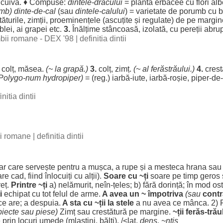
cuiva. ♦ Compuse:
dintele
-
dracului
=
plantă
erbacee
cu
flori
alb
umb
)
dinte
-de-
cal
(sau
dintele
-
calului
) =
varietate
de
porumb
cu
b
tăturile
,
zimții
,
proeminențele
(
ascuțite
și
regulate
) de pe
margin
blei
, ai
grapei
etc.
3.
Înălțime
stâncoasă
,
izolată
, cu
pereții
abrup
imbii romane - DEX '98
|
definitia dintii
colț
,
măsea
.
(~ la
grapă
.)
3.
colț
,
zimț
.
(~ al
ferăstrăului
.)
4.
crest
Polygo-num
hydropiper
)
= (
reg
.)
iarbă
-
iute
,
iarbă
-
roșie
,
piper
-de-
initia dintii
bii romane
|
definitia dintii
ar
care
servește
pentru
a
mușca
, a
rupe
și a
mesteca
hrana
sau
are
cad
,
fiind
înlocuiți
cu
alții
).
Soare
cu ~ți
soare
pe
timp
geros
reț
.
Printre ~ți
a)
nelămurit
, neîn-țeles; b)
fără
dorință
; în
mod
ost
i
echipat
cu tot
felul
de
arme
.
A avea un ~
împotriva
(sau
contr
ce are; a
despuia
.
A
sta
cu ~
ții
la
stele
a nu avea ce
mânca
. 2)
biecte
sau
piese
)
Zimț
sau
crestătură
pe
margine
.
~
ții
ferăs-trăul
e
prin
locuri
umede
(
mlaștini
,
bălți
). /<lat.
dens
, ~ntis