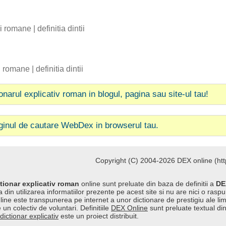
bii romane
|
definitia dintii
ii romane
|
definitia dintii
ionarul explicativ roman in blogul, pagina sau site-ul tau!
ginul de cautare WebDex in browserul tau.
Copyright (C) 2004-2026 DEX online (http
tionar explicativ roman
online sunt preluate din baza de definitii a
DE
 din utilizarea informatiilor prezente pe acest site si nu are nici o raspu
line este transpunerea pe internet a unor dictionare de prestigiu ale l
 un colectiv de voluntari. Definitiile
DEX Online
sunt preluate textual di
dictionar explicativ
este un proiect distribuit.