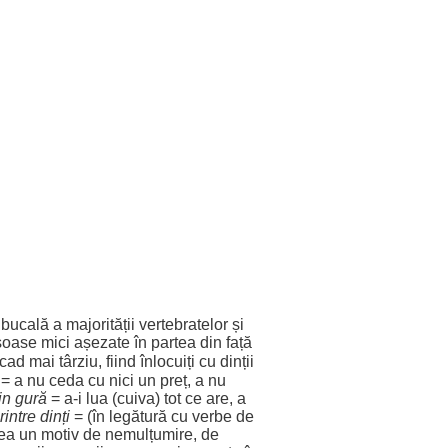
bucală
a
majorității
vertebratelor
și
soase
mici
așezate
în
partea
din
față
cad
mai
târziu
,
fiind
înlocuiți
cu dinții
= a nu
ceda
cu nici un
preț
, a nu
din
gură
= a-i
lua
(cuiva) tot ce are, a
rintre
dinți
= (în
legătură
cu
verbe
de
ea un
motiv
de
nemulțumire
, de