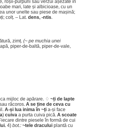
e
,
roșii
-
purpurii
sau
verzui
așezate
în
oabe
mari
,
late
și
albicioase
, cu un
ea
unor
unelte
sau
piese
de
mașină
;
ți
;
colț
. – Lat.
dens
, -ntis
.
ătură
,
zimț
.
(~ pe
muchia
unei
apă
,
piper
-de-
baltă
,
piper
-de-
vale
,
 ca
mijloc
de
apărare
. ♢
~ți de
lapte
sau
răcoros
.
A se ține de ceva cu
il
.
A-și
lua
inima
în ~ți
a-și
face
a
)
cuiva
a
purta
cuiva
pică
.
A
scoate
Fiecare
dintre
piesele
în
formă
de
cui
ui.
4)
bot
.:
~
tele
dracului
plantă
cu