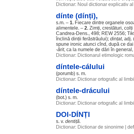
Dictionar: Noul dictionar explicativ 
dínte (dínți),
s.m. –
1.
Fiecare
dintre
organele
oso
alimentele
. –
2.
Zimți
,
crestături
,
colți
Candrea
-
Dens
., 498; REW 2556; Tiktin
înclină
dinții
ferăstrăului
);
dințat
, adj.
spune
ironic
atunci
cînd, după ce
dai
-
ărit
, ca la
numele
de
dări
în
general
,
Dictionar: Dictionarul etimologic ro
díntele-cálului
(
porumb
) s. m.
Dictionar: Dictionar ortografic al lim
díntele-drácului
(
bot
.) s. m.
Dictionar: Dictionar ortografic al lim
DOI-DÍNȚI
s. v.
dentiță
.
Dictionar: Dictionar de sinonime
|
def