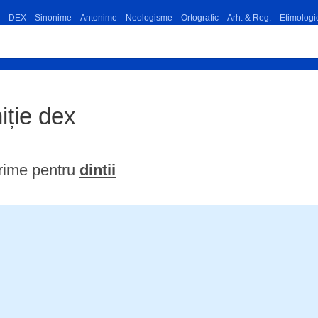
DEX
Sinonime
Antonime
Neologisme
Ortografic
Arh. & Reg.
Etimologi
niție dex
rime pentru
dintii