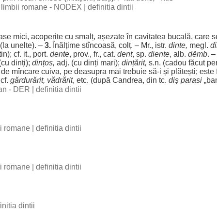
al limbii romane - NODEX
|
definitia dintii
ase
mici
,
acoperite
cu
smalț
,
așezate
în
cavitatea
bucală
, care
s
(la
unelte
). –
3.
Înălțime
stîncoasă,
colț
. – Mr., istr.
dinte
,
megl.
di
); cf. it.,
port
.
dente
, prov., fr., cat.
dent
, sp.
diente
,
alb
.
dëmb
. 
 (cu
dinți
);
dințos,
adj. (cu
dinți
mari
);
dințărit
,
s.n. (
cadou
făcut
pe
de mîncare cuiva, pe
deasupra
mai
trebuie
să-i și
plătești
; este
 cf.
gărdurărit,
vădrărit
, etc. (după
Candrea
, din tc.
diș
parasi
„
ba
man - DER
|
definitia dintii
bii romane
|
definitia dintii
bii romane
|
definitia dintii
initia dintii