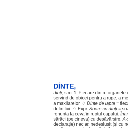
DÍNTE,
dinți
, s.m.
1.
Fiecare
dintre
organele
servind
de
obicei
pentru
a
rupe
, a
me
a
maxilarelor
. ♢
Dinte
de
lapte
=
fiec
definitivi
. ♢ Expr.
Soare
cu
dinți
=
so
renunța
la ceva în
ruptul
capului
.
Îna
sărăci
(pe cineva) cu
desăvârșire
.
A-
declarație
)
neclar
,
nedeslușit
(și cu
n