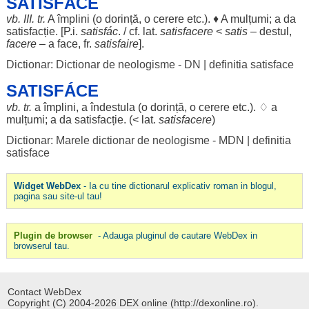
SATISFÁCE
vb. III. tr.
A
împlini
(o
dorință
, o
cerere
etc.). ♦ A
mulțumi
; a da
satisfacție
. [P.i.
satisfác
. / cf. lat.
satisfacere
<
satis
–
destul
,
facere
– a
face
, fr.
satisfaire
].
Dictionar: Dictionar de neologisme - DN
|
definitia satisface
SATISFÁCE
vb. tr.
a
împlini
, a
îndestula
(o
dorință
, o
cerere
etc.). ♢ a
mulțumi
; a da
satisfacție
. (< lat.
satisfacere
)
Dictionar: Marele dictionar de neologisme - MDN
|
definitia
satisface
Widget WebDex
- Ia cu tine dictionarul explicativ roman in blogul,
pagina sau site-ul tau!
Plugin de browser
- Adauga pluginul de cautare WebDex in
browserul tau.
Contact WebDex
Copyright (C) 2004-2026 DEX online (http://dexonline.ro).