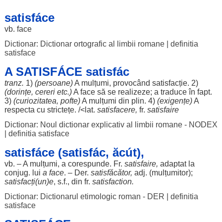
satisfáce
vb.
face
Dictionar: Dictionar ortografic al limbii romane
|
definitia
satisface
A SATISFÁCE satisfác
tranz.
1)
(
persoane
)
A
mulțumi
,
provocând
satisfacție
. 2)
(
dorințe
,
cereri
etc.)
A
face
să se
realizeze
; a
traduce
în
fapt
.
3)
(
curiozitatea
,
pofte
)
A
mulțumi
din
plin
. 4)
(
exigențe
)
A
respecta
cu
strictețe
. /<lat.
satisfacere
,
fr.
satisfaire
Dictionar: Noul dictionar explicativ al limbii romane - NODEX
|
definitia satisface
satisfáce (satisfác, ăcút),
vb. – A
mulțumi
, a
corespunde
. Fr.
satisfaire,
adaptat
la
conjug
. lui
a
face
. – Der.
satisfăcător
,
adj. (
mulțumitor
);
satisfacți(un)e
, s.f., din fr.
satisfaction.
Dictionar: Dictionarul etimologic roman - DER
|
definitia
satisface