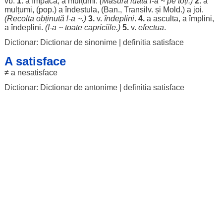
vb.
1.
a
împăca
, a
mulțumi
.
(
Măsura
luată
i-a ~ pe toți.)
2.
a
mulțumi
, (pop.) a
îndestula
, (
Ban
., Transilv. și Mold.) a
joi
.
(
Recolta
obținută
l-a ~.)
3.
v.
îndeplini
.
4.
a
asculta
, a
împlini
,
a
îndeplini
.
(I-a ~ toate
capriciile
.)
5.
v.
efectua
.
Dictionar: Dictionar de sinonime
|
definitia satisface
A satisface
≠ a
nesatisface
Dictionar: Dictionar de antonime
|
definitia satisface