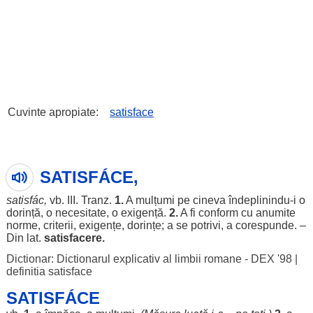
Cuvinte apropiate:
satisface
SATISFÁCE,
satisfác
,
vb. III. Tranz.
1.
A
mulțumi
pe cineva îndeplinindu-i o
dorință
, o
necesitate
, o
exigență
.
2.
A fi
conform
cu
anumite
norme
,
criterii
,
exigențe
,
dorințe
; a se
potrivi
, a
corespunde
. –
Din lat.
satisfacere
.
Dictionar: Dictionarul explicativ al limbii romane - DEX '98
|
definitia satisface
SATISFÁCE