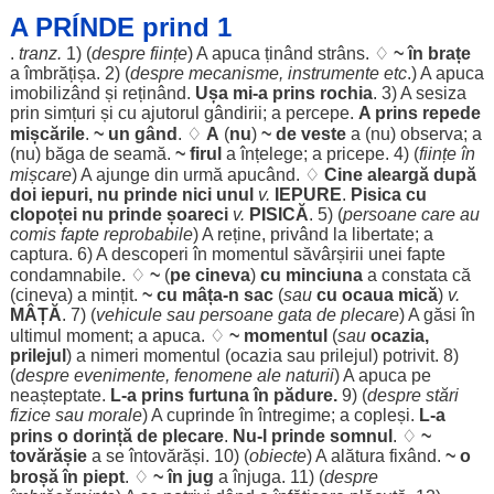
A PRÍNDE prind 1
.
tranz.
1) (
despre
ființe
) A
apuca
ținând
strâns
. ♢
~ în
brațe
a
îmbrățișa
. 2) (
despre
mecanisme
,
instrumente
etc
.) A
apuca
imobilizând
și
reținând
.
Ușa
mi-a
prins
rochia
. 3) A
sesiza
prin
simțuri
și cu
ajutorul
gândirii
; a
percepe
.
A
prins
repede
mișcările
.
~ un
gând
. ♢
A
(
nu
)
~ de
veste
a (nu)
observa
; a
(nu)
băga
de
seamă
.
~
firul
a
înțelege
; a
pricepe
. 4) (
ființe
în
mișcare
) A
ajunge
din
urmă
apucând
. ♢
Cine
aleargă
după
doi
iepuri
, nu prinde nici
unul
v.
IEPURE
.
Pisica
cu
clopoței
nu prinde
șoareci
v.
PISICĂ
. 5) (
persoane
care au
comis
fapte
reprobabile
) A
reține
,
privând
la
libertate
; a
captura
. 6) A
descoperi
în
momentul
săvârșirii
unei
fapte
condamnabile
. ♢
~
(
pe cineva
)
cu
minciuna
a
constata
că
(cineva) a
mințit
.
~ cu
mâța
-n
sac
(
sau
cu
ocaua
mică
)
v.
MÂȚĂ
. 7) (
vehicule
sau
persoane
gata
de
plecare
) A
găsi
în
ultimul
moment
; a
apuca
. ♢
~
momentul
(
sau
ocazia
,
prilejul
) a
nimeri
momentul
(
ocazia
sau
prilejul
)
potrivit
. 8)
(
despre
evenimente
,
fenomene
ale
naturii
) A
apuca
pe
neașteptate
.
L-a
prins
furtuna
în
pădure
.
9) (
despre
stări
fizice
sau
morale
) A
cuprinde
în
întregime
; a
copleși
.
L-a
prins
o
dorință
de
plecare
.
Nu-l prinde
somnul
. ♢
~
tovărășie
a se
întovărăși
. 10) (
obiecte
) A
alătura
fixând
.
~ o
broșă
în
piept
. ♢
~ în
jug
a
înjuga
. 11) (
despre