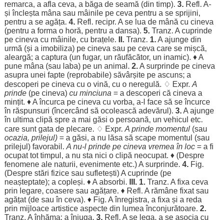
remarca
, a
afla
ceva, a
băga
de
seamă
(din
timp
).
3.
Refl. A-
și
încleșta
mâna
sau
mâinile
pe ceva
pentru
a se
sprijini
,
pentru
a se
agăța
.
4.
Refl. recipr. A se
lua
de
mână
cu cineva
(
pentru
a
forma
o
horă
,
pentru
a
dansa
).
5.
Tranz. A
cuprinde
pe cineva cu
mâinile
, cu
brațele
.
II.
Tranz.
1.
A
ajunge
din
urmă
(și a
imobiliza
) pe cineva sau pe ceva care se
mișcă
,
aleargă
; a
captura
(un
fugar
, un
răufăcător
, un
inamic
). ♦ A
pune
mâna
(sau
laba
) pe un
animal
.
2.
A
surprinde
pe cineva
asupra
unei
fapte
(
reprobabile
)
săvârșite
pe
ascuns
; a
descoperi
pe cineva cu o
vină
, cu o
neregulă
. ♢ Expr.
A
prinde
(pe cineva)
cu
minciuna
= a
descoperi
că cineva a
mințit
. ♦ A
încurca
pe cineva cu
vorba
, a-l
face
să se
încurce
în
răspunsuri
(
încercând
să
ocolească
adevărul
).
3.
A
ajunge
în
ultima
clipă
spre
a mai
găsi
o
persoană
, un
vehicul
etc.
care
sunt
gata
de
plecare
. ♢ Expr.
A prinde
momentul
(sau
ocazia
,
prilejul
)
= a
găsi
, a nu
lăsa
să
scape
momentul
(sau
prilejul
)
favorabil
.
A nu-l prinde pe cineva
vremea
în
loc
= a fi
ocupat
tot
timpul
, a nu
sta
nici o
clipă
neocupat
. ♦ (
Despre
fenomene
ale
naturii
,
evenimente
etc.) A
surprinde
.
4.
Fig.
(
Despre
stări
fizice
sau
sufletești
) A
cuprinde
(pe
neașteptate
); a
copleși
. ♦ A
absorbi
.
III.
1.
Tranz. A
fixa
ceva
prin
legare
,
coasere
sau
agățare
. ♦ Refl. A
rămâne
fixat
sau
agățat
(de sau în ceva). ♦ Fig. A
înregistra
, a
fixa
și a
reda
prin
mijloace
artistice
aspecte
din
lumea
înconjurătoare
.
2.
Tranz. A
înhăma
; a
înjuga
.
3.
Refl. A se
lega
, a se
asocia
cu