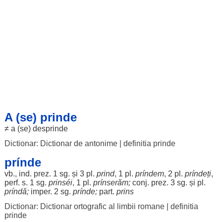
A (se) prinde
≠ a (se)
desprinde
Dictionar: Dictionar de antonime
|
definitia prinde
prínde
vb., ind. prez. 1 sg. și 3 pl.
prind
, 1 pl.
príndem
, 2 pl.
príndeți
,
perf. s. 1 sg.
prinséi
, 1 pl.
prínserăm
;
conj. prez. 3 sg. și pl.
príndă
;
imper. 2 sg.
prínde;
part
.
prins
Dictionar: Dictionar ortografic al limbii romane
|
definitia
prinde