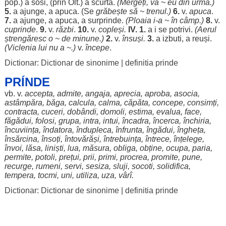
pop.) a
sosi
, (prin Olt.) a
scurta
.
(
Mergeți
, vă ~ eu din
urmă
.)
5.
a
ajunge
, a
apuca
. (Se
grăbește
să ~
trenul
.)
6.
v.
apuca
.
7.
a
ajunge
, a
apuca
, a
surprinde
.
(
Ploaia
i-a ~ în
câmp
.)
8.
v.
cuprinde
.
9.
v.
răzbi
.
10.
v.
copleși
.
IV
.
1.
a i se
potrivi
.
(
Aerul
ștrengăresc
o ~ de
minune
.)
2.
v.
însuși
.
3.
a
izbuti
, a
reuși
.
(
Viclenia
lui nu a ~.)
v.
începe
.
Dictionar: Dictionar de sinonime
|
definitia prinde
PRÍNDE
vb. v.
accepta
,
admite
,
angaja
,
aprecia
,
aproba
,
asocia
,
astâmpăra
,
băga
,
calcula
,
calma
,
căpăta
,
concepe
,
consimți
,
contracta
,
cuceri
,
dobândi
,
domoli
,
estima
,
evalua
,
face
,
făgădui
,
folosi
,
grupa
,
intra
,
intui
,
încadra
,
încerca
,
închiria
,
încuviința
,
îndatora
,
îndupleca
,
înfrunta
,
îngădui
,
îngheța
,
însărcina
,
însoți
,
întovărăși
,
întrebuința
,
întrece
,
înțelege
,
învoi
,
lăsa
,
liniști
,
lua
,
măsura
,
obliga
,
obține
,
ocupa
,
paria
,
permite
,
potoli
,
prețui
,
prii
,
primi
,
procrea
,
promite
, pune,
recurge
,
rumeni
,
servi
,
sesiza
,
sluji
,
socoti
,
solidifica
,
tempera
,
tocmi
,
uni
,
utiliza
,
uza
,
vârî
.
Dictionar: Dictionar de sinonime
|
definitia prinde