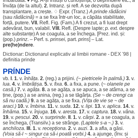
îmbărbăta
. ♦ Fig. A-și
însuși
o
cunoștință
, o
deprindere
etc., a
învăța
(de la
altul
).
2.
Intranz. și refl. A se
dezvolta
după
transplantare
, a
crește
. ♢ Expr. (Tranz.)
A prinde
rădăcini
(sau
rădăcină
)
= a se
fixa
într-un
loc
, a
căpăta
stabilitate
,
forță
,
putere
.
VII
.
Refl. Fig. (Fam.) A fi
crezut
, a fi
luat
drept
adevărat
,
bun
,
valabil
.
VIII
.
Refl. (
Despre
lapte
;
p. ext.
despre
alte
substanțe
) A se
coagula
, a se
închega
. [Prez. ind. și:
(pop.)
prinz
. – Perf. s.
prinsei
,
part
.
prins
] – Lat.
pre(
he
)ndere
.
Dictionar: Dictionarul explicativ al limbii romane - DEX '98
|
definitia prinde
PRÍNDE
vb.
I
.
1.
v.
înhăța
.
2.
(
reg
.) a
prijini
.
(~
pietricele
în
palmă
.)
3.
v.
lua
.
4.
v.
îmbrățișa
.
5.
v.
fixa
.
6.
a
fixa
, a pune. (~
olanele
pe
casă
.)
7.
v.
agăța
.
8.
a se
agăța
, a se
apuca
, a se
atârna
, a se
ține, (pop.) a se
anina
, (
reg
.) a se
tăgârța
.
(Se ~ de
crengi
ca
să nu
cadă
.)
9.
a se
agăța
, a se
fixa
.
(
Vița
de
vie
se ~ de
araci
.)
10.
v.
îmbina
.
11.
v.
suda
.
12.
v.
lipi
.
13.
v.
aplica
.
14.
v.
înhăma
.
15.
v.
înjuga
.
16.
v.
aresta
.
17.
v.
captura
.
18.
v.
vâna
.
19.
v.
pescui
.
20.
v.
surprinde
.
II
.
1.
v.
cârpi
.
2.
a se
coagula
, a
se
închega
, (Transilv.) a se
strânge
.
(
Laptele
s-a ~.)
3.
v.
anchiloza
.
III.
1.
v.
recepționa
.
2.
v.
auzi
.
3.
a
afla
, a
găsi
.
(
Voia
să-l ~
singur
ca să-i
poată
vorbi
.)
4.
a
ajunge
, (înv. și