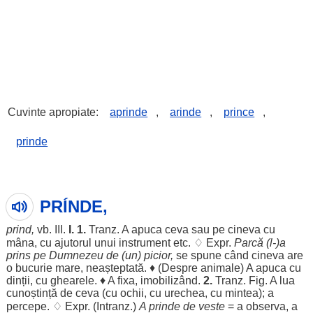
Cuvinte apropiate:
aprinde
,
arinde
,
prince
,
prinde
PRÍNDE,
prind
,
vb. III.
I.
1.
Tranz. A
apuca
ceva sau pe cineva cu
mâna
, cu
ajutorul
unui
instrument
etc. ♢ Expr.
Parcă
(l-)a
prins
pe
Dumnezeu
de (un)
picior
,
se
spune
când
cineva are
o
bucurie
mare
,
neașteptată
. ♦ (
Despre
animale
) A
apuca
cu
dinții
, cu
ghearele
. ♦ A
fixa
,
imobilizând
.
2.
Tranz. Fig. A
lua
cunoștință
de ceva (cu
ochii
, cu
urechea
, cu
mintea
); a
percepe
. ♢ Expr. (Intranz.)
A prinde de
veste
= a
observa
, a