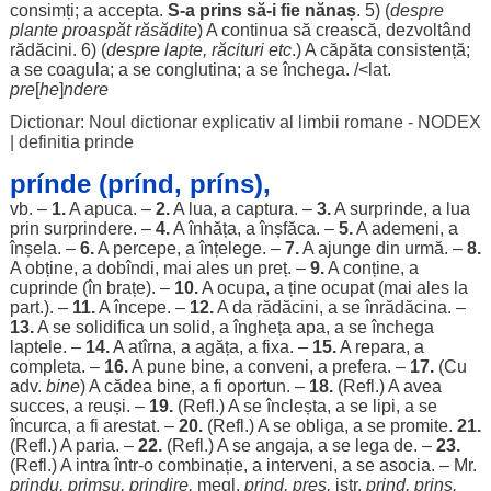
consimți
; a
accepta
.
S-a
prins
să-i fie
nănaș
. 5) (
despre
plante
proaspăt
răsădite
) A
continua
să
crească
,
dezvoltând
rădăcini
. 6) (
despre
lapte
,
răcituri
etc
.) A
căpăta
consistență
;
a se
coagula
; a se
conglutina
; a se
închega
. /<lat.
pre
[
he
]
ndere
Dictionar: Noul dictionar explicativ al limbii romane - NODEX
|
definitia prinde
prínde (prínd, príns),
vb. –
1.
A
apuca
. –
2.
A
lua
, a
captura
. –
3.
A
surprinde
, a
lua
prin
surprindere
. –
4.
A
înhăța
, a
înșfăca
. –
5.
A
ademeni
, a
înșela
. –
6.
A
percepe
, a
înțelege
. –
7.
A
ajunge
din
urmă
. –
8.
A
obține
, a dobîndi, mai
ales
un
preț
. –
9.
A
conține
, a
cuprinde
(în
brațe
). –
10.
A
ocupa
, a ține
ocupat
(mai
ales
la
part
.). –
11.
A
începe
. –
12.
A da
rădăcini
, a se
înrădăcina
. –
13.
A se
solidifica
un
solid
, a
îngheța
apa
, a se
închega
laptele
. –
14.
A atîrna, a
agăța
, a
fixa
. –
15.
A
repara
, a
completa
. –
16.
A pune
bine
, a
conveni
, a
prefera
. –
17.
(Cu
adv.
bine
) A
cădea
bine
, a fi
oportun
. –
18.
(Refl.) A avea
succes
, a
reuși
. –
19.
(Refl.) A se
încleșta
, a se
lipi
, a se
încurca
, a fi
arestat
. –
20.
(Refl.) A se
obliga
, a se
promite
.
21.
(Refl.) A
paria
. –
22.
(Refl.) A se
angaja
, a se
lega
de. –
23.
(Refl.) A
intra
într-o
combinație
, a
interveni
, a se
asocia
. – Mr.
prindu, primșu, prindire,
megl.
prind
,
preș
,
istr.
prind
,
prins
.