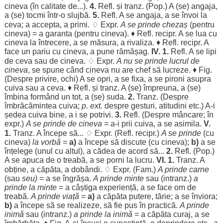
cineva (în
calitate
de...).
4.
Refl. și tranz. (Pop.) A (se)
angaja
,
a (se)
tocmi
într-o
slujbă
.
5.
Refl. A se
angaja
, a se
învoi
la
ceva; a
accepta
, a
primi
. ♢ Expr.
A se prinde
chezaș
(
pentru
cineva) = a
garanta
(
pentru
cineva). ♦ Refl. recipr. A se
lua
cu
cineva la
întrecere
, a se
măsura
, a
rivaliza
. ♦ Refl. recipr. A
face
un
pariu
cu cineva, a pune
rămășag
.
IV
. 1.
Refl. A se
lipi
de ceva sau de cineva. ♢ Expr.
A nu se prinde
lucrul
de
cineva
, se
spune
când
cineva nu are
chef
să
lucreze
. ♦ Fig.
(
Despre
privire
,
ochi
) A se
opri
, a se
fixa
, a se
pironi
asupra
cuiva sau a ceva. ♦ Refl. și tranz. A (se)
împreuna
, a (se)
îmbina
formând
un tot, a (se)
suda
.
2.
Tranz. (
Despre
îmbrăcămintea
cuiva;
p. ext.
despre
gesturi
,
atitudini
etc.) A-i
ședea
cuiva
bine
, a i se
potrivi
.
3.
Refl. (
Despre
mâncare
; în
expr.)
A se prinde de cineva
= a-i
prii
cuiva, a se
asimila
.
V.
1.
Tranz. A
începe
să... ♢ Expr. (Refl. recipr.)
A se prinde
(cu
cineva)
la
vorbă
=
a)
a
începe
să
discute
(cu cineva);
b)
a se
înțelege
(
unul
cu
altul
), a
cădea
de
acord
să...
2.
Refl. (Pop.)
A se
apuca
de o
treabă
, a se
porni
la
lucru
.
VI
. 1.
Tranz. A
obține
, a
căpăta
, a
dobândi
. ♢ Expr. (Fam.)
A prinde
carne
(sau
seu
)
= a se
îngrășa
.
A prinde
minte
sau (intranz.)
a
prinde la
minte
= a
câștiga
experiență
, a se
face
om
de
treabă
.
A prinde
viață
=
a)
a
căpăta
putere
,
tărie
; a se
înviora
;
b)
a
începe
să se
realizeze
, să fie
pus
în
practică
.
A prinde
inimă
sau (intranz.)
a prinde la
inimă
= a
căpăta
curaj
, a se