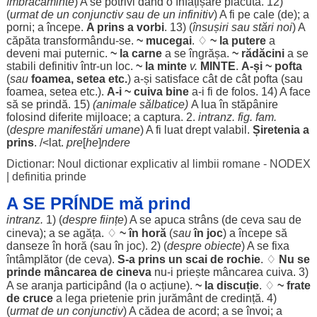
îmbrăcăminte
) A se
potrivi
dând
o
înfățișare
plăcută
. 12)
(
urmat
de un
conjunctiv
sau de un
infinitiv
) A fi pe
cale
(de); a
porni
; a
începe
.
A
prins
a
vorbi
. 13) (
însușiri
sau
stări
noi
) A
căpăta
transformându-se.
~
mucegai
. ♢
~ la
putere
a
deveni
mai
puternic
.
~ la
carne
a se
îngrășa
.
~
rădăcini
a se
stabili
definitiv
într-un
loc
.
~ la
minte
v.
MINTE
.
A-și ~
pofta
(
sau
foamea
,
setea
etc.
) a-și
satisface
cât de cât
pofta
(sau
foamea
,
setea
etc.).
A-i ~ cuiva
bine
a-i fi de
folos
. 14) A
face
să se
prindă
. 15)
(
animale
sălbatice
)
A
lua
în
stăpânire
folosind
diferite
mijloace
; a
captura
. 2.
intranz. fig. fam.
(
despre
manifestări
umane
) A fi
luat
drept
valabil
.
Șiretenia
a
prins
. /<lat.
pre
[
he
]
ndere
Dictionar: Noul dictionar explicativ al limbii romane - NODEX
|
definitia prinde
A SE PRÍNDE mă prind
intranz.
1) (
despre
ființe
) A se
apuca
strâns
(de ceva sau de
cineva); a se
agăța
. ♢
~ în
horă
(
sau
în
joc
) a
începe
să
danseze
în
horă
(sau în
joc
). 2) (
despre
obiecte
) A se
fixa
întâmplător
(de ceva).
S-a
prins
un
scai
de
rochie
. ♢
Nu se
prinde
mâncarea
de cineva
nu-i
priește
mâncarea
cuiva. 3)
A se
aranja
participând
(la o
acțiune
).
~ la
discuție
. ♢
~
frate
de
cruce
a
lega
prietenie
prin
jurământ
de
credință
. 4)
(
urmat
de un
conjunctiv
) A
cădea
de
acord
; a se
învoi
; a