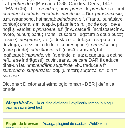
Lat.
prĕhendĕre
(Pușcariu 1388;
Candrea
-
Dens
., 1447;
REW 6736), cf. it.
prendere,
prov.
prenre
, fr.
prendre
, sp.,
port
.
prender
și
aprinde
,
cuprinde
,
deprinde
.
– Der.
prinde-
muște
,
s.m. (
vagabond
,
haimana
);
prindoare
,
s.f. (Trans.,
bunăstare
,
confort
);
prins
, s.m. (
captiv
,
prizonier
; s.n.,
joc
de
copii
de-a
hoții
și
vardiștii
);
prinsoare
,
s.f. (înv.,
carceră
,
închisoare
; înv.,
avere
,
bunuri
;
pariu
; Trans.,
cusătură
,
legătură
a
două
bucăți
cusute
);
desprinde
,
vb. (a
desface
, a
detașa
, a
separa
; a
dezlega
, a
dezlipi
; a
deduce
, a
presupune
);
prinzător
,
adj.
(care prinde);
prinzătoare
,
s.f. (
cursă
,
capcană
; laț,
legătoare
);
împrinde
,
vb. (a prinde, a
lua
; a
captura
, a
deține
;
refl., a se
îndrăgosti
), cuvînt trans., pe care
DAR
îl
deduce
dintr-un lat. *
imprendĕre
;
surprinde
,
vb.,
traduce
a fr.
surprendre
;
surprinzător
,
adj. (
uimitor
);
surpriză
,
s.f., din fr.
surprise.
Dictionar: Dictionarul etimologic roman - DER
|
definitia
prinde
Widget WebDex
- Ia cu tine dictionarul explicativ roman in blogul,
pagina sau site-ul tau!
Plugin de browser
- Adauga pluginul de cautare WebDex in
browserul tau.