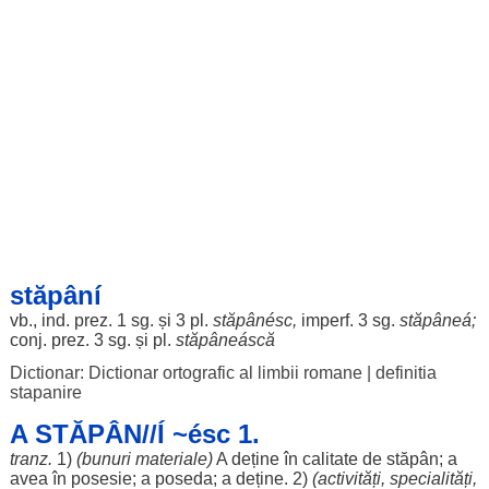
stăpâní
vb., ind. prez. 1 sg. și 3 pl.
stăpânésc
,
imperf. 3 sg.
stăpâneá
;
conj. prez. 3 sg. și pl.
stăpâneáscă
Dictionar: Dictionar ortografic al limbii romane
|
definitia
stapanire
A STĂPÂN//Í ~ésc 1.
tranz.
1)
(
bunuri
materiale
)
A
deține
în
calitate
de
stăpân
; a
avea în
posesie
; a
poseda
; a
deține
. 2)
(
activități
,
specialități
,