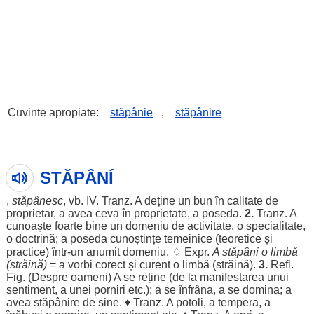
Cuvinte apropiate:
stăpânie
,
stăpânire
STĂPÂNÍ
,
stăpânesc
, vb.
IV
. Tranz. A
deține
un
bun
în
calitate
de
proprietar
, a avea ceva în
proprietate
, a
poseda
.
2.
Tranz. A
cunoaște
foarte
bine
un
domeniu
de
activitate
, o
specialitate
,
o
doctrină
; a
poseda
cunoștințe
temeinice
(
teoretice
și
practice
) într-un
anumit
domeniu
. ♢ Expr.
A
stăpâni
o
limbă
(
străină
)
= a
vorbi
corect
și
curent
o
limbă
(
străină
).
3.
Refl.
Fig. (
Despre
oameni
) A se
reține
(de la
manifestarea
unui
sentiment
, a unei
porniri
etc.); a se
înfrâna
, a se
domina
; a
avea stăpânire de
sine
. ♦ Tranz. A
potoli
, a
tempera
, a