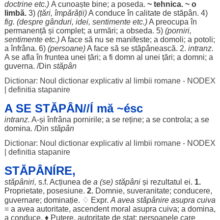
doctrine
etc.)
A
cunoaște
bine
; a
poseda
.
~
tehnica
. ~ o
limbă
.
3)
(
țări
,
împărății
)
A
conduce
în
calitate
de
stăpân
. 4)
fig. (
despre
gânduri
,
idei
,
sentimente
etc.)
A
preocupa
în
permanență
și
complet
; a
urmări
; a
obseda
. 5)
(
porniri
,
sentimente
etc.)
A
face
să nu se
manifeste
; a
domoli
; a
potoli
;
a
înfrâna
. 6)
(
persoane
)
A
face
să se
stăpânească
. 2.
intranz.
A se
afla
în
fruntea
unei
țări
; a fi
domn
al unei
țări
; a
domni
; a
guverna
. /Din
stăpân
Dictionar: Noul dictionar explicativ al limbii romane - NODEX
|
definitia stapanire
A SE STĂPÂN//Í mă ~ésc
intranz.
A-și
înfrâna
pornirile
; a se
reține
; a se
controla
; a se
domina
. /Din
stăpân
Dictionar: Noul dictionar explicativ al limbii romane - NODEX
|
definitia stapanire
STĂPÂNÍRE,
stăpâniri
,
s.f.
Acțiunea
de
a (se)
stăpâni
și
rezultatul
ei.
1.
Proprietate
,
posesiune
.
2.
Domnie
,
suveranitate
;
conducere
,
guvernare
;
dominație
. ♢ Expr.
A avea stăpânire
asupra
cuiva
= a avea
autoritate
,
ascendent
moral
asupra
cuiva; a
domina
,
a
conduce
. ♦
Putere
,
autoritate
de
stat
;
persoanele
care