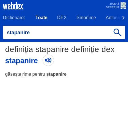
Dictionare:
Toate
DEX
Sinonime
Antonime
definiția stapanire definiție dex
stapanire
găsește rime pentru
stapanire