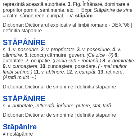
reprezintă
această
autoritate
.
3.
Fig.
Înfrânare
,
dominare
a
propriilor
porniri
,
sentimente
, etc. ♢ Expr.
Stăpânire de
sine
=
calm
,
sânge
rece
,
cumpăt
. – V.
stăpâni
.
Dictionar: Dictionarul explicativ al limbii romane - DEX '98
|
definitia stapanire
STĂPÂNÍRE
s.
1.
v.
posedare
.
2.
v.
proprietate
.
3.
v.
posesiune
.
4.
v.
cârmuire
.
5.
(concr.)
cârmuire
,
guvern
.
(Ce
zice
~?)
6.
autoritate
.
7.
ocupație
. (
Dacia sub ~
romană
.)
8.
v.
dominație
.
9.
v.
cunoaștere
.
10.
cunoaștere
,
posedare
.
(~ mai
multor
limbi
străine
.)
11.
v.
abținere
.
12.
v.
cumpăt
.
13.
reținere
.
(
Arată
multă
~.)
Dictionar: Dictionar de sinonime
|
definitia stapanire
STĂPÂNÍRE
s. v.
autoritate
,
influență
, înrîurire,
putere
,
stat
,
țară
.
Dictionar: Dictionar de sinonime
|
definitia stapanire
Stăpânire
≠
nestăpânire