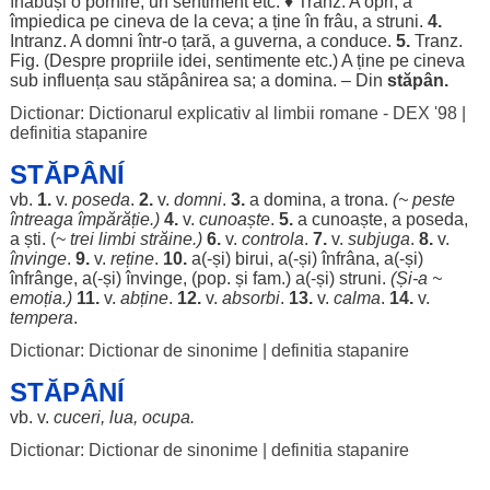
înăbuși
o
pornire
, un
sentiment
etc. ♦ Tranz. A
opri
, a
împiedica
pe cineva de la ceva; a ține în
frâu
, a
struni
.
4.
Intranz. A
domni
într-o
țară
, a
guverna
, a
conduce
.
5.
Tranz.
Fig. (
Despre
propriile
idei
,
sentimente
etc.) A ține pe cineva
sub
influența
sau
stăpânirea
sa; a
domina
. – Din
stăpân
.
Dictionar: Dictionarul explicativ al limbii romane - DEX '98
|
definitia stapanire
STĂPÂNÍ
vb.
1.
v.
poseda
.
2.
v.
domni
.
3.
a
domina
, a
trona
.
(~
peste
întreaga
împărăție
.)
4.
v.
cunoaște
.
5.
a
cunoaște
, a
poseda
,
a
ști
. (~
trei
limbi
străine
.)
6.
v.
controla
.
7.
v.
subjuga
.
8.
v.
învinge
.
9.
v.
reține
.
10.
a(-și)
birui
, a(-și)
înfrâna
, a(-și)
înfrânge
, a(-și)
învinge
, (pop. și fam.) a(-și)
struni
.
(Și-a ~
emoția
.)
11.
v.
abține
.
12.
v.
absorbi
.
13.
v.
calma
.
14.
v.
tempera
.
Dictionar: Dictionar de sinonime
|
definitia stapanire
STĂPÂNÍ
vb. v.
cuceri
,
lua
,
ocupa
.
Dictionar: Dictionar de sinonime
|
definitia stapanire