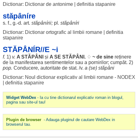
Dictionar: Dictionar de antonime
|
definitia stapanire
stăpâníre
s. f., g.-d.
art
.
stăpânírii
;
pl.
stăpâníri
Dictionar: Dictionar ortografic al limbii romane
|
definitia
stapanire
STĂPÂNÍR//E ~i
f.
1)
v.
A
STĂPÂNI
și
A SE
STĂPÂNI
.
♢
~ de
sine
reținere
de la
manifestarea
sentimentelor
sau a
pornirilor
;
cumpăt
. 2)
pop.
Conducere
,
autoritate
de
stat
. /v.
a (se)
stăpâni
Dictionar: Noul dictionar explicativ al limbii romane - NODEX
|
definitia stapanire
Widget WebDex
- Ia cu tine dictionarul explicativ roman in blogul,
pagina sau site-ul tau!
Plugin de browser
- Adauga pluginul de cautare WebDex in
browserul tau.