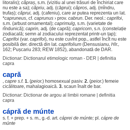
litoralis);
căpraș
, s.m. (
vizitiu
al unei
trăsuri
de
închiriat
care
nu este a sa);
căpriu
, adj. (
căprui
);
căpros
, adj. (mîndru,
trufaș
);
căprui
,
adj. (
cafeniu
), care
ar
putea
reprezenta
un lat.
*
capruneus
, cf.
caprunus
› prov.
cabrun
. Der. neol.:
caprifoi
,
s.m. (
arbust
ornamental
);
caprimulg
, s.m. (
varietate
de
rîndunică);
caprin
,
adj. (de capră);
capricorn
, s.n. (
constelație
zodiacală
;
semn
al
zodiacului
reprezentat
printr-un
țap
);
Caprifoi
(var.
caprifoi
), nu este cuvînt pop.,
astfel
încît
nu este
posibilă
der.
directă
din lat.
caprifolium
(Densusianu,
Hlr.,
162; Pușcariu 283; REW 1852),
abandonată
de
DAR
.
Dictionar: Dictionarul etimologic roman - DER
|
definitia
capra
capră
,
capre
s.f.
1.
(
peior.
)
homosexual
pasiv
.
2.
(
peior.
)
femeie
cicălitoare
,
mahalagioaică
.
3.
scaun
înalt
de
bar
.
Dictionar: Dictionar de argou al limbii romane
|
definitia
capra
cápră de múnte
s. f. + prep. + s. m., g.-d.
art
.
cáprei
de
múnte
;
pl.
cápre
de
múnte