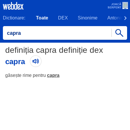
Dictionare:
Toate
DEX
Sinonime
Antonime
definiția capra definiție dex
capra
găsește rime pentru
capra