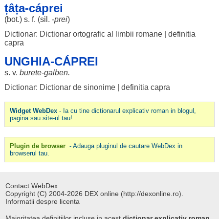
țâța-cáprei
(
bot
.) s. f. (
sil
. -
prei
)
Dictionar: Dictionar ortografic al limbii romane
|
definitia
capra
UNGHIA-CÁPREI
s. v.
burete
-
galben
.
Dictionar: Dictionar de sinonime
|
definitia capra
Widget WebDex
- Ia cu tine dictionarul explicativ roman in blogul,
pagina sau site-ul tau!
Plugin de browser
- Adauga pluginul de cautare WebDex in
browserul tau.
Contact WebDex
Copyright (C) 2004-2026 DEX online (http://dexonline.ro).
Informatii despre licenta
Majoritatea definitiilor incluse in acest
dictionar explicativ roman