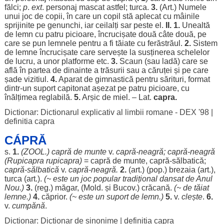
fălci
;
p
.
ext
.
personaj
mascat
astfel
;
turca
.
3.
(
Art
.)
Numele
unui
joc
de
copii
, în care un
copil
stă
aplecat
cu
mâinile
sprijinite
pe
genunchi
,
iar
ceilalți
sar
peste
el.
II. 1.
Unealtă
de
lemn
cu
patru
picioare
,
încrucișate
două
câte
două
, pe
care se
pun
lemnele
pentru
a fi
tăiate
cu
ferăstrăul
.
2.
Sistem
de
lemne
încrucișate
care
servește
la
susținerea
schelelor
de
lucru
, a unor
platforme
etc.
3.
Scaun
(sau
ladă
) care se
află
în
partea
de
dinainte
a
trăsurii
sau a
căruței
și pe care
șade
vizitiul
.
4.
Aparat
de
gimnastică
pentru
sărituri
,
format
dintr-un
suport
capitonat
așezat
pe
patru
picioare
, cu
înălțimea
reglabilă
.
5.
Arșic
de
miel
. – Lat.
capra.
Dictionar: Dictionarul explicativ al limbii romane - DEX '98
|
definitia capra
CÁPRĂ
s.
1.
(ZOOL.) capră de
munte
v.
capră-
neagră
; capră-
neagră
(
Rupicapra
rupicapra
)
= capră de
munte
, capră-
sălbatică
;
capră-
sălbatică
v.
capră-
neagră
.
2.
(
art
.) (pop.)
brezaia
(
art
.),
turca
(
art
.).
(~ este un
joc
popular
tradițional
dansat
de
Anul
Nou
.)
3.
(
reg
.)
măgar
, (Mold. și Bucov.)
crăcană
.
(~ de
tăiat
lemne
.)
4.
căprior
.
(~ este un
suport
de
lemn
.)
5.
v.
clește
.
6.
v.
cumpănă
.
Dictionar: Dictionar de sinonime
|
definitia capra