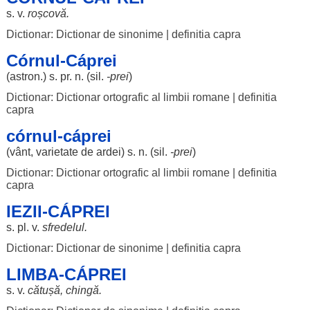
s. v.
roșcovă
.
Dictionar: Dictionar de sinonime
|
definitia capra
Córnul-Cáprei
(astron.) s. pr. n. (
sil
.
-prei
)
Dictionar: Dictionar ortografic al limbii romane
|
definitia
capra
córnul-cáprei
(
vânt
,
varietate
de
ardei
) s. n. (
sil
.
-prei
)
Dictionar: Dictionar ortografic al limbii romane
|
definitia
capra
IEZII-CÁPREI
s. pl. v.
sfredelul
.
Dictionar: Dictionar de sinonime
|
definitia capra
LIMBA-CÁPREI
s. v.
cătușă
,
chingă
.