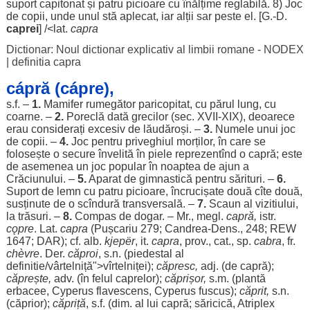
suport
capitonat
și
patru
picioare
cu
înălțime
reglabilă
. 8)
Joc
de
copii
, unde
unul
stă
aplecat
,
iar
alții
sar
peste
el. [G.-D.
caprei
] /<lat.
capra
Dictionar: Noul dictionar explicativ al limbii romane - NODEX
|
definitia capra
cápră (cápre),
s.f. –
1.
Mamifer
rumegător
paricopitat
, cu
părul
lung
, cu
coarne
. –
2.
Poreclă
dată
grecilor
(
sec
. XVII-XIX),
deoarece
erau
considerați
excesiv
de
lăudăroși
. –
3.
Numele
unui
joc
de
copii
. –
4.
Joc
pentru
priveghiul
morților
, în care se
folosește
o
secure
învelită
în
piele
reprezentînd o capră; este
de
asemenea
un
joc
popular
în
noaptea
de
ajun
a
Crăciunului
. –
5.
Aparat
de
gimnastică
pentru
sărituri
. –
6.
Suport
de
lemn
cu
patru
picioare
,
încrucișate
două
cîte
două
,
susținute
de o scîndură
transversală
. –
7.
Scaun
al
vizitiului
,
la
trăsuri
. –
8.
Compas
de
dogar
. – Mr., megl.
capră,
istr.
cǫpre
. Lat.
capra
(Pușcariu 279;
Candrea
-
Dens
., 248; REW
1647;
DAR
); cf.
alb
.
kjepër
, it.
capra
, prov., cat., sp.
cabra
, fr.
chèvre
. Der.
căproi
, s.n. (
piedestal
al
definitie
/vârtelniță">vîrtelniței);
căpresc
,
adj. (de capră);
căprește
,
adv. (în
felul
caprelor
);
căprișor
,
s.m. (
plantă
erbacee
, Cyperus flavescens, Cyperus fuscus);
căprit
,
s.n.
(
căprior
);
căpriță
, s.f. (dim. al lui capră;
săricică
,
Atriplex