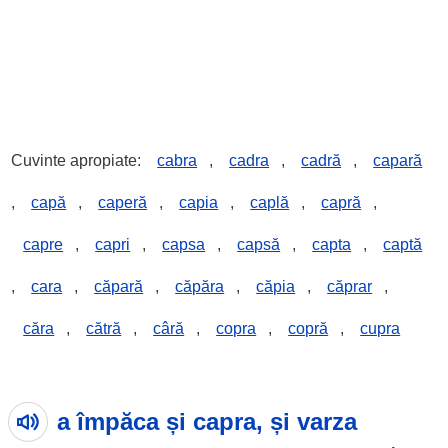
Cuvinte apropiate:
cabra
,
cadra
,
cadră
,
capară
,
capă
,
caperă
,
capia
,
caplă
,
capră
,
capre
,
capri
,
capsa
,
capsă
,
capta
,
captă
,
cara
,
căpară
,
căpăra
,
căpia
,
căprar
,
căra
,
cătră
,
câră
,
copra
,
copră
,
cupra
a împăca și capra, și varza