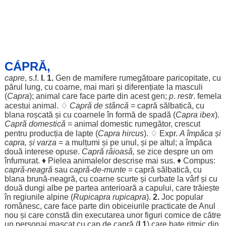
CÁPRĂ,
capre
, s.f.
I. 1.
Gen
de
mamifere
rumegătoare
paricopitate
, cu
părul
lung
, cu
coarne
, mai
mari
și
diferențiate
la
masculi
(
Capra
);
animal
care
face
parte
din acest
gen
;
p
.
restr
.
femela
acestui
animal
. ♢
Capră de
stâncă
= capră
sălbatică
, cu
blana
roșcată
și cu
coarnele
în
formă
de
spadă
(
Capra
ibex
).
Capră
domestică
=
animal
domestic
rumegător
,
crescut
pentru
producția
de
lapte
(
Capra hircus
). ♢ Expr.
A
împăca
și
capra, și
varza
= a
mulțumi
și pe
unul
, și pe
altul
; a
împăca
două
interese
opuse
.
Capră
râioasă
,
se
zice
despre
un
om
înfumurat
. ♦
Pielea
animalelor
descrise
mai
sus
. ♦ Compus:
capră-
neagră
sau
capră-de-
munte
= capră
sălbatică
, cu
blana
brună
-
neagră
, cu
coarne
scurte
și
curbate
la
vârf
și cu
două
dungi
albe
pe
partea
anterioară
a
capului
, care
trăiește
în
regiunile
alpine
(
Rupicapra
rupicapra
).
2.
Joc
popular
românesc
, care
face
parte
din
obiceiurile
practicate
de
Anul
nou
și care
constă
din
executarea
unor
figuri
comice
de
către
un
personaj
mascat
cu
cap
de capră (
I 1
) care
bate
ritmic
din