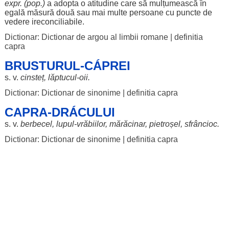
expr. (pop.)
a
adopta
o
atitudine
care să
mulțumească
în
egală
măsură
două
sau mai
multe
persoane
cu
puncte
de
vedere
ireconciliabile
.
Dictionar: Dictionar de argou al limbii romane
|
definitia
capra
BRUSTURUL-CÁPREI
s. v.
cinsteț
, lăptucul-
oii
.
Dictionar: Dictionar de sinonime
|
definitia capra
CAPRA-DRÁCULUI
s. v.
berbecel
,
lupul
-
vrăbiilor
,
mărăcinar
,
pietroșel
,
sfrâncioc
.
Dictionar: Dictionar de sinonime
|
definitia capra