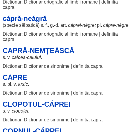
Dictionar: Dictionar ortografic al limbii romane
|
definitia
capra
cápră-neágră
(
specie
sălbatică
) s. f., g.-d.
art
.
cáprei
-
négre
;
pl.
cápre
-
négre
Dictionar: Dictionar ortografic al limbii romane
|
definitia
capra
CAPRĂ-NEMȚEÁSCĂ
s. v.
calcea
-
calului
.
Dictionar: Dictionar de sinonime
|
definitia capra
CÁPRE
s. pl. v.
arșic
.
Dictionar: Dictionar de sinonime
|
definitia capra
CLOPOTUL-CÁPREI
s. v.
clopoței
.
Dictionar: Dictionar de sinonime
|
definitia capra
CORNUL-CÁPREI