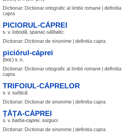
Dictionar: Dictionar ortografic al limbii romane
|
definitia
capra
PICIORUL-CÁPREI
s. v.
lobodă
,
spanac
-
sălbatic
.
Dictionar: Dictionar de sinonime
|
definitia capra
piciórul-cáprei
(
bot
.) s. n.
Dictionar: Dictionar ortografic al limbii romane
|
definitia
capra
TRIFOIUL-CÁPRELOR
s. v.
sulițică
.
Dictionar: Dictionar de sinonime
|
definitia capra
ȚÂȚA-CÁPREI
s. v.
barba
-
caprei
,
surguci
.
Dictionar: Dictionar de sinonime
|
definitia capra