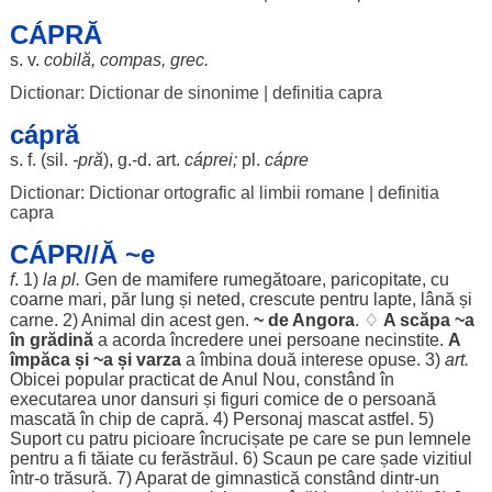
CÁPRĂ
s. v.
cobilă
,
compas
,
grec
.
Dictionar: Dictionar de sinonime
|
definitia capra
cápră
s. f. (
sil
.
-pră
), g.-d.
art
.
cáprei
;
pl.
cápre
Dictionar: Dictionar ortografic al limbii romane
|
definitia
capra
CÁPR//Ă ~e
f
. 1)
la pl.
Gen
de
mamifere
rumegătoare
,
paricopitate
, cu
coarne
mari
,
păr
lung
și
neted
,
crescute
pentru
lapte
,
lână
și
carne
. 2)
Animal
din acest
gen
.
~ de
Angora
. ♢
A
scăpa
~a
în
grădină
a
acorda
încredere
unei
persoane
necinstite
.
A
împăca
și ~a și
varza
a
îmbina
două
interese
opuse
. 3)
art
.
Obicei
popular
practicat
de
Anul
Nou
,
constând
în
executarea
unor
dansuri
și
figuri
comice
de o
persoană
mascată
în
chip
de capră. 4)
Personaj
mascat
astfel
. 5)
Suport
cu
patru
picioare
încrucișate
pe care se
pun
lemnele
pentru
a fi
tăiate
cu
ferăstrăul
. 6)
Scaun
pe care
șade
vizitiul
într-o
trăsură
. 7)
Aparat
de
gimnastică
constând
dintr-un