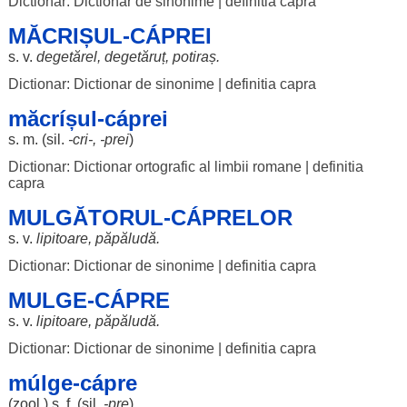
Dictionar: Dictionar de sinonime
|
definitia capra
MĂCRIȘUL-CÁPREI
s. v.
degetărel
,
degetăruț
,
potiraș
.
Dictionar: Dictionar de sinonime
|
definitia capra
măcríșul-cáprei
s. m. (
sil
.
-
cri
-, -prei
)
Dictionar: Dictionar ortografic al limbii romane
|
definitia
capra
MULGĂTORUL-CÁPRELOR
s. v.
lipitoare
,
păpăludă
.
Dictionar: Dictionar de sinonime
|
definitia capra
MULGE-CÁPRE
s. v.
lipitoare
,
păpăludă
.
Dictionar: Dictionar de sinonime
|
definitia capra
múlge-cápre
(zool.) s. f. (
sil
.
-pre
)