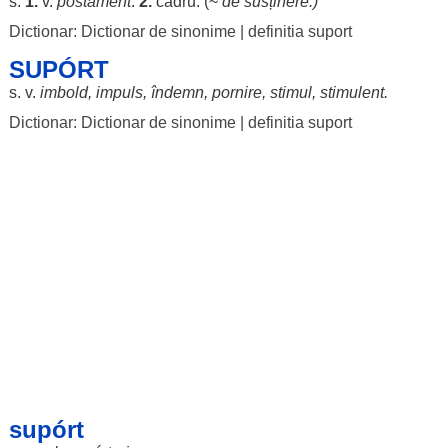
s.
1.
v.
postament
.
2.
cadru
. (~
de
susținere
.)
Dictionar: Dictionar de sinonime
|
definitia suport
SUPÓRT
s. v.
imbold
,
impuls
,
îndemn
,
pornire
,
stimul
,
stimulent
.
Dictionar: Dictionar de sinonime
|
definitia suport
supórt