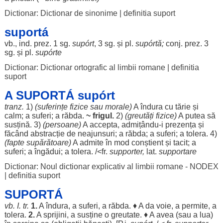
Dictionar: Dictionar de sinonime
|
definitia suport
suportá
vb., ind. prez. 1 sg.
supórt
, 3 sg. și pl.
supórtă
;
conj. prez. 3
sg. și pl.
supórte
Dictionar: Dictionar ortografic al limbii romane
|
definitia
suport
A SUPORTÁ supórt
tranz.
1)
(
suferințe
fizice
sau
morale
)
A
îndura
cu
tărie
și
calm
; a
suferi
; a
răbda
.
~
frigul
.
2)
(
greutăți
fizice
)
A
putea
să
susțină
. 3)
(
persoane
)
A
accepta
, admițându-i
prezența
și
făcând
abstracție
de
neajunsuri
; a
răbda
; a
suferi
; a
tolera
. 4)
(
fapte
supărătoare
)
A
admite
în
mod
conștient
și
tacit
; a
suferi
; a
îngădui
; a
tolera
. /<fr.
supporter,
lat.
supportare
Dictionar: Noul dictionar explicativ al limbii romane - NODEX
|
definitia suport
SUPORTÁ
vb. I. tr.
1.
A
îndura
, a
suferi
, a
răbda
. ♦ A da
voie
, a
permite
, a
tolera
.
2.
A
sprijini
, a
susține
o
greutate
. ♦ A avea (sau a
lua
)