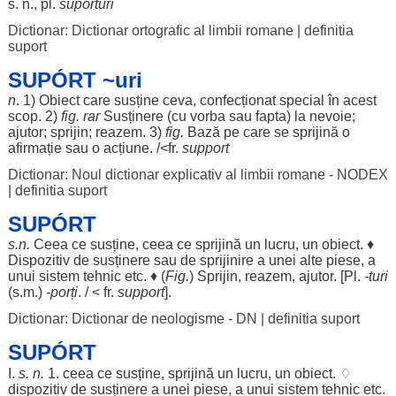
s. n., pl.
supórturi
Dictionar: Dictionar ortografic al limbii romane
|
definitia
suport
SUPÓRT ~uri
n
. 1)
Obiect
care
susține
ceva,
confecționat
special
în acest
scop
. 2)
fig.
rar
Susținere
(cu
vorba
sau
fapta
) la
nevoie
;
ajutor
;
sprijin
;
reazem
. 3)
fig.
Bază
pe care se
sprijină
o
afirmație
sau o
acțiune
. /<fr.
support
Dictionar: Noul dictionar explicativ al limbii romane - NODEX
|
definitia suport
SUPÓRT
s.n.
Ceea ce
susține
, ceea ce
sprijină
un
lucru
, un
obiect
. ♦
Dispozitiv
de
susținere
sau de
sprijinire
a unei alte
piese
, a
unui
sistem
tehnic
etc. ♦ (
Fig.
)
Sprijin
,
reazem
,
ajutor
. [Pl.
-turi
(s.m.)
-
porți
. / < fr.
support
].
Dictionar: Dictionar de neologisme - DN
|
definitia suport
SUPÓRT
I.
s. n.
1. ceea ce
susține
,
sprijină
un
lucru
, un
obiect
. ♢
dispozitiv
de
susținere
a unei
piese
, a unui
sistem
tehnic
etc.