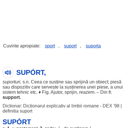
Cuvinte apropiate:
sport
,
suport
,
suporta
SUPÓRT,
suporturi
,
s.n. Ceea ce
susține
sau
sprijină
un
obiect
;
piesă
sau
dispozitiv
care
servește
la
susținerea
unei
piese
, a unui
sistem
tehnic
etc. ♦ Fig.
Ajutor
,
sprijin
,
reazem
. – Din fr.
support.
Dictionar: Dictionarul explicativ al limbii romane - DEX '98
|
definitia suport
SUPÓRT