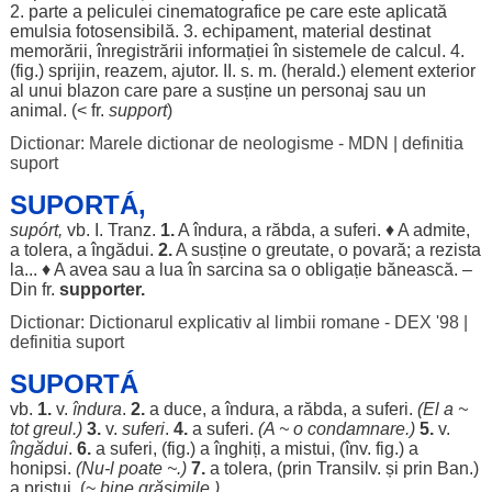
2.
parte
a
peliculei
cinematografice
pe care este
aplicată
emulsia
fotosensibilă
. 3.
echipament
,
material
destinat
memorării
,
înregistrării
informației
în
sistemele
de
calcul
. 4.
(fig.)
sprijin
,
reazem
,
ajutor
. II. s. m. (
herald
.)
element
exterior
al unui
blazon
care pare a
susține
un
personaj
sau un
animal
. (< fr.
support
)
Dictionar: Marele dictionar de neologisme - MDN
|
definitia
suport
SUPORTÁ,
supórt,
vb. I. Tranz.
1.
A
îndura
, a
răbda
, a
suferi
. ♦ A
admite
,
a
tolera
, a
îngădui
.
2.
A
susține
o
greutate
, o
povară
; a
rezista
la... ♦ A avea sau a
lua
în
sarcina
sa o
obligație
bănească
. –
Din fr.
supporter.
Dictionar: Dictionarul explicativ al limbii romane - DEX '98
|
definitia suport
SUPORTÁ
vb.
1.
v.
îndura
.
2.
a
duce
, a
îndura
, a
răbda
, a
suferi
.
(El a ~
tot
greul
.)
3.
v.
suferi
.
4.
a
suferi
.
(A ~ o
condamnare
.)
5.
v.
îngădui
.
6.
a
suferi
, (fig.) a
înghiți
, a
mistui
, (înv. fig.) a
honipsi
.
(Nu-l
poate
~.)
7.
a
tolera
, (prin Transilv. și prin
Ban
.)
a
pristui
. (~
bine
grăsimile
.)