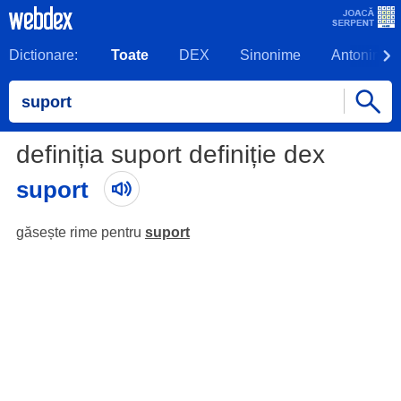
Dictionare:
Toate
DEX
Sinonime
Antonime
definiția suport definiție dex
suport
găsește rime pentru
suport