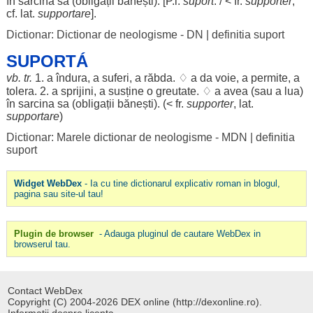
în
sarcina
sa (
obligații
bănești
). [P.i.
supórt
. / < fr.
supporter
,
cf. lat.
supportare
].
Dictionar: Dictionar de neologisme - DN
|
definitia suport
SUPORTÁ
vb. tr.
1. a
îndura
, a
suferi
, a
răbda
. ♢ a da
voie
, a
permite
, a
tolera
. 2. a
sprijini
, a
susține
o
greutate
. ♢ a avea (sau a
lua
)
în
sarcina
sa (
obligații
bănești
). (< fr.
supporter
, lat.
supportare
)
Dictionar: Marele dictionar de neologisme - MDN
|
definitia
suport
Widget WebDex
- Ia cu tine dictionarul explicativ roman in blogul,
pagina sau site-ul tau!
Plugin de browser
- Adauga pluginul de cautare WebDex in
browserul tau.
Contact WebDex
Copyright (C) 2004-2026 DEX online (http://dexonline.ro).