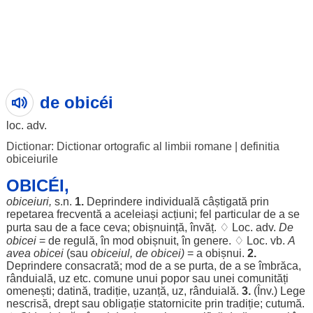
de obicéi
loc
. adv.
Dictionar: Dictionar ortografic al limbii romane
|
definitia
obiceiurile
OBICÉI,
obiceiuri
,
s.n.
1.
Deprindere
individuală
câștigată
prin
repetarea
frecventă
a
aceleiași
acțiuni
;
fel
particular
de a se
purta
sau de a
face
ceva;
obișnuință
,
învăț
. ♢
Loc
. adv.
De
obicei
= de
regulă
, în
mod
obișnuit
, în
genere
. ♢
Loc
. vb.
A
avea
obicei
(sau
obiceiul
, de
obicei
)
= a
obișnui
.
2.
Deprindere
consacrată
;
mod
de a se
purta
, de a se
îmbrăca
,
rânduială
,
uz
etc.
comune
unui
popor
sau unei
comunități
omenești
;
datină
,
tradiție
,
uzanță
,
uz
,
rânduială
.
3.
(Înv.)
Lege
nescrisă
,
drept
sau
obligație
statornicite
prin
tradiție
;
cutumă
.