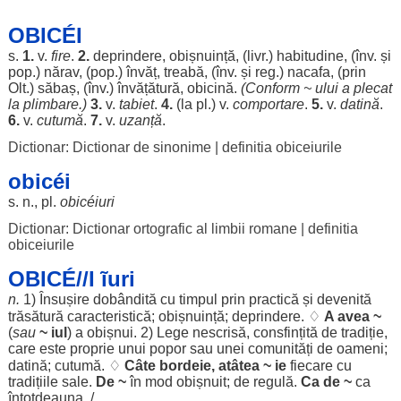
OBICÉI
s.
1.
v.
fire
.
2.
deprindere
,
obișnuință
, (livr.)
habitudine
, (înv. și
pop.)
nărav
, (pop.)
învăț
,
treabă
, (înv. și
reg
.)
nacafa
, (prin
Olt.)
săbaș
, (înv.)
învățătură
,
obicină
.
(
Conform
~
ului
a
plecat
la
plimbare
.)
3.
v.
tabiet
.
4.
(la pl.) v.
comportare
.
5.
v.
datină
.
6.
v.
cutumă
.
7.
v.
uzanță
.
Dictionar: Dictionar de sinonime
|
definitia obiceiurile
obicéi
s. n., pl.
obicéiuri
Dictionar: Dictionar ortografic al limbii romane
|
definitia
obiceiurile
OBICÉ//I ĩuri
n.
1)
Însușire
dobândită
cu
timpul
prin
practică
și
devenită
trăsătură
caracteristică
;
obișnuință
;
deprindere
. ♢
A avea ~
(
sau
~ iul
) a
obișnui
. 2)
Lege
nescrisă
,
consfințită
de
tradiție
,
care este
proprie
unui
popor
sau unei
comunități
de
oameni
;
datină
;
cutumă
. ♢
Câte
bordeie
,
atâtea
~
ie
fiecare
cu
tradițiile
sale
.
De ~
în
mod
obișnuit
; de
regulă
.
Ca de ~
ca
întotdeauna
. /