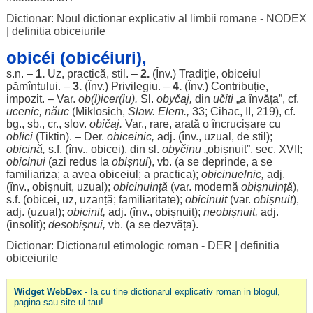
Dictionar: Noul dictionar explicativ al limbii romane - NODEX
|
definitia obiceiurile
obicéi (obicéiuri),
s.n. –
1.
Uz
,
practică
,
stil
. –
2.
(Înv.)
Tradiție
,
obiceiul
pămîntului. –
3.
(Înv.)
Privilegiu
. –
4.
(Înv.)
Contribuție
,
impozit
. – Var.
ob
(l)icer(
iu
).
Sl.
obyčaj,
din
učiti
„a
învăța
”, cf.
ucenic
,
năuc
(Miklosich,
Slaw. Elem.,
33; Cihac, II, 219), cf.
bg., sb., cr., slov.
običaj.
Var.,
rare
,
arată
o
încrucișare
cu
oblici
(Tiktin). – Der.
obiceinic
,
adj. (înv.,
uzual
, de
stil
);
obicină
,
s.f. (înv.,
obicei
), din sl.
obyčinu
„
obișnuit
”,
sec
. XVII;
obicinui
(
azi
redus
la
obișnui
), vb. (a se
deprinde
, a se
familiariza
; a avea
obiceiul
; a
practica
);
obicinuelnic,
adj.
(înv.,
obișnuit
,
uzual
);
obicinuință
(var.
modernă
obișnuință
),
s.f. (
obicei
,
uz
,
uzanță
;
familiaritate
);
obicinuit
(var.
obișnuit
),
adj. (
uzual
);
obicinit,
adj. (înv.,
obișnuit
);
neobișnuit
,
adj.
(
insolit
);
desobișnui,
vb. (a se
dezvăța
).
Dictionar: Dictionarul etimologic roman - DER
|
definitia
obiceiurile
Widget WebDex
- Ia cu tine dictionarul explicativ roman in blogul,
pagina sau site-ul tau!