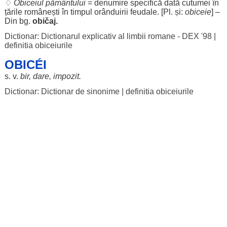
♢
Obiceiul
pământului
=
denumire
specifică
dată
cutumei
în
țările
românești
în
timpul
orânduirii
feudale
. [Pl. și:
obiceie
] –
Din bg.
običaj.
Dictionar: Dictionarul explicativ al limbii romane - DEX '98
|
definitia obiceiurile
OBICÉI
s. v.
bir
,
dare
,
impozit
.
Dictionar: Dictionar de sinonime
|
definitia obiceiurile