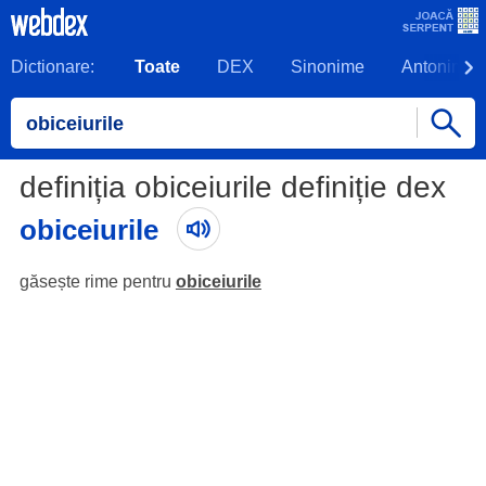
Dictionare:
Toate
DEX
Sinonime
Antonime
definiția obiceiurile definiție dex
obiceiurile
găsește rime pentru
obiceiurile