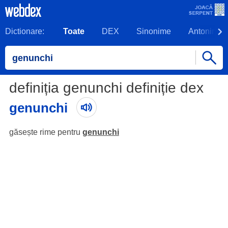
Dictionare:
Toate
DEX
Sinonime
Antonime
definiția genunchi definiție dex
genunchi
găsește rime pentru
genunchi