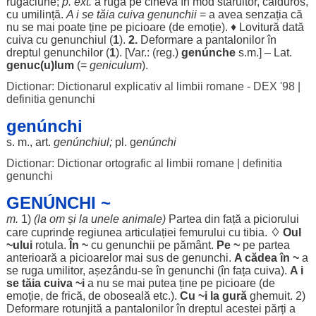
rugăciune
;
p. ext.
a
ruga
pe cineva în
mod
stăruitor
,
călduros
,
cu
umilință
.
A i se
tăia
cuiva
genunchii
= a avea
senzația
că
nu se mai
poate
ține pe
picioare
(de
emoție
). ♦
Lovitură
dată
cuiva cu
genunchiul
(
1
).
2.
Deformare
a
pantalonilor
în
dreptul
genunchilor
(
1
). [Var.: (
reg
.)
genúnche
s.m.] – Lat.
genuc(u)lum
(=
geniculum
).
Dictionar: Dictionarul explicativ al limbii romane - DEX '98
|
definitia genunchi
genúnchi
s. m.,
art
.
genúnchiul
;
pl. g
enúnchi
Dictionar: Dictionar ortografic al limbii romane
|
definitia
genunchi
GENÚNCHI ~
m.
1)
(la
om
și la unele
animale
)
Partea
din
față
a
piciorului
care
cuprinde
regiunea
articulației
femurului
cu
tibia
.
♢
Oul
~
ului
rotula
.
În ~
cu
genunchii
pe
pământ
.
Pe ~
pe
partea
anterioară
a
picioarelor
mai
sus
de genunchi.
A
cădea
în ~
a
se
ruga
umilitor
, așezându-se în genunchi (în
fața
cuiva).
A i
se
tăia
cuiva ~i
a nu se mai
putea
ține pe
picioare
(de
emoție
, de
frică
, de
oboseală
etc.).
Cu ~i la
gură
ghemuit
. 2)
Deformare
rotunjită
a
pantalonilor
în
dreptul
acestei
părți
a