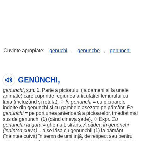
Cuvinte apropiate:
genuchi
,
genunche
,
genunchi
GENÚNCHI,
genunchi
, s.m.
1.
Parte
a
piciorului
(la
oameni
și la unele
animale
) care
cuprinde
regiunea
articulației
femurului
cu
tibia
(
incluzând
și
rotula
). ♢
În genunchi
= cu
picioarele
îndoite
din genunchi și cu
gambele
așezate
pe
pământ
.
Pe
genunchi
= pe
porțiunea
anterioară
a
picioarelor
,
imediat
mai
sus
de genunchi (
1
) (
când
cineva
șade
). ♢ Expr.
Cu
genunchii
la
gură
=
ghemuit
,
strâns
.
A
cădea
în genunchi
(
înaintea
cuiva)
= a se
lăsa
cu
genunchii
(
1
) la
pământ
(
înaintea
cuiva) în
semn
de
umilință
, de
respect
sau
pentru