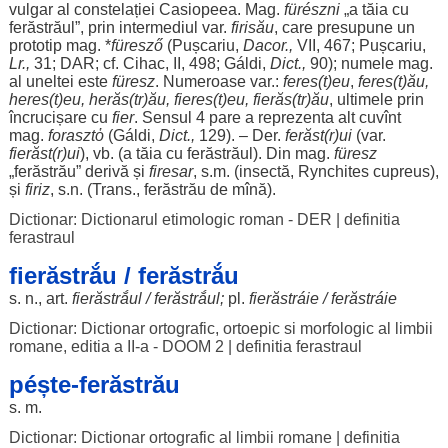
vulgar
al
constelației
Casiopeea
. Mag.
fürészni
„a
tăia
cu
ferăstrăul”, prin
intermediul
var.
firisău
, care
presupune
un
prototip
mag. *
füresző
(Pușcariu,
Dacor.,
VII
, 467; Pușcariu,
Lr.,
31;
DAR
; cf. Cihac, II, 498; Gáldi,
Dict.,
90);
numele
mag.
al
uneltei
este
füresz
.
Numeroase
var.:
feres(t)eu
,
feres(t)ău,
heres(t)eu, herăs(tr)ău, fieres(t)eu, fierăs(tr)ău
,
ultimele
prin
încrucișare
cu
fier
.
Sensul
4 pare a
reprezenta
alt
cuvînt
mag.
forasztὁ
(Gáldi,
Dict.,
129). – Der.
ferăst(r)
ui
(var.
fierăst(r)
ui
), vb. (a
tăia
cu ferăstrăul). Din mag.
füresz
„
ferăstrău
”
derivă
și
firesar
, s.m. (
insectă
, Rynchites cupreus),
și
firiz
, s.n. (Trans.,
ferăstrău
de
mînă
).
Dictionar: Dictionarul etimologic roman - DER
|
definitia
ferastraul
fierăstrắu / ferăstrắu
s. n.,
art
.
fierăstrắul
/ ferăstrắul;
pl.
fierăstráie
/
ferăstráie
Dictionar: Dictionar ortografic, ortoepic si morfologic al limbii
romane, editia a II-a - DOOM 2
|
definitia ferastraul
péște-ferăstrău
s. m.
Dictionar: Dictionar ortografic al limbii romane
|
definitia