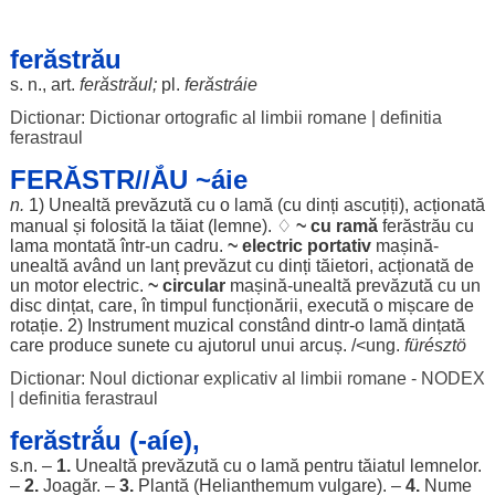
ferăstrău
s. n.,
art
.
ferăstrăul;
pl.
ferăstráie
Dictionar: Dictionar ortografic al limbii romane
|
definitia
ferastraul
FERĂSTR//ẮU ~áie
n.
1)
Unealtă
prevăzută
cu o
lamă
(cu
dinți
ascuțiți
),
acționată
manual
și
folosită
la
tăiat
(
lemne
). ♢
~ cu
ramă
ferăstrău
cu
lama
montată
într-un
cadru
.
~
electric
portativ
mașină
-
unealtă
având
un
lanț
prevăzut
cu
dinți
tăietori
,
acționată
de
un
motor
electric
.
~
circular
mașină
-
unealtă
prevăzută
cu un
disc
dințat
, care, în
timpul
funcționării
,
execută
o
mișcare
de
rotație
. 2)
Instrument
muzical
constând
dintr-o
lamă
dințată
care
produce
sunete
cu
ajutorul
unui
arcuș
. /<
ung
.
fürésztö
Dictionar: Noul dictionar explicativ al limbii romane - NODEX
|
definitia ferastraul
ferăstrắu (-aíe),
s.n. –
1.
Unealtă
prevăzută
cu o
lamă
pentru
tăiatul
lemnelor
.
–
2.
Joagăr
. –
3.
Plantă
(
Helianthemum
vulgare
). –
4.
Nume