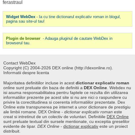
ferastraul
Widget WebDex
- Ia cu tine dictionarul explicativ roman in blogul,
pagina sau site-ul tau!
Plugin de browser
- Adauga pluginul de cautare WebDex in
browserul tau.
Contact WebDex
Copyright (C) 2004-2026 DEX online (http://dexonline.ro).
Informatii despre licenta
Majoritatea definitiilor incluse in acest
dictionar explicativ roman
online sunt preluate din baza de definitii a
DEX Online
. Webdex nu
isi asuma responsabilitatea pentru faptele ce rezulta din utilizarea
informatiilor prezente pe acest site si nu are nici o raspundere cu
privire la corectitudinea si coerenta informatiilor prezentate. Dex
Online este transpunerea pe internet a unor dictionare de prestigiu
ale limbii romane. DEX Online -
dictionar explicativ roman
este
creat si intretinut de un colectiv de voluntari. Definitiile
DEX Online
sunt preluate textual din sursele mentionate, cu exceptia greselilor
evidente de tipar.
DEX Online
-
dictionar explicativ
este un proiect
distribuit.