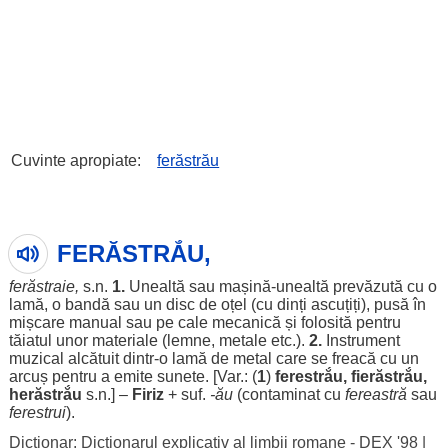
Cuvinte apropiate:
ferăstrău
FERĂSTRẮU,
ferăstraie
,
s.n.
1.
Unealtă
sau
mașină
-
unealtă
prevăzută
cu o
lamă
, o
bandă
sau un
disc
de
oțel
(cu
dinți
ascuțiți
),
pusă
în
mișcare
manual
sau pe
cale
mecanică
și
folosită
pentru
tăiatul
unor
materiale
(
lemne
,
metale
etc.).
2.
Instrument
muzical
alcătuit
dintr-o
lamă
de
metal
care se
freacă
cu un
arcuș
pentru
a
emite
sunete
. [Var.: (
1
)
ferestrắu
,
fierăstrắu
,
herăstrắu
s.n.] –
Firiz
+ suf.
-ău
(
contaminat
cu
fereastră
sau
ferestrui
).
Dictionar: Dictionarul explicativ al limbii romane - DEX '98
|