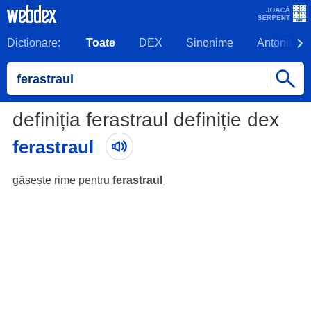
Dictionare:
Toate
DEX
Sinonime
Antonime
definiția ferastraul definiție dex
ferastraul
găsește rime pentru
ferastraul