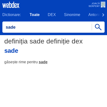
Dictionare:
Toate
DEX
Sinonime
Antonime
definiția sade definiție dex
sade
găsește rime pentru
sade