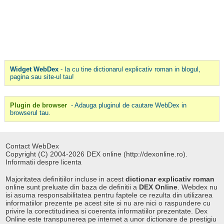
Widget WebDex
- Ia cu tine dictionarul explicativ roman in blogul,
pagina sau site-ul tau!
Plugin de browser
- Adauga pluginul de cautare WebDex in
browserul tau.
Contact WebDex
Copyright (C) 2004-2026 DEX online (http://dexonline.ro).
Informatii despre licenta
Majoritatea definitiilor incluse in acest
dictionar explicativ roman
online sunt preluate din baza de definitii a
DEX Online
. Webdex nu
isi asuma responsabilitatea pentru faptele ce rezulta din utilizarea
informatiilor prezente pe acest site si nu are nici o raspundere cu
privire la corectitudinea si coerenta informatiilor prezentate. Dex
Online este transpunerea pe internet a unor dictionare de prestigiu