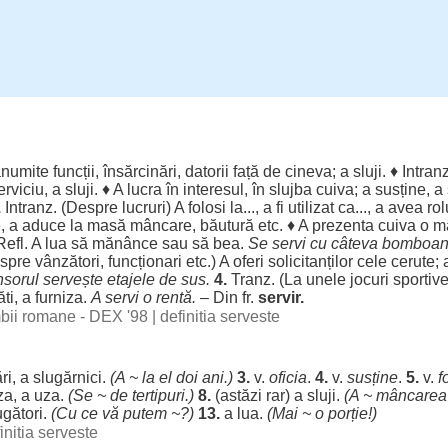
anumite
funcții
,
însărcinări
,
datorii
față
de cineva; a
sluji
. ♦ Intran
erviciu
, a
sluji
. ♦ A
lucra
în
interesul
, în
slujba
cuiva; a
susține
, a
.
Intranz. (
Despre
lucruri
) A
folosi
la..., a fi
utilizat
ca..., a avea
rol
, a
aduce
la
masă
mâncare
,
băutură
etc. ♦ A
prezenta
cuiva o
m
 Refl. A
lua
să
mănânce
sau să
bea
.
Se
servi
cu
câteva
bomboa
spre
vânzători
,
funcționari
etc.) A
oferi
solicitanților
cele
cerute
;
sorul
servește
etajele
de
sus
.
4.
Tranz. (La unele
jocuri
sportiv
ăti
, a
furniza
.
A
servi
o
rentă
.
– Din fr.
servir.
imbii romane - DEX '98
|
definitia serveste
ri
, a
slugărnici
.
(A ~ la el
doi
ani
.)
3.
v.
oficia
.
4.
v.
susține
.
5.
v.
f
iza
, a
uza
.
(Se ~ de
tertipuri
.)
8.
(
astăzi
rar
) a
sluji
.
(A ~
mâncarea
ugători
.
(Cu ce vă
putem
~?)
13.
a
lua
.
(Mai ~ o
porție
!)
initia serveste