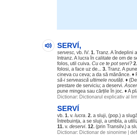
SERVÍ,
servesc
,
vb.
IV
.
1.
Tranz. A
îndeplini
Intranz. A
lucra
în
calitate
de
om
de
s
folos
,
util
cuiva.
Cu ce te
pot
servi
?
2
folosi
, a
face
uz
de...
3.
Tranz. A pune
cineva cu ceva; a da să
mănânce
. ♦
să-i
servească
ultimele
noutăți
.
♦ (
De
prestare
de
serviciu
; a
deservi
.
Ascen
pune
mingea
sau
cărțile
în
joc
. ♦ A
pl
Dictionar: Dictionarul explicativ al l
SERVÍ
vb.
1.
v.
lucra
.
2.
a
sluji
, (pop.) a
slugă
întrebuința
, a se
sluji
, a
umbla
, a
util
11.
v.
deservi
.
12.
(prin Transilv.) a
sl
Dictionar: Dictionar de sinonime
|
def