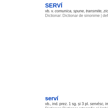
SERVÍ
vb. v.
comunica
,
spune
,
transmite
,
zi
Dictionar: Dictionar de sinonime
|
def
serví
vb., ind. prez. 1 sg. și 3 pl.
servésc
,
i