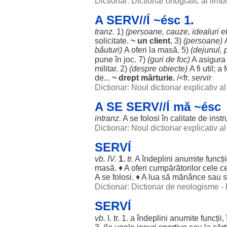
Dictionar: Dictionar ortografic al lim
A SERV//Í ~ésc 1.
tranz.
1)
(
persoane
,
cauze
,
idealuri
et
solicitate
.
~ un
client
.
3)
(
persoane
)
băuturi
)
A
oferi
la
masă
. 5)
(
dejunul
,
pune în
joc
. 7)
(
guri
de
foc
)
A
asigura
militar
. 2)
(
despre
obiecte
)
A fi
util
; a
de...
~
drept
mărturie
.
/<fr.
servir
Dictionar: Noul dictionar explicativ 
A SE SERV//Í mă ~ésc
intranz.
A se
folosi
în
calitate
de
inst
Dictionar: Noul dictionar explicativ 
SERVÍ
vb.
IV
.
1.
tr.
A
îndeplini
anumite
funcții
masă
. ♦ A
oferi
cumpărătorilor
cele
c
A se
folosi
. ♦ A
lua
să
mănânce
sau 
Dictionar: Dictionar de neologisme -
SERVÍ
vb.
I. tr. 1. a
îndeplini
anumite
funcții
,