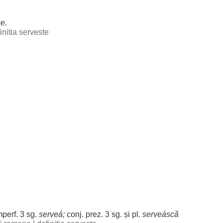
ce
.
initia serveste
mperf. 3 sg.
serveá
;
conj. prez. 3 sg. și pl.
serveáscă