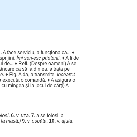
z. A
face
serviciu
, a
funcționa
ca... ♦
sprijini
.
Îmi
servesc
prietenii
.
♦ A fi de
ul
de... ♦ Refl. (
Despre
oameni
) A se
âncare
ca să ia din ea, a
trata
pe
ne
.
♦ Fig. A da, a
transmite
.
Încearcă
 a
executa
o
comandă
. ♦ A
asigura
o
e
cu
mingea
și la
jocul
de
cărți
) A
olosi
.
6.
v.
uza
.
7.
a se
folosi
, a
la
masă
.)
9.
v.
ospăta
.
10.
v.
ajuta
.