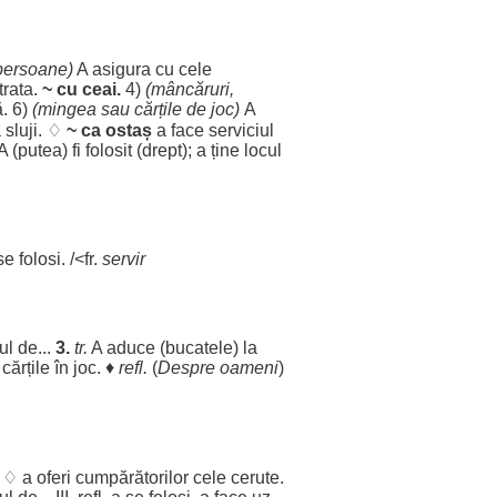
persoane
)
A
asigura
cu
cele
trata
.
~ cu
ceai
.
4)
(
mâncăruri
,
ă
. 6)
(
mingea
sau
cărțile
de
joc
)
A
a
sluji
. ♢
~ ca
ostaș
a
face
serviciul
A (
putea
) fi
folosit
(
drept
); a ține
locul
 se
folosi
. /<fr.
servir
ul
de...
3.
tr.
A
aduce
(
bucatele
) la
u
cărțile
în
joc
. ♦
refl.
(
Despre
oameni
)
. ♢ a
oferi
cumpărătorilor
cele
cerute
.