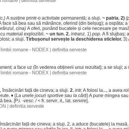
bii romane
|
definitia serveste
c.)
A
susține
printr-o
activitate
permanentă
; a
sluji
.
~
patria
. 2)
(
A
face
să
bea
sau să
mănânce
,
oferind
(din
belșug
); a
ospăta
; a
prânzul
,
cina
)
A
oferi
,
punând
bucatele
și
cele
necesare
pe
mas
cu
material
explozibil
.
~ un
tun
. 2.
intranz.
1)
pop.
A fi
slujbaș
; 
folosi
; a
sluji
.
Tirbușonul
servește la
deschiderea
sticlelor
.
3) 
al limbii romane - NODEX
|
definitia serveste
rument
; a
face
uz
(în
vederea
obținerii
unui
rezultat
); a se
sluji
; a
al limbii romane - NODEX
|
definitia serveste
,
însărcinări
față
de cineva; a
sluji
.
2.
intr.
A
folosi
la..., a avea
rol
erute
. ♦ (
La unele
jocuri
sportive
sau la
cărți
) A pune
mingea
sa
să
bea
. [P.i.
-vesc
. / < fr.
servir
, it., lat.
servire
].
 DN
|
definitia serveste
însărcinări
față
de cineva; a
sluji
. 2. a
aduce
(
bucatele
) la
masă