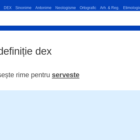
DEX
Sinonime
Antonime
Neologisme
Ortografic
Arh. & Reg.
Etimologi
definiție dex
sește rime pentru
serveste