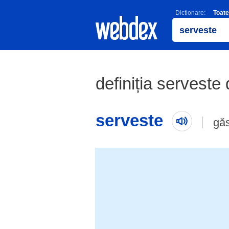
Dictionare:
Toate
definiția serveste 
serveste
gă