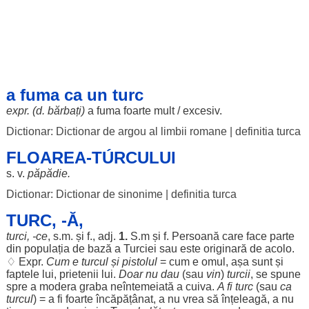
a fuma ca un turc
expr. (d.
bărbați
)
a
fuma
foarte
mult
/
excesiv
.
Dictionar: Dictionar de argou al limbii romane
|
definitia turca
FLOAREA-TÚRCULUI
s. v.
păpădie
.
Dictionar: Dictionar de sinonime
|
definitia turca
TURC, -Ă,
turci
, -ce
, s.m. și f., adj.
1.
S.m și f.
Persoană
care
face
parte
din
populația
de
bază
a Turciei sau este
originară
de
acolo
.
♢ Expr.
Cum
e
turcul
și
pistolul
=
cum
e
omul
,
așa
sunt
și
faptele
lui,
prietenii
lui.
Doar
nu
dau
(sau
vin
)
turcii
, se
spune
spre
a
modera
graba
neîntemeiată
a cuiva.
A fi
turc
(sau
ca
turcul
) = a fi
foarte
încăpățânat
, a nu
vrea
să
înțeleagă
, a nu