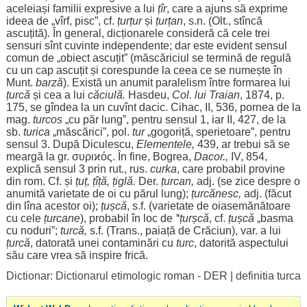
aceleiași
familii
expresive
a lui
țîr
, care a
ajuns
să
exprime
ideea
de „vîrf,
pisc
”, cf.
țurțur
și
țurțan
, s.n. (Olt., stîncă
ascuțită
). În
general
,
dicționarele
consideră
că
cele
trei
sensuri
sînt
cuvinte
independente
;
dar
este
evident
sensul
comun
de „
obiect
ascuțit
” (
măscăriciul
se
termină
de
regulă
cu un
cap
ascuțit
și
corespunde
la ceea ce se
numește
în
Munt.
barză
).
Există
un
anumit
paralelism
între
formarea
lui
țurcă
și
cea
a lui
căciulă
.
Hasdeu,
Col. lui Traian
, 1874, p.
175, se gîndea la un cuvînt
dacic
. Cihac, II, 536,
pornea
de la
mag.
turcos
„cu
păr
lung
”,
pentru
sensul
1,
iar
II, 427, de la
sb.
turica
„
măscărici
”,
pol
.
tur
„
gogoriță
,
sperietoare
”,
pentru
sensul
3. După Diculescu,
Elementele
,
439,
ar
trebui
să se
meargă
la gr. συριϰός. În
fine
, Bogrea,
Dacor.,
IV
, 854,
explică
sensul
3 prin rut.,
rus
.
curka
, care
probabil
provine
din
rom
. Cf. și
țuț
, țîță,
țiglă
.
Der.
țurcan
,
adj. (se
zice
despre
o
anumită
varietate
de
oi
cu
părul
lung
);
țurcănesc
,
adj. (
făcut
din
lîna
acestor
oi
);
țușcă
, s.f. (
varietate
de oiasemănătoare
cu
cele
țurcane
),
probabil
în
loc
de
*țurșcă
, cf.
țușcă
„
basma
cu
noduri
”;
turcă,
s.f. (Trans.,
paiață
de
Crăciun
), var. a lui
țurcă
,
datorată
unei
contaminări
cu
turc
,
datorită
aspectului
său care
vrea
să
inspire
frică
.
Dictionar: Dictionarul etimologic roman - DER
|
definitia turca