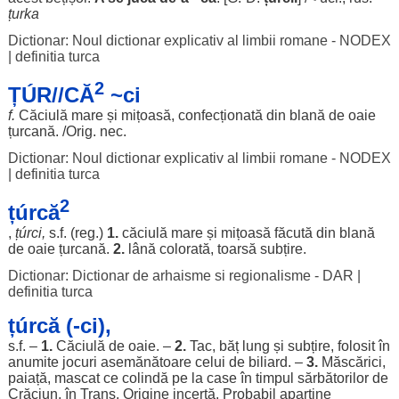
țurka
Dictionar: Noul dictionar explicativ al limbii romane - NODEX
|
definitia turca
2
ȚÚR//CĂ
~ci
f.
Căciulă
mare
și
mițoasă
,
confecționată
din
blană
de
oaie
țurcană
. /Orig.
nec
.
Dictionar: Noul dictionar explicativ al limbii romane - NODEX
|
definitia turca
2
țúrcă
,
țúrci
,
s.f. (
reg
.)
1.
căciulă
mare
și
mițoasă
făcută
din
blană
de
oaie
țurcană
.
2.
lână
colorată
,
toarsă
subțire
.
Dictionar: Dictionar de arhaisme si regionalisme - DAR
|
definitia turca
țúrcă (-ci),
s.f. –
1.
Căciulă
de
oaie
. –
2.
Tac
,
băț
lung
și
subțire
,
folosit
în
anumite
jocuri
asemănătoare
celui de
biliard
. –
3.
Măscărici
,
paiață
,
mascat
ce
colindă
pe la
case
în
timpul
sărbătorilor
de
Crăciun
, în Trans.
Origine
incertă
.
Probabil
aparține