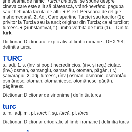
ține
seama
de
nimic
.
Turcul
plătește
, se
spune
despre
cineva care este
silit
să
plătească
,
vrând
-nevrând,
paguba
sau
cheltuiala
făcută
de
alții
. ♦ P. ext.
Persoană
de
religie
mahomedană
.
2.
Adj. Care
aparține
Turciei sau
turcilor
(
1
);
privitor
la Turcia sau la
turci
;
originar
din Turcia; ca al
turcilor
;
turcesc
. ♦ (
Substantivat
, f.)
Limba
vorbită
de
turci
(
1
). – Din tc.
türk
.
Dictionar: Dictionarul explicativ al limbii romane - DEX '98
|
definitia turca
TURC
s., adj.
1.
s. (înv. și pop.)
necredincios
, (înv. și
reg
.)
ciutac
,
(înv.)
osman
,
osmangiu
,
osmanlâu
,
otoman
,
păgân
, (
ir
.)
șalvaragiu
.
2.
adj.
turcesc
, (înv.)
osman
,
osmanic
,
osmanlâu
,
osmănesc
,
otoman
,
otomanicesc
,
otomănesc
,
păgân
,
păgânesc
.
Dictionar: Dictionar de sinonime
|
definitia turca
turc
s. m., adj. m., pl.
turci
;
f. sg.
túrcă,
pl.
túrce
Dictionar: Dictionar ortografic al limbii romane
|
definitia turca