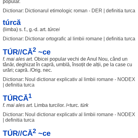
popular
.
Dictionar: Dictionarul etimologic roman - DER
|
definitia turca
túrcă
(
limba
) s. f., g.-d.
art
.
túrcei
Dictionar: Dictionar ortografic al limbii romane
|
definitia turca
2
TÚR//CĂ
~ce
f. mai
ales
art
.
Obicei
popular
vechi
de
Anul
Nou
,
când
un
tânăr
,
deghizat
în
capră
,
umblă
,
însoțit
de
alții
, pe la
case
cu
urări
;
capră
. /Orig.
nec
.
Dictionar: Noul dictionar explicativ al limbii romane - NODEX
|
definitia turca
1
TÚRCĂ
f. mai
ales
art
.
Limba
turcilor
. /<
turc
.
türk
Dictionar: Noul dictionar explicativ al limbii romane - NODEX
|
definitia turca
2
TÚR//CĂ
~ce