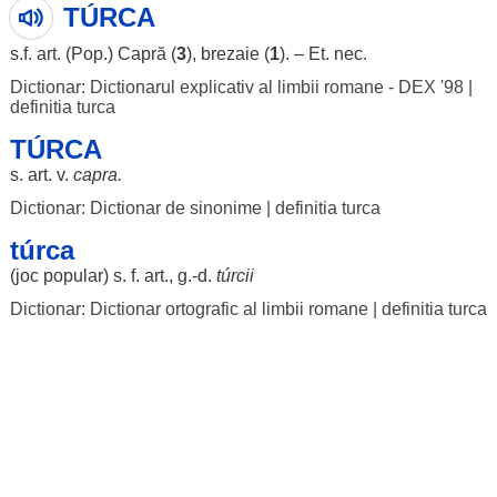
TÚRCA
s.f.
art
. (Pop.)
Capră
(
3
),
brezaie
(
1
). –
Et
.
nec
.
Dictionar: Dictionarul explicativ al limbii romane - DEX '98
|
definitia turca
TÚRCA
s.
art
. v.
capra
.
Dictionar: Dictionar de sinonime
|
definitia turca
túrca
(
joc
popular
) s. f.
art
., g.-d.
túrcii
Dictionar: Dictionar ortografic al limbii romane
|
definitia turca