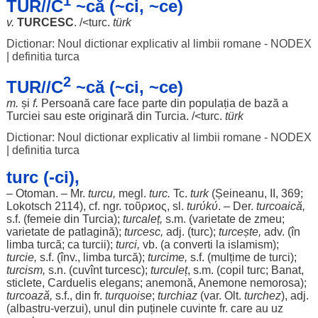
1
TUR//C
~că (~ci, ~ce)
v.
TURCESC
. /<
turc
.
türk
Dictionar: Noul dictionar explicativ al limbii romane - NODEX
|
definitia turca
2
TUR//C
~că (~ci, ~ce)
m.
și
f.
Persoană
care
face
parte
din
populația
de
bază
a
Turciei sau este
originară
din Turcia. /<
turc
.
türk
Dictionar: Noul dictionar explicativ al limbii romane - NODEX
|
definitia turca
turc (-ci),
–
Otoman
. – Mr.
turcu,
megl.
turc
.
Tc.
turk
(Șeineanu, II, 369;
Lokotsch 2114), cf. ngr. τοῦρϰος, sl.
turύkύ
. – Der.
turcoaică
,
s.f. (
femeie
din Turcia);
turcaleț
,
s.m. (
varietate
de
zmeu
;
varietate
de
patlagină
);
turcesc
,
adj. (
turc
);
turcește
,
adv. (în
limba
turcă; ca
turcii
);
turci
,
vb. (a
converti
la
islamism
);
turcie
,
s.f. (înv.,
limba
turcă);
turcime
,
s.f. (
mulțime
de
turci
);
turcism
,
s.n. (cuvînt
turcesc
);
turculeț
, s.m. (
copil
turc
;
Banat
,
sticlete
, Carduelis
elegans
;
anemonă
,
Anemone
nemorosa);
turcoază
,
s.f., din fr.
turquoise
;
turchiaz
(var. Olt.
turchez
), adj.
(
albastru
-
verzui
),
unul
din
puținele
cuvinte
fr. care au
uz