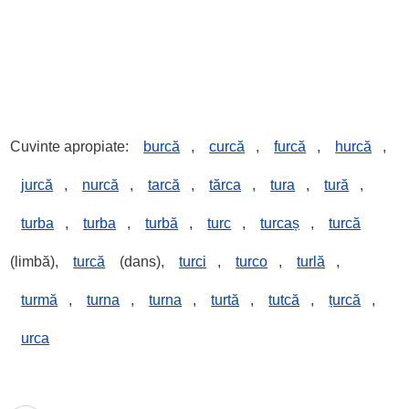
Cuvinte apropiate:
burcă
,
curcă
,
furcă
,
hurcă
,
jurcă
,
nurcă
,
tarcă
,
tărca
,
tura
,
tură
,
turba
,
turba
,
turbă
,
turc
,
turcaș
,
turcă
(limbă),
turcă
(dans),
turci
,
turco
,
turlă
,
turmă
,
turna
,
turna
,
turtă
,
tutcă
,
țurcă
,
urca