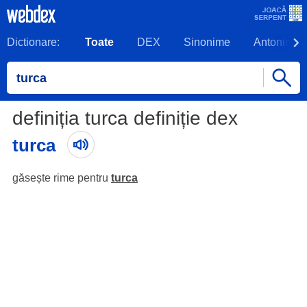
Dictionare:
Toate
DEX
Sinonime
Antonime
definiția turca definiție dex
turca
găsește rime pentru
turca