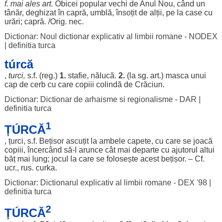
f. mai
ales
art
.
Obicei
popular
vechi
de
Anul
Nou
,
când
un
tânăr
,
deghizat
în
capră
,
umblă
,
însoțit
de
alții
, pe la
case
cu
urări
;
capră
. /Orig.
nec
.
Dictionar: Noul dictionar explicativ al limbii romane - NODEX
|
definitia turca
túrcă
,
turci
,
s.f. (
reg
.)
1.
stafie
,
nălucă
.
2.
(la sg.
art
.)
masca
unui
cap
de
cerb
cu care
copiii
colindă
de
Crăciun
.
Dictionar: Dictionar de arhaisme si regionalisme - DAR
|
definitia turca
1
ȚÚRCĂ
,
țurci
, s.f.
Bețisor
ascuțit
la
ambele
capete
, cu care se
joacă
copiii
,
încercând
să-l
arunce
cât mai
departe
cu
ajutorul
altui
băț
mai
lung
;
jocul
la care se
folosește
acest
bețișor
. – Cf.
ucr.,
rus
.
curka
.
Dictionar: Dictionarul explicativ al limbii romane - DEX '98
|
definitia turca
2
ȚÚRCĂ