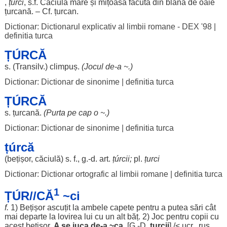
,
țurci
, s.f.
Căciulă
mare
și
mițoasă
făcută
din
blană
de
oaie
țurcană
. – Cf.
țurcan
.
Dictionar: Dictionarul explicativ al limbii romane - DEX '98
|
definitia turca
ȚÚRCĂ
s. (Transilv.)
climpuș
.
(
Jocul
de-a ~.)
Dictionar: Dictionar de sinonime
|
definitia turca
ȚÚRCĂ
s.
țurcană
.
(
Purta
pe
cap
o ~.)
Dictionar: Dictionar de sinonime
|
definitia turca
țúrcă
(
bețișor
,
căciulă
) s. f., g.-d.
art
.
țúrcii
;
pl.
țurci
Dictionar: Dictionar ortografic al limbii romane
|
definitia turca
1
ȚÚR//CĂ
~ci
f.
1)
Bețișor
ascuțit
la
ambele
capete
pentru
a
putea
sări
cât
mai
departe
la
lovirea
lui cu un
alt
băț
. 2)
Joc
pentru
copii
cu
acest
bețișor
.
A se
juca
de-a ~ca
. [G.-D.
țurcii
] /< ucr.,
rus
.