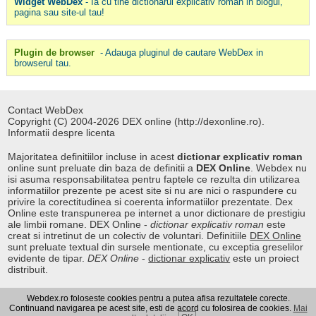
Widget WebDex
- Ia cu tine dictionarul explicativ roman in blogul,
pagina sau site-ul tau!
Plugin de browser
- Adauga pluginul de cautare WebDex in
browserul tau.
Contact WebDex
Copyright (C) 2004-2026 DEX online (http://dexonline.ro).
Informatii despre licenta
Majoritatea definitiilor incluse in acest
dictionar explicativ roman
online sunt preluate din baza de definitii a
DEX Online
. Webdex nu
isi asuma responsabilitatea pentru faptele ce rezulta din utilizarea
informatiilor prezente pe acest site si nu are nici o raspundere cu
privire la corectitudinea si coerenta informatiilor prezentate. Dex
Online este transpunerea pe internet a unor dictionare de prestigiu
ale limbii romane. DEX Online -
dictionar explicativ roman
este
creat si intretinut de un colectiv de voluntari. Definitiile
DEX Online
sunt preluate textual din sursele mentionate, cu exceptia greselilor
evidente de tipar.
DEX Online
-
dictionar explicativ
este un proiect
distribuit.
Webdex.ro foloseste cookies pentru a putea afisa rezultatele corecte.
Curs valutar
|
Kurs walut
|
Pret fier vechi
Continuand navigarea pe acest site, esti de acord cu folosirea de cookies.
Mai