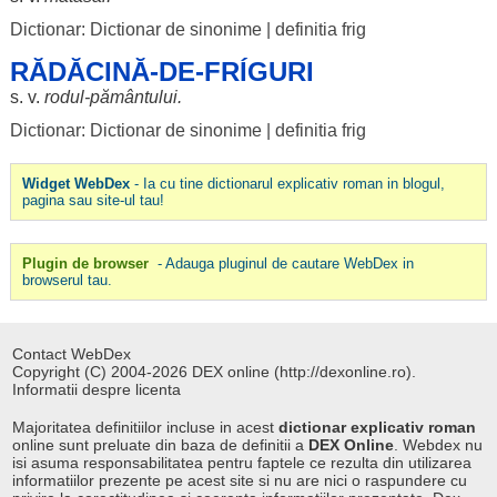
Dictionar: Dictionar de sinonime
|
definitia frig
RĂDĂCINĂ-DE-FRÍGURI
s. v.
rodul
-
pământului
.
Dictionar: Dictionar de sinonime
|
definitia frig
Widget WebDex
- Ia cu tine dictionarul explicativ roman in blogul,
pagina sau site-ul tau!
Plugin de browser
- Adauga pluginul de cautare WebDex in
browserul tau.
Contact WebDex
Copyright (C) 2004-2026 DEX online (http://dexonline.ro).
Informatii despre licenta
Majoritatea definitiilor incluse in acest
dictionar explicativ roman
online sunt preluate din baza de definitii a
DEX Online
. Webdex nu
isi asuma responsabilitatea pentru faptele ce rezulta din utilizarea
informatiilor prezente pe acest site si nu are nici o raspundere cu