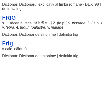
Dictionar: Dictionarul explicativ al limbii romane - DEX '98
|
definitia frig
FRIG
s.
1.
răceală
,
rece
.
(
Afară
e ~.)
2.
(la pl.) v.
frisoane
.
3.
(la pl.)
v.
febră
.
4.
friguri
(
palustre
)
v.
malarie
.
Dictionar: Dictionar de sinonime
|
definitia frig
Frig
≠
cald
,
căldură
Dictionar: Dictionar de antonime
|
definitia frig