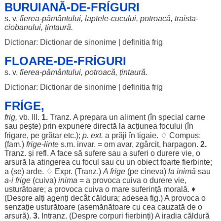
BURUIANĂ-DE-FRÍGURI
s. v.
fierea
-
pământului
,
laptele
-
cucului
,
potroacă
,
traista
-
ciobanului
,
țintaură
.
Dictionar: Dictionar de sinonime
|
definitia frig
FLOARE-DE-FRÍGURI
s. v.
fierea
-
pământului
,
potroacă
,
țintaură
.
Dictionar: Dictionar de sinonime
|
definitia frig
FRÍGE,
frig,
vb. III.
1.
Tranz. A
prepara
un
aliment
(în
special
carne
sau
pește
) prin
expunere
directă
la
acțiunea
focului
(în
frigare
, pe
grătar
etc.);
p. ext.
a
prăji
în
tigaie
. ♢ Compus:
(fam.)
frige
-
linte
s.m.
invar
. =
om
avar
,
zgârcit
,
harpagon
.
2.
Tranz. și refl. A
face
să
sufere
sau a
suferi
o
durere
vie
, o
arsură
la
atingerea
cu
focul
sau cu un
obiect
foarte
fierbinte
;
a (se)
arde
. ♢ Expr. (Tranz.)
A
frige
(pe cineva)
la
inimă
sau
a-i
frige
(cuiva)
inima
= a
provoca
cuiva o
durere
vie
,
usturătoare
; a
provoca
cuiva o
mare
suferință
morală
. ♦
(
Despre
alți
agenți
decât
căldura
;
adesea
fig.) A
provoca
o
senzație
usturătoare
(
asemănătoare
cu
cea
cauzată
de o
arsură
).
3.
Intranz. (
Despre
corpuri
fierbinți
) A
iradia
căldură