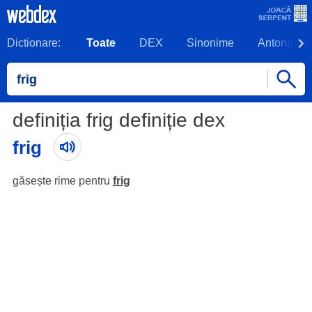
Dictionare:
Toate
DEX
Sinonime
Antonime
definiția frig definiție dex
frig
găsește rime pentru
frig