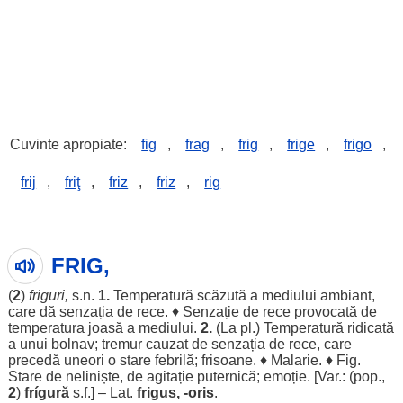
Cuvinte apropiate:
fig
,
frag
,
frig
,
frige
,
frigo
,
frij
,
friţ
,
friz
,
friz
,
rig
FRIG,
(
2
)
friguri
,
s.n.
1.
Temperatură
scăzută
a
mediului
ambiant
,
care dă
senzația
de
rece
. ♦
Senzație
de
rece
provocată
de
temperatura
joasă
a
mediului
.
2.
(La pl.)
Temperatură
ridicată
a unui
bolnav
;
tremur
cauzat
de
senzația
de
rece
, care
precedă
uneori
o
stare
febrilă
;
frisoane
. ♦
Malarie
. ♦ Fig.
Stare
de
neliniște
, de
agitație
puternică
;
emoție
. [Var.: (pop.,
2
)
frígură
s.f.] – Lat.
frigus, -oris
.