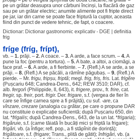
pe un
grătar
deasupra
unor
cărbuni
încinși
, la
flacără
de
gaz
sau pe un
grătar
electric
;
anumite
alimente
pot
fi
fripte
direct
pe
jar
,
iar
din
carne
se
poate
face
friptură
la
cuptor
, aceasta
fiind
din
punct
de
vedere
tehnic
, de
fapt
, o
coacere
.
Dictionar: Dictionar gastronomic explicativ - DGE
|
definitia
frig
fríge (fríg, frípt),
vb. –
1.
prăji
. –
2.
A
coace
. –
3.
A
arde
, a
face
scrum
. –
4.
A
pune la
foc
(
pentru
a
tortura
). –
5.
A
bate
, a
altoi
, a
ciomăgi
, a
face
praf
. –
6.
A
arde
, a fi
fierbinte
. –
7.
(Refl.) A se
arde
, a se
prăji
. –
8.
(Refl.) A se
păcăli
, a rămîne
păgubaș
. –
9.
(Refl.) A
pierde
. – Mr.
frigu, fripșu,
friptă
; megl.
frig, friș, fris.
Lat.
frῑgĕre
(Pușcariu 648;
Candrea
-
Dens
., 642; REW 3510;
DAR
), cf.
alb
.
fergoń
(Philippide, II, 643), it.
frigere
, prov., fr.
frire,
cat.
fregir,
sp.
freir
,
port
.
frigir.
Der.
frigare
, s.f. (
vergea
de
fier
în
care se
înfige
carnea
spre
a fi
prăjită
), cu suf.
-are
, ca
vînzare,
crezare
(
analogia
cu
grătar
, pe care o
propune
DAR
nu
constituie
o
explicație
suficientă
; după Pușcariu 650, din
lat. *
frῑgalis
; după
Candrea
-
Dens
., 643, de la un lat. *
frῑgaria
);
frigăruie
,
s.f. (
carne
tăiată
în
bucăți
mici
și
friptă
la
frigare
);
frigări
,
vb. (a
înfige
; refl. pop., a fi stăpînit de
dorință
);
frigătoare
, s.f. (
frigare
; Trans.,
plită
de
gătit
);
înfrigări
,
vb. (a