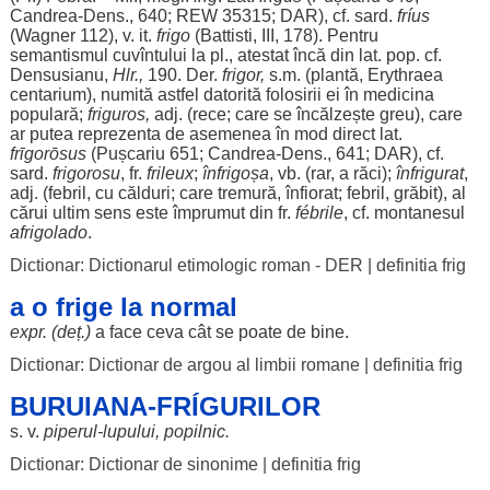
Candrea
-
Dens
., 640; REW 35315;
DAR
), cf.
sard
.
fríus
(Wagner 112), v. it.
frigo
(Battisti, III, 178).
Pentru
semantismul
cuvîntului la pl.,
atestat
încă
din lat. pop. cf.
Densusianu,
Hlr.,
190. Der.
frigor
,
s.m. (
plantă
, Erythraea
centarium),
numită
astfel
datorită
folosirii
ei în
medicina
populară
;
friguros
,
adj. (
rece
; care se
încălzește
greu
), care
ar
putea
reprezenta
de
asemenea
în
mod
direct
lat.
frῑgorōsus
(Pușcariu 651;
Candrea
-
Dens
., 641;
DAR
), cf.
sard
.
frigorosu
, fr.
frileux
;
înfrigoșa
, vb. (
rar
, a
răci
);
înfrigurat
,
adj. (
febril
, cu
călduri
; care
tremură
,
înfiorat
;
febril
,
grăbit
), al
cărui
ultim
sens
este
împrumut
din fr.
fébrile
, cf. montanesul
afrigolado
.
Dictionar: Dictionarul etimologic roman - DER
|
definitia frig
a o frige la normal
expr. (deț.)
a
face
ceva cât se
poate
de
bine
.
Dictionar: Dictionar de argou al limbii romane
|
definitia frig
BURUIANA-FRÍGURILOR
s. v.
piperul
-
lupului
,
popilnic
.
Dictionar: Dictionar de sinonime
|
definitia frig