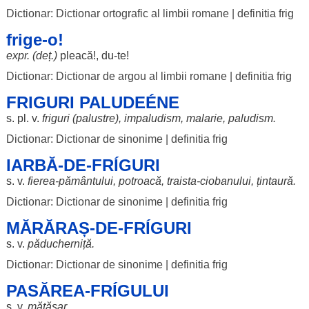
Dictionar: Dictionar ortografic al limbii romane
|
definitia frig
frige-o!
expr. (deț.)
pleacă
!,
du
-te!
Dictionar: Dictionar de argou al limbii romane
|
definitia frig
FRIGURI PALUDEÉNE
s. pl. v.
friguri
(
palustre
),
impaludism
,
malarie
,
paludism
.
Dictionar: Dictionar de sinonime
|
definitia frig
IARBĂ-DE-FRÍGURI
s. v.
fierea
-
pământului
,
potroacă
,
traista
-
ciobanului
,
țintaură
.
Dictionar: Dictionar de sinonime
|
definitia frig
MĂRĂRAȘ-DE-FRÍGURI
s. v.
păducherniță
.
Dictionar: Dictionar de sinonime
|
definitia frig
PASĂREA-FRÍGULUI
s. v.
mătăsar
.