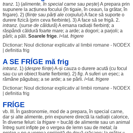
tranz.
1) (
alimente
, în
special
carne
sau
pește
) A
prepara
prin
supunere
la
acțiunea
focului
(în
tigaie
, în
ceaun
, la
grătar
, în
frigare
). 2) (
ființe
sau
părți
ale
corpului
) A
face
să
suporte
o
durere
fizică
(prin ceva
fierbinte
). 3) A
face
să se
frigă
. 2.
intranz.
(
surse
de
căldură
) A
emana
radiații
fierbinți
; a
răspândi
căldură
foarte
mare
; a
arde
; a
dogori
; a
parjoli
; a
pârli
; a
păli
.
Soarele
frige
. /<lat.
frigere
Dictionar: Noul dictionar explicativ al limbii romane - NODEX
|
definitia frig
A SE FRÍGE mă frig
intranz.
1) (
despre
ființe
) A-și
cauza
o
durere
acută
(cu
focul
sau cu un
obiect
foarte
fierbinte
). 2)
fig.
A
suferi
un
eșec
; a
rămâne
păgubaș
; a se
arde
; a se
pârli
. /<lat.
frigere
Dictionar: Noul dictionar explicativ al limbii romane - NODEX
|
definitia frig
FRÍGE
vb. III. În
gastronomie
,
mod
de a
prepara
, în
special
carne
,
dar
și alte
alimente
, prin
expunere
directă
la
radiații
calorice
,
în
diverse
feluri:
la
frigare
=
bucăți
de
alimente
sau un
animal
întreg
sunt
infipte
pe o
vergea
de
lemn
sau de
metal
;
la
proțap
= pe o
vergea
sprijinită
de
două
crăcane
;
la
grătar
=