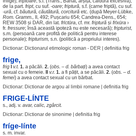
înfige
);
friptoare
, s.f. (Trans.,
Banat
,
arșiță
,
căldură
excesivă
),
de la
part
.
fript
, cu suf. -
oare
;
friptură
,
s.f. (
carne
friptă
), cu suf.
-
ură
, cf.
băutură
,
căutătură
,
corcitură
etc. (după Meyer-Lübke,
Rom
. Gramm.,
II, 492; Pușcariu 654;
Candrea
-
Dens
., 654;
REW 3508 și
DAR
, din lat.
frῑctūra
, cf. mr.
friptură
și
frῑxūra
›
fr.
fressure
; însă această
ipoteză
nu este
necesară
);
fripturist
,
s.m. (
persoană
care
profită
de
politică
pentru
interese
personale
);
fripturism
,
s.n. (
politică
a
propriului
interes
).
Dictionar: Dictionarul etimologic roman - DER
|
definitia frig
frige,
frig
I
v.t.
1.
a
păcăli
.
2.
(
obs. – d.
bărbați
) a avea
contact
sexual
cu o
femeie
.
II
v.r.
1.
a fi
pățit
, a se
păcăli
.
2.
(
obs. – d.
femei
) a avea
contact
sexual
cu un
bărbat
.
Dictionar: Dictionar de argou al limbii romane
|
definitia frig
FRIGE-LÍNTE
s., adj. v.
avar
,
calic
,
zgârcit
.
Dictionar: Dictionar de sinonime
|
definitia frig
fríge-línte
s. m.
invar
.