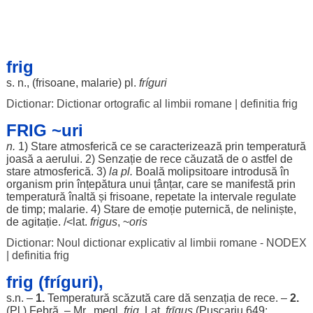
frig
s. n., (
frisoane
,
malarie
) pl.
fríguri
Dictionar: Dictionar ortografic al limbii romane
|
definitia frig
FRIG ~uri
n.
1)
Stare
atmosferică
ce se
caracterizează
prin
temperatură
joasă
a
aerului
. 2)
Senzație
de
rece
căuzată
de o
astfel
de
stare
atmosferică
. 3)
la pl.
Boală
molipsitoare
introdusă
în
organism
prin
înțepătura
unui
țânțar
, care se
manifestă
prin
temperatură
înaltă
și
frisoane
,
repetate
la
intervale
regulate
de
timp
;
malarie
. 4)
Stare
de
emoție
puternică
, de
neliniște
,
de
agitație
. /<lat.
frigus
, ~
oris
Dictionar: Noul dictionar explicativ al limbii romane - NODEX
|
definitia frig
frig (fríguri),
s.n. –
1.
Temperatură
scăzută
care dă
senzația
de
rece
. –
2.
(Pl.)
Febră
. – Mr., megl.
frig
. Lat.
frῑgus
(Pușcariu 649;