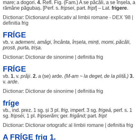
mare
; a
dogori
.
4.
Refl. Fig. (Fam.) A se
păcăli
, a se
înșela
, a
rămâne
păgubaș
. [Perf. s.
fripsei
,
part
.
fript
] – Lat.
frigere
.
Dictionar: Dictionarul explicativ al limbii romane - DEX '98
|
definitia frig
FRÍGE
vb. v.
ademeni
,
amăgi
,
încânta
,
înșela
,
minți
,
momi
,
păcăli
,
prosti
,
purta
,
trișa
.
Dictionar: Dictionar de sinonime
|
definitia frig
FRÍGE
vb.
1.
v.
prăji
.
2.
a (se)
arde
.
(M-
am
~ la
deget
, de la
plită
.)
3.
v.
arde
.
Dictionar: Dictionar de sinonime
|
definitia frig
fríge
vb., ind. prez. 1 sg. și 3 pl.
frig,
imperf. 3 sg.
frigeá
,
perf. s. 1
sg.
fripséi
,
1 pl.
frípserăm
;
ger
.
frigând
;
part
.
fript
Dictionar: Dictionar ortografic al limbii romane
|
definitia frig
A FRÍGE frig 1.