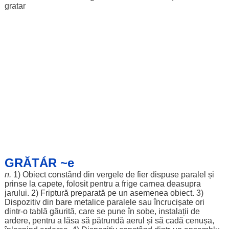
gratar
GRĂTÁR ~e
n.
1)
Obiect
constând
din
vergele
de
fier
dispuse
paralel
și
prinse
la
capete
,
folosit
pentru
a
frige
carnea
deasupra
jarului
. 2)
Friptură
preparată
pe un
asemenea
obiect
. 3)
Dispozitiv
din
bare
metalice
paralele
sau
încrucișate
ori
dintr-o
tablă
găurită
, care se pune în
sobe
,
instalații
de
ardere
,
pentru
a
lăsa
să
pătrundă
aerul
și să
cadă
cenușa
,