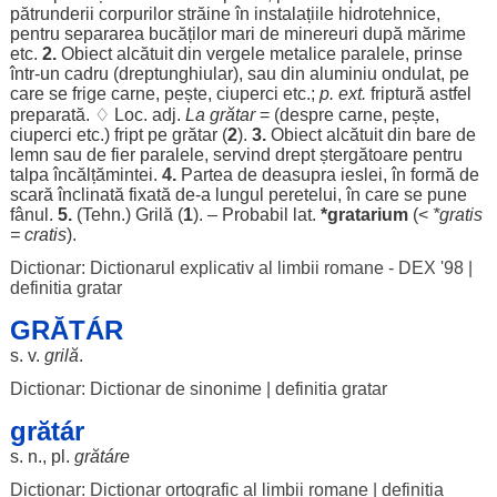
pătrunderii
corpurilor
străine
în
instalațiile
hidrotehnice
,
pentru
separarea
bucăților
mari
de
minereuri
după
mărime
etc.
2.
Obiect
alcătuit
din
vergele
metalice
paralele
,
prinse
într-un
cadru
(
dreptunghiular
), sau din
aluminiu
ondulat
, pe
care se
frige
carne
,
pește
,
ciuperci
etc.;
p. ext.
friptură
astfel
preparată
. ♢
Loc
. adj.
La grătar
= (
despre
carne
,
pește
,
ciuperci
etc.)
fript
pe grătar (
2
).
3.
Obiect
alcătuit
din
bare
de
lemn
sau de
fier
paralele
,
servind
drept
ștergătoare
pentru
talpa
încălțămintei
.
4.
Partea
de
deasupra
ieslei
, în
formă
de
scară
înclinată
fixată
de-a
lungul
peretelui
, în care se pune
fânul
.
5.
(
Tehn
.)
Grilă
(
1
). –
Probabil
lat.
*gratarium
(<
*
gratis
= cratis
).
Dictionar: Dictionarul explicativ al limbii romane - DEX '98
|
definitia gratar
GRĂTÁR
s. v.
grilă
.
Dictionar: Dictionar de sinonime
|
definitia gratar
grătár
s. n., pl.
grătáre
Dictionar: Dictionar ortografic al limbii romane
|
definitia