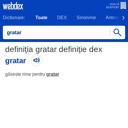
Dictionare:
Toate
DEX
Sinonime
Antonime
definiția gratar definiție dex
gratar
găsește rime pentru
gratar