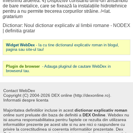
înlesnind
arderea
. 4)
Dispozitiv
constând
dintr-un
ansamblu
de
bare
metalice
, care se
fixează
la
instalațiile
hidrotehnice
pentru
a nu
permite
trecerea
corpurilor
străine
. /<lat.
gratarium
Dictionar: Noul dictionar explicativ al limbii romane - NODEX
|
definitia gratar
Widget WebDex
- Ia cu tine dictionarul explicativ roman in blogul,
pagina sau site-ul tau!
Plugin de browser
- Adauga pluginul de cautare WebDex in
browserul tau.
Contact WebDex
Copyright (C) 2004-2026 DEX online (http://dexonline.ro).
Informatii despre licenta
Majoritatea definitiilor incluse in acest
dictionar explicativ roman
online sunt preluate din baza de definitii a
DEX Online
. Webdex nu
isi asuma responsabilitatea pentru faptele ce rezulta din utilizarea
informatiilor prezente pe acest site si nu are nici o raspundere cu
privire la corectitudinea si coerenta informatiilor prezentate. Dex