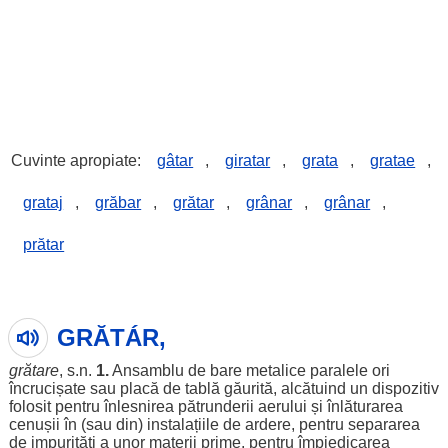
Cuvinte apropiate:
gâtar
,
giratar
,
grata
,
gratae
,
grataj
,
grăbar
,
grătar
,
grânar
,
grânar
,
prătar
GRĂTÁR,
grătare
, s.n.
1.
Ansamblu
de
bare
metalice
paralele
ori
încrucișate
sau
placă
de
tablă
găurită
,
alcătuind
un
dispozitiv
folosit
pentru
înlesnirea
pătrunderii
aerului
și
înlăturarea
cenușii
în (sau din)
instalațiile
de
ardere
,
pentru
separarea
de
impurități
a unor
materii
prime
,
pentru
împiedicarea