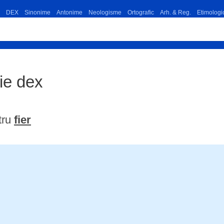
DEX
Sinonime
Antonime
Neologisme
Ortografic
Arh. & Reg.
Etimologi
ție dex
tru
fier