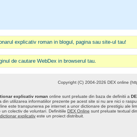
ionarul explicativ roman in blogul, pagina sau site-ul tau!
ginul de cautare WebDex in browserul tau.
Copyright (C) 2004-2026 DEX online (http
tionar explicativ roman
online sunt preluate din baza de definitii a
DE
 din utilizarea informatiilor prezente pe acest site si nu are nici o raspu
line este transpunerea pe internet a unor dictionare de prestigiu ale l
 un colectiv de voluntari. Definitiile
DEX Online
sunt preluate textual di
dictionar explicativ
este un proiect distribuit.