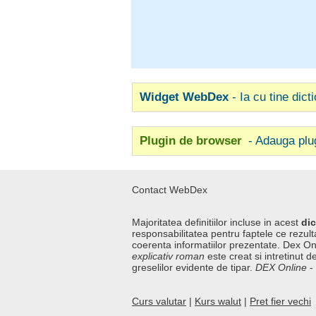
Widget WebDex
- Ia cu tine dict
Plugin de browser
- Adauga plu
Contact WebDex
Majoritatea definitiilor incluse in acest
dic
responsabilitatea pentru faptele ce rezulta
coerenta informatiilor prezentate. Dex On
explicativ roman
este creat si intretinut de
greselilor evidente de tipar.
DEX Online
-
Curs valutar
|
Kurs walut
|
Pret fier vechi