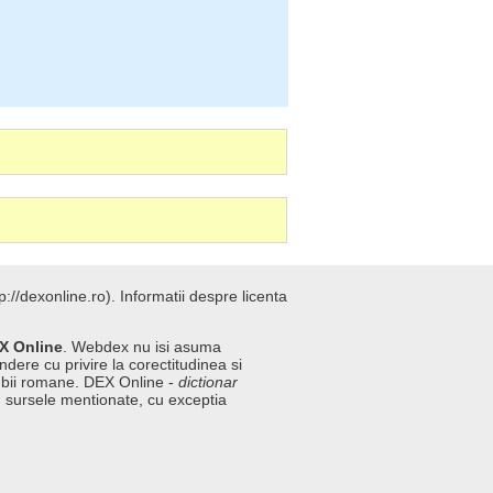
://dexonline.ro).
Informatii despre licenta
X Online
. Webdex nu isi asuma
ndere cu privire la corectitudinea si
imbii romane. DEX Online -
dictionar
n sursele mentionate, cu exceptia