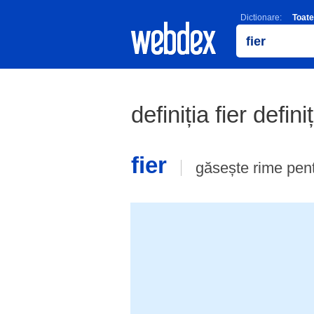
Dictionare:
Toate
definiția fier defini
fier
găsește rime pen