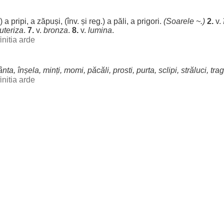
.) a
pripi
, a
zăpuși
, (înv. și
reg
.) a
păli
, a
prigori
.
(
Soarele
~.)
2.
v.
uteriza
.
7.
v.
bronza
.
8.
v.
lumina
.
initia arde
ânta
,
înșela
,
minți
,
momi
,
păcăli
,
prosti
,
purta
,
sclipi
,
străluci
,
tra
initia arde