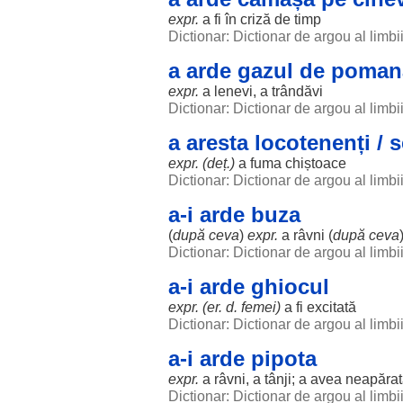
expr.
a fi în
criză
de
timp
Dictionar: Dictionar de argou al limb
a arde gazul de poman
expr.
a
lenevi
, a
trândăvi
Dictionar: Dictionar de argou al limb
a aresta locotenenți / 
expr. (deț.)
a
fuma
chiștoace
Dictionar: Dictionar de argou al limb
a-i arde buza
(
după ceva
)
expr.
a
râvni
(
după ceva
Dictionar: Dictionar de argou al limb
a-i arde ghiocul
expr. (
er
. d.
femei
)
a fi
excitată
Dictionar: Dictionar de argou al limb
a-i arde pipota
expr.
a
râvni
, a
tânji
; a avea
neapărat
Dictionar: Dictionar de argou al limb