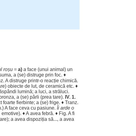
ul
roșu
=
a)
a
face
(unui
animal
) un
suma
, a (se)
distruge
prin
foc
. ♦
nz. A
distruge
printr-o
reacție
chimică
.
are
)
obiecte
de
lut
, de
ceramică
etc. ♦
ăspândi
lumină
; a
luci
, a
străluci
.
bronza
, a (se)
pârli
(
prea
tare
).
IV
. 1.
t
foarte
fierbinte
; a (se)
frige
. ♦ Tranz.
m.) A
face
ceva cu
pasiune
.
Îi arde o
i
emotive
). ♦ A avea
febră
. ♦ Fig. A fi
are
); a avea
dispoziția
să..., a avea