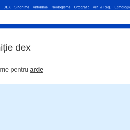
DEX
Sinonime
Antonime
Neologisme
Ortografic
Arh. & Reg.
Etimologi
niție dex
ime pentru
arde