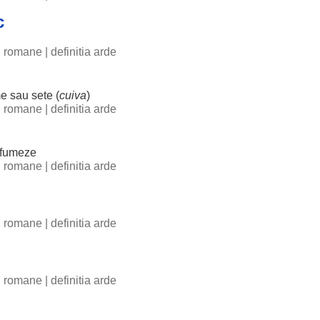
c
ii romane
|
definitia arde
me
sau
sete
(
cuiva
)
ii romane
|
definitia arde
fumeze
ii romane
|
definitia arde
ii romane
|
definitia arde
ii romane
|
definitia arde