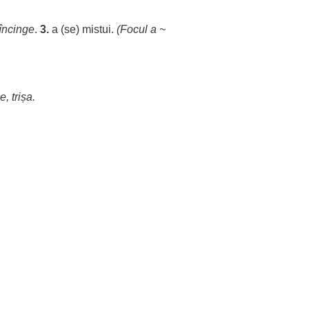
încinge
.
3.
a (se)
mistui
.
(
Focul
a ~
ge
,
trișa
.