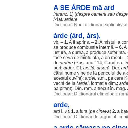
A SE ÁRDE mă ard
intranz.
1) (
despre
oameni
sau
despr
/<lat.
ardere
Dictionar: Noul dictionar explicativ 
árde (árd, árs),
vb. –
1.
A fi
aprins
. –
2.
A
mistui
, a
co
se
produce
combustie
internă
. –
6.
A
ustura
, a
durea
, a
produce
suferință
.
face
ceva de mîntuială, a da
rasol
. –
de
ardēre
(Pușcariu 114;
Candrea
-
D
port
.
arder
. Cf.
arșiță
,
arsură
.
Der.
ard
cărui
nume
vine
de la
pericolul
de a-
acestui
cuvînt);
ardei
,
s.m., pe care K
vechi
de la *
ardel
,
formație
dim.;
arde
palpitant
). Din.
rom
. a
trecut
în. mag.
Dictionar: Dictionarul etimologic ro
arde,
ard
I.
v.t.
1.
a
fura
(
pe cineva
)
2.
a
bat
Dictionar: Dictionar de argou al limb
a arde cămașa pe cine