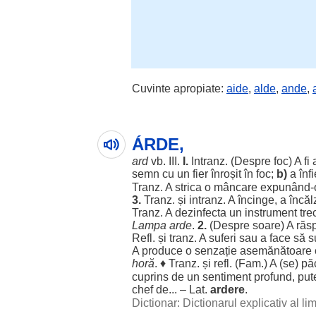
Cuvinte apropiate:
aide
,
alde
,
ande
,
ÁRDE,
ard
vb. III.
I.
Intranz. (
Despre
foc
) A fi
semn
cu un
fier
înroșit
în
foc
;
b)
a
înf
Tranz. A
strica
o
mâncare
expunând
3.
Tranz. și intranz. A
încinge
, a
încăl
Tranz. A
dezinfecta
un
instrument
tre
Lampa
arde
.
2.
(
Despre
soare
) A
răs
Refl. și tranz. A
suferi
sau a
face
să
s
A
produce
o
senzație
asemănătoare
horă
. ♦ Tranz. și refl. (Fam.) A (se)
pă
cuprins
de un
sentiment
profund
,
put
chef
de... – Lat.
ardere
.
Dictionar: Dictionarul explicativ al l