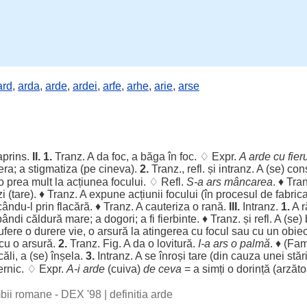
ard
,
arda
,
arde
,
ardei
,
arfe
,
arhe
,
arie
,
arse
aprins
.
II. 1.
Tranz. A da
foc
, a
băga
în
foc
. ♢ Expr.
A arde cu
fier
iera
; a
stigmatiza
(pe cineva).
2.
Tranz., refl. și intranz. A (se)
con
-o
prea
mult
la
acțiunea
focului
. ♢ Refl.
S-a
ars
mâncarea
. ♦ Tra
zi
(
tare
). ♦ Tranz. A
expune
acțiunii
focului
(în
procesul
de
fabric
cându-l prin
flacără
. ♦ Tranz. A
cauteriza
o
rană
.
III.
Intranz.
1.
A
r
pândi
căldură
mare
; a
dogori
; a fi
fierbinte
. ♦ Tranz. și refl. A (se)
ufere
o
durere
vie
, o
arsură
la
atingerea
cu
focul
sau cu un
obiec
cu o
arsură
.
2.
Tranz. Fig. A da o
lovitură
.
I-a
ars
o
palmă
. ♦ (Fa
căli
, a (se)
înșela
.
3.
Intranz. A se
înroși
tare
(din
cauza
unei
stăr
ernic
. ♢ Expr.
A-i arde
(cuiva)
de ceva
= a
simți
o
dorință
(
arzăto
imbii romane - DEX '98
|
definitia arde