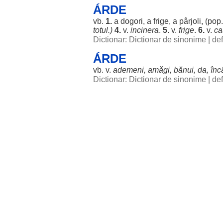
ÁRDE
vb.
1.
a
dogori
, a
frige
, a
pârjoli
, (pop
totul
.)
4.
v.
incinera
.
5.
v.
frige
.
6.
v.
ca
Dictionar: Dictionar de sinonime
|
def
ÁRDE
vb. v.
ademeni
,
amăgi
,
bănui
, da,
înc
Dictionar: Dictionar de sinonime
|
def