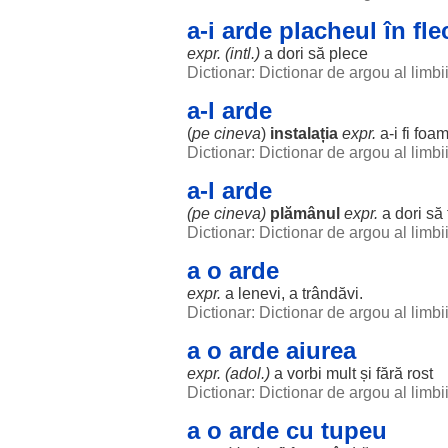
a-i arde placheul în fle
expr. (intl.)
a
dori
să
plece
Dictionar: Dictionar de argou al limb
a-l arde
(
pe cineva
)
instalația
expr.
a-i fi
foa
Dictionar: Dictionar de argou al limb
a-l arde
(pe cineva)
plămânul
expr.
a
dori
să
Dictionar: Dictionar de argou al limb
a o arde
expr.
a
lenevi
, a
trândăvi
.
Dictionar: Dictionar de argou al limb
a o arde aiurea
expr. (adol.)
a
vorbi
mult
și
fără
rost
Dictionar: Dictionar de argou al limb
a o arde cu tupeu