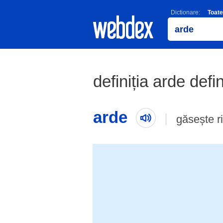
Dictionare:
Toate
definiția arde defi
arde
găsește r