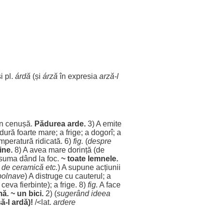
i pl.
árdă
(și
árză
în
expresia
arză
-l
în
cenușă
.
Pădurea
arde.
3) A
emite
ldură
foarte
mare
; a
frige
; a
dogorî
; a
mperatură
ridicată
. 6)
fig.
(
despre
ine
.
8) A avea
mare
dorință
(de
suma
dând
la
foc
.
~ toate
lemnele
.
de
ceramică
etc.
) A
supune
acțiunii
bolnave
) A
distruge
cu
cauterul
; a
 ceva
fierbinte
); a
frige
. 8)
fig.
A
face
mă
. ~ un
bici
.
2) (
sugerând
ideea
ă-l
ardă
)!
/<lat.
ardere