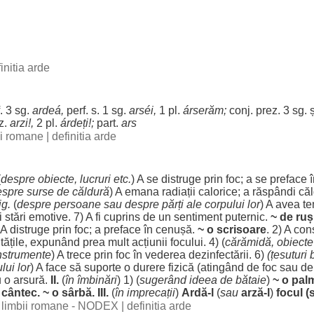
initia arde
. 3 sg.
ardeá
,
perf. s. 1 sg.
arséi
,
1 pl.
árserăm
;
conj. prez. 3 sg. ș
z.
arzi
!,
2 pl.
árdeți
!;
part
.
ars
bii romane
|
definitia arde
(
despre
obiecte
,
lucruri
etc.
) A se
distruge
prin
foc
; a se
preface
espre
surse
de
căldură
) A
emana
radiații
calorice
; a
răspândi
că
ig.
(
despre
persoane
sau
despre
părți
ale
corpului
lor
) A avea
te
i
stări
emotive
. 7) A fi
cuprins
de un
sentiment
puternic
.
~ de
ruș
 A
distruge
prin
foc
; a
preface
în
cenușă
.
~ o
scrisoare
. 2) A
con
tățile
,
expunând
prea
mult
acțiunii
focului
. 4) (
cărămidă
,
obiecte
nstrumente
) A
trece
prin
foc
în
vederea
dezinfectării
. 6)
(
țesuturi
lui
lor
) A
face
să
suporte
o
durere
fizică
(
atingând
de
foc
sau de
 o
arsură
.
II.
(
în
îmbinări
) 1) (
sugerând
ideea
de
bătaie
)
~ o
pal
n
cântec
. ~ o
sârbă
. III.
(
în
imprecații
)
Ardă
-l
(
sau
arză
-l
)
focul
(s
al limbii romane - NODEX
|
definitia arde