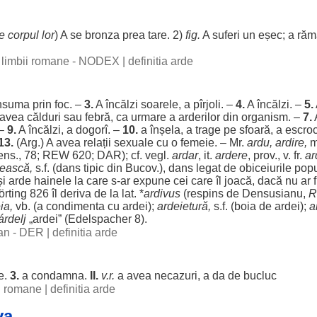
e
corpul
lor
) A se
bronza
prea
tare
. 2)
fig.
A
suferi
un
eșec
; a
răm
al limbii romane - NODEX
|
definitia arde
nsuma
prin
foc
. –
3.
A
încălzi
soarele
, a pîrjoli. –
4.
A
încălzi
. –
5.
 avea
călduri
sau
febră
, ca
urmare
a
arderilor
din
organism
. –
7.
 –
9.
A
încălzi
, a
dogorî
. –
10.
a
înșela
, a
trage
pe
sfoară
, a
escro
13.
(Arg.) A avea
relații
sexuale
cu o
femeie
. – Mr.
ardu, ardire,
m
ens
., 78; REW 620;
DAR
); cf. vegl.
ardar
, it.
ardere
, prov., v. fr.
ar
ească,
s.f. (
dans
tipic
din Bucov.),
dans
legat
de
obiceiurile
popu
și arde
hainele
la care s-
ar
expune
cei care
îl
joacă
,
dacă
nu
ar
f
örting 826
îl
deriva
de la lat. *
ardivus
(
respins
de Densusianu,
R
ia
,
vb. (a
condimenta
cu
ardei
);
ardeietură,
s.f. (
boia
de
ardei
);
a
árdelj
„
ardei
” (Edelspacher 8).
man - DER
|
definitia arde
e
.
3.
a
condamna
.
II.
v.r.
a avea
necazuri
, a da de
bucluc
ii romane
|
definitia arde
va