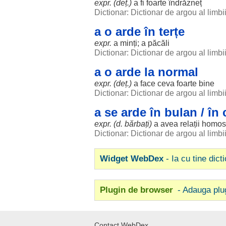
expr. (deț.)
a fi
foarte
îndrăzneț
Dictionar: Dictionar de argou al limb
a o arde în terțe
expr.
a
minți
; a
păcăli
Dictionar: Dictionar de argou al limb
a o arde la normal
expr. (deț.)
a
face
ceva
foarte
bine
Dictionar: Dictionar de argou al limb
a se arde în bulan / în 
expr. (d.
bărbați
)
a avea
relații
homos
Dictionar: Dictionar de argou al limb
Widget WebDex
- Ia cu tine dict
Plugin de browser
- Adauga plu
Contact WebDex