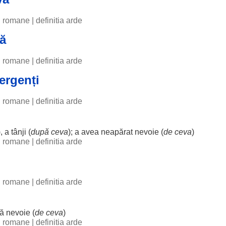
ii romane
|
definitia arde
ă
ii romane
|
definitia arde
sergenți
ii romane
|
definitia arde
), a
tânji
(
după ceva
); a avea
neapărat
nevoie
(
de ceva
)
ii romane
|
definitia arde
ii romane
|
definitia arde
ă
nevoie
(
de ceva
)
ii romane
|
definitia arde