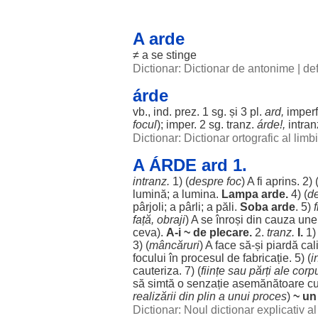
A arde
≠ a se
stinge
Dictionar: Dictionar de antonime
|
def
árde
vb., ind. prez. 1 sg. și 3 pl.
ard
,
imperf
focul
); imper. 2 sg. tranz.
árde!,
intran
Dictionar: Dictionar ortografic al lim
A ÁRDE ard 1.
intranz.
1) (
despre
foc
) A fi
aprins
. 2) 
lumină
; a
lumina
.
Lampa
arde.
4) (
d
pârjoli
; a
pârli
; a
păli
.
Soba
arde
. 5)
f
față
,
obraji
) A se
înroși
din
cauza
une
ceva).
A-i ~ de
plecare
.
2.
tranz.
I.
1)
3) (
mâncăruri
) A
face
să-și
piardă
cali
focului
în
procesul
de
fabricație
. 5) (
i
cauteriza
. 7) (
ființe
sau
părți
ale
corpu
să
simtă
o
senzație
asemănătoare
cu
realizării
din
plin
a unui
proces
)
~ u
Dictionar: Noul dictionar explicativ 