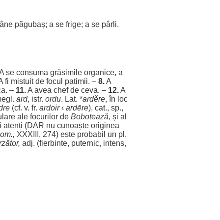
âne
păgubaș
; a se
frige
; a se
pârli
.
A se
consuma
grăsimile
organice
, a
A fi
mistuit
de
focul
patimii
. –
8.
A
ca
. –
11.
A avea
chef
de ceva. –
12.
A
egl.
ard
, istr.
ordu
. Lat. *
ardĕre
, în
loc
dre
(cf. v. fr.
ardoir
‹
ardēre
), cat., sp.,
lare
ale
focurilor
de
Bobotează
, și al
i
atenți
(
DAR
nu
cunoaște
originea
om
.,
XXXIII, 274) este
probabil
un pl.
rzător
,
adj. (
fierbinte
,
puternic
,
intens
,