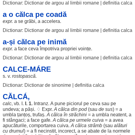
Dictionar: Dictionar de argou al limbii romane
|
definitia calca
a o călca pe coadă
expr.
a se
grăbi
, a
accelera
.
Dictionar: Dictionar de argou al limbii romane
|
definitia calca
a-și călca pe inimă
expr.
a
face
ceva
împotriva
propriei
voințe
.
Dictionar: Dictionar de argou al limbii romane
|
definitia calca
CALCE-MÁRE
s. v.
rostopască
.
Dictionar: Dictionar de sinonime
|
definitia calca
CĂLCÁ,
calc
, vb. I.
I. 1.
Intranz. A pune
piciorul
pe ceva sau pe
undeva
; a
păși
. ♢ Expr.
A călca din
pod
(sau
de
sus
) = a
umbla
țanțoș
,
trufaș
.
A călca în
străchini
= a
umbla
neatent
, a
fi
stângaci
; a
face
gafe
.
A călca pe
urmele
cuiva
= a avea
apucăturile
,
comportarea
cuiva.
A călca
strâmb
(sau
alături
cu
drumul
) = a fi
necinstit
,
incorect
, a se
abate
de la
normele