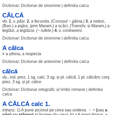
Dictionar: Dictionar de sinonime
|
definitia calca
CĂLCÁ
vb.
1.
v.
păși
.
2.
a
fecunda
.
(
Cocoșul
~
găina
.)
3.
a
netezi
,
(
Ban
.) a
piglui
, (prin
Maram
.) a
scăci
, (Transilv. și
Maram
.) a
teglăzi
, a
teglăzui
.
(~
rufele
.)
4.
v.
contraveni
.
Dictionar: Dictionar de sinonime
|
definitia calca
A călca
≠ a
șifona
, a
respecta
Dictionar: Dictionar de antonime
|
definitia calca
călcá
vb., ind. prez. 1 sg.
calc
,
3 sg. și pl.
cálcă,
1 pl.
călcăm
;
conj.
prez. 3 sg. și pl.
cálce
Dictionar: Dictionar ortografic al limbii romane
|
definitia
calca
A CĂLCÁ calc 1.
intranz.
1) A pune
piciorul
pe ceva sau
undeva
. ♢
~ (
sau
a
păși
)
cu
stângul
a)
începe
rău
ceva; b) a fi
prost
dispus
.
~