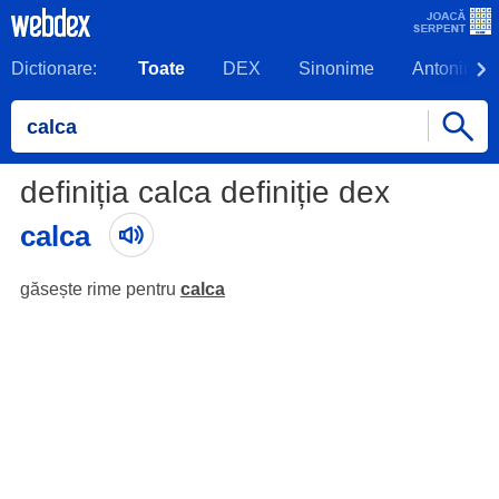
Dictionare:
Toate
DEX
Sinonime
Antonime
definiția calca definiție dex
calca
găsește rime pentru
calca