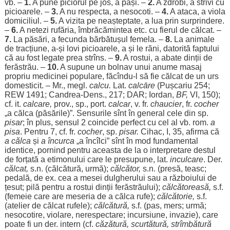
vb. –
1.
A pune
piciorul
pe
jos
, a
păși
. –
2.
A
zdrobi
, a
strivi
cu
picioarele
. –
3.
A nu
respecta
, a
nesocoti
. –
4.
A
ataca
, a
viola
domiciliul
. –
5.
A
vizita
pe
neașteptate
, a
lua
prin
surprindere
.
–
6.
A
netezi
rufăria
,
îmbrăcămintea
etc. cu
fierul
de
călcat
. –
7.
La
păsări
, a
fecunda
bărbătușul
femela
. –
8.
La
animale
de
tracțiune
, a-și
lovi
picioarele
, a și
le
răni
,
datorită
faptului
că au
fost
legate
prea
strîns. –
9.
A
rostui
, a
abate
dinții
de
ferăstrău
. –
10.
A
supune
un
bolnav
unui
anume
masaj
propriu
medicinei
populare
, făcîndu-l să fie
călcat
de un
urs
domesticit
. – Mr., megl.
calcu.
Lat.
calcāre
(Pușcariu 254;
REW 1491;
Candrea
-
Dens
., 217;
DAR
;
Iordan
,
BF,
VI
, 150);
cf. it.
calcare
,
prov., sp.,
port
.
calcar
, v. fr.
chaucier
, fr.
cocher
„a călca (
păsările
)”.
Sensurile
sînt în
general
cele
din sp.
pisar
; în
plus
,
sensul
2
coincide
perfect
cu cel al vb.
rom
.
a
pisa
.
Pentru
7, cf. fr.
cocher
, sp.
pisar
.
Cihac, I, 35,
afirma
că
a călca
și
a
încurca
„a încîlci” sînt în
mod
fundamental
identice
,
pornind
pentru
aceasta de la o
interpretare
destul
de
forțată
a
etimonului
care
le
presupune
, lat.
inculcare
. Der.
călcat
,
s.n. (
călcătură
,
urmă
);
călcător
,
s.n. (
presă
,
teasc
;
pedală
, de
ex
.
cea
a
mesei
dulgherului
sau a
războiului
de
țesut
;
pilă
pentru
a
rostui
dinții
ferăstrăului
);
călcătoreasă
,
s.f.
(
femeie
care are
meseria
de a călca
rufe
);
călcătorie
,
s.f.
(
atelier
de
călcat
rufele
);
călcătură
,
s.f. (
pas
,
mers
;
urmă
;
nesocotire
,
violare
,
nerespectare
;
incursiune
,
invazie
), care
poate
fi un der.
intern
(cf.
căzătură
,
scurtătură
, strîmbătură