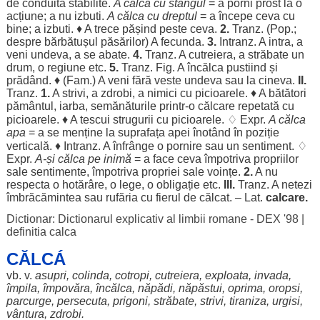
de
conduită
stabilite
.
A călca cu
stângul
= a
porni
prost
la o
acțiune
; a nu
izbuti
.
A călca cu
dreptul
= a
începe
ceva cu
bine
; a
izbuti
. ♦ A
trece
pășind
peste
ceva.
2.
Tranz. (Pop.;
despre
bărbătușul
păsărilor
) A
fecunda
.
3.
Intranz. A
intra
, a
veni
undeva
, a se
abate
.
4.
Tranz. A
cutreiera
, a
străbate
un
drum
, o
regiune
etc.
5.
Tranz. Fig. A
încălca
pustiind
și
prădând
. ♦ (Fam.) A
veni
fără
veste
undeva
sau la cineva.
II.
Tranz.
1.
A
strivi
, a
zdrobi
, a
nimici
cu
picioarele
. ♦ A
bătători
pământul
,
iarba
,
semănăturile
printr-o
călcare
repetată
cu
picioarele
. ♦ A
tescui
strugurii
cu
picioarele
. ♢ Expr.
A călca
apa
= a se
menține
la
suprafața
apei
înotând
în
poziție
verticală
. ♦ Intranz. A
înfrânge
o
pornire
sau un
sentiment
. ♢
Expr.
A-și călca pe
inimă
= a
face
ceva
împotriva
propriilor
sale
sentimente
,
împotriva
propriei
sale
voințe
.
2.
A nu
respecta
o
hotărâre
, o
lege
, o
obligație
etc.
III.
Tranz. A
netezi
îmbrăcămintea
sau
rufăria
cu
fierul
de
călcat
. – Lat.
calcare
.
Dictionar: Dictionarul explicativ al limbii romane - DEX '98
|
definitia calca
CĂLCÁ
vb. v.
asupri
,
colinda
,
cotropi
,
cutreiera
,
exploata
,
invada
,
împila
,
împovăra
,
încălca
,
năpădi
,
năpăstui
,
oprima
,
oropsi
,
parcurge
,
persecuta
,
prigoni
,
străbate
,
strivi
,
tiraniza
,
urgisi
,
vântura
,
zdrobi
.