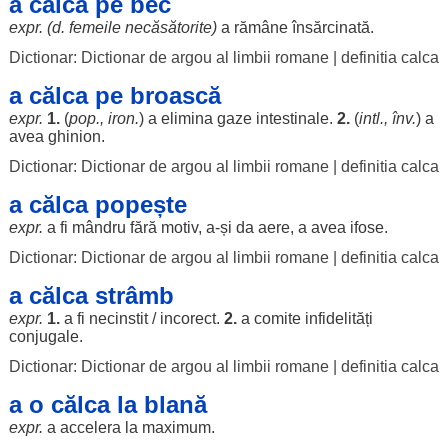
a călca pe bec
expr. (d.
femeile
necăsătorite
)
a
rămâne
însărcinată
.
Dictionar: Dictionar de argou al limbii romane
|
definitia calca
a călca pe broască
expr.
1.
(
pop., iron.
) a
elimina
gaze
intestinale
.
2.
(
intl., înv.
) a
avea
ghinion
.
Dictionar: Dictionar de argou al limbii romane
|
definitia calca
a călca popește
expr.
a fi
mândru
fără
motiv
, a-și da
aere
, a avea
ifose
.
Dictionar: Dictionar de argou al limbii romane
|
definitia calca
a călca strâmb
expr.
1.
a fi
necinstit
/
incorect
.
2.
a
comite
infidelități
conjugale
.
Dictionar: Dictionar de argou al limbii romane
|
definitia calca
a o călca la blană
expr.
a
accelera
la
maximum
.