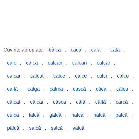
Cuvinte apropiate:
bâlcă
,
caca
,
cala
,
cală
,
calc
,
calca
,
calcan
,
calcan
,
calcar
,
calcar
,
calcat
,
calce
,
calce
,
calci
,
calco
,
calfă
,
calga
,
calma
,
cască
,
căca
,
călca
,
călcat
,
călcâi
,
căsca
,
câlă
,
câlfă
,
cârcă
,
culca
,
falcă
,
gâlcă
,
halca
,
halcă
,
palcă
,
pâlcă
,
salcă
,
șalcă
,
vâlcă