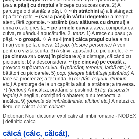
(
sau
a
păși
) cu
dreptul
a
începe
cu
succes
ceva. 2) A
parcurge
o
distanță
; a
păși
. ♢
~ în
străchini
a) a fi
stângaci
;
b) a
face
gafe
.
~ (
sau
a
păși
) în
vârful
degetelor
a
merge
atent
,
fără
zgomote
.
~
strâmb
(
sau
alăturea
cu
drumul
)
a
urma
o
cale
greșită
.
~ pe
urmele
cuiva
a avea
comportarea
cuiva, reluându-i
apucăturile
. 2. t
ranz.
1) A
trece
cu
pasul
; a
păși
.
~ o
groapă
. ♢
A nu-i (mai) călca
pragul
cuiva
a nu
(mai)
veni
pe la cineva. 2)
pop. (
despre
persoane
)
A
veni
pentru
o
vizită
scurtă
. 3) A
strivi
,
apăsând
cu
picioarele
. ♢
~
(pe cineva
sau
ceva) în
picioare
a) a
distruge
,
călcând
cu
picioarele
; b) a
desconsidera
.
~ (pe cineva) pe
coadă
a
provoca
supărarea
cuiva. 4)
(
pământ
,
terenuri
,
iarbă
etc.)
A
bătători
cu
picioarele
. 5)
pop. (
despre
bărbătușii
păsărilor
)
A
face
să
procreeze
; a
fecunda
. 6)
rar
(
țări
,
regiuni
,
drumuri
etc.)
A
parcurge
de la un
capăt
la
altul
; a
străbate
; a
traversa
.
7)
(
teritorii
)
A
încălca
,
prădând
și
pustiind
. 8)
fig. (
dispoziții
legale
)
A
neglija
,
comițând
o
abatere
; a nu
respecta
; a
încălca
. 9)
(
obiecte
de
îmbrăcăminte
,
albituri
etc.)
A
netezi
cu
fierul
de
călcat
. /<lat.
calcare
Dictionar: Noul dictionar explicativ al limbii romane - NODEX
|
definitia calca
călcá (cálc, călcát),