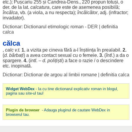
etc.); Pușcariu 255 și
Candrea
-
Dens
., 220
propun
totuși
, o
der. de la lat.
calcatura
, care este de
asemenea
posibilă
;
încălca
, vb. (a
viola
, a nu
respecta
);
încălcător
, adj. (
infractor
;
invadator
).
Dictionar: Dictionarul etimologic roman - DER
|
definitia
calca
călca
,
calc
v.t.
1.
a
vizita
pe cineva
fără
a-l
înștiința
în
prealabil
.
2.
(
d.
bărbați
) a avea
contact
sexual
cu o
femeie
.
3.
(
întl.
) a da o
spargere
.
4.
(
intl. – d.
polițiști
) a
face
o
razie
/ o
descindere
etc.
inopinată
.
Dictionar: Dictionar de argou al limbii romane
|
definitia calca
Widget WebDex
- Ia cu tine dictionarul explicativ roman in blogul,
pagina sau site-ul tau!
Plugin de browser
- Adauga pluginul de cautare WebDex in
browserul tau.