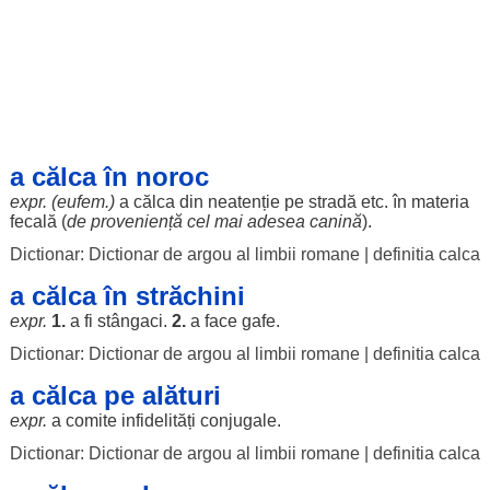
a călca în noroc
expr. (eufem.)
a călca din
neatenție
pe
stradă
etc. în
materia
fecală
(
de
proveniență
cel mai
adesea
canină
).
Dictionar: Dictionar de argou al limbii romane
|
definitia calca
a călca în străchini
expr.
1.
a fi
stângaci
.
2.
a
face
gafe
.
Dictionar: Dictionar de argou al limbii romane
|
definitia calca
a călca pe alături
expr.
a
comite
infidelități
conjugale
.
Dictionar: Dictionar de argou al limbii romane
|
definitia calca