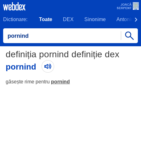
Dictionare:
Toate
DEX
Sinonime
Antonime
definiția pornind definiție dex
pornind
găsește rime pentru
pornind