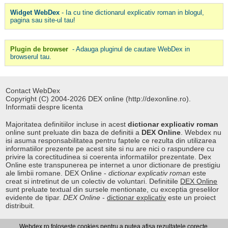
Widget WebDex
- Ia cu tine dictionarul explicativ roman in blogul,
pagina sau site-ul tau!
Plugin de browser
- Adauga pluginul de cautare WebDex in
browserul tau.
Contact WebDex
Copyright (C) 2004-2026 DEX online (http://dexonline.ro).
Informatii despre licenta
Majoritatea definitiilor incluse in acest
dictionar explicativ roman
online sunt preluate din baza de definitii a
DEX Online
. Webdex nu
isi asuma responsabilitatea pentru faptele ce rezulta din utilizarea
informatiilor prezente pe acest site si nu are nici o raspundere cu
privire la corectitudinea si coerenta informatiilor prezentate. Dex
Online este transpunerea pe internet a unor dictionare de prestigiu
ale limbii romane. DEX Online -
dictionar explicativ roman
este
creat si intretinut de un colectiv de voluntari. Definitiile
DEX Online
sunt preluate textual din sursele mentionate, cu exceptia greselilor
evidente de tipar.
DEX Online
-
dictionar explicativ
este un proiect
distribuit.
Webdex.ro foloseste cookies pentru a putea afisa rezultatele corecte.