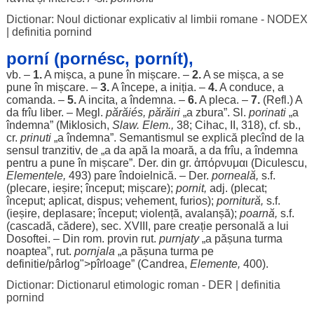
Dictionar: Noul dictionar explicativ al limbii romane - NODEX
|
definitia pornind
porní (pornésc, pornít),
vb. –
1.
A
mișca
, a pune în
mișcare
. –
2.
A se
mișca
, a se
pune în
mișcare
. –
3.
A
începe
, a
iniția
. –
4.
A
conduce
, a
comanda
. –
5.
A
incita
, a
îndemna
. –
6.
A
pleca
. –
7.
(Refl.) A
da frîu
liber
. – Megl.
părăiés,
părăiri
„a
zbura
”. Sl.
porinati
„a
îndemna
” (Miklosich,
Slaw. Elem.,
38; Cihac, II, 318), cf. sb.,
cr.
prinuti
„a
îndemna
”.
Semantismul
se
explică
plecînd de la
sensul
tranzitiv
, de „a da
apă
la
moară
, a da frîu, a
îndemna
pentru
a pune în
mișcare
”. Der. din gr. ἀπόρνυμαι (Diculescu,
Elementele
,
493) pare
îndoielnică
. – Der.
porneală
,
s.f.
(
plecare
,
ieșire
;
început
;
mișcare
);
pornit
,
adj. (
plecat
;
început
;
aplicat
,
dispus
;
vehement
,
furios
);
pornitură
,
s.f.
(
ieșire
,
deplasare
;
început
;
violență
,
avalanșă
);
poarnă
,
s.f.
(
cascadă
,
cădere
),
sec
. XVIII, pare
creație
personală
a lui
Dosoftei. – Din
rom
.
provin
rut.
purnjaty
„a
pășuna
turma
noaptea
”, rut.
pornjala
„a
pășuna
turma
pe
definitie
/pârlog">pîrloage” (
Candrea
,
Elemente
,
400).
Dictionar: Dictionarul etimologic roman - DER
|
definitia
pornind