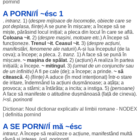
pornind
A PORN//Í ~ésc 1
.
intranz.
1) (
despre
mijloace
de
locomoție
,
obiecte
care se
pot
deplasa
,
ființe
) A se pune în
mișcare
; a
începe
să se
miște
,
părăsind
locul
inițial
; a
pleca
din
locul
în care se
află
.
Coloana
~it
. 2) (
despre
mașini
,
motoare
etc.
) A
începe
să
funcționeze
.
Trenul
~it
.
Ceasul
~it
. 3) (
despre
acțiuni
,
manifestări
,
fenomene
ale
naturii
) A-și
lua
începutul
(de la
ceva); a
începe
; a
pleca
. 2.
tranz.
1) A
face
să se
pună
în
mișcare
.
~
mașina
de
spălat
. 2) (
acțiuni
) A
realiza
în
partea
inițială
; a
începe
.
~
mitingul
. 3)
(
urmat
de un
conjunctiv
sau
de un
infinitiv
)
A fi pe
cale
(de); a
începe
; a
prinde
.
~ să
citească
. 4)
(
ființe
)
A
aduce
(în
mod
intenționat
) într-o
stare
de
iritare
,
îndemnând
la
acțiuni
dușmănoase
; a
ațâța
; a
provoca
; a
stârni
; a
întărâta
; a
incita
; a
instiga
. 5)
(
persoane
)
A
face
să
manifeste
o
atitudine
dușmănoasă
(
față
de cineva).
/<sl.
porinonti
Dictionar: Noul dictionar explicativ al limbii romane - NODEX
|
definitia pornind
A SE PORN//Í mă ~ésc
intranz.
A
începe
să
realizeze
o
acțiune
,
manifestând
multă
râvnă
și
interes
. /<sl.
porinonti