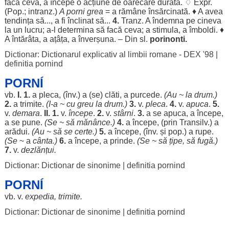
facă
ceva, a
începe
o
acțiune
de
oarecare
durată
. ♢ Expr.
(Pop.; intranz.)
A
porni
grea
= a
rămâne
însărcinată
. ♦ A avea
tendința
să..., a fi
înclinat
să...
4.
Tranz. A
îndemna
pe cineva
la un
lucru
; a-l
determina
să
facă
ceva; a
stimula
, a
îmboldi
. ♦
A
întărâta
, a
ațâța
, a
înverșuna
. – Din sl.
porinonti.
Dictionar: Dictionarul explicativ al limbii romane - DEX '98
|
definitia pornind
PORNÍ
vb.
I.
1.
a
pleca
, (înv.) a (se)
clăti
, a
purcede
.
(Au ~ la
drum
.)
2.
a
trimite
.
(I-a ~ cu
greu
la
drum
.)
3.
v.
pleca
.
4.
v.
apuca
.
5.
v.
demara
.
II.
1.
v.
începe
.
2.
v.
stârni
.
3.
a se
apuca
, a
începe
,
a se pune.
(Se ~ să
mănânce
.)
4.
a
începe
, (prin Transilv.) a
arădui
.
(Au ~ să se
certe
.)
5.
a
începe
, (înv. și pop.) a
rupe
.
(Se
~ a
cânta
.)
6.
a
începe
, a
prinde
.
(Se ~ să
țipe
, să
fugă
.)
7.
v.
dezlănțui
.
Dictionar: Dictionar de sinonime
|
definitia pornind
PORNÍ
vb. v.
expedia
,
trimite
.
Dictionar: Dictionar de sinonime
|
definitia pornind