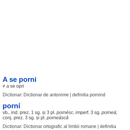
A se porni
≠ a se
opri
Dictionar: Dictionar de antonime
|
definitia pornind
porní
vb., ind. prez. 1 sg. și 3 pl.
pornésc
, imperf. 3 sg.
porneá
;
conj. prez. 3 sg. și pl.
porneáscă
Dictionar: Dictionar ortografic al limbii romane
|
definitia