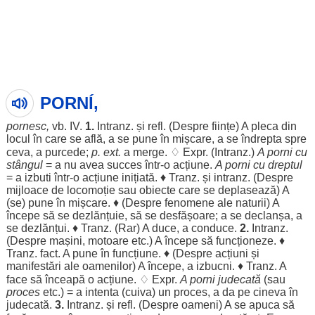
PORNÍ,
pornesc
,
vb.
IV
.
1.
Intranz. și refl. (
Despre
ființe
) A
pleca
din
locul
în care se
află
, a se pune în
mișcare
, a se
îndrepta
spre
ceva, a
purcede
;
p. ext.
a
merge
. ♢ Expr. (Intranz.)
A
porni
cu
stângul
= a nu avea
succes
într-o
acțiune
.
A
porni
cu
dreptul
= a
izbuti
într-o
acțiune
inițiată
. ♦ Tranz. și intranz. (
Despre
mijloace
de
locomoție
sau
obiecte
care se
deplasează
) A
(se) pune în
mișcare
. ♦ (
Despre
fenomene
ale
naturii
) A
începe
să se
dezlănțuie
, să se
desfășoare
; a se
declanșa
, a
se
dezlănțui
. ♦ Tranz. (
Rar
) A
duce
, a
conduce
.
2.
Intranz.
(
Despre
mașini
,
motoare
etc.) A
începe
să
funcționeze
. ♦
Tranz. fact. A pune în
funcțiune
. ♦ (
Despre
acțiuni
și
manifestări
ale
oamenilor
) A
începe
, a
izbucni
. ♦ Tranz. A
face
să
înceapă
o
acțiune
. ♢ Expr.
A
porni
judecată
(sau
proces
etc.) = a
intenta
(cuiva) un
proces
, a da pe cineva în
judecată
.
3.
Intranz. și refl. (
Despre
oameni
) A se
apuca
să