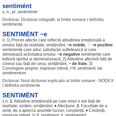
sentimént
s. n., pl.
sentiménte
Dictionar: Dictionar ortografic al limbii romane
|
definitia
sentimente
SENTIMÉNT ~e
n.
1)
Proces
afectiv
care
reflectă
atitudinea
emoțională
a
omului
față
de
realitate
;
simțământ
.
~e
nobile
.
♢
~e
pozitive
sentimente care
aduc
satisfacție
sufletească
și care
stimulează
activitatea
omului
.
~e
negative
sentimente care
tulbură
spiritul
și
demoralizează
. 2)
Atitudine
afectivă
față
de
cineva sau
față
de ceva;
simțământ
.
~ de
frate
.
3)
Convingere
proprie
;
impresie
intimă
. /<fr.
sentiment
,
lat.
sentimentum
Dictionar: Noul dictionar explicativ al limbii romane - NODEX
|
definitia sentimente
SENTIMÉNT
s.n.
1.
Atitudine
emoțională
pe care
omul
o are
față
de
realitate
;
simțire
,
simțământ
. ♦
Afecțiune
.
2.
Facultate
de a
simți
, de a
aprecia
anumite
lucruri
;
conștiință
. ♦
Credință
,
impresie
intimă
. [< fr.
sentiment
, it.
sentimento
].