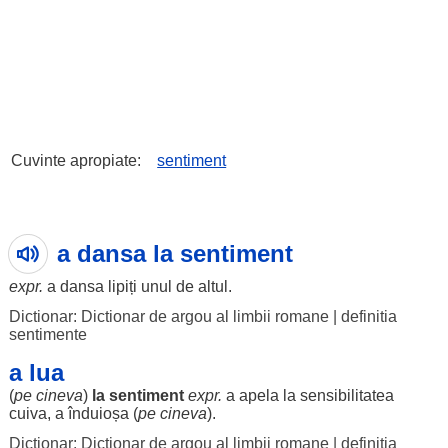
Cuvinte apropiate:
sentiment
a dansa la sentiment
expr.
a
dansa
lipiți
unul
de
altul
.
Dictionar: Dictionar de argou al limbii romane
|
definitia
sentimente
a lua
(
pe cineva
)
la
sentiment
expr.
a
apela
la
sensibilitatea
cuiva, a
înduioșa
(
pe cineva
).
Dictionar: Dictionar de argou al limbii romane
|
definitia