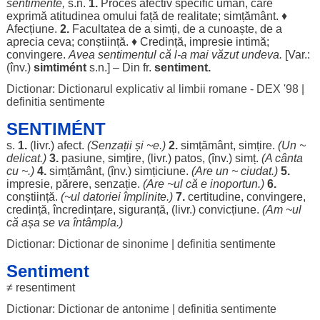
sentimente,
s.n.
1.
Proces
afectiv
specific
uman
, care
exprimă
atitudinea
omului
față
de
realitate
;
simțământ
. ♦
Afecțiune
.
2.
Facultatea
de a
simți
, de a
cunoaște
, de a
aprecia
ceva;
conștiință
. ♦
Credință
,
impresie
intimă
;
convingere
.
Avea
sentimentul
că l-a mai
văzut
undeva
.
[Var.:
(înv.)
simtimént
s.n.] – Din fr.
sentiment
.
Dictionar: Dictionarul explicativ al limbii romane - DEX '98
|
definitia sentimente
SENTIMÉNT
s.
1.
(livr.)
afect
.
(
Senzații
și ~e.)
2.
simțământ
,
simțire
.
(Un ~
delicat
.)
3.
pasiune
,
simțire
, (livr.)
patos
, (înv.)
simț
.
(A
cânta
cu ~.)
4.
simțământ
, (înv.)
simțiciune
.
(Are un ~
ciudat
.)
5.
impresie
,
părere
,
senzație
.
(Are ~ul că e
inoportun
.)
6.
conștiință
.
(~ul
datoriei
împlinite
.)
7.
certitudine
,
convingere
,
credință
,
încredințare
,
siguranță
, (livr.)
convicțiune
.
(
Am
~ul
că
așa
se va
întâmpla
.)
Dictionar: Dictionar de sinonime
|
definitia sentimente
Sentiment
≠
resentiment
Dictionar: Dictionar de antonime
|
definitia sentimente