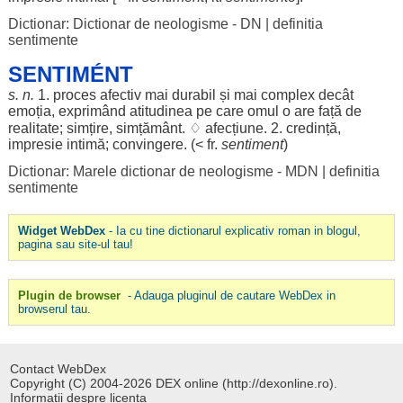
Dictionar: Dictionar de neologisme - DN
|
definitia
sentimente
SENTIMÉNT
s. n.
1.
proces
afectiv
mai
durabil
și mai
complex
decât
emoția
,
exprimând
atitudinea
pe care
omul
o are
față
de
realitate
;
simțire
,
simțământ
. ♢
afecțiune
. 2.
credință
,
impresie
intimă
;
convingere
. (< fr.
sentiment
)
Dictionar: Marele dictionar de neologisme - MDN
|
definitia
sentimente
Widget WebDex
- Ia cu tine dictionarul explicativ roman in blogul,
pagina sau site-ul tau!
Plugin de browser
- Adauga pluginul de cautare WebDex in
browserul tau.
Contact WebDex
Copyright (C) 2004-2026 DEX online (http://dexonline.ro).
Informatii despre licenta