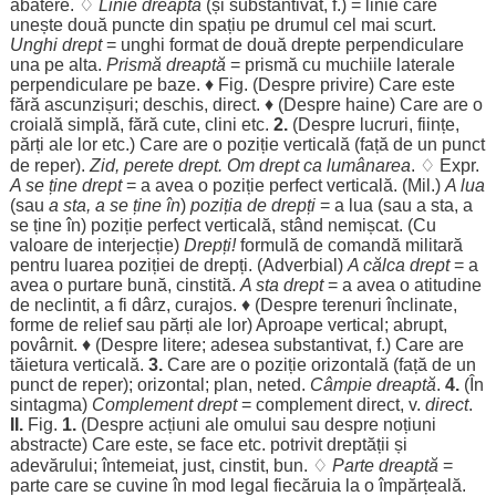
abatere
. ♢
Linie
dreaptă
(și
substantivat
, f.) =
linie
care
unește
două
puncte
din
spațiu
pe
drumul
cel mai
scurt
.
Unghi
drept
=
unghi
format
de
două
drepte
perpendiculare
una
pe alta.
Prismă
dreaptă
=
prismă
cu
muchiile
laterale
perpendiculare
pe
baze
. ♦ Fig. (
Despre
privire
) Care este
fără
ascunzișuri
;
deschis
,
direct
. ♦ (
Despre
haine
) Care are o
croială
simplă
,
fără
cute
,
clini
etc.
2.
(
Despre
lucruri
,
ființe
,
părți
ale
lor
etc.) Care are o
poziție
verticală
(
față
de un
punct
de
reper
).
Zid
,
perete
drept
.
Om
drept
ca
lumânarea
. ♢ Expr.
A se ține
drept
= a avea o
poziție
perfect
verticală
. (
Mil
.)
A
lua
(sau
a
sta
, a se ține în
)
poziția
de
drepți
= a
lua
(sau a
sta
, a
se ține în)
poziție
perfect
verticală
,
stând
nemișcat
. (Cu
valoare
de
interjecție
)
Drepți
!
formulă
de
comandă
militară
pentru
luarea
poziției
de
drepți
. (
Adverbial
)
A
călca
drept
= a
avea o
purtare
bună
,
cinstită
.
A
sta
drept
= a avea o
atitudine
de
neclintit
, a fi
dârz
,
curajos
. ♦ (
Despre
terenuri
înclinate
,
forme
de
relief
sau
părți
ale
lor
)
Aproape
vertical
;
abrupt
,
povârnit
. ♦ (
Despre
litere
;
adesea
substantivat
, f.) Care are
tăietura
verticală
.
3.
Care are o
poziție
orizontală
(
față
de un
punct
de
reper
);
orizontal
;
plan
,
neted
.
Câmpie
dreaptă
.
4.
(În
sintagma
)
Complement
drept
=
complement
direct
, v.
direct
.
II.
Fig.
1.
(
Despre
acțiuni
ale
omului
sau
despre
noțiuni
abstracte
) Care este, se
face
etc.
potrivit
dreptății
și
adevărului
;
întemeiat
,
just
,
cinstit
,
bun
. ♢
Parte
dreaptă
=
parte
care se
cuvine
în
mod
legal
fiecăruia
la o
împărțeală
.