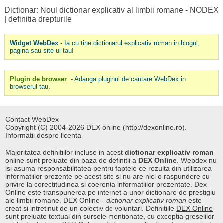
Dictionar: Noul dictionar explicativ al limbii romane - NODEX
|
definitia drepturile
Widget WebDex
- Ia cu tine dictionarul explicativ roman in blogul,
pagina sau site-ul tau!
Plugin de browser
- Adauga pluginul de cautare WebDex in
browserul tau.
Contact WebDex
Copyright (C) 2004-2026 DEX online (http://dexonline.ro).
Informatii despre licenta
Majoritatea definitiilor incluse in acest
dictionar explicativ roman
online sunt preluate din baza de definitii a
DEX Online
. Webdex nu
isi asuma responsabilitatea pentru faptele ce rezulta din utilizarea
informatiilor prezente pe acest site si nu are nici o raspundere cu
privire la corectitudinea si coerenta informatiilor prezentate. Dex
Online este transpunerea pe internet a unor dictionare de prestigiu
ale limbii romane. DEX Online -
dictionar explicativ roman
este
creat si intretinut de un colectiv de voluntari. Definitiile
DEX Online
sunt preluate textual din sursele mentionate, cu exceptia greselilor