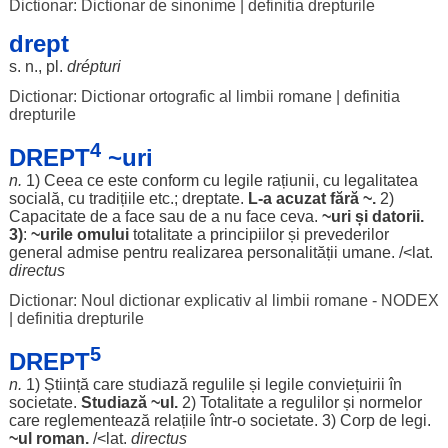
Dictionar: Dictionar de sinonime
|
definitia drepturile
drept
s. n., pl.
drépturi
Dictionar: Dictionar ortografic al limbii romane
|
definitia
drepturile
4
DREPT
~uri
n.
1) Ceea ce este
conform
cu
legile
rațiunii
, cu
legalitatea
socială
, cu
tradițiile
etc.;
dreptate
.
L-a
acuzat
fără
~.
2)
Capacitate
de a
face
sau de a nu
face
ceva.
~
uri
și
datorii
.
3)
:
~
urile
omului
totalitate
a
principiilor
și
prevederilor
general
admise
pentru
realizarea
personalității
umane
. /<lat.
directus
Dictionar: Noul dictionar explicativ al limbii romane - NODEX
|
definitia drepturile
5
DREPT
n.
1)
Știință
care
studiază
regulile
și
legile
conviețuirii
în
societate
.
Studiază
~ul.
2)
Totalitate
a
regulilor
și
normelor
care
reglementează
relațiile
într-o
societate
. 3)
Corp
de
legi
.
~ul
roman
.
/<lat.
directus