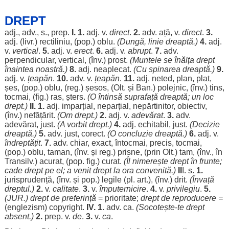
DREPT
adj., adv., s., prep.
I.
1.
adj. v.
direct
.
2.
adv.
ață
, v.
direct
.
3.
adj. (livr.)
rectiliniu
, (pop.)
oblu
.
(
Dungă
,
linie
dreaptă
.)
4.
adj.
v.
vertical
.
5.
adj. v.
erect
.
6.
adj. v.
abrupt
.
7.
adv.
perpendicular
,
vertical
, (înv.)
prost
.
(
Muntele
se
înălța
drept
înaintea
noastră
.)
8.
adj.
neaplecat
.
(Cu
spinarea
dreaptă
.)
9.
adj. v.
țeapăn
.
10.
adv. v.
țeapăn
.
11.
adj.
neted
,
plan
,
plat
,
șes
, (pop.)
oblu
, (
reg
.)
șesos
, (Olt. și
Ban
.)
polejnic
, (înv.)
tins
,
tocmai
, (fig.)
ras
,
șters
.
(O
întinsă
suprafață
dreaptă
; un
loc
drept
.)
II.
1.
adj.
imparțial
,
neparțial
,
nepărtinitor
,
obiectiv
,
(înv.)
nefățărit
.
(
Om
drept
.)
2.
adj. v.
adevărat
.
3.
adv.
adevărat
,
just
.
(A
vorbit
drept
.)
4.
adj.
echitabil
,
just
.
(
Decizie
dreaptă
.)
5.
adv.
just
,
corect
.
(O
concluzie
dreaptă
.)
6.
adj. v.
îndreptățit
.
7.
adv.
chiar
,
exact
,
întocmai
,
precis
,
tocmai
,
(pop.)
oblu
,
taman
, (înv. și
reg
.)
prisne
, (prin Olt.)
tam
, (înv., în
Transilv.)
acurat
, (pop. fig.)
curat
.
(
Îl
nimerește
drept
în
frunte
;
cade
drept
pe el; a
venit
drept
la
ora
convenită
.)
II
I. s.
1.
jurisprudență
, (înv. și pop.)
legile
(pl.
art
.), (înv.)
drit
.
(
Învață
dreptul
.)
2.
v.
calitate
.
3.
v.
împuternicire
.
4.
v.
privilegiu
.
5.
(
JUR
.)
drept
de
preferință
=
prioritate
;
drept
de
reproducere
=
(
englezism
)
copyright
.
IV
.
1.
adv. ca.
(
Socotește
-te
drept
absent
.)
2.
prep. v.
de
.
3.
v.
ca
.