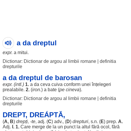
a da dreptul
expr.
a
mitui
.
Dictionar: Dictionar de argou al limbii romane
|
definitia
drepturile
a da dreptul de barosan
expr. (intl.)
1.
a da ceva cuiva
conform
unei
înțelegeri
prealabile
.
2.
(
iron.
) a
bate
(
pe cineva
).
Dictionar: Dictionar de argou al limbii romane
|
definitia
drepturile
DREPT, DREÁPTĂ,
(
A, B
)
drepți
, -te
, adj. (
C
) adv., (
D
)
drepturi
, s.n. (
E
) prep.
A.
Adj.
I. 1.
Care
merge
de la un
punct
la
altul
fără
ocol
,
fără