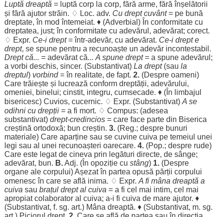
Luptă
dreaptă
=
luptă
corp
la
corp
,
fără
arme
,
fără
înșelătorii
și
fără
ajutor
străin
. ♢
Loc
. adv.
Cu
drept
cuvânt
= pe
bună
dreptate
, în
mod
întemeiat
. ♦ (
Adverbial
) În
conformitate
cu
dreptatea
,
just
; în
conformitate
cu
adevărul
,
adevărat
;
corect
.
♢ Expr.
Ce-i
drept
= într-
adevăr
, cu
adevărat
.
Ce-i
drept
e
drept
, se
spune
pentru
a
recunoaște
un
adevăr
incontestabil
.
Drept
că...
=
adevărat
că...
A
spune
drept
= a
spune
adevărul
;
a
vorbi
deschis
,
sincer
. (
Substantivat
)
La
drept
(sau
la
dreptul
)
vorbind
= în
realitate
, de
fapt
.
2.
(
Despre
oameni
)
Care
trăiește
și
lucrează
conform
dreptății
,
adevărului
,
omeniei
,
binelui
;
cinstit
,
integru
,
cumsecade
. ♦ (În
limbajul
bisericesc
)
Cuvios
,
cucernic
. ♢ Expr. (
Substantivat
)
A se
odihni
cu
drepții
= a fi
mort
. ♢ Compus: (
adesea
substantivat
)
drept
-
credincios
= care
face
parte
din
Biserica
creștină
ortodoxă
;
bun
creștin
.
3.
(
Reg
.;
despre
bunuri
materiale
) Care
aparține
sau se
cuvine
cuiva pe
temeiul
unei
legi
sau al unei
recunoașteri
oarecare
.
4.
(Pop.;
despre
rude
)
Care este
legat
de cineva prin
legături
directe
, de
sânge
;
adevărat
,
bun
.
B.
Adj. (În
opoziție
cu
stâng
)
1.
(
Despre
organe
ale
corpului
)
Așezat
în
partea
opusă
părții
corpului
omenesc
în care se
află
inima
. ♢ Expr.
A fi
mâna
dreaptă
a
cuiva
sau
brațul
drept
al cuiva
= a fi cel mai
intim
, cel mai
apropiat
colaborator
al cuiva; a-i fi cuiva de
mare
ajutor
. ♦
(
Substantivat
, f. sg.
art
.)
Mâna
dreaptă
. ♦ (
Substantivat
, m. sg.
art
.)
Piciorul
drept
.
2.
Care se
află
de
partea
sau în
direcția