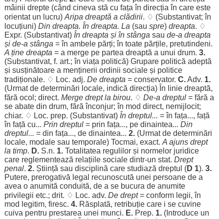
mâinii
drepte
(
când
cineva
stă
cu
fața
în
direcția
în care este
orientat
un
lucru
)
Aripa
dreaptă
a
clădirii
. ♢ (
Substantivat
; în
locuțiuni
)
Din
dreapta
. În
dreapta
. La
(sau
spre
)
dreapta
. ♢
Expr. (
Substantivat
)
În
dreapta
și în
stânga
sau
de-a
dreapta
și de-a
stânga
= în
ambele
părți
; în toate
părțile
,
pretutindeni
.
A ține
dreapta
= a
merge
pe
partea
dreaptă
a unui
drum
.
3.
(
Substantivat
, f.
art
.; în
viața
politică
)
Grupare
politică
adeptă
și
susținătoare
a
menținerii
ordinii
sociale
și
politice
tradiționale
. ♢
Loc
. adj.
De
dreapta
=
conservator
.
C.
Adv.
1.
(
Urmat
de
determinări
locale
,
indică
direcția
) În
linie
dreaptă
,
fără
ocol
;
direct
.
Merge
drept
la
birou
. ♢
De-a
dreptul
=
fără
a
se
abate
din
drum
,
fără
înconjur
; în
mod
direct
,
nemijlocit
;
chiar
. ♢
Loc
. prep. (
Substantivat
)
În
dreptul
...
= în
fața
...,
față
în
față
cu...
Prin
dreptul
= prin
fața
..., pe
dinaintea
...
Din
dreptul
...
= din
fața
..., de
dinaintea
...
2.
(
Urmat
de
determinări
locale
,
modale
sau
temporale
)
Tocmai
,
exact
.
A
ajuns
drept
la
timp
.
D.
S.n.
1.
Totalitatea
regulilor
și
normelor
juridice
care
reglementează
relațiile
sociale
dintr-un
stat
.
Drept
penal
.
2.
Știință
sau
disciplină
care
studiază
dreptul
(
D 1
).
3.
Putere
,
prerogativă
legal
recunoscută
unei
persoane
de a
avea o
anumită
conduită
, de a se
bucura
de
anumite
privilegii
etc.;
drit
. ♢
Loc
. adv.
De
drept
=
conform
legii
, în
mod
legitim
,
firesc
.
4.
Răsplată
,
retribuție
care i se
cuvine
cuiva
pentru
prestarea
unei
munci
.
E.
Prep.
1.
(
Introduce
un