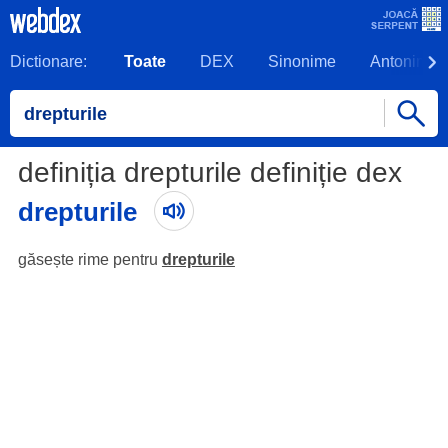
Dictionare:
Toate
DEX
Sinonime
Antonime
definiția drepturile definiție dex
drepturile
găsește rime pentru
drepturile