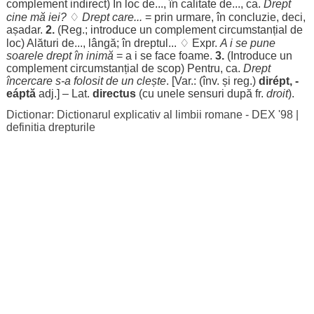
complement
indirect
) În
loc
de..., în
calitate
de..., ca.
Drept
cine
mă
iei
?
♢
Drept
care...
= prin
urmare
, în
concluzie
,
deci
,
așadar
.
2.
(
Reg
.;
introduce
un
complement
circumstanțial
de
loc
)
Alături
de...,
lângă
; în
dreptul
... ♢ Expr.
A i se pune
soarele
drept
în
inimă
= a i se
face
foame
.
3.
(
Introduce
un
complement
circumstanțial
de
scop
)
Pentru
, ca.
Drept
încercare
s-a
folosit
de un
clește
. [Var.: (înv. și
reg
.)
dirépt
, -
eáptă
adj.] – Lat.
directus
(cu unele
sensuri
după fr.
droit
).
Dictionar: Dictionarul explicativ al limbii romane - DEX '98
|
definitia drepturile