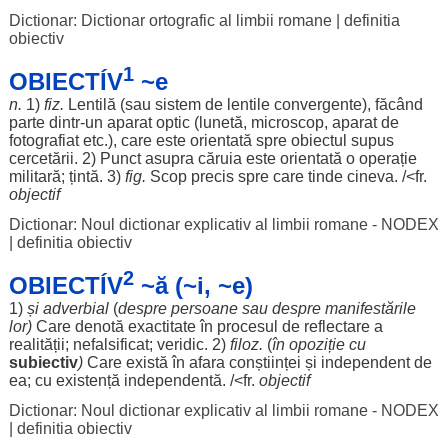
Dictionar: Dictionar ortografic al limbii romane
|
definitia
obiectiv
1
OBIECTÍV
~e
n.
1)
fiz.
Lentilă
(sau
sistem
de
lentile
convergente
),
făcând
parte
dintr-un
aparat
optic
(
lunetă
,
microscop
,
aparat
de
fotografiat
etc.), care este
orientată
spre
obiectul
supus
cercetării
. 2)
Punct
asupra
căruia
este
orientată
o
operație
militară
;
țintă
. 3)
fig.
Scop
precis
spre
care
tinde
cineva. /<fr.
objectif
Dictionar: Noul dictionar explicativ al limbii romane - NODEX
|
definitia obiectiv
2
OBIECTÍV
~ă (~i, ~e)
1)
și
adverbial
(
despre
persoane
sau
despre
manifestările
lor
)
Care
denotă
exactitate
în
procesul
de
reflectare
a
realității
;
nefalsificat
;
veridic
. 2)
filoz.
(
în
opoziție
cu
subiectiv
)
Care
există
în
afara
conștiinței
și
independent
de
ea; cu
existență
independentă
. /<fr.
objectif
Dictionar: Noul dictionar explicativ al limbii romane - NODEX
|
definitia obiectiv