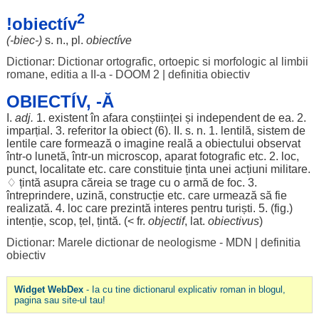
2
!obiectív
(-biec-)
s. n., pl.
obiectíve
Dictionar: Dictionar ortografic, ortoepic si morfologic al limbii
romane, editia a II-a - DOOM 2
|
definitia obiectiv
OBIECTÍV, -Ă
I.
adj.
1.
existent
în
afara
conștiinței
și
independent
de ea. 2.
imparțial
. 3.
referitor
la
obiect
(6). II. s. n. 1.
lentilă
,
sistem
de
lentile
care
formează
o
imagine
reală
a
obiectului
observat
într-o
lunetă
, într-un
microscop
,
aparat
fotografic
etc. 2.
loc
,
punct
,
localitate
etc. care
constituie
ținta
unei
acțiuni
militare
.
♢
țintă
asupra
căreia
se
trage
cu o
armă
de
foc
. 3.
întreprindere
,
uzină
,
construcție
etc. care
urmează
să fie
realizată
. 4.
loc
care
prezintă
interes
pentru
turiști
. 5. (fig.)
intenție
,
scop
,
țel
,
țintă
. (< fr.
objectif
, lat.
obiectivus
)
Dictionar: Marele dictionar de neologisme - MDN
|
definitia
obiectiv
Widget WebDex
- Ia cu tine dictionarul explicativ roman in blogul,
pagina sau site-ul tau!