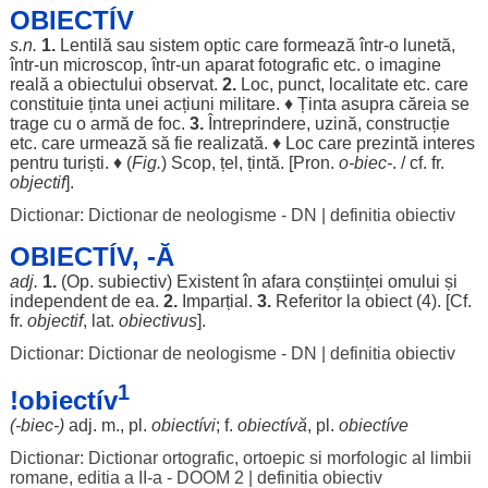
OBIECTÍV
s.n.
1.
Lentilă
sau
sistem
optic
care
formează
într-o
lunetă
,
într-un
microscop
, într-un
aparat
fotografic
etc. o
imagine
reală
a
obiectului
observat
.
2.
Loc
,
punct
,
localitate
etc. care
constituie
ținta
unei
acțiuni
militare
. ♦
Ținta
asupra
căreia
se
trage
cu o
armă
de
foc
.
3.
Întreprindere
,
uzină
,
construcție
etc. care
urmează
să fie
realizată
. ♦
Loc
care
prezintă
interes
pentru
turiști
. ♦ (
Fig.
)
Scop
,
țel
,
țintă
. [Pron.
o-biec-
. / cf. fr.
objectif
].
Dictionar: Dictionar de neologisme - DN
|
definitia obiectiv
OBIECTÍV, -Ă
adj.
1.
(
Op
.
subiectiv
)
Existent
în
afara
conștiinței
omului
și
independent
de ea.
2.
Imparțial
.
3.
Referitor
la
obiect
(4). [Cf.
fr.
objectif
, lat.
obiectivus
].
Dictionar: Dictionar de neologisme - DN
|
definitia obiectiv
1
!obiectív
(-biec-)
adj. m., pl.
obiectívi
; f.
obiectívă
, pl.
obiectíve
Dictionar: Dictionar ortografic, ortoepic si morfologic al limbii
romane, editia a II-a - DOOM 2
|
definitia obiectiv