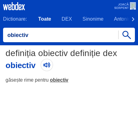
Dictionare:
Toate
DEX
Sinonime
Antonime
definiția obiectiv definiție dex
obiectiv
găsește rime pentru
obiectiv