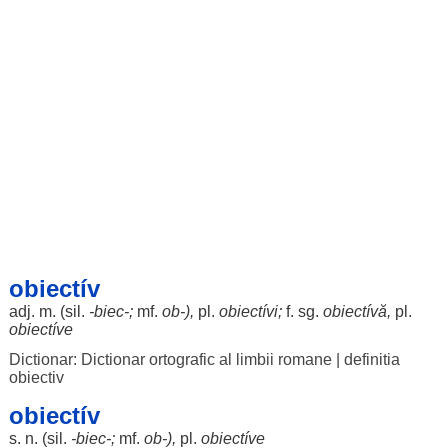
obiectív
adj. m. (
sil
.
-biec-;
mf.
ob
-),
pl.
obiectívi
;
f. sg.
obiectívă
,
pl.
obiectíve
Dictionar: Dictionar ortografic al limbii romane
|
definitia
obiectiv
obiectív
s. n. (
sil
.
-biec-;
mf.
ob
-),
pl.
obiectíve