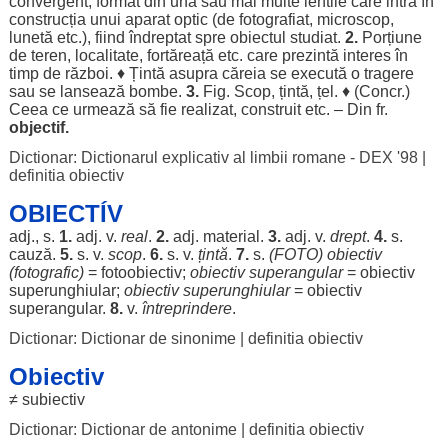
convergent
,
format
din
una
sau mai
multe
lentile
care
intră
în
construcția
unui
aparat
optic
(de
fotografiat
,
microscop
,
lunetă
etc.),
fiind
îndreptat
spre
obiectul
studiat
.
2.
Porțiune
de
teren
,
localitate
,
fortăreață
etc. care
prezintă
interes
în
timp
de
război
. ♦
Țintă
asupra
căreia
se
execută
o
tragere
sau se
lansează
bombe
.
3.
Fig.
Scop
,
țintă
,
țel
. ♦ (Concr.)
Ceea ce
urmează
să fie
realizat
,
construit
etc. – Din fr.
objectif.
Dictionar: Dictionarul explicativ al limbii romane - DEX '98
|
definitia obiectiv
OBIECTÍV
adj., s.
1.
adj. v.
real
.
2.
adj.
material
.
3.
adj. v.
drept
.
4.
s.
cauză
.
5.
s. v.
scop
.
6.
s. v.
țintă
.
7.
s.
(
FOTO
) obiectiv
(
fotografic
)
=
fotoobiectiv
;
obiectiv
superangular
= obiectiv
superunghiular
;
obiectiv
superunghiular
= obiectiv
superangular
.
8.
v.
întreprindere
.
Dictionar: Dictionar de sinonime
|
definitia obiectiv
Obiectiv
≠
subiectiv
Dictionar: Dictionar de antonime
|
definitia obiectiv