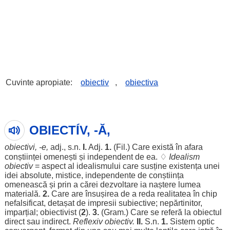
Cuvinte apropiate:
obiectiv
,
obiectiva
OBIECTÍV, -Ă,
obiectivi
, -e,
adj., s.n.
I.
Adj.
1.
(
Fil
.) Care
există
în
afara
conștiinței
omenești
și
independent
de ea. ♢
Idealism
obiectiv
=
aspect
al
idealismului
care
susține
existența
unei
idei
absolute
,
mistice
,
independente
de
conștiința
omenească
și prin a
cărei
dezvoltare
ia
naștere
lumea
materială
.
2.
Care are
însușirea
de a
reda
realitatea
în
chip
nefalsificat
,
detașat
de
impresii
subiective
;
nepărtinitor
,
imparțial
;
obiectivist
(
2
).
3.
(
Gram
.) Care se
referă
la
obiectul
direct
sau
indirect
.
Reflexiv
obiectiv.
II.
S.n.
1.
Sistem
optic