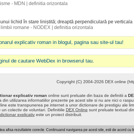
ogisme - MDN
|
definitia orizontala
unui
lichid
în
stare
liniștită
;
dreaptă
perpendiculară
pe
verticala
al limbii romane - NODEX
|
definitia orizontala
ionarul explicativ roman in blogul, pagina sau site-ul tau!
ginul de cautare WebDex in browserul tau.
Copyright (C) 2004-2026 DEX online (http
tionar explicativ roman
online sunt preluate din baza de definitii a
DE
 din utilizarea informatiilor prezente pe acest site si nu are nici o raspu
line este transpunerea pe internet a unor dictionare de prestigiu ale l
 un colectiv de voluntari. Definitiile
DEX Online
sunt preluate textual di
dictionar explicativ
este un proiect distribuit.
a afisa rezultatele corecte. Continuand navigarea pe acest site, esti de acord cu 