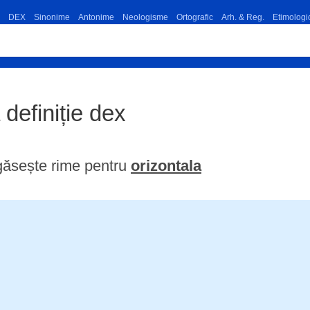
DEX
Sinonime
Antonime
Neologisme
Ortografic
Arh. & Reg.
Etimologi
 definiție dex
găsește rime pentru
orizontala