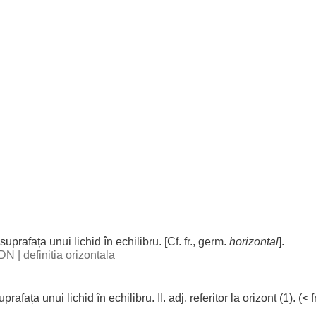
suprafața
unui
lichid
în
echilibru
. [Cf. fr., germ.
horizontal
].
 DN
|
definitia orizontala
uprafața
unui
lichid
în
echilibru
. II. adj.
referitor
la
orizont
(1). (< 