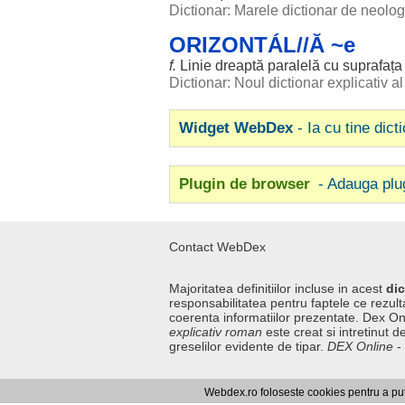
Dictionar: Marele dictionar de neol
ORIZONTÁL//Ă ~e
f.
Linie
dreaptă
paralelă
cu
suprafața
Dictionar: Noul dictionar explicativ 
Widget WebDex
- Ia cu tine dict
Plugin de browser
- Adauga plu
Contact WebDex
Majoritatea definitiilor incluse in acest
dic
responsabilitatea pentru faptele ce rezulta
coerenta informatiilor prezentate. Dex On
explicativ roman
este creat si intretinut de
greselilor evidente de tipar.
DEX Online
-
Curs valutar
|
Kurs walut
|
Pret fier vechi
Webdex.ro foloseste cookies pentru a pute