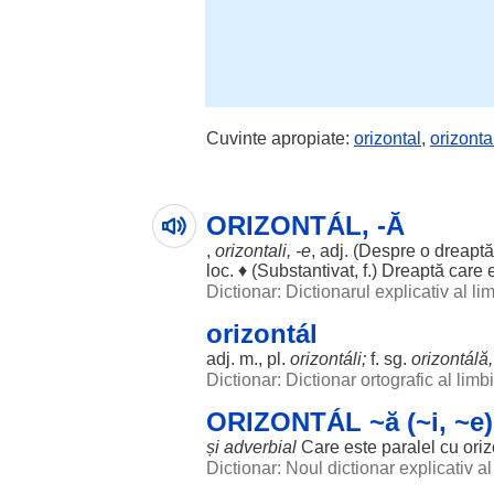
Cuvinte apropiate:
orizontal
,
orizonta
ORIZONTÁL, -Ă
,
orizontali
, -e
, adj. (
Despre
o
dreaptă
loc
. ♦ (
Substantivat
, f.)
Dreaptă
care e
Dictionar: Dictionarul explicativ al l
orizontál
adj. m., pl.
orizontáli
;
f. sg.
orizontálă,
Dictionar: Dictionar ortografic al lim
ORIZONTÁL ~ă (~i, ~e)
și
adverbial
Care este
paralel
cu
oriz
Dictionar: Noul dictionar explicativ 