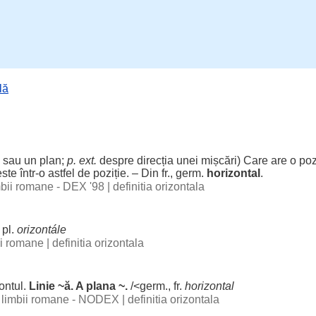
lă
sau un
plan
;
p. ext.
despre
direcția
unei
mișcări
) Care are o
poz
ste într-o
astfel
de
poziție
. – Din fr., germ.
horizontal
.
imbii romane - DEX '98
|
definitia orizontala
pl.
orizontále
bii romane
|
definitia orizontala
ontul
.
Linie
~
ă
. A
plana
~.
/<germ., fr.
horizontal
al limbii romane - NODEX
|
definitia orizontala