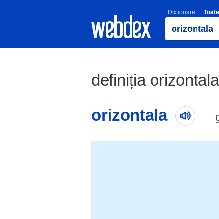
Dictionare:
Toate
definiția orizontala
orizontala