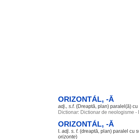
ORIZONTÁL, -Ă
adj., s.f.
(
Dreaptă
,
plan
)
paralel
(
ă
) cu
Dictionar: Dictionar de neologisme -
ORIZONTÁL, -Ă
I.
adj. s. f.
(
dreaptă
,
plan
)
paralel
cu
s
orizonte
)