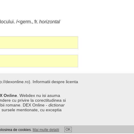
locului
. /<germ., fr.
horizontal
://dexonline.ro).
Informatii despre licenta
X Online
. Webdex nu isi asuma
ndere cu privire la corectitudinea si
imbii romane. DEX Online -
dictionar
n sursele mentionate, cu exceptia
OK
folosirea de cookies.
Mai multe detalii