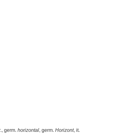
fr., germ.
horizontal
, germ.
Horizont
, it.