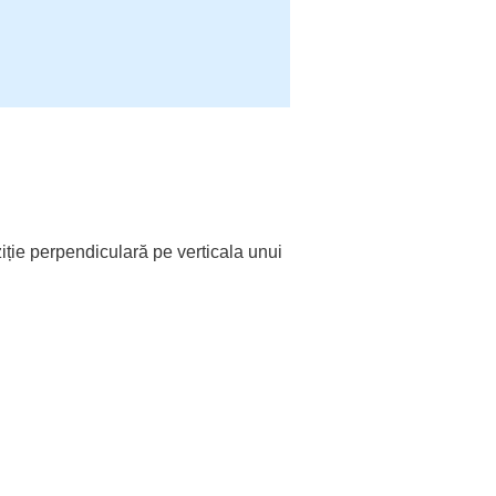
iție
perpendiculară
pe
verticala
unui