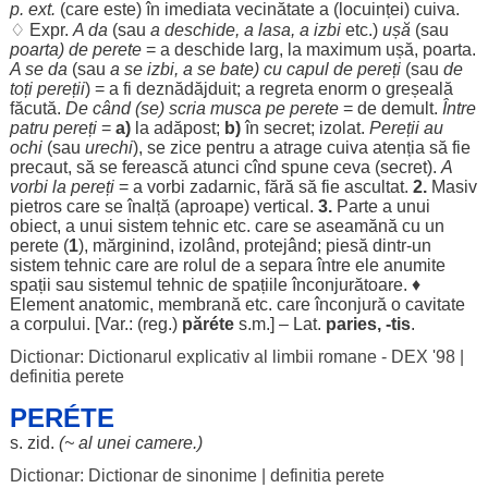
p. ext.
(care este) în
imediata
vecinătate
a (
locuinței
) cuiva.
♢ Expr.
A da
(sau
a
deschide
, a
lasa
, a
izbi
etc.)
ușă
(sau
poarta
) de perete
= a
deschide
larg
, la
maximum
ușă
,
poarta
.
A se da
(sau
a se
izbi
, a se
bate
) cu
capul
de
pereți
(sau
de
toți
pereții
) = a fi
deznădăjduit
; a
regreta
enorm
o
greșeală
făcută
.
De
când
(se)
scria
musca
pe perete
= de
demult
.
Între
patru
pereți
=
a)
la
adăpost
;
b)
în
secret
;
izolat
.
Pereții
au
ochi
(sau
urechi
), se
zice
pentru
a
atrage
cuiva
atenția
să fie
precaut
, să se
ferească
atunci
cînd
spune
ceva (
secret
).
A
vorbi
la
pereți
= a
vorbi
zadarnic
,
fără
să fie
ascultat
.
2.
Masiv
pietros
care se
înalță
(
aproape
)
vertical
.
3.
Parte
a unui
obiect
, a unui
sistem
tehnic
etc. care se
aseamănă
cu un
perete (
1
),
mărginind
,
izolând
,
protejând
;
piesă
dintr-un
sistem
tehnic
care are
rolul
de a
separa
între
ele
anumite
spații
sau
sistemul
tehnic
de
spațiile
înconjurătoare
. ♦
Element
anatomic
,
membrană
etc. care
înconjură
o
cavitate
a
corpului
. [Var.: (
reg
.)
păréte
s.m.] – Lat.
paries, -
tis
.
Dictionar: Dictionarul explicativ al limbii romane - DEX '98
|
definitia perete
PERÉTE
s.
zid
.
(~ al unei
camere
.)
Dictionar: Dictionar de sinonime
|
definitia perete