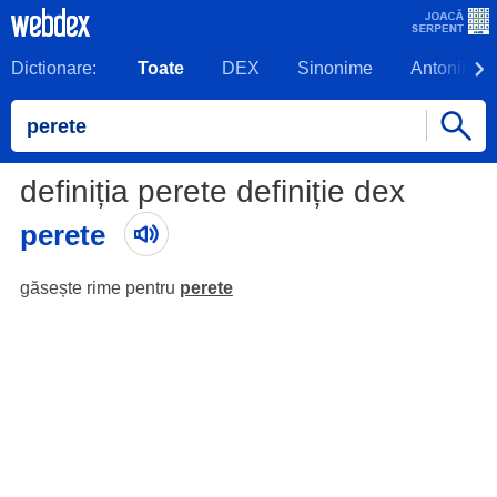
Dictionare:
Toate
DEX
Sinonime
Antonime
definiția perete definiție dex
perete
găsește rime pentru
perete