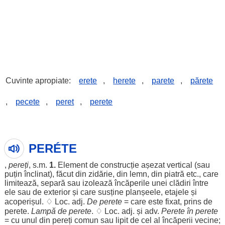
Cuvinte apropiate:
erete
,
herete
,
parete
,
părete
,
pecete
,
peret
,
perete
PERÉTE
,
pereți
, s.m.
1.
Element
de
construcție
așezat
vertical
(sau
puțin
înclinat
),
făcut
din
zidărie
, din
lemn
, din
piatră
etc., care
limitează
,
separă
sau
izolează
încăperile
unei
clădiri
între
ele
sau de
exterior
și care
susține
planșeele
,
etajele
și
acoperișul
. ♢
Loc
. adj.
De perete
= care este
fixat
,
prins
de
perete.
Lampă
de perete
. ♢
Loc
. adj. și adv.
Perete în perete
= cu
unul
din
pereți
comun
sau
lipit
de cel al
încăperii
vecine
;