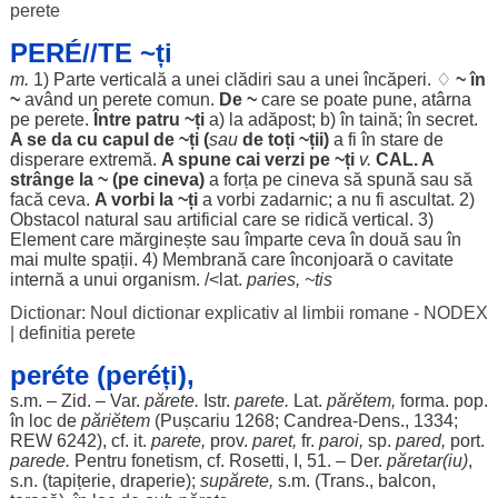
perete
PERÉ//TE ~ți
m.
1)
Parte
verticală
a unei
clădiri
sau a unei
încăperi
. ♢
~ în
~
având
un perete
comun
.
De ~
care se
poate
pune,
atârna
pe perete.
Între
patru
~ți
a) la
adăpost
; b) în
taină
; în
secret
.
A se da cu
capul
de ~ți (
sau
de toți ~
ții
)
a fi în
stare
de
disperare
extremă
.
A
spune
cai
verzi
pe ~ți
v.
CAL
. A
strânge
la ~ (pe cineva)
a
forța
pe cineva să
spună
sau să
facă
ceva.
A
vorbi
la ~ți
a
vorbi
zadarnic
; a nu fi
ascultat
. 2)
Obstacol
natural
sau
artificial
care se
ridică
vertical
. 3)
Element
care
mărginește
sau
împarte
ceva în
două
sau în
mai
multe
spații
. 4)
Membrană
care
înconjoară
o
cavitate
internă
a unui
organism
. /<lat.
paries, ~
tis
Dictionar: Noul dictionar explicativ al limbii romane - NODEX
|
definitia perete
peréte (peréți),
s.m. –
Zid
. – Var.
părete
.
Istr.
parete
.
Lat.
părĕtem,
forma
. pop.
în
loc
de
păriĕtem
(Pușcariu 1268;
Candrea
-
Dens
., 1334;
REW 6242), cf. it.
parete
,
prov.
paret,
fr.
paroi
,
sp.
pared,
port
.
parede.
Pentru
fonetism
, cf. Rosetti, I, 51. – Der.
păretar
(
iu
)
,
s.n. (
tapițerie
,
draperie
);
supărete
,
s.m. (Trans.,
balcon
,