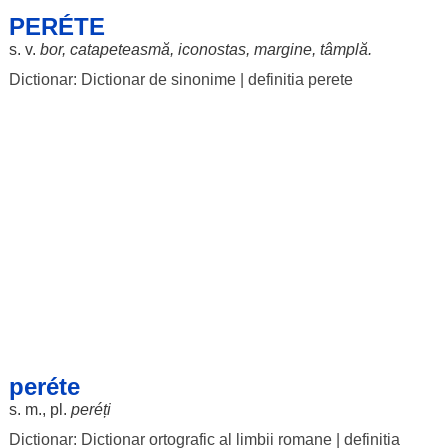
PERÉTE
s. v.
bor
,
catapeteasmă
,
iconostas
,
margine
,
tâmplă
.
Dictionar: Dictionar de sinonime
|
definitia perete
peréte
s. m., pl.
peréți
Dictionar: Dictionar ortografic al limbii romane
|
definitia