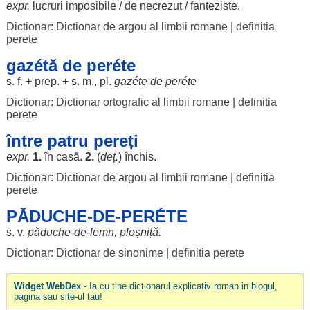
expr.
lucruri
imposibile
/ de
necrezut
/
fanteziste
.
Dictionar: Dictionar de argou al limbii romane
|
definitia
perete
gazétă de peréte
s. f. + prep. + s. m., pl.
gazéte
de peréte
Dictionar: Dictionar ortografic al limbii romane
|
definitia
perete
între patru pereți
expr.
1.
în
casă
.
2.
(
deț.
)
închis
.
Dictionar: Dictionar de argou al limbii romane
|
definitia
perete
PĂDUCHE-DE-PERÉTE
s. v.
păduche
-de-
lemn
,
ploșniță
.
Dictionar: Dictionar de sinonime
|
definitia perete
Widget WebDex
- Ia cu tine dictionarul explicativ roman in blogul,
pagina sau site-ul tau!