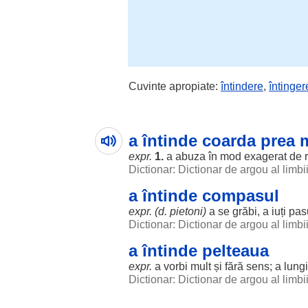
Cuvinte apropiate:
întindere
,
întinger
a întinde coarda prea 
expr.
1.
a
abuza
în
mod
exagerat
de
Dictionar: Dictionar de argou al limb
a întinde compasul
expr. (d.
pietoni
)
a se
grăbi
, a
iuți
pas
Dictionar: Dictionar de argou al limb
a întinde pelteaua
expr.
a
vorbi
mult
și
fără
sens
; a
lungi
Dictionar: Dictionar de argou al limb