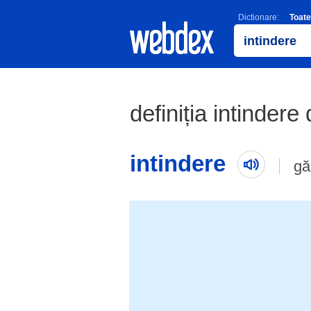
Dictionare:
Toate
definiția intindere 
intindere
gă