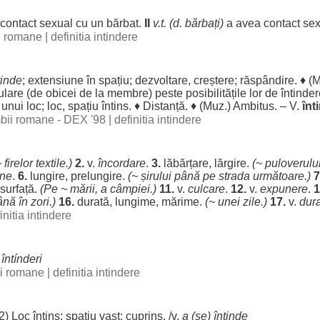
contact
sexual
cu un
bărbat
.
II
v.t. (d.
bărbați
)
a avea
contact
sex
ii romane
|
definitia intindere
tinde
;
extensiune
în
spațiu
;
dezvoltare
,
creștere
;
răspândire
. ♦ (
M
ulare
(de
obicei
de la
membre
)
peste
posibilitățile
lor
de întinde
 unui
loc
;
loc
,
spațiu
întins
. ♦
Distanță
. ♦ (Muz.)
Ambitus
. – V.
înt
imbii romane - DEX '98
|
definitia intindere
~
firelor
textile
.)
2.
v.
încordare
.
3.
lăbărțare
,
lărgire
.
(~
puloverulu
une
.
6.
lungire
,
prelungire
.
(~
șirului
până pe
strada
următoare
.)
7
surfață
.
(Pe ~
mării
, a
câmpiei
.)
11.
v.
culcare
.
12.
v.
expunere
.
1
nă în
zori
.)
16.
durată
,
lungime
,
mărime
.
(~ unei
zile
.)
17.
v.
dur
initia intindere
.
întínderi
bii romane
|
definitia intindere
2)
Loc
întins
;
spațiu
vast
;
cuprins
. /v.
a (se)
întinde