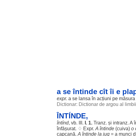
a se întinde cît îi e pl
expr.
a se
lansa
în
acțiuni
pe
măsura
Dictionar: Dictionar de argou al limb
ÎNTÍNDE,
întínd
, vb. III.
I. 1.
Tranz. și intranz. A
înfășurat
. ♢ Expr.
A
întinde
(cuiva)
o
capcană
.
A
întinde
la
jug
= a
munci
d