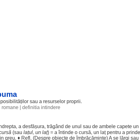
apuma
posibilităților
sau a
resurselor
proprii
.
ii romane
|
definitia intindere
îndrepta
, a
desfășura
,
trăgând
de
unul
sau de
ambele
capete
un
cursă
(sau
lațul
, un laț
) = a
întinde
o
cursă
, un laț
pentru
a
prind
in
greu
. ♦ Refl. (
Despre
obiecte
de
îmbrăcăminte
) A se
lărgi
sau 