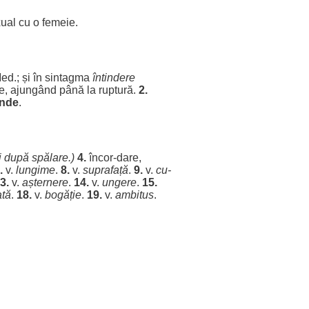
ual
cu o
femeie
.
ed
.; și în
sintagma
întindere
re,
ajungând
până la
ruptură
.
2.
inde
.
i
după
spălare
.)
4.
încor-
dare
,
.
v.
lungime
.
8.
v.
suprafață
.
9.
v.
cu-
3.
v.
așternere
.
14.
v.
ungere
.
15.
ată
.
18.
v.
bogăție
.
19.
v.
ambitus
.