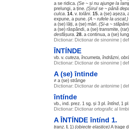
a se
ridica
.
(Se ~ și nu
ajunge
la
lam
prelungi
, a ține.
(
Șirul
se ~ până
depa
culca
.
14.
v.
tolăni
.
15.
a (se)
așeza
, 
expune
, a pune.
(A ~
rufele
la
uscat
.)
a (se)
lăți
, a (se)
mări
.
(Și-a ~
stăpâni
a (se)
răspândi
, a (se)
transmite
, (
rar
desfășura
.
28.
a
continua
, a (se)
lung
Dictionar: Dictionar de sinonime
|
def
ÎNTÍNDE
vb. v.
cuteza
,
încumeta
,
îndrăzni
,
obr
Dictionar: Dictionar de sinonime
|
def
A (se) întinde
≠ a (se)
strânge
Dictionar: Dictionar de antonime
|
def
întínde
vb., ind. prez. 1 sg. și 3 pl.
întínd
, 1 pl
Dictionar: Dictionar ortografic al lim
A ÎNTÍNDE întínd 1.
tranz.
I.
1)
(
obiecte
elastice
)
A
trage
d