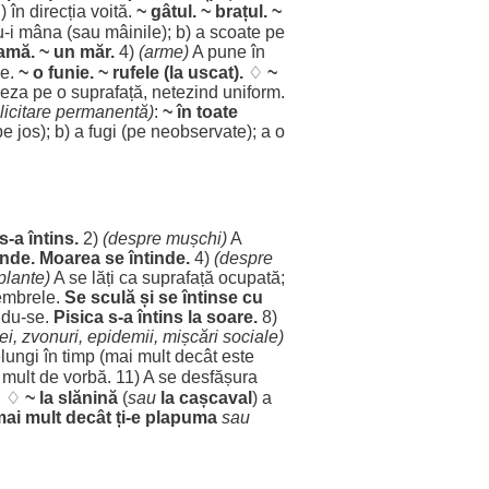
l
) în
direcția
voită
.
~
gâtul
. ~
brațul
. ~
u-i
mâna
(sau
mâinile
); b) a
scoate
pe
ramă
. ~ un
măr
.
4)
(
arme
)
A pune în
le
.
~ o
funie
. ~
rufele
(la
uscat
).
♢
~
șeza
pe o
suprafață
,
netezind
uniform
.
licitare
permanentă
)
:
~ în toate
 pe
jos
); b) a
fugi
(pe
neobservate
); a o
s-a
întins
.
2)
(
despre
mușchi
)
A
inde
.
Moarea
se
întinde
.
4)
(
despre
plante
)
A se
lăți
ca
suprafață
ocupată
;
mbrele
.
Se
sculă
și se
întinse
cu
ndu-se.
Pisica
s-a
întins
la
soare
.
8)
ei
,
zvonuri
,
epidemii
,
mișcări
sociale
)
lungi
în
timp
(mai
mult
decât
este
mult
de
vorbă
. 11) A se
desfășura
!
♢
~ la
slănină
(
sau
la
cașcaval
) a
mai
mult
decât
ți-e
plapuma
sau