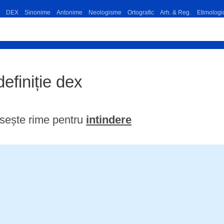
DEX
Sinonime
Antonime
Neologisme
Ortografic
Arh. & Reg.
Etimologi
definiție dex
sește rime pentru
intindere