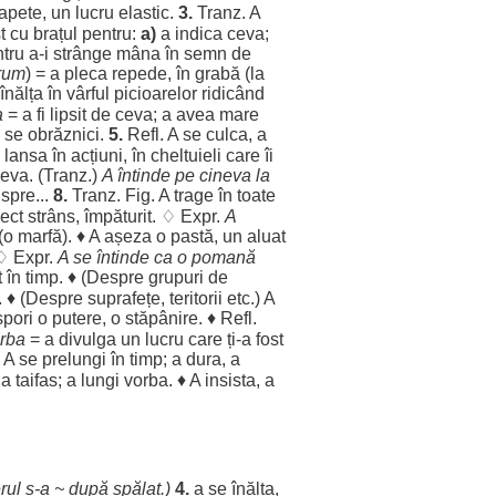
apete
, un
lucru
elastic
.
3.
Tranz. A
t
cu
brațul
pentru:
a)
a
indica
ceva;
tru
a-i
strânge
mâna
în
semn
de
rum
) = a
pleca
repede
, în
grabă
(la
înălța
în
vârful
picioarelor
ridicând
a
= a fi
lipsit
de ceva; a avea
mare
a se
obrăznici
.
5.
Refl. A se
culca
, a
e
lansa
în
acțiuni
, în
cheltuieli
care îi
eva. (Tranz.)
A
întinde
pe cineva la
)
spre
...
8.
Tranz. Fig. A
trage
în toate
ect
strâns
,
împăturit
. ♢ Expr.
A
(o
marfă
). ♦ A
așeza
o
pastă
, un
aluat
 ♢ Expr.
A se
întinde
ca o
pomană
t
în
timp
. ♦ (
Despre
grupuri
de
. ♦ (
Despre
suprafețe
,
teritorii
etc.) A
spori
o
putere
, o
stăpânire
. ♦ Refl.
rba
= a
divulga
un
lucru
care ți-a
fost
. A se
prelungi
în
timp
; a
dura
, a
la
taifas
; a
lungi
vorba
. ♦ A
insista
, a
rul
s-a ~ după
spălat
.)
4.
a se
înălța
,