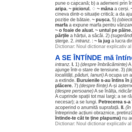
pune o
capcană
; b) a
ademeni
prin
î
aripa
. ~
piciorul
.
♢
~
mâna
a
cerși
.
cineva dintr-o
situație
critică
; a da
aju
poziție
de
bătaie
.
~
pușca
.
5)
(
obiect
marfa
a
expune
marfa
pentru
vânzar
~ o
foaie
de
aluat
. ~
untul
pe
pâine
.
părțile
a
hărțui
, a
sâcâi
. 2)
(
sugerând
șterge
. 2.
intranz.
:
~ la
jug
a
lucra
di
Dictionar: Noul dictionar explicativ 
A SE ÎNTÍNDE mă întín
intranz.
I.
1)
(
despre
îmbrăcăminte
)
A
ajunge
într-o
stare
de
tensiune
. 3)
(
d
localități
,
păduri
,
lanuri
)
A
ocupa
un
a
a
extinde
.
Buruienile
s-au
întins
în
plăcere
.
7)
(
despre
ființe
)
A-și
aștern
(
despre
persoane
)
A se
înălța
, ridic
A
cuprinde
spații
tot mai
largi
; a se
r
necesar
); a se
lungi
.
Petrecerea
s-a
acoperind
o
anumită
suprafață
.
II.
(în
întreprinde
acțiuni
obraznice
,
pretin
întinde
-te cât te ține
plapuma
)
nu
a
Dictionar: Noul dictionar explicativ 