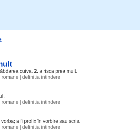
e
mult
răbdarea
cuiva.
2.
a
risca
prea
mult
.
ii romane
|
definitia intindere
ul
.
ii romane
|
definitia intindere
vorba
; a fi
prolix
în
vorbire
sau
scris
.
ii romane
|
definitia intindere