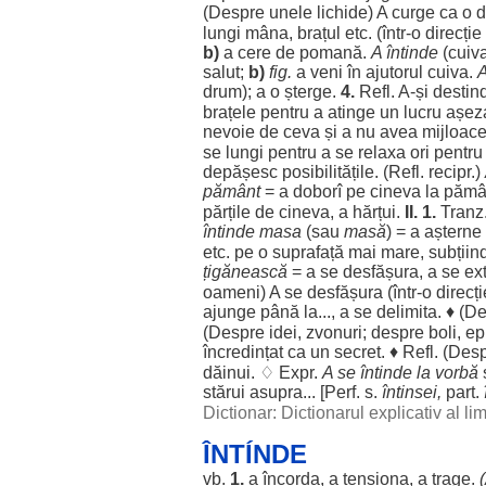
(
Despre
unele
lichide
) A
curge
ca o
d
lungi
mâna
,
brațul
etc. (într-o
direcție
b)
a
cere
de
pomană
.
A
întinde
(cuiv
salut
;
b)
fig.
a
veni
în
ajutorul
cuiva.
drum
); a o
șterge
.
4.
Refl. A-și
destin
brațele
pentru
a
atinge
un
lucru
așez
nevoie
de ceva și a nu avea
mijloace
se
lungi
pentru
a se
relaxa
ori
pentru
depășesc
posibilitățile
. (Refl. recipr.)
pământ
= a
doborî
pe cineva la
pămâ
părțile
de cineva, a
hărțui
.
II. 1.
Tranz
întinde
masa
(sau
masă
) = a
așterne
etc. pe o
suprafață
mai
mare
,
subțiin
țigănească
= a se
desfășura
, a se
ex
oameni
) A se
desfășura
(într-o
direcți
ajunge
până la..., a se
delimita
. ♦ (
De
(
Despre
idei
,
zvonuri
;
despre
boli
,
ep
încredințat
ca un
secret
. ♦ Refl. (
Desp
dăinui
. ♢ Expr.
A se
întinde
la
vorbă
stărui
asupra
... [Perf. s.
întinsei
,
part
.
Dictionar: Dictionarul explicativ al l
ÎNTÍNDE
vb.
1.
a
încorda
, a
tensiona
, a
trage
.