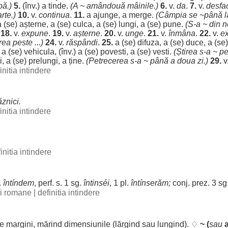
pă
.)
5.
(înv.) a
tinde
.
(A ~
amândouă
mâinile
.)
6.
v.
da
.
7.
v.
desfa
rte
.)
10.
v.
continua
.
11.
a
ajunge
, a
merge
.
(
Câmpia
se ~până 
a (se)
așterne
, a (se)
culca
, a (se)
lungi
, a (se) pune.
(S-a ~ din
n
18.
v.
expune
.
19.
v.
așterne
.
20.
v.
unge
.
21.
v.
înmâna
.
22.
v.
ex
rea
peste
...)
24.
v.
răspândi
.
25.
a (se)
difuza
, a (se)
duce
, a (se
) a (se)
vehicula
, (înv.) a (se)
povesti
, a (se)
vesti
.
(
Știrea
s-a ~
pe
i
, a (se)
prelungi
, a ține.
(
Petrecerea
s-a ~ până a
doua
zi
.)
29.
v
initia intindere
ăznici
.
initia intindere
initia intindere
.
întíndem
, perf. s. 1 sg.
întinséi
, 1 pl.
întínserăm
;
conj. prez. 3 sg.
bii romane
|
definitia intindere
e
margini
,
mărind
dimensiunile
(
lărgind
sau
lungind
). ♢
~ (
sau
a