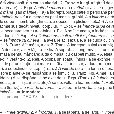
âră
vâscoasă
, din
cauza
alterării
.
2.
Tranz. A
lungi
,
trăgând
de
c
oarecare
). ♢ Expr.
A
întinde
mâna
(sau o
mână
) = a
face
un
ges
a)
mâna
(sau
mâinile
) =
a)
a
îndrepta
brațul
către
o
persoană
pen
A
întinde
pasul
= a
merge
cu
pași
mari
și
grăbiți
.
A o
întinde
(
la
d
de
corpul
,
membrele
(din
cauza
oboselii
, a
plictiselii
etc.). ♦ A se
at
mai
sus
decât
nivelul
corpului
. ♢ Expr.
A se
întinde
după cev
le
necesare
pentru
a-l
obține
. ♦ Fig. A se
încumeta
, a
îndrăzni
; 
a
dormi
. ♢ Expr.
A se
întinde
mai
mult
decât
îi e
plapuma
= a s
A se
întinde
cu cineva
= a avea
relații
sexuale
, a se
culca
cu cin
nt
.
6.
Tranz. A
înmâna
, a da.
7.
Tranz. A
îndrepta
, a
ținti
(o
armă
. A
desface
, a
desfășura
pe
toată
suprafața
,
lungimea
etc. un
obi
masa
pentru
mâncare
; a da o
masă
(cu
oaspeți
mulți
). ♦ A
etala
d
-o,
nivelând
-o.
2.
Refl. A
ocupa
un
spațiu
(
întins
); a se
extinde
.
tinde
pe un
spațiu
mai
mare
decât
ar
fi
necesar
; a
dura
prea
mul
e
), a se
extinde
. ♢ Expr. (Tranz.)
A
întinde
hora
= a
forma
o
horă
spre
plante
) A se
răspândi
; a se
înmulți
.
3.
Tranz. Fig. A
mări
, a
idemii
) A se
răspândi
, a se
extinde
. ♢ Expr. (Tranz.)
A
întinde
vo
re
acțiuni
,
mișcări
sociale
) A se
dezvolta
, a
lua
proporții
.
4.
Refl
sau (tranz.)
a o
întinde
la
vorbă
= a se
porni
la
vorbă
, a se pune 
întins
] – Lat.
intendere.
imbii romane - DEX '98
|
definitia intindere
(A ~
firele
textile
.)
2.
v.
încorda
.
3.
a se
lăbărța
, a se
lărgi
.
(
Pulove