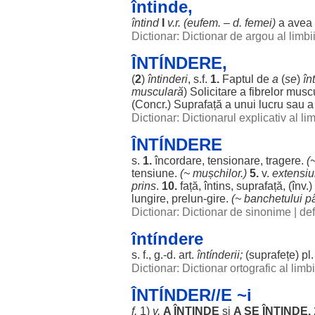
întinde,
întind
I
v.r. (eufem. – d.
femei
)
a avea
Dictionar: Dictionar de argou al limb
ÎNTÍNDERE,
(
2
)
întinderi
, s.f.
1.
Faptul
de
a
(
se
)
în
musculară
)
Solicitare
a
fibrelor
musc
(Concr.)
Suprafață
a unui
lucru
sau a
Dictionar: Dictionarul explicativ al l
ÎNTÍNDERE
s.
1.
încordare
,
tensionare
,
tragere
.
(
tensiune
.
(~
mușchilor
.)
5.
v.
extensi
prins
.
10.
față
,
întins
,
suprafață
, (înv.)
lungire
, prelun-gire.
(~
banchetului
pâ
Dictionar: Dictionar de sinonime
|
def
întíndere
s. f., g.-d.
art
.
întínderii
;
(
suprafețe
) pl
Dictionar: Dictionar ortografic al lim
ÎNTÍNDER//E ~i
f.
1)
v.
A
ÎNTINDE
și
A SE
ÎNTINDE
.