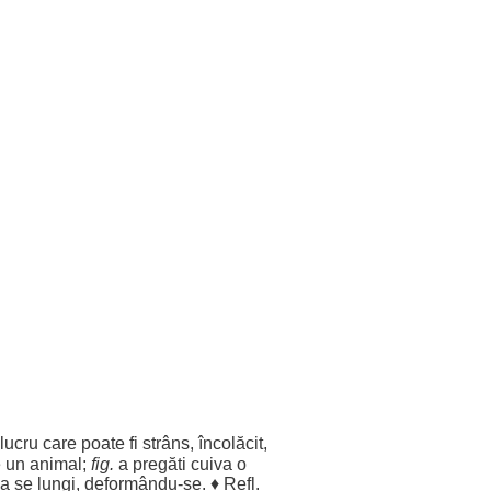
lucru
care
poate
fi
strâns
,
încolăcit
,
e
un
animal
;
fig.
a
pregăti
cuiva o
a se
lungi
, deformându-se. ♦ Refl.