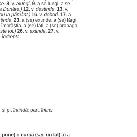
ce
.
8.
v.
alungi
.
9.
a se
lungi
, a se
la
Dunăre
.)
12.
v.
destinde
.
13.
v.
ou
la
pământ
.)
16.
v.
doborî
.
17.
a
tinde
.
23.
a (se)
extinde
, a (se)
lărgi
,
)
împrăștia
, a (se)
lăți
, a (se)
propaga
,
ste
tot.)
26.
v.
extinde
.
27.
v.
.
îndrepta
.
 și pl.
întíndă
;
part
.
întíns
 pune) o
cursă
(
sau
un laț)
a) a