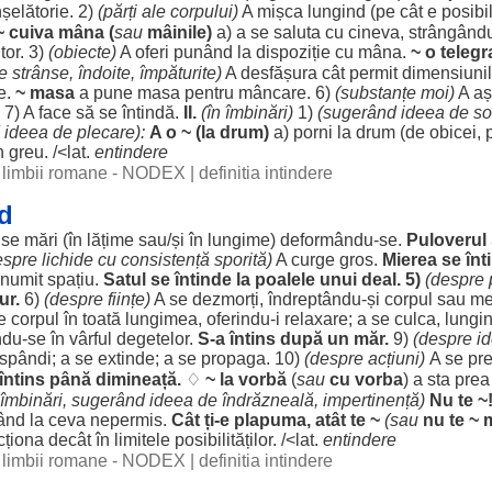
nșelătorie
. 2)
(
părți
ale
corpului
)
A
mișca
lungind
(pe cât e
posibi
~ cuiva
mâna
(
sau
mâinile
)
a) a se
saluta
cu cineva, strângând
tor
. 3)
(
obiecte
)
A
oferi
punând
la
dispoziție
cu
mâna
.
~ o
teleg
e
strânse
,
îndoite
,
împăturite
)
A
desfășura
cât
permit
dimensiuni
e
.
~
masa
a pune
masa
pentru
mâncare
. 6)
(
substanțe
moi
)
A
a
7) A
face
să se
întindă
.
II.
(în
îmbinări
)
1)
(
sugerând
ideea
de
so
ideea
de
plecare
):
A o ~ (la
drum
)
a)
porni
la
drum
(de
obicei
,
n
greu
. /<lat.
entindere
al limbii romane - NODEX
|
definitia intindere
d
 se
mări
(în
lățime
sau/și în
lungime
) deformându-se.
Puloverul
espre
lichide
cu
consistență
sporită
)
A
curge
gros
.
Mierea
se
înt
numit
spațiu
.
Satul
se
întinde
la
poalele
unui
deal
. 5)
(
despre
jur
.
6)
(
despre
ființe
)
A se
dezmorți
, îndreptându-și
corpul
sau
me
e
corpul
în
toată
lungimea
, oferindu-i
relaxare
; a se
culca
, lungi
ându-se în
vârful
degetelor
.
S-a
întins
după un
măr
.
9)
(
despre
id
ăspândi
; a se
extinde
; a se
propaga
. 10)
(
despre
acțiuni
)
A se
pre
întins
până
dimineață
.
♢
~ la
vorbă
(
sau
cu
vorba
) a
sta
prea
îmbinări
,
sugerând
ideea
de
îndrăzneală
,
impertinență
)
Nu te ~
zând
la ceva
nepermis
.
Cât ți-e
plapuma
,
atât
te ~
(sau
nu te ~ 
cționa
decât
în
limitele
posibilităților
. /<lat.
entindere
al limbii romane - NODEX
|
definitia intindere