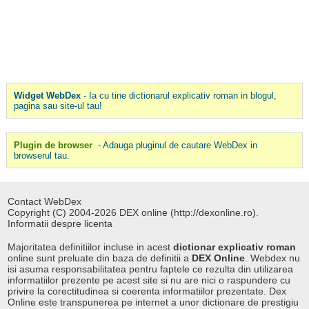
Widget WebDex
- Ia cu tine dictionarul explicativ roman in blogul,
pagina sau site-ul tau!
Plugin de browser
- Adauga pluginul de cautare WebDex in
browserul tau.
Contact WebDex
Copyright (C) 2004-2026 DEX online (http://dexonline.ro).
Informatii despre licenta
Majoritatea definitiilor incluse in acest
dictionar explicativ roman
online sunt preluate din baza de definitii a
DEX Online
. Webdex nu
isi asuma responsabilitatea pentru faptele ce rezulta din utilizarea
informatiilor prezente pe acest site si nu are nici o raspundere cu
privire la corectitudinea si coerenta informatiilor prezentate. Dex
Online este transpunerea pe internet a unor dictionare de prestigiu