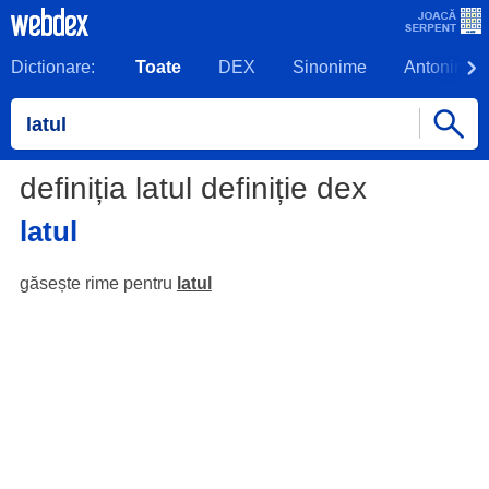
Dictionare:
Toate
DEX
Sinonime
Antonime
definiția latul definiție dex
latul
găsește rime pentru
latul