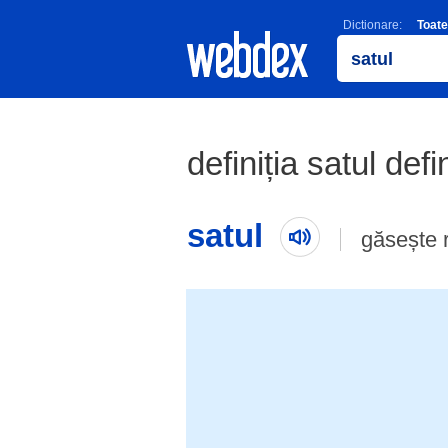
Dictionare:
Toate
definiția satul defi
satul
găsește 