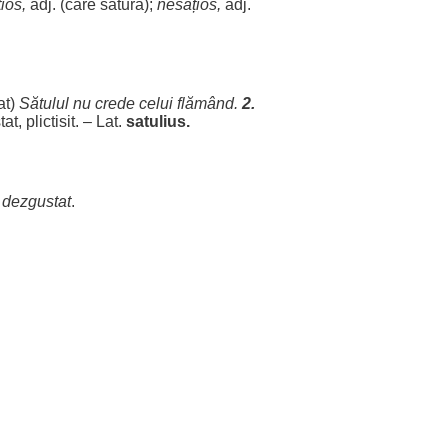
țios
,
adj. (care
satură
);
nesățios
,
adj.
at
)
Sătulul
nu
crede
celui
flămând
.
2.
tat
,
plictisit
. – Lat.
satulius.
.
dezgustat
.