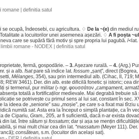
bii romane
|
definitia satul
i
se
ocupă
,
îndeosebi
, cu
agricultura
. ♢
De la ~(e)
din
mediul
ru
Totalitate
a
locuitorilor
unei
asemenea
așezări
. ♢
A fi
poșta
~
ul
ineva care se
supără
fără
motiv
și
spre
propria
lui
pagubă
. /<lat.
al limbii romane - NODEX
|
definitia satul
roprietate
,
fermă
,
gospodărie
. –
3.
Așezare
rurală
. –
4.
(Arg.)
Pu
mr. și a
alb
.
fsat
pare să
indice
lat.
fossum
„
șanț
”,
direct
(Bogrea,
setti,
Mélanges
, 354), sau prin
intermediul
alb
. (Cihac, II, 719
698; REW 3461). Der. din
alb
. este
dificilă
fonetic
și
istoric
;
cea
din
ăți
și
termenul
,
pur
militar
(› ngr. φουσσάτον „
campament
,
armat
absența
totală
a
fortificaților
medievale
. Mai
degrabă
trebuie
să
licație
se
potrivește
cu
primul
sens
al lui
sat
,
constant
în
sec
. X
e la
ideea
de „
seniorie
” sau „
moșie
”, pe care s-a
fixat
mai tîrziu
ridică
numită
sat
. Asta
era
la
început
o
simplă
plantație
, ca în
vec
ja
de Cipariu,
Gram
.,
205,
ar
fi
suficientă
,
dacă
n-
ar
exista
dova
ă
din lat.
între
sătum
și
fossatum
;
dar
și
așa
se
mențin
dificultățil
abilă
, și mai
mult
chiar
cea
din lat.
*massatum
(Meyer 111). Der
rancă
);
consătean
,
s.m. (
locuitor
din
același
sat
).
man - DER
|
definitia satul