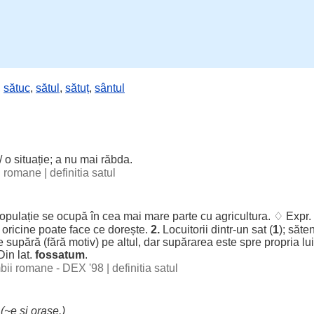
,
sătuc
,
sătul
,
sătuț
,
sântul
/ o
situație
; a nu mai
răbda
.
ii romane
|
definitia satul
opulație
se
ocupă
în
cea
mai
mare
parte
cu
agricultura
. ♢ Expr.
e
oricine
poate
face
ce
dorește
.
2.
Locuitorii
dintr-un
sat
(
1
);
săten
se
supără
(
fără
motiv
) pe
altul
,
dar
supărarea
este
spre
propria
lu
Din lat.
fossatum
.
imbii romane - DEX '98
|
definitia satul
.
(~e și
orașe
.)