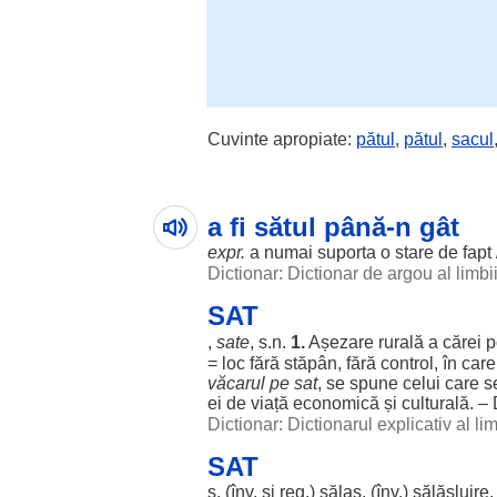
Cuvinte apropiate:
pătul
,
pătul
,
sacul
a fi sătul până-n gât
expr.
a
numai
suporta
o
stare
de
fapt
Dictionar: Dictionar de argou al limb
SAT
,
sate
, s.n.
1.
Așezare
rurală
a
cărei
p
=
loc
fără
stăpân
,
fără
control
, în car
văcarul
pe
sat
, se
spune
celui care 
ei de
viață
economică
și
culturală
. – 
Dictionar: Dictionarul explicativ al l
SAT
s. (înv. și
reg
.)
sălaș
, (înv.)
sălășluire