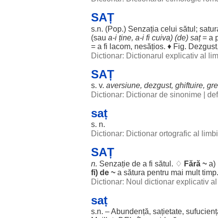
SAȚ
s.n. (Pop.)
Senzația
celui sătul;
satur
(sau
a-i ține, a-i fi cuiva) (de)
saț
= a
= a fi
lacom
,
nesățios
. ♦ Fig.
Dezgust
Dictionar: Dictionarul explicativ al l
SAȚ
s. v.
aversiune
,
dezgust
,
ghiftuire
,
gre
Dictionar: Dictionar de sinonime
|
def
saț
s. n.
Dictionar: Dictionar ortografic al lim
SAȚ
n.
Senzație
de a fi sătul. ♢
Fără
~
a)
fi) de ~
a
sătura
pentru
mai
mult
timp
Dictionar: Noul dictionar explicativ 
saț
s.n. –
Abundență
,
sațietate
, sufucienț