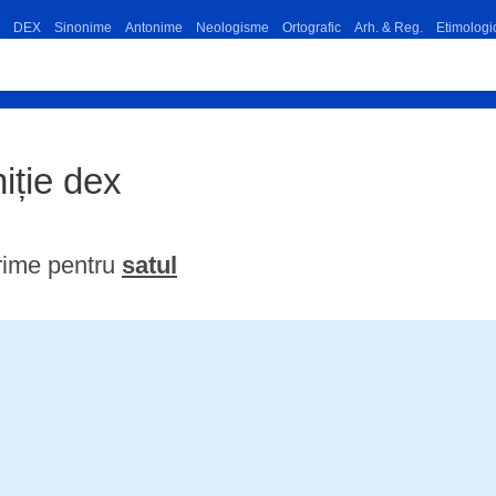
DEX
Sinonime
Antonime
Neologisme
Ortografic
Arh. & Reg.
Etimologi
niție dex
rime pentru
satul