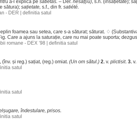
ntru
a-l
explica
pe
sătiĕtas.
– Der.
nesaț
(
iu
)
, s.n. (
insațietate
);
să
se
sătura
);
sațietate
,
s.f., din fr.
satiété.
man - DER
|
definitia satul
eplin
foamea
sau
setea
, care s-a
săturat
;
săturat
. ♢ (
Substantiv
ig. Care a
ajuns
la
saturație
, care nu mai
poate
suporta
;
dezgus
imbii romane - DEX '98
|
definitia satul
, (înv. și
reg
.)
sațiat
, (
reg
.)
omiat
.
(Un
om
sătul.)
2.
v.
plictisit
.
3.
v
initia satul
initia satul
elșugare
,
îndestulare
,
prisos
.
initia satul