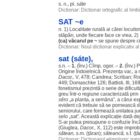
s. n., pl.
sáte
Dictionar: Dictionar ortografic al lim
SAT ~e
n.
1)
Localitate
rurală
ai
cărei
locuitor
stăpân
, unde
fiecare
face
ce
vrea
. 2)
(ca)
văcarul
pe ~
se
spune
despre
c
Dictionar: Noul dictionar explicativ 
sat (sáte),
s.n. –
1.
(Înv.) Cîmp,
ogor
. –
2.
(Înv.)
P
Origine
îndoielnică
.
Prezența
var., a 
Dacor.,
V, 478;
Candrea
; Scriban; Ro
449; Domaschke 126; Battisti, III, 1
fonetismul
prezintă
o
serie
de
dificult
greu
într-o
regiune
caracterizată
prin
sĕro
„a
planta
, a
semăna
”, a
cărui
exp
evident
că
trebuie
să se
pornească
d
seniorului
, care
formează
unitatea
ju
selo
„
sat
”. Această
explicație
dată
de
S-
ar
putea
presupune
o
confuzie
înc
(Giuglea,
Dacor.,
X, 112) este
improb
sătean
,
s.m. (
țăran
);
săteancă
,
s.f. (
ță
Dictionar: Dictionarul etimologic ro