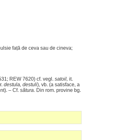
ulsie
față
de ceva sau de cineva;
531; REW 7620) cf. vegl.
satoil,
it.
r.
destula
, destuli
), vb. (a
satisface
, a
ent
). – Cf.
sătura
.
Din
rom
.
provine
bg.