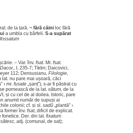
ral
; de la
țară
.
~
fără
câini
loc
fără
ui
a
umbla
cu
bârfeli
.
S-a
supărat
fossatum
șcărie
. – Var. înv.
fsat.
Mr.
fsat.
Dacor.,
I, 235-7; Tiktin; Daicovici,
; Meyer 112; Densusianu,
Filologie
,
 lat. nu pare mai
ușoară
,
căci
ă
” › mr.
fusate
„
șanț
”), s-
ar
fi
păstrat
cu
 se
pornească
de la lat.
sătum,
de la
VI, și cu cel de al
doilea
.
Istoric
, pare
 un
anumit
număr
de
supuși
ai
hile
colonii
; cf. și sl.
sadŭ
„
plantă
” ›
da
formei
înv.
fsat
,
dificil
de
explicat
.
e
fonetice
. Der. din lat.
fixatum
.
sătesc
,
adj. (
comunal
, de
sat
);