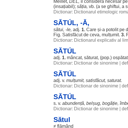
Meillet,
DEL,
îl
consideră
necesar
pe
(
insațiabil
);
săția
,
vb. (a se
ghiftui
, a 
Dictionar: Dictionarul etimologic ro
SĂTÚL, -Ă,
sătui
, -
le
,
adj.
1.
Care și-a
potolit
pe
d
Fig.
Satisfăcut
de ceva,
mulțumit
.
3.
F
Dictionar: Dictionarul explicativ al l
SĂTÚL
adj.
1.
mâncat
,
săturat
, (pop.)
ospătat
Dictionar: Dictionar de sinonime
|
def
SĂTÚL
adj. v.
mulțumit
,
satisfăcut
,
saturat
.
Dictionar: Dictionar de sinonime
|
def
SĂTÚL
s. v.
abundență
,
belșug
,
bogăție
,
îmb
Dictionar: Dictionar de sinonime
|
def
Sătul
≠
flămând