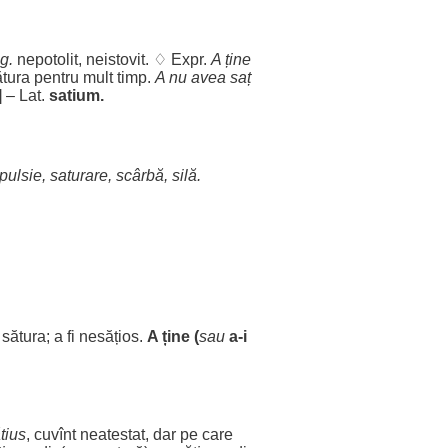
ig.
nepotolit
,
neistovit
. ♢ Expr.
A ține
ătura
pentru
mult
timp
.
A nu avea
saț
] – Lat.
satium.
pulsie
,
saturare
,
scârbă
,
silă
.
i
sătura
; a fi
nesățios
.
A ține (
sau
a-i
tius
, cuvînt
neatestat
,
dar
pe care