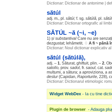
Dictionar: Dictionar de antonime
|
def
sătúl
adj. m., pl.
sătúi
;
f. sg.
sătúlă
,
pl.
sătú
Dictionar: Dictionar ortografic al lim
SĂTÚL ~ă (~i, ~e)
1)
și
substantival
Care nu are
senzaț
dezgustat
;
lehămetit
. ♢
A fi ~ până 
Dictionar: Noul dictionar explicativ 
sătúl (sătúlă),
adj. –
1.
Săturat
,
ghiftuit
,
plin
. –
2.
Obo
satollo,
prov.
sadol,
fr.
saoul,
cat.
sado
mulțumi
, a
sătura
; a
aproviziona
, a
a
destur
(Capidan,
Raporturile
,
228), c
Dictionar: Dictionarul etimologic ro
Widget WebDex
- Ia cu tine dict
Plugin de browser
- Adauga plu