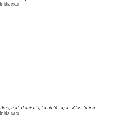
initia satul
câmp
,
cort
,
domiciliu
,
locuință
,
ogor
,
sălaș
,
țarină
.
initia satul