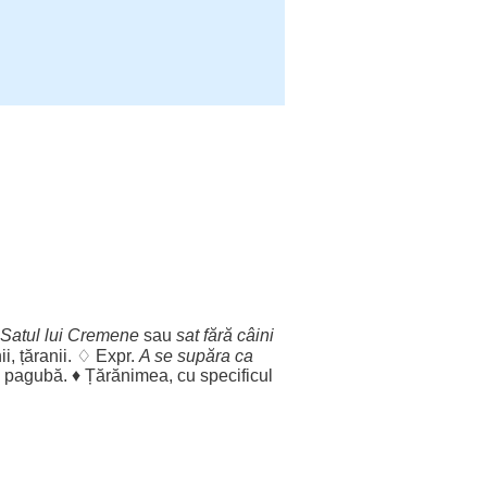
Satul lui
Cremene
sau
sat
fără
câini
ii
,
țăranii
. ♢ Expr.
A se
supăra
ca
i
pagubă
. ♦
Țărănimea
, cu
specificul