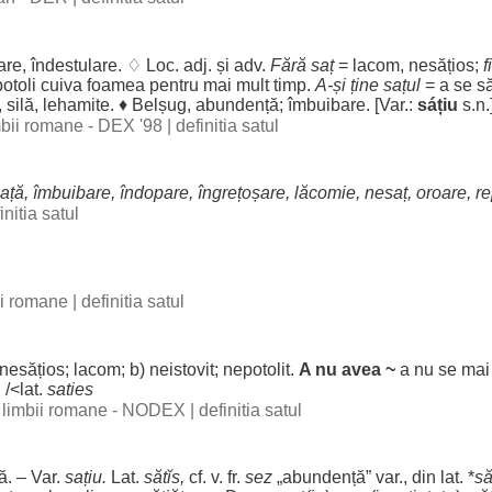
are
,
îndestulare
. ♢
Loc
. adj. și adv.
Fără
saț
=
lacom
,
nesățios
;
f
potoli
cuiva
foamea
pentru
mai
mult
timp
.
A-și ține sațul
= a se
s
,
silă
,
lehamite
. ♦
Belșug
,
abundență
;
îmbuibare
. [Var.:
sáțiu
s.n.
imbii romane - DEX '98
|
definitia satul
ață
,
îmbuibare
,
îndopare
,
îngrețoșare
,
lăcomie
,
nesaț
,
oroare
,
re
initia satul
bii romane
|
definitia satul
nesățios
;
lacom
; b)
neistovit
;
nepotolit
.
A nu avea ~
a nu se ma
. /<lat.
saties
al limbii romane - NODEX
|
definitia satul
ă. – Var.
sațiu
.
Lat.
sătĭs,
cf. v. fr.
sez
„
abundență
” var., din lat. *
să