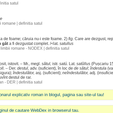
initia satul
le
bii romane
|
definitia satul
ia
de
foame
;
căruia
nu-i este
foame
. 2)
fig.
Care are
dezgust
,
rep
în
gât
a fi
dezgustat
complet
. /<lat.
satullus
al limbii romane - NODEX
|
definitia satul
sit
,
istovit
. – Mr., megl.
sătul,
istr.
satú.
Lat.
satŭllus
(Pușcariu 1
ll.
– Der.
destul
,
adv. (
suficient
), în
loc
de
de sătul
;
îndestula
(va
sigura
);
îndestulător
,
asj. (
suficient
);
neîndestulător
,
adj. (
insufici
uvînt
destul
de
rar
.
man - DER
|
definitia satul
ionarul explicativ roman in blogul, pagina sau site-ul tau!
ginul de cautare WebDex in browserul tau.