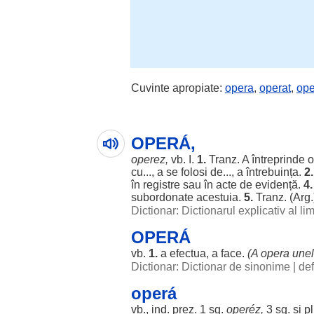
Cuvinte apropiate:
opera
,
operat
,
ope
OPERÁ,
operez
,
vb. I.
1.
Tranz. A
întreprinde
cu..., a se
folosi
de..., a
întrebuința
.
2.
în
registre
sau în
acte
de
evidență
.
4.
subordonate
acestuia
.
5.
Tranz. (Arg.
Dictionar: Dictionarul explicativ al l
OPERÁ
vb.
1.
a
efectua
, a
face
.
(A opera une
Dictionar: Dictionar de sinonime
|
def
operá
vb., ind. prez. 1 sg.
operéz
,
3 sg. și p