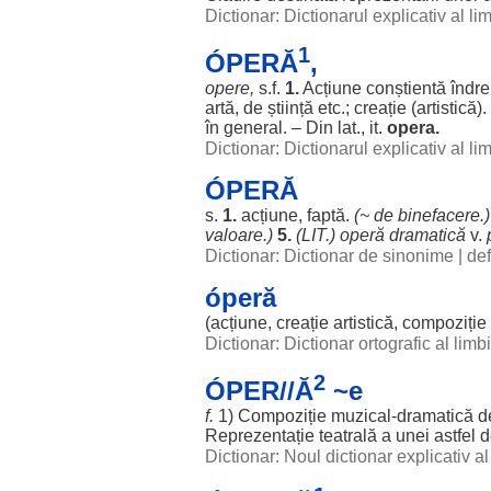
Dictionar: Dictionarul explicativ al l
1
ÓPERĂ
,
opere
,
s.f.
1.
Acțiune
conștientă
îndre
artă
, de
știință
etc.;
creație
(
artistică
).
în
general
. – Din lat., it.
opera.
Dictionar: Dictionarul explicativ al l
ÓPERĂ
s.
1.
acțiune
,
faptă
.
(~ de
binefacere
.)
valoare
.)
5.
(
LIT
.) operă
dramatică
v.
Dictionar: Dictionar de sinonime
|
def
óperă
(
acțiune
,
creație
artistică
,
compoziție
Dictionar: Dictionar ortografic al lim
2
ÓPER//Ă
~e
f.
1)
Compoziție
muzical
-
dramatică
d
Reprezentație
teatrală
a unei
astfel
d
Dictionar: Noul dictionar explicativ 