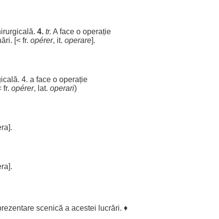
irurgicală
.
4.
tr.
A
face
o
operație
ări
. [< fr.
opérer
, it.
operare
].
gicală
. 4. a
face
o
operație
< fr.
opérer
, lat.
operari
)
ra].
ra].
prezentare
scenică
a
acestei
lucrări
. ♦