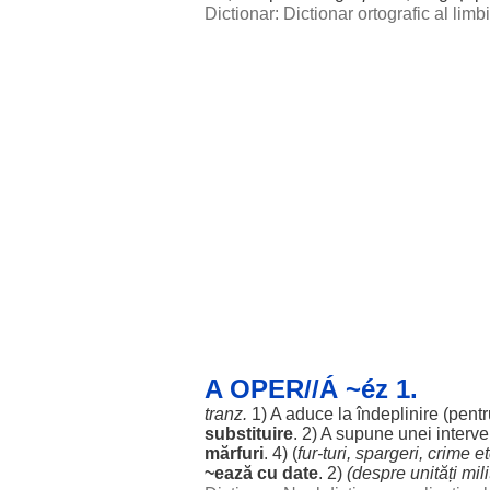
Dictionar: Dictionar ortografic al lim
A OPER//Á ~éz 1.
tranz.
1) A
aduce
la
îndeplinire
(
pentr
substituire
. 2) A
supune
unei
interve
mărfuri
. 4) (
fur
-turi,
spargeri
,
crime
et
~ează cu
date
. 2)
(
despre
unități
mili