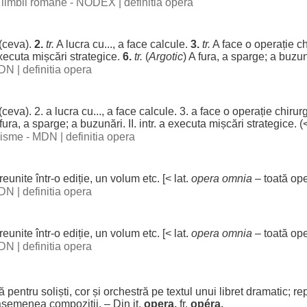
al limbii romane - NODEX
|
definitia opera
(ceva).
2.
tr.
A
lucra
cu..., a
face
calcule
.
3.
tr.
A
face
o
operație
ch
xecuta
mișcări
strategice
.
6.
tr.
(
Argotic
) A
fura
, a
sparge
; a
buzun
 DN
|
definitia opera
(ceva). 2. a
lucra
cu..., a
face
calcule
. 3. a
face
o
operație
chirur
fura
, a
sparge
; a
buzunări
. II. intr. a
executa
mișcări
strategice
. (
ogisme - MDN
|
definitia opera
reunite
într-o
ediție
, un
volum
etc. [< lat.
opera
omnia
–
toată
ope
 DN
|
definitia opera
reunite
într-o
ediție
, un
volum
etc. [< lat.
opera
omnia
–
toată
ope
 DN
|
definitia opera
ă
pentru
soliști
,
cor
și
orchestră
pe
textul
unui
libret
dramatic
;
re
asemenea
compoziții
. – Din it.
opera,
fr.
opéra.