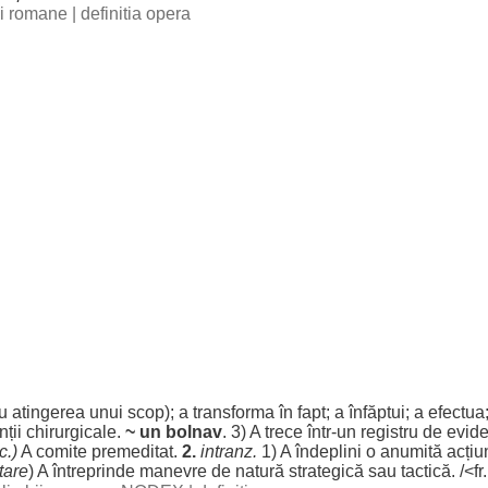
bii romane
|
definitia opera
u
atingerea
unui
scop
); a
transforma
în
fapt
; a
înfăptui
; a
efectua
nții
chirurgicale
.
~ un
bolnav
. 3) A
trece
într-un
registru
de
evid
c.)
A
comite
premeditat
.
2.
intranz.
1) A
îndeplini
o
anumită
acțiu
tare
) A
întreprinde
manevre
de
natură
strategică
sau
tactică
. /<fr