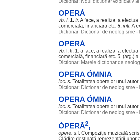
Dictionar: Noul dictionar explicativ 
OPERÁ
vb. I.
1.
tr.
A
face
, a
realiza
, a
efectua
comercială
,
financiară
etc.
5.
intr.
A
e
Dictionar: Dictionar de neologisme -
OPERÁ
vb.
I. tr. 1. a
face
, a
realiza
, a
efectua
comercială
,
financiară
etc. 5. (arg.) a
Dictionar: Marele dictionar de neol
OPERA ÓMNIA
loc
. s.
Totalitatea
operelor
unui
autor
Dictionar: Dictionar de neologisme -
OPERA ÓMNIA
loc
. s.
Totalitatea
operelor
unui
autor
Dictionar: Dictionar de neologisme -
2
ÓPERĂ
,
opere
,
s.f.
Compoziție
muzicală
scris
Clădire
destinată
reprezentării
unor