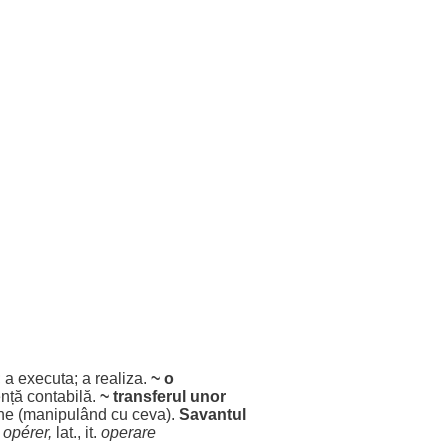
; a
executa
; a
realiza
.
~ o
ență
contabilă
.
~
transferul
unor
ne
(
manipulând
cu ceva).
Savantul
.
opérer,
lat., it.
operare