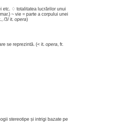
ei
etc. ♢
totalitatea
lucrărilor
unui
mar
.) ~
vie
=
parte
a
corpului
unei
., /3/ it.
opera
)
are se
reprezintă
. (< it.
opera
, fr.
ogii
stereotipe
și
intrigi
bazate
pe