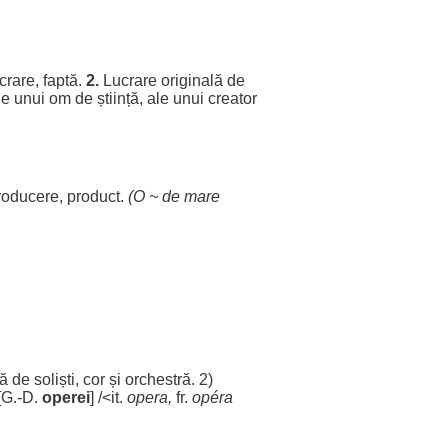
crare
,
faptă
.
2.
Lucrare
originală
de
le
unui
om
de
știință
,
ale
unui
creator
roducere
,
product
.
(O ~ de
mare
tă
de
soliști
,
cor
și
orchestră
. 2)
 [G.-D.
operei
] /<it.
opera,
fr.
opéra