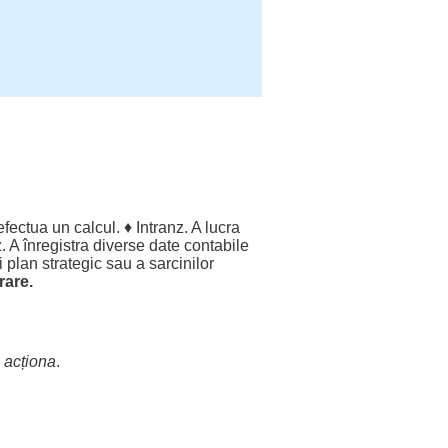
efectua
un
calcul
. ♦ Intranz. A
lucra
. A
înregistra
diverse
date
contabile
i
plan
strategic
sau a
sarcinilor
rare
.
.
acționa
.