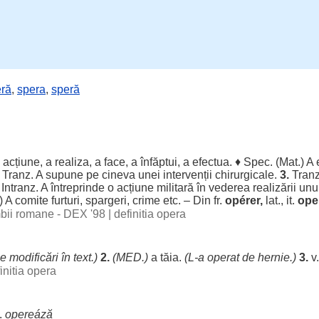
ră
,
spera
,
speră
o
acțiune
, a
realiza
, a
face
, a
înfăptui
, a
efectua
. ♦
Spec
. (
Mat
.) A
Tranz. A
supune
pe cineva unei
intervenții
chirurgicale
.
3.
Tranz
Intranz. A
întreprinde
o
acțiune
militară
în
vederea
realizării
unu
) A
comite
furturi
,
spargeri
,
crime
etc. – Din fr.
opérer,
lat., it.
ope
imbii romane - DEX '98
|
definitia opera
le
modificări
în
text
.)
2.
(
MED
.)
a
tăia
.
(L-a
operat
de
hernie
.)
3.
v
initia opera
l.
opereáză