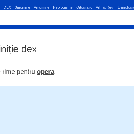
DEX
Sinonime
Antonime
Neologisme
Ortografic
Arh. & Reg.
Etimologi
iniție dex
 rime pentru
opera