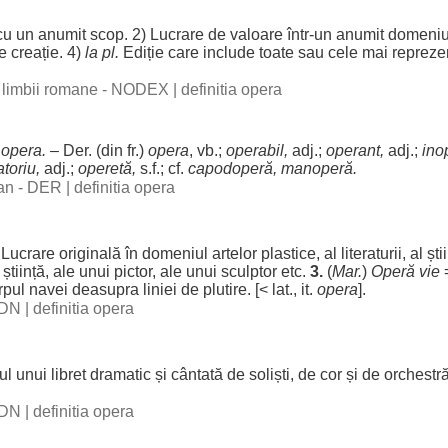
cu un
anumit
scop
. 2)
Lucrare
de
valoare
într-un
anumit
domeni
e
creație
. 4)
la pl.
Ediție
care
include
toate sau
cele
mai
repreze
al limbii romane - NODEX
|
definitia opera
.
opera.
– Der. (din fr.)
opera
, vb.;
operabil
,
adj.;
operant
,
adj.;
ino
toriu
,
adj.;
operetă
,
s.f.; cf.
capodoperă
,
manoperă
.
man - DER
|
definitia opera
Lucrare
originală
în
domeniul
artelor
plastice
, al
literaturii
, al
ști
e
știință
,
ale
unui
pictor
,
ale
unui
sculptor
etc.
3.
(
Mar
.
)
Operă
vie
rpul
navei
deasupra
liniei
de
plutire
. [< lat., it.
opera
].
 DN
|
definitia opera
ul
unui
libret
dramatic
și
cântată
de
soliști
, de
cor
și de
orchestr
 DN
|
definitia opera