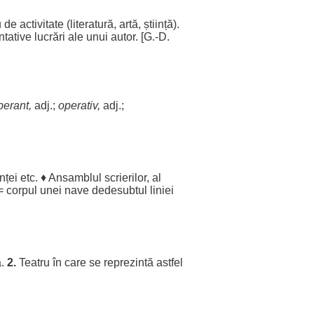
u
de
activitate
(
literatură
,
artă
,
știință
).
ntative
lucrări
ale
unui
autor
. [G.-D.
perant
,
adj.;
operativ
,
adj.;
inței
etc. ♦
Ansamblul
scrierilor
, al
=
corpul
unei
nave
dedesubtul
liniei
ă
.
2.
Teatru
în care se
reprezintă
astfel