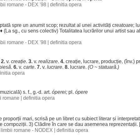
imbii romane - DEX '98
|
definitia opera
ptată
spre
un
anumit
scop
;
rezultat
al unei
activități
creatoare
;
lu
 ♦ (La sg., cu
sens
colectiv
)
Totalitatea
lucrărilor
unui
artist
sau
a
imbii romane - DEX '98
|
definitia opera
2.
v.
creație
.
3.
v.
realizare
.
4.
creație
,
lucrare
,
producție
, (înv.)
p
piesă
.
6.
v.
carte
.
7.
v.
lucrare
.
8.
lucrare
.
(O ~
statuară
.)
initia opera
muzicală
) s. f., g.-d.
art
.
óperei
;
pl.
ópere
bii romane
|
definitia opera
e
proporții
mari
,
scrisă
pe un
libret
cu
subiect
literar
și
interpreta
e
compoziții
. 3)
Clădire
în care se
dau
asemenea
reprezentații
.
al limbii romane - NODEX
|
definitia opera