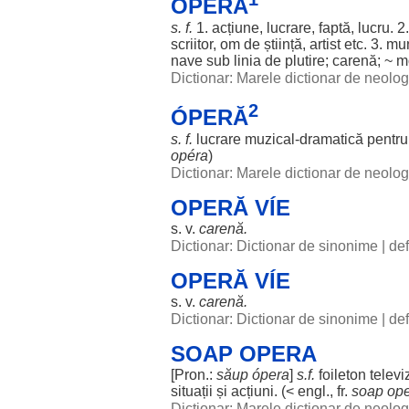
ÓPERĂ
s. f.
1.
acțiune
,
lucrare
,
faptă
,
lucru
. 2
scriitor
,
om
de
știință
,
artist
etc. 3.
mu
nave
sub
linia
de
plutire
;
carenă
; ~
m
Dictionar: Marele dictionar de neol
2
ÓPERĂ
s. f.
lucrare
muzical
-
dramatică
pentru
opéra
)
Dictionar: Marele dictionar de neol
OPERĂ VÍE
s. v.
carenă
.
Dictionar: Dictionar de sinonime
|
def
OPERĂ VÍE
s. v.
carenă
.
Dictionar: Dictionar de sinonime
|
def
SOAP OPERA
[Pron.:
săup ópera
]
s.f.
foileton
televi
situații
și
acțiuni
. (< engl., fr.
soap op
Dictionar: Marele dictionar de neol