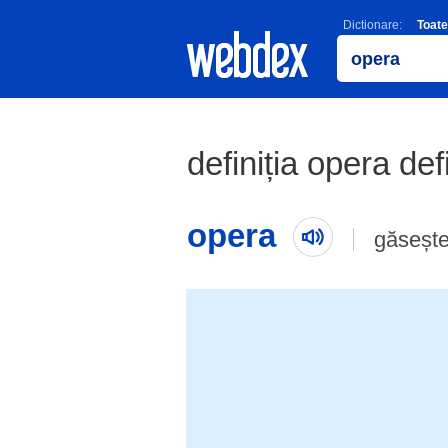
Dictionare:
Toate
definiția opera def
opera
găsește