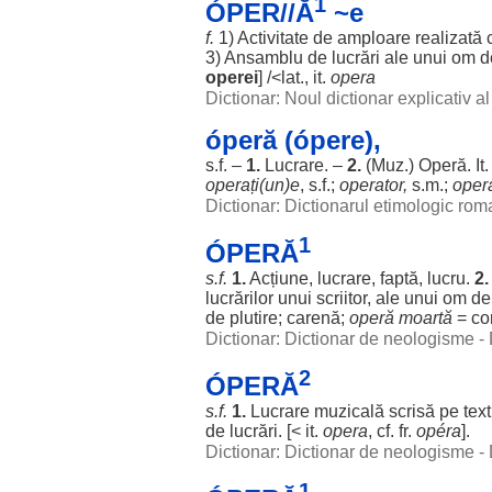
1
ÓPER//Ă
~e
f.
1)
Activitate
de
amploare
realizată
3)
Ansamblu
de
lucrări
ale
unui
om
d
operei
] /<lat., it.
opera
Dictionar: Noul dictionar explicativ 
óperă (ópere),
s.f. –
1.
Lucrare
. –
2.
(Muz.) Operă. It
operați
(un)e
, s.f.;
operator
,
s.m.;
opera
Dictionar: Dictionarul etimologic ro
1
ÓPERĂ
s.f.
1.
Acțiune
,
lucrare
,
faptă
,
lucru
.
2.
lucrărilor
unui
scriitor
,
ale
unui
om
d
de
plutire
;
carenă
;
operă
moartă
=
co
Dictionar: Dictionar de neologisme -
2
ÓPERĂ
s.f.
1.
Lucrare
muzicală
scrisă
pe
text
de
lucrări
. [< it.
opera
, cf. fr.
opéra
].
Dictionar: Dictionar de neologisme -
1