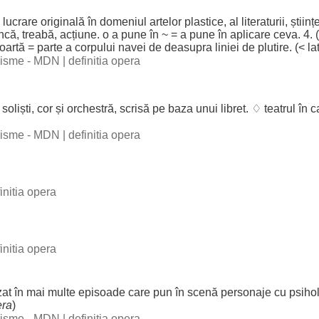
.
lucrare
originală
în
domeniul
artelor
plastice
, al
literaturii
,
științ
ncă
,
treabă
,
acțiune
. o a pune în ~ = a pune în
aplicare
ceva. 4. (
oartă
=
parte
a
corpului
navei
de
deasupra
liniei
de
plutire
. (< lat
ogisme - MDN
|
definitia opera
soliști
,
cor
și
orchestră
,
scrisă
pe
baza
unui
libret
. ♢
teatrul
în c
ogisme - MDN
|
definitia opera
initia opera
initia opera
zat
în mai
multe
episoade
care
pun
în
scenă
personaje
cu
psihol
era
)
ogisme - MDN
|
definitia opera