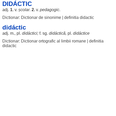
DIDÁCTIC
adj.
1.
v.
școlar
.
2.
v.
pedagogic
.
Dictionar: Dictionar de sinonime
|
definitia didactic
didáctic
adj. m., pl.
didáctici
;
f. sg.
didáctică
,
pl.
didáctice
Dictionar: Dictionar ortografic al limbii romane
|
definitia
didactic