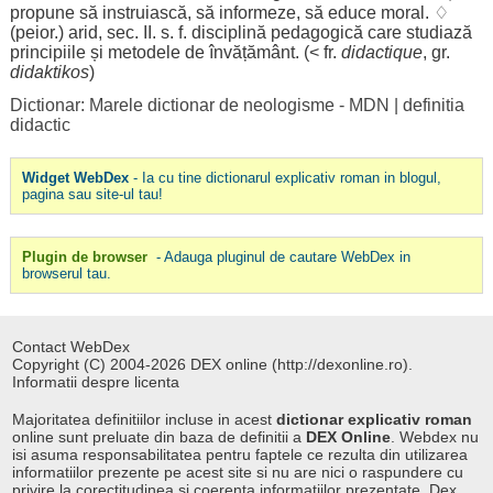
propune
să
instruiască
, să
informeze
, să
educe
moral
. ♢
(peior.)
arid
,
sec
. II. s. f.
disciplină
pedagogică
care
studiază
principiile
și
metodele
de
învățământ
. (< fr.
didactique
, gr.
didaktikos
)
Dictionar: Marele dictionar de neologisme - MDN
|
definitia
didactic
Widget WebDex
- Ia cu tine dictionarul explicativ roman in blogul,
pagina sau site-ul tau!
Plugin de browser
- Adauga pluginul de cautare WebDex in
browserul tau.
Contact WebDex
Copyright (C) 2004-2026 DEX online (http://dexonline.ro).
Informatii despre licenta
Majoritatea definitiilor incluse in acest
dictionar explicativ roman
online sunt preluate din baza de definitii a
DEX Online
. Webdex nu
isi asuma responsabilitatea pentru faptele ce rezulta din utilizarea
informatiilor prezente pe acest site si nu are nici o raspundere cu
privire la corectitudinea si coerenta informatiilor prezentate. Dex