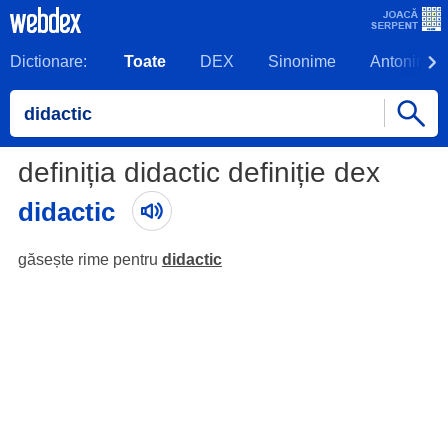
Dictionare:
Toate
DEX
Sinonime
Antonime
definiția didactic definiție dex
didactic
găsește rime pentru
didactic