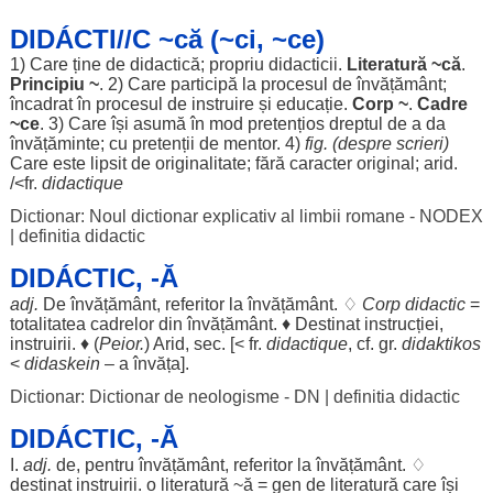
DIDÁCTI//C ~că (~ci, ~ce)
1) Care ține de
didactică
;
propriu
didacticii
.
Literatură
~că
.
Principiu
~
. 2) Care
participă
la
procesul
de
învățământ
;
încadrat
în
procesul
de
instruire
și
educație
.
Corp
~
.
Cadre
~ce
. 3) Care își
asumă
în
mod
pretențios
dreptul
de a da
învățăminte
; cu
pretenții
de
mentor
. 4)
fig. (
despre
scrieri
)
Care este
lipsit
de
originalitate
;
fără
caracter
original
;
arid
.
/<fr.
didactique
Dictionar: Noul dictionar explicativ al limbii romane - NODEX
|
definitia didactic
DIDÁCTIC, -Ă
adj.
De
învățământ
,
referitor
la
învățământ
. ♢
Corp
didactic
=
totalitatea
cadrelor
din
învățământ
. ♦
Destinat
instrucției
,
instruirii
. ♦ (
Peior.
)
Arid
,
sec
. [< fr.
didactique
, cf. gr.
didaktikos
<
didaskein
– a
învăța
].
Dictionar: Dictionar de neologisme - DN
|
definitia didactic
DIDÁCTIC, -Ă
I.
adj.
de,
pentru
învățământ
,
referitor
la
învățământ
. ♢
destinat
instruirii
. o
literatură
~
ă
=
gen
de
literatură
care își