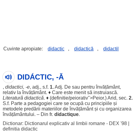
Cuvinte apropiate:
didactic
,
didactică
,
didactil
DIDÁCTIC, -Ă
,
didactici
, -e
, adj., s.f.
1.
Adj. De sau
pentru
învățământ
,
relativ
la
învățământ
. ♦ Care este
menit
să
instruiască
.
Literatură
didactică
. ♦ (
definitie
/peiorativ">Peior.)
Arid
,
sec
.
2.
S.f.
Parte
a
pedagogiei
care se
ocupă
cu
principiile
și
metodele
predării
materiilor
de
învățământ
și cu
organizarea
învățământului
. – Din fr.
didactique
.
Dictionar: Dictionarul explicativ al limbii romane - DEX '98
|
definitia didactic