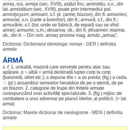
armia
,
rus
.
armija
(
sec
. XVIII),
astăzi
înv.;
armistițiu
,
s.n., din
lat.
armistitium
(
sec
. XVIII),
poate
prin
intermediul
pol
.
armistycyum
;
armoarii
,
s.f. pl. (
arme
;
blazon
), din fr.
armoiries
;
armorial
,
s.n. (
carte
a
boierilor
), din fr.;
armură
,
s.f., din fr.;
armurărie
,
s.f. (
loc
unde se
fabrică
, de
repară
sau se vînd
arme
);
armurier
, s.m.;
desarma,
vb., din fr.
désarmer
;
rearma
,
vb., din fr. – Din
rom
.
armaș
provine
mag.
ármás
„
armaș
”.
Dictionar: Dictionarul etimologic roman - DER
|
definitia
armele
ÁRMĂ
s. f.
1.
unealtă
,
mașină
care
servește
pentru
atac
sau
apărare
. o ~
albă
=
armă
destinată
luptei
corp
la
corp
(
baionetă
,
stilet
etc.); a
depune
ĕle
= a se
preda
; (fig.) a
ceda
.
♢ (pl.)
ansamblul
semnelor
heraldice
de pe o
stemă
, de pe
un
blazon
. 2.
categorie
de
trupe
din
forțele
armate
corespunzând
unei
activități
specializate
. 3. (fig.)
mijloc
de
combatere
a unui
adversar
pe
planul
ideilor
, al
politicii
. (< lat.
arma
)
Dictionar: Marele dictionar de neologisme - MDN
|
definitia
armele