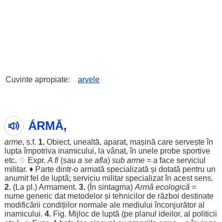
Cuvinte apropiate:
arvele
ÁRMĂ,
arme
, s.f.
1.
Obiect
,
unealtă
,
aparat
,
mașină
care
servește
în
lupta
împotriva
inamicului
, la
vânat
, în unele
probe
sportive
etc. ♢ Expr.
A fi
(sau
a se
afla
)
sub
arme
= a
face
serviciul
militar
. ♦
Parte
dintr-o
armată
specializată
și
dotată
pentru
un
anumit
fel
de
luptă
;
serviciu
militar
specializat
în acest
sens
.
2.
(La pl.)
Armament
.
3.
(În
sintagma
)
Armă
ecologică
=
nume
generic
dat
metodelor
și
tehnicilor
de
război
destinate
modificării
condițiilor
normale
ale
mediului
înconjurător
al
inamicului
.
4.
Fig.
Mijloc
de
luptă
(pe
planul
ideilor
, al
politicii