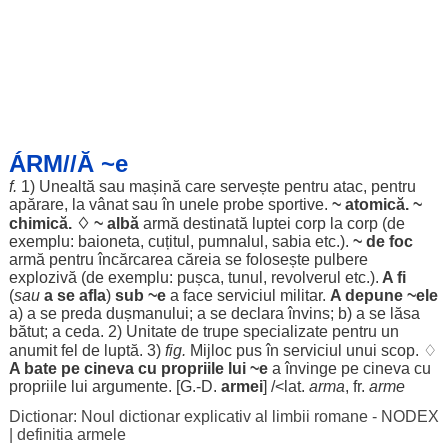
ÁRM//Ă ~e
f.
1)
Unealtă
sau
mașină
care
servește
pentru
atac
,
pentru
apărare
, la
vânat
sau în unele
probe
sportive
.
~
atomică
. ~
chimică
. ♢ ~
albă
armă
destinată
luptei
corp
la
corp
(de
exemplu:
baioneta
,
cuțitul
,
pumnalul
,
sabia
etc.).
~ de
foc
armă
pentru
încărcarea
căreia
se
folosește
pulbere
explozivă
(de exemplu:
pușca
,
tunul
,
revolverul
etc.).
A fi
(
sau
a se
afla
)
sub ~e
a
face
serviciul
militar
.
A
depune
~
ele
a) a se
preda
dușmanului
; a se
declara
învins
; b) a se
lăsa
bătut
; a
ceda
. 2)
Unitate
de
trupe
specializate
pentru
un
anumit
fel
de
luptă
. 3)
fig.
Mijloc
pus
în
serviciul
unui
scop
. ♢
A
bate
pe cineva cu
propriile
lui ~e
a
învinge
pe cineva cu
propriile
lui
argumente
. [G.-D.
armei
] /<lat.
arma
, fr.
arme
Dictionar: Noul dictionar explicativ al limbii romane - NODEX
|
definitia armele