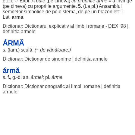
etc.). ♢ Expr.
A
bate
(pe cineva)
cu
propriile
arme
= a
învinge
(pe cineva) cu
propriile
argumente
.
5.
(La pl.)
Ansamblul
semnelor
simbolice
de pe o
stemă
, de pe un
blazon
etc. –
Lat.
arma
.
Dictionar: Dictionarul explicativ al limbii romane - DEX '98
|
definitia armele
ÁRMĂ
s. (fam.)
sculă
.
(~ de
vânătoare
.)
Dictionar: Dictionar de sinonime
|
definitia armele
ármă
s. f., g.-d.
art
.
ármei
;
pl.
árme
Dictionar: Dictionar ortografic al limbii romane
|
definitia
armele