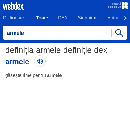
Dictionare:
Toate
DEX
Sinonime
Antonime
definiția armele definiție dex
armele
găsește rime pentru
armele