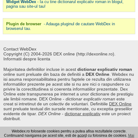
Widget WebDex
- Ia cu tine dictionarul explicativ roman in blogul,
pagina sau site-ul tau!
Plugin de browser
- Adauga pluginul de cautare WebDex in
browserul tau.
Contact WebDex
Copyright (C) 2004-2026 DEX online (http://dexonline.ro).
Informatii despre licenta
Majoritatea definitiilor incluse in acest
dictionar explicativ roman
online sunt preluate din baza de definitii a
DEX Online
. Webdex nu
isi asuma responsabilitatea pentru faptele ce rezulta din utilizarea
informatiilor prezente pe acest site si nu are nici o raspundere cu
privire la corectitudinea si coerenta informatiilor prezentate. Dex
Online este transpunerea pe internet a unor dictionare de prestigiu
ale limbii romane. DEX Online -
dictionar explicativ roman
este
creat si intretinut de un colectiv de voluntari. Definitiile
DEX Online
sunt preluate textual din sursele mentionate, cu exceptia greselilor
evidente de tipar.
DEX Online
-
dictionar explicativ
este un proiect
distribuit.
Webdex.ro foloseste cookies pentru a putea afisa rezultatele corecte.
Curs valutar
|
Kurs walut
|
Pret fier vechi
Continuand navigarea pe acest site, esti de acord cu folosirea de cookies.
Mai