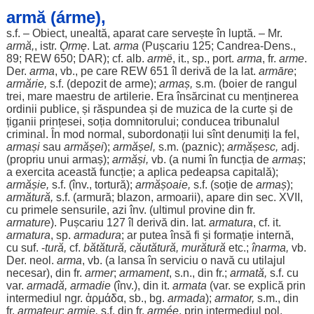
armă (árme),
s.f. –
Obiect
,
unealtă
,
aparat
care
servește
în
luptă
. – Mr.
armă
,
, istr.
Ǫrmę
. Lat.
arma
(Pușcariu 125;
Candrea
-
Dens
.,
89; REW 650;
DAR
); cf.
alb
.
armë
, it., sp.,
port
.
arma
, fr.
arme
.
Der.
arma
, vb., pe care REW 651
îl
derivă
de la lat.
armāre
;
armărie
,
s.f. (
depozit
de
arme
);
armaș
,
s.m. (
boier
de
rangul
trei
,
mare
maestru
de
artilerie
.
Era
însărcinat
cu
menținerea
ordinii
publice
, și
răspundea
și de
muzica
de la
curte
și de
țiganii
prințesei
,
soția
domnitorului
;
conducea
tribunalul
criminal
. În
mod
normal
,
subordonații
lui sînt
denumiți
la
fel
,
armași
sau
armășei
);
armășel
,
s.m. (
paznic
);
armășesc
,
adj.
(
propriu
unui
armaș
);
armăși
,
vb. (a
numi
în
funcția
de
armaș
;
a
exercita
această
funcție
; a
aplica
pedeapsa
capitală
);
armășie
,
s.f. (înv.,
tortură
);
armășoaie,
s.f. (
soție
de
armaș
);
armătură
,
s.f. (
armură
;
blazon
,
armoarii
),
apare
din
sec
. XVII,
cu
primele
sensurile
,
azi
înv. (
ultimul
provine
din fr.
armature
). Pușcariu 127
îl
derivă
din. lat.
armatura
, cf. it.
armatura
, sp.
armadura
;
ar
putea
însă fi și
formație
internă
,
cu suf. -
tură
,
cf.
bătătură
,
căutătură
,
murătură
etc.;
înarma
,
vb.
Der. neol.
arma
, vb. (a
lansa
în
serviciu
o
navă
cu
utilajul
necesar
), din fr.
armer
;
armament
, s.n., din fr.;
armată
,
s.f. cu
var.
armadă
, armadie
(înv.), din it.
armata
(var. se
explică
prin
intermediul
ngr. ἀρμάδα, sb., bg.
armada
);
armator
,
s.m., din
fr.
armateur
;
armie
,
s.f. din fr.
armée
, prin
intermediul
pol
.