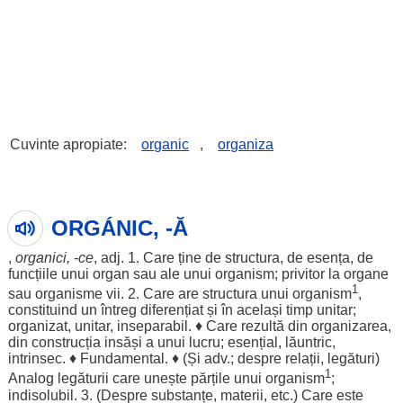
Cuvinte apropiate:
organic
,
organiza
ORGÁNIC, -Ă
,
organici
, -ce
, adj. 1. Care ține de
structura
, de
esența
, de
funcțiile
unui
organ
sau
ale
unui
organism
;
privitor
la
organe
1
sau
organisme
vii
. 2. Care are
structura
unui
organism
,
constituind
un
întreg
diferențiat
și în
același
timp
unitar
;
organizat
,
unitar
,
inseparabil
. ♦ Care
rezultă
din
organizarea
,
din
construcția
insăși
a unui
lucru
;
esențial
,
lăuntric
,
intrinsec
. ♦
Fundamental
. ♦ (Și adv.;
despre
relații
,
legături
)
1
Analog
legăturii
care
unește
părțile
unui
organism
;
indisolubil
. 3. (
Despre
substanțe
,
materii
, etc.) Care este