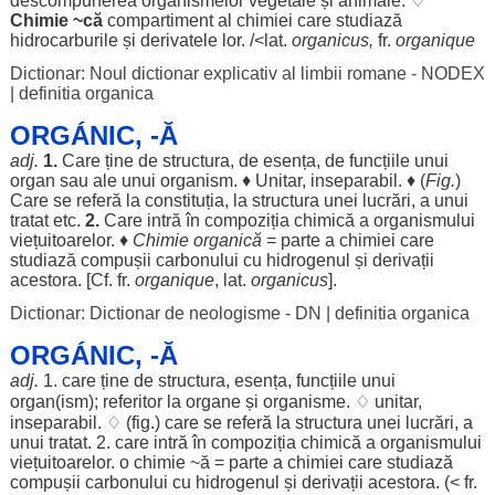
descompunerea
organismelor
vegetale
și
animale
. ♢
Chimie
~că
compartiment
al
chimiei
care
studiază
hidrocarburile
și
derivatele
lor
. /<lat.
organicus,
fr.
organique
Dictionar: Noul dictionar explicativ al limbii romane - NODEX
|
definitia organica
ORGÁNIC, -Ă
adj.
1.
Care ține de
structura
, de
esența
, de
funcțiile
unui
organ
sau
ale
unui
organism
. ♦
Unitar
,
inseparabil
. ♦ (
Fig.
)
Care se
referă
la
constituția
, la
structura
unei
lucrări
, a unui
tratat
etc.
2.
Care
intră
în
compoziția
chimică
a
organismului
viețuitoarelor
. ♦
Chimie
organică
=
parte
a
chimiei
care
studiază
compușii
carbonului
cu
hidrogenul
și
derivații
acestora
. [Cf. fr.
organique
, lat.
organicus
].
Dictionar: Dictionar de neologisme - DN
|
definitia organica
ORGÁNIC, -Ă
adj.
1. care ține de
structura
,
esența
,
funcțiile
unui
organ
(
ism
);
referitor
la
organe
și
organisme
. ♢
unitar
,
inseparabil
. ♢ (fig.) care se
referă
la
structura
unei
lucrări
, a
unui
tratat
. 2. care
intră
în
compoziția
chimică
a
organismului
viețuitoarelor
. o
chimie
~
ă
=
parte
a
chimiei
care
studiază
compușii
carbonului
cu
hidrogenul
și
derivații
acestora
. (< fr.