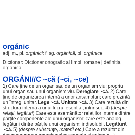
orgánic
adj. m., pl.
orgánici
;
f. sg.
orgánică,
pl.
orgánice
Dictionar: Dictionar ortografic al limbii romane
|
definitia
organica
ORGÁNI//C ~că (~ci, ~ce)
1) Care ține de un
organ
sau de un
organism
viu
;
propriu
unui
organ
sau unui
organism
viu
.
Dereglare
~că.
2) Care
ține de
organizarea
internă
a unor
ansambluri
; care
prezintă
un
întreg
;
unitar
.
Lege
~că.
Unitate
~că
. 3) Care
rezultă
din
structura
internă
a unui
lucru
;
esențial
;
intrinsec
. 4) (
despre
relații
,
legături
) Care este
asemănător
relațiilor
interne
dintre
părțile
componente
ale
unui
organism
; care este
analog
legăturii
dintre
părțile
unui
organism
;
indisolubil
.
Legătură
~că.
5) (
despre
substanțe
,
materii
etc.)
Care a
rezultat
din