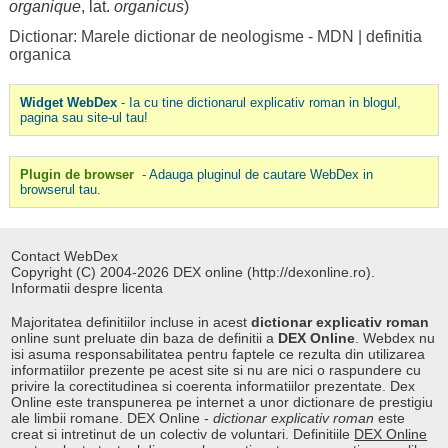
organique
, lat.
organicus
)
Dictionar: Marele dictionar de neologisme - MDN
|
definitia
organica
Widget WebDex
- Ia cu tine dictionarul explicativ roman in blogul,
pagina sau site-ul tau!
Plugin de browser
- Adauga pluginul de cautare WebDex in
browserul tau.
Contact WebDex
Copyright (C) 2004-2026 DEX online (http://dexonline.ro).
Informatii despre licenta
Majoritatea definitiilor incluse in acest
dictionar explicativ roman
online sunt preluate din baza de definitii a
DEX Online
. Webdex nu
isi asuma responsabilitatea pentru faptele ce rezulta din utilizarea
informatiilor prezente pe acest site si nu are nici o raspundere cu
privire la corectitudinea si coerenta informatiilor prezentate. Dex
Online este transpunerea pe internet a unor dictionare de prestigiu
ale limbii romane. DEX Online -
dictionar explicativ roman
este
creat si intretinut de un colectiv de voluntari. Definitiile
DEX Online