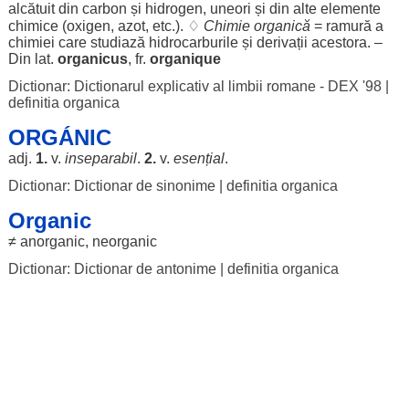
alcătuit
din
carbon
și
hidrogen
,
uneori
și din alte
elemente
chimice
(
oxigen
,
azot
, etc.). ♢
Chimie
organică
=
ramură
a
chimiei
care
studiază
hidrocarburile
și
derivații
acestora
. –
Din lat.
organicus
, fr.
organique
Dictionar: Dictionarul explicativ al limbii romane - DEX '98
|
definitia organica
ORGÁNIC
adj.
1.
v.
inseparabil
.
2.
v.
esențial
.
Dictionar: Dictionar de sinonime
|
definitia organica
Organic
≠
anorganic
,
neorganic
Dictionar: Dictionar de antonime
|
definitia organica