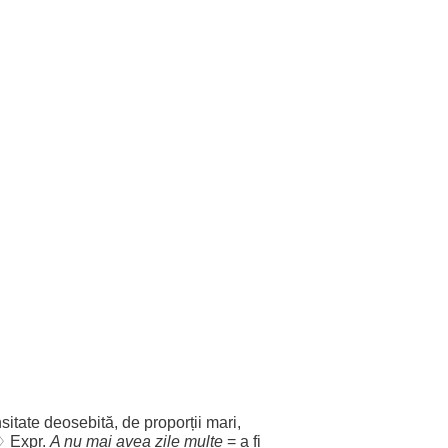
nsitate
deosebită
, de
proporții
mari
,
♢ Expr.
A nu mai avea
zile
multe
= a fi