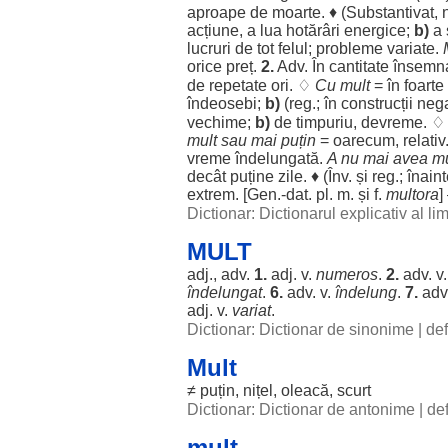
aproape
de
moarte
. ♦ (
Substantivat
, 
acțiune
, a
lua
hotărâri
energice
;
b)
a 
lucruri
de tot
felul
;
probleme
variate
.
orice
preț
.
2.
Adv. În
cantitate
însemn
de
repetate
ori. ♢
Cu
mult
= în
foarte
îndeosebi
;
b)
(
reg
.; în
construcții
nega
vechime
;
b)
de
timpuriu
,
devreme
. 
mult
sau mai
puțin
=
oarecum
,
relativ
vreme
îndelungată
.
A nu mai avea
mu
decât
puține
zile
. ♦ (Înv. și
reg
.;
înain
extrem
. [
Gen
.-
dat
. pl. m. și f.
multora
]
Dictionar: Dictionarul explicativ al l
MULT
adj., adv.
1.
adj. v.
numeros
.
2.
adv. v
îndelungat
.
6.
adv. v.
îndelung
.
7.
adv
adj. v.
variat
.
Dictionar: Dictionar de sinonime
|
def
Mult
≠
puțin
,
nițel
,
oleacă
,
scurt
Dictionar: Dictionar de antonime
|
def
mult