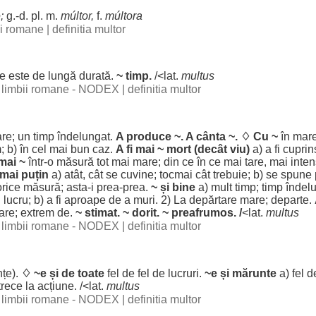
e
;
g.-d. pl. m.
múltor,
f.
múltora
bii romane
|
definitia multor
re este de
lungă
durată
.
~
timp
.
/<lat.
multus
al limbii romane - NODEX
|
definitia multor
re
; un
timp
îndelungat
.
A
produce
~. A
cânta
~. ♢ Cu ~
în
mar
m
; b) în cel mai
bun
caz
.
A fi mai ~
mort
(
decât
viu
)
a) a fi
cuprin
 mai ~
într-o
măsură
tot mai
mare
; din ce în ce mai
tare
, mai
inten
i mai
puțin
a)
atât
, cât se
cuvine
;
tocmai
cât
trebuie
; b) se
spune
orice
măsură
; asta-i
prea
-
prea
.
~ și
bine
a)
mult
timp
;
timp
îndel
n
lucru
; b) a fi
aproape
de a
muri
. 2) La
depărtare
mare
;
departe
.
tare
;
extrem
de.
~
stimat
. ~
dorit
. ~
preafrumos
. /
<lat.
multus
al limbii romane - NODEX
|
definitia multor
nțe
).
♢ ~e și de toate
fel
de
fel
de
lucruri
.
~e și
mărunte
a)
fel
d
trece
la
acțiune
. /<lat.
multus
al limbii romane - NODEX
|
definitia multor