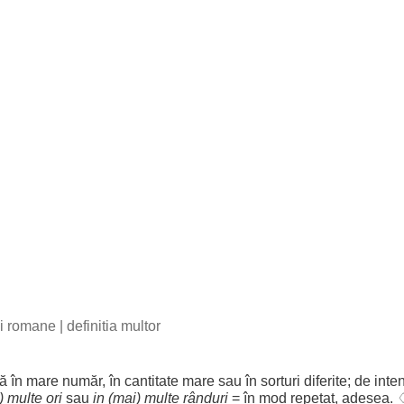
bii romane
|
definitia multor
lă
în
mare
număr
, în
cantitate
mare
sau în
sorturi
diferite
; de
inte
)
multe
ori
sau
in (mai)
multe
rânduri
= în
mod
repetat
,
adesea
. 