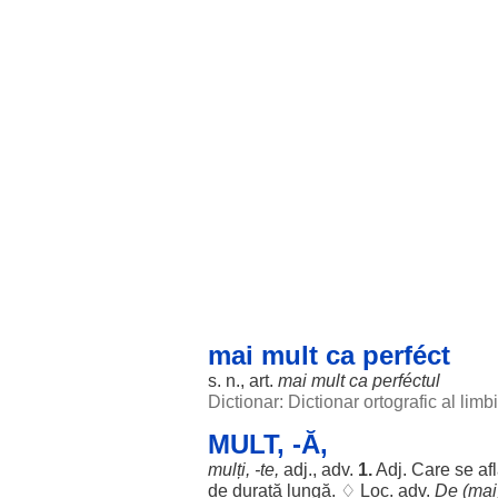
mai mult ca perféct
s. n.,
art
.
mai
mult
ca
perféctul
Dictionar: Dictionar ortografic al lim
MULT, -Ă,
mulți
, -te,
adj., adv.
1.
Adj. Care se
af
de
durată
lungă
. ♢
Loc
. adv.
De (mai