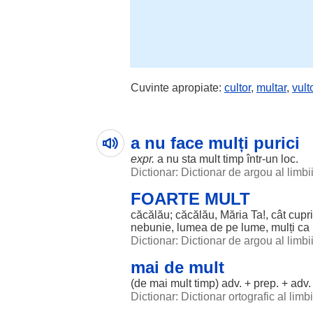
Cuvinte apropiate:
cultor
,
multar
,
vult
a nu face mulți purici
expr.
a nu
sta
mult
timp
într-un
loc
.
Dictionar: Dictionar de argou al limb
FOARTE MULT
căcălău
;
căcălău
,
Măria
Ta
!, cât
cupr
nebunie
,
lumea
de pe
lume
,
mulți
ca
Dictionar: Dictionar de argou al limb
mai de mult
(de mai
mult
timp
) adv. + prep. + adv.
Dictionar: Dictionar ortografic al lim