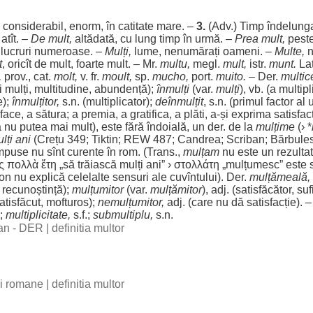
,
considerabil
,
enorm
, în catitate
mare
. –
3.
(Adv.)
Timp
îndelung
,
atît
. –
De
mult
,
altădată
, cu
lung
timp
în
urmă
. –
Prea
mult
,
pest
,
lucruri
numeroase
. –
Mulți
,
lume
,
nenumărați
oameni
. –
Multe
,
t
, oricît de
mult
,
foarte
mult
. – Mr.
multu,
megl.
mult
,
istr.
munt.
La
,
prov., cat.
molt,
v. fr.
moult,
sp.
mucho,
port
.
muito.
– Der.
multic
i
mulți
,
multitudine
,
abundență
);
înmulți
(var.
mulți
), vb. (a
multipl
e
);
înmulțitor
,
s.n. (
multiplicator
);
deînmulțit
, s.n. (
primul
factor
al 
sface
, a
sătura
; a
premia
, a
gratifica
, a
plăti
, a-și
exprima
satisfac
a nu
putea
mai
mult
), este
fără
îndoială
, un der. de la
mulțime
(› *
lți
ani
(Crețu 349; Tiktin; REW 487;
Candrea
; Scriban; Bărbule
mpuse
nu sînt
curente
în
rom
. (Trans.,
mulțam
nu este un
rezultat
ἰς πολλὰ ἔτη „să
trăiască
mulți
ani
” › στολλάτη „
mulțumesc
” este
on
nu
explică
celelalte
sensuri
ale
cuvîntului). Der.
mulțămeală,
;
recunoștință
);
mulțumitor
(var.
mulțămitor
), adj. (
satisfăcător
,
suf
atisfăcut
,
mofturos
);
nemulțumitor
,
adj. (care nu dă
satisfacție
). –
.;
multiplicitate
,
s.f.;
submultiplu
,
s.n.
man - DER
|
definitia multor
bii romane
|
definitia multor