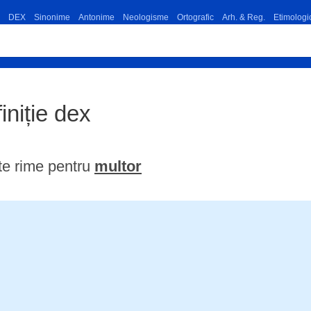
DEX
Sinonime
Antonime
Neologisme
Ortografic
Arh. & Reg.
Etimologi
finiție dex
te rime pentru
multor