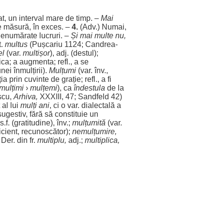
at
, un
interval
mare
de
timp
. –
Mai
e
măsură
, în
exces
. –
4.
(Adv.)
Numai
,
nenumărate
lucruri
. –
Și mai
multe
nu,
t.
multus
(Pușcariu 1124;
Candrea
-
el
(var.
multișor
), adj. (
destul
);
ica
; a
augmenta
; refl., a se
unei
înmulțirii
).
Mulțumi
(var. înv.,
ția
prin
cuvinte
de
grație
; refl., a fi
mulțimi
›
mulțemi
), ca
îndestula
de la
scu,
Arhiva
,
XXXIII, 47; Sandfeld 42)
al lui
mulți
ani
, ci o var.
dialectală
a
sugestiv
,
fără
să
constituie
un
s.f. (
gratitudine
), înv.;
mulțumită
(var.
icient
,
recunoscător
);
nemulțumire
,
 Der. din fr.
multiplu
,
adj.;
multiplica
,