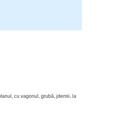
ptanul
, cu
vagonul
,
grubă
, jdemii, la