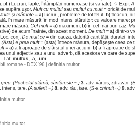
n. pl.)
Lucruri
,
fapte
,
întâmplări
numeroase
(și
variate
). ♢ Expr.
A
se
supăra
ușor
.
Mult
cu
multul
sau
multul
cu
mult
=
oricât
de
mul
Multe
și
mărunte
=
a)
lucruri
,
probleme
de tot
felul
;
b)
fleacuri
,
ni
ată
, în
mare
măsură
; în
mod
intens
,
stăruitor
; cu
valoare
mare
; 
mare
măsură
.
Cel
mult
=
a)
maximum
;
b)
în cel mai
bun
caz
.
Ma
tive
) de
acum
înainte
, din acest
moment
.
De
mult
=
a)
dintr-o
v
♢
Loc
. conj.
De
mult
ce
= din
cauza
,
datorită
cantității
,
duratei
,
inte
.
(Asta) e
prea
mult
= (asta)
întrece
măsura
,
depășește
ceea ce
lt
=
a)
a fi
aproape
de
sfârșitul
unei
acțiuni
;
b)
a fi
aproape
de
s
tea
unui
adjectiv
sau a unui
adverb
, dă
acestora
valoare
de
supe
 – Lat.
multus, -a, -um
.
imbii romane - DEX '98
|
definitia multor
.
greu
. (
Pachetul
atârnă
,
cântărește
~.)
3.
adv.
vârtos
,
zdravăn
.
(
.
intens
,
tare
.
(A
suferit
~.)
8.
adv.
rău
,
tare
.
(S-a
chinuit
~.)
9.
adv
initia multor
initia multor