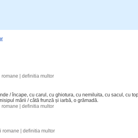
or
ii romane
|
definitia multor
inde
/
încape
, cu
carul
, cu
ghiotura
, cu
nemiluita
, cu
sacul
, cu
to
nisipul
mării
/
câtă
frunză
și
iarbă
, o
grămadă
.
ii romane
|
definitia multor
bii romane
|
definitia multor