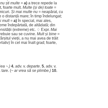
 nu
ști
multe
=
a)
a
trece
repede
la
t
,
foarte
mult
.
Multe
(și de) toate
=
micuri
.
Și mai
multe
nu
=
neapărat
, cu
pe o
distanță
mare
; în
timp
îndelungat
;
i
mult
=
a)
în
special
, mai
ales
,
reme
îndepărtată
, de
altădată
; din
nsității
(
extreme
) etc. ♢ Expr.
Mai
trebuie
sau se
cuvine
.
Mult
și
bine
=
fârșitul
vieții
, a nu mai avea de
trăit
rlativ
) în cel mai
înalt
grad
;
foarte
,
Bea
~.)
4.
adv. v.
departe
.
5.
adv. v.
.
tare
. (~
ar
vrea
să se
plimbe
.)
10.