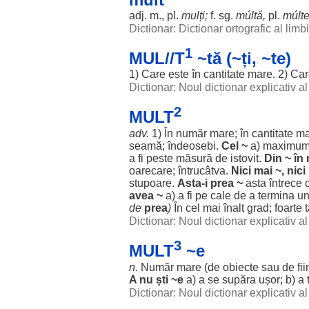
adj. m., pl.
mulți
;
f. sg.
múltă
,
pl.
múlt
Dictionar: Dictionar ortografic al lim
1
MUL//T
~tă (~ți, ~te)
1) Care este în
cantitate
mare
. 2) Ca
Dictionar: Noul dictionar explicativ 
2
MULT
adv.
1) În
număr
mare
; în
cantitate
ma
seamă
;
îndeosebi
.
Cel ~
a)
maximu
a fi
peste
măsură
de
istovit
.
Din ~ în
oarecare
;
întrucâtva
.
Nici mai ~, nic
stupoare
.
Asta-i
prea
~
asta
întrece
avea ~
a) a fi pe
cale
de a
termina
u
de
prea
)
În cel mai
înalt
grad
;
foarte
Dictionar: Noul dictionar explicativ 
3
MULT
~e
n.
Număr
mare
(de
obiecte
sau de
fii
A nu
ști
~e
a) a se
supăra
ușor
; b) a
Dictionar: Noul dictionar explicativ 