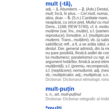
mult (-tă),
adj. –
1.
Abundent
. –
2.
(Adv.)
Destul
mult
,
încă
, în
plus
. –
Cel
mult
,
numai
abia
,
doar
. –
5.
(S.n.)
Cantitate
mare
neapărat
, cu
orice
preț
.
Multul
cu
mul
Dens
., 1168; REW 5740), cf. it.
molto
mulțime
(var. înv.,
mulție
), s.f. (
oamen
reproduce
);
înmulțire
,
s.f. (
multiplicar
mulțemi,
Trans.,
mulțămi
), vb. (a
sati
satisfăcut
; refl., a fi, a se
arăta
sătul
, 
destul
.
Der.
general
admisă
, din
la
mu
nu pare
posibilă
,
fiindcă
astfel
de
co
lui
mulțumesc
;
paralelismul
cu ngr. ε
argument
hotărîtor,
fiindcă
acest
etim
mulțămită
), s.f. (
premiu
,
recompensă
s.f. (
neplăcere
);
nemulțumit
,
adj. (
nes
vb.;
multiplicator
,
adj.;
multiplicat
,
s.n
Dictionar: Dictionarul etimologic ro
mult-puțín
s. n.,
art
.
mult
-
puțínul
Dictionar: Dictionar ortografic al lim
*mulți