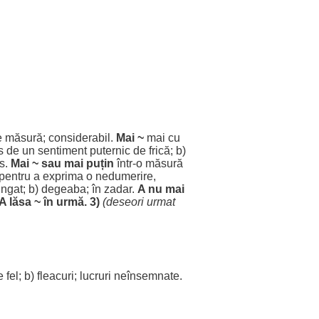
e
măsură
;
considerabil
.
Mai ~
mai cu
s
de un
sentiment
puternic
de
frică
; b)
s
.
Mai ~ sau mai
puțin
într-o
măsură
pentru
a
exprima
o
nedumerire
,
ungat
; b)
degeaba
; în
zadar
.
A nu mai
A
lăsa
~ în
urmă
. 3)
(
deseori
urmat
e
fel
; b)
fleacuri
;
lucruri
neînsemnate
.