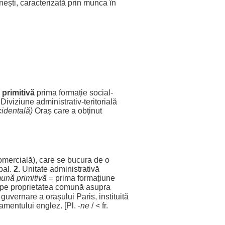
ești
,
caracterizată
prin
munca
în
~
primitivă
prima
formație
social
-
)
Diviziune
administrativ
-
teritorială
identală
)
Oraș
care a
obținut
omercială
), care se
bucura
de o
pal
.
2.
Unitate
administrativă
ună
primitivă
=
prima
formațiune
pe
proprietatea
comună
asupra
e
guvernare
a
orașului
Paris
,
instituită
lamentului
englez
. [Pl.
-ne
/ < fr.