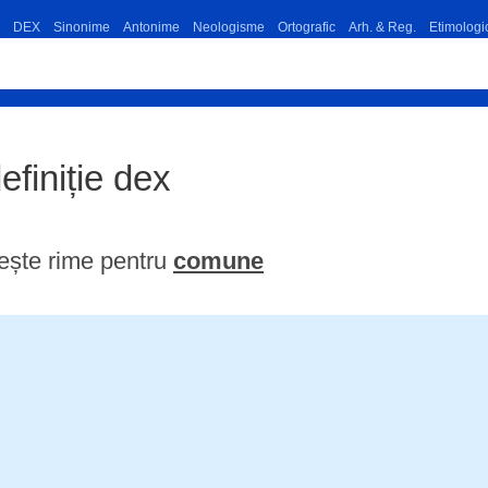
DEX
Sinonime
Antonime
Neologisme
Ortografic
Arh. & Reg.
Etimologi
efiniție dex
ește rime pentru
comune