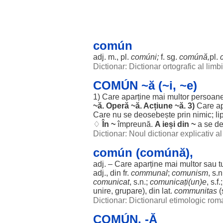
común
adj. m., pl.
comúni
;
f. sg.
comúnă
,
pl.
Dictionar: Dictionar ortografic al lim
COMÚN ~ă (~i, ~e)
1) Care
aparține
mai
multor
persoan
~
ă
.
Operă
~
ă
.
Acțiune
~
ă
. 3)
Care
a
Care nu se
deosebește
prin
nimic
;
li
♢
În ~
împreună
.
A
ieși
din ~
a se
de
Dictionar: Noul dictionar explicativ 
común (comúnă),
adj. – Care
aparține
mai
multor
sau
t
adj., din fr.
communal
;
comunism
, s.n
comunicat
, s.n.;
comunicați
(un)e
, s.f.
unire
,
grupare
), din lat.
communitas
(
Dictionar: Dictionarul etimologic ro
COMÚN, -Ă