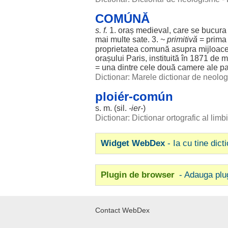
COMÚNĂ
s. f.
1.
oraș
medieval
, care se
bucura
mai
multe
sate
. 3.
~
primitivă
=
prima
proprietatea
comună
asupra
mijloace
orașului
Paris
,
instituită
în 1871 de
m
=
una
dintre
cele
două
camere
ale
pa
Dictionar: Marele dictionar de neol
ploiér-común
s. m. (
sil
.
-
ier
-
)
Dictionar: Dictionar ortografic al lim
Widget WebDex
- Ia cu tine dict
Plugin de browser
- Adauga plu
Contact WebDex