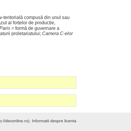
iv
-
teritorială
compusă
din
unul
sau
zut
al
forțelor
de
producție
,
Paris
=
formă
de
guvernare
a
aturii
proletariatului
;
Camera
C-elor
://dexonline.ro).
Informatii despre licenta