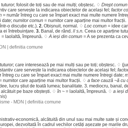
u
tuturor
;
folosit
de toți sau de mai
mulți
;
obștesc
. ♢
Drept
comun
ntiv
care
servește
la
indicarea
obiectelor
de
același
fel
;
factor
c
n
=
număr
întreg
cu care se
împart
exact
mai
multe
numere
între
i
date
;
numitor
comun
=
numitor
care
aparține
mai
multor
fracții
.
 într-o
discuție
etc.).
2.
Obișnuit
,
normal
. ♢
Loc
comun
=
idee
ca
a
ei
întrebuințare
.
3.
Banal
, de
rând
. //
s.n.
Ceea ce
aparține
tutu
n
=
laolaltă
,
împreună
. ♢
A
ieși
din
comun
= A se
prezenta
ca ce
 DN
|
definitia comune
tuturor
; care
interesează
pe mai
mulți
sau pe toți;
obștesc
. ♢ (
ju
stantiv
care
servește
la
indicarea
obiectelor
de
același
fel
;
facto
r
întreg
cu care se
împart
exact
mai
multe
numere
întregi
date
;
m
=
numitor
care
aparține
mai
multor
fracții
. ♢
a
face
cauză
~
ă
cu 
idee
,
lucru
știut
de
toată
lumea
;
banalitate
. 3.
mediocru
,
banal
, 
e
alcătuit
pe
baze
obștești
. ♢
în ~
=
laolaltă
,
împreună
. ♢
a
ieși
d
is
)
ogisme - MDN
|
definitia comune
istrativ
-
economică
,
alcătuită
din
unul
sau mai
multe
sate
și
con
uropei,
dezvoltată
în
cadrul
vechilor
cetăți
așezate
pe
marile
dr