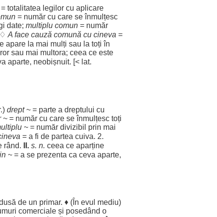
=
totalitatea
legilor
cu
aplicare
omun
=
număr
cu care se
înmulțesc
gi
date
;
multiplu
comun
=
număr
 ♢
A
face
cauză
comună
cu cineva
=
re
apare
la mai
mulți
sau la toți în
ror
sau mai
multora
; ceea ce este
va
aparte
,
neobișnuit
. [< lat.
r
.)
drept
~
=
parte
a
dreptului
cu
r
~
=
număr
cu care se
înmulțesc
toți
ultiplu
~
=
număr
divizibil
prin mai
cineva
= a fi de
partea
cuiva. 2.
de
rând
.
II.
s. n.
ceea ce
aparține
in ~
= a se
prezenta
ca ceva
aparte
,
dusă
de un
primar
. ♦ (În
evul
mediu
)
umuri
comerciale
și
posedând
o