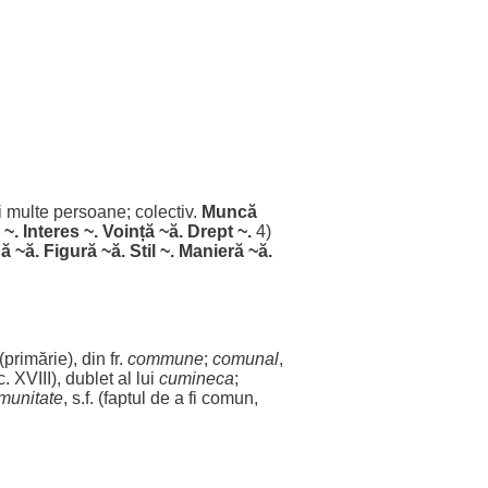
i
multe
persoane
;
colectiv
.
Muncă
~.
Interes
~.
Voință
~
ă
.
Drept
~.
4)
dă
~
ă
.
Figură
~
ă
.
Stil
~.
Manieră
~
ă
.
(
primărie
), din fr.
commune
;
comunal
,
c
. XVIII),
dublet
al lui
cumineca
;
munitate
, s.f. (
faptul
de a fi
comun
,