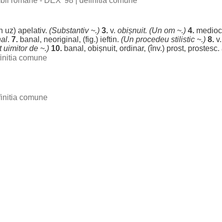
imbii romane - DEX '98
|
definitia comune
n
uz
)
apelativ
.
(
Substantiv
~.)
3.
v.
obișnuit
. (Un
om
~.)
4.
medioc
al
.
7.
banal
,
neoriginal
, (fig.)
ieftin
.
(Un
procedeu
stilistic
~.)
8.
v
t
uimitor
de ~.)
10.
banal
,
obișnuit
,
ordinar
, (înv.)
prost
,
prostesc
.
initia comune
finitia comune