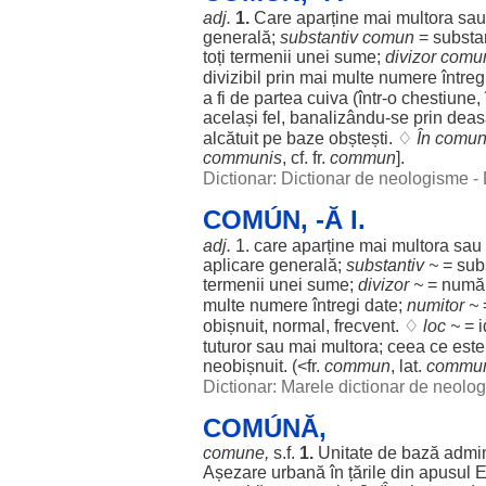
adj.
1.
Care
aparține
mai
multora
sa
generală
;
substantiv
comun
=
substa
toți
termenii
unei
sume
;
divizor
comu
divizibil
prin mai
multe
numere
întreg
a fi de
partea
cuiva (într-o
chestiune
,
același
fel
, banalizându-se prin
deas
alcătuit
pe
baze
obștești
. ♢
În
comu
communis
, cf. fr.
commun
].
Dictionar: Dictionar de neologisme -
COMÚN, -Ă I.
adj.
1. care
aparține
mai
multora
sau
aplicare
generală
;
substantiv
~
=
sub
termenii
unei
sume
;
divizor
~
=
numă
multe
numere
întregi
date
;
numitor
~
obișnuit
,
normal
,
frecvent
. ♢
loc
~
=
tuturor
sau mai
multora
; ceea ce est
neobișnuit
. (<fr.
commun
, lat.
commun
Dictionar: Marele dictionar de neol
COMÚNĂ,
comune,
s.f.
1.
Unitate
de
bază
admin
Așezare
urbană
în
țările
din
apusul
E