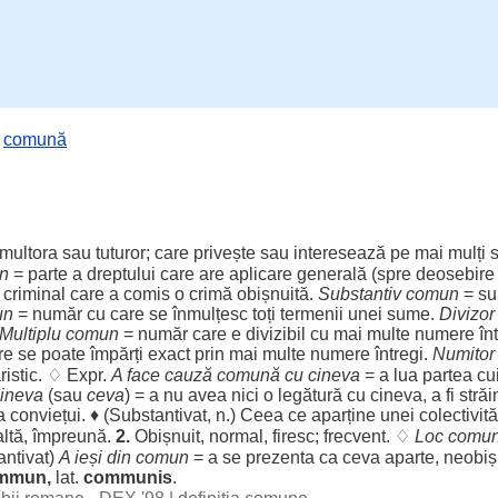
,
comună
multora
sau
tuturor
; care
privește
sau
interesează
pe mai
mulți
s
n
=
parte
a
dreptului
care are
aplicare
generală
(
spre
deosebire
=
criminal
care a
comis
o
crimă
obișnuită
.
Substantiv
comun
=
su
un
=
număr
cu care se
înmulțesc
toți
termenii
unei
sume
.
Divizor
Multiplu
comun
=
număr
care e
divizibil
cu mai
multe
numere
în
re se
poate
împărți
exact
prin mai
multe
numere
întregi
.
Numitor
istic
. ♢ Expr.
A
face
cauză
comună
cu cineva
= a
lua
partea
cui
ineva
(sau
ceva
) = a nu avea nici o
legătură
cu cineva, a fi
străi
 a
conviețui
. ♦ (
Substantivat
, n.) Ceea ce
aparține
unei
colectivită
altă
,
împreună
.
2.
Obișnuit
,
normal
,
firesc
;
frecvent
. ♢
Loc
comu
ntivat
)
A
ieși
din
comun
= a se
prezenta
ca ceva
aparte
,
neobiș
mmun,
lat.
communis
.