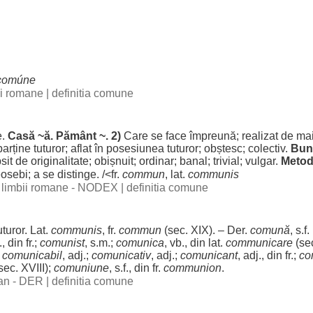
comúne
bii romane
|
definitia comune
e
.
Casă
~
ă
.
Pământ
~. 2)
Care se
face
împreună
;
realizat
de ma
parține
tuturor
;
aflat
în
posesiunea
tuturor
;
obștesc
;
colectiv
.
Bun
psit
de
originalitate
;
obișnuit
;
ordinar
;
banal
;
trivial
;
vulgar
.
Meto
osebi
; a se
distinge
. /<fr.
commun
, lat.
communis
al limbii romane - NODEX
|
definitia comune
uturor
. Lat.
communis
, fr.
commun
(
sec
. XIX). – Der.
comună
, s.f. 
., din fr.;
comunist
, s.m.;
comunica
, vb., din lat.
communicare
(
se
;
comunicabil
, adj.;
comunicativ
, adj.;
comunicant
, adj., din fr.;
co
sec
. XVIII);
comuniune
, s.f., din fr.
communion
.
man - DER
|
definitia comune