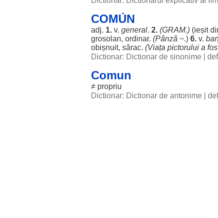
Dictionar: Dictionarul explicativ al l
COMÚN
adj.
1.
v.
general
.
2.
(
GRAM
.)
(
ieșit
di
grosolan
,
ordinar
.
(
Pânză
~.)
6.
v.
ban
obișnuit
,
sărac
.
(
Viața
pictorului
a
fos
Dictionar: Dictionar de sinonime
|
def
Comun
≠
propriu
Dictionar: Dictionar de antonime
|
de