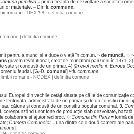
Comuna
primitivă
=
prima
treaptă
de
dezvoltare
a
societății
omen
rilor
materiale
. – Din fr.
commune.
imbii romane - DEX '98
|
definitia comune
bii romane
|
definitia comune
unit
pentru
a
munci
și a
duce
o
viață
în
comun
.
~ de
muncă
.
♢
ris
guvern
revoluționar
,
creat
de
muncitorii
parizieni
în 1871. 3
te
sate
și
condusă
de un
primar
. 4)
(în
evul
mediu
în Europa
Occ
domeniu
feudal
. [G.-D.
comunei
] /<fr.
commune
al limbii romane - NODEX
|
definitia comune
usul
Europei din
vechile
cetăți
situate
pe
căile
de
comunicație
c
une
teritorială
,
administrată
de un
primar
și de un
consiliu
munici
e
sau
cătune
și
condusă
de un
consiliu
popular
comunal
.
3.
Com
i
,
corespunzând
unor
forțe
de
producție
slab
dezvoltate
,
bazată
de
colaborare
și
ajutor
reciproc
. ♢
Comuna
din
Paris
=
formă
d
late
;
Camera
Comunelor
=
una
dintre
cele
două
camere
ale
par
mmuna
].
 DN
|
definitia comune