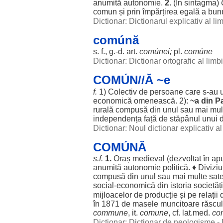
anumită
autonomie
.
2.
(În
sintagma
)
comun
și prin
împărțirea
egală
a
bunu
Dictionar: Dictionarul explicativ al l
comúnă
s. f., g.-d.
art
.
comúnei
;
pl.
comúne
Dictionar: Dictionar ortografic al lim
COMÚN//Ă ~e
f.
1)
Colectiv
de
persoane
care s-au
economică
omenească
. 2):
~a din
Pa
rurală
compusă
din
unul
sau mai
mul
independența
față
de
stăpânul
unui
Dictionar: Noul dictionar explicativ 
COMÚNĂ
s.f.
1.
Oraș
medieval
(
dezvoltat
în
ap
anumită
autonomie
politică
. ♦
Divizi
compusă
din
unul
sau mai
multe
sat
social
-
economică
din
istoria
societăți
mijloacelor
de
producție
și pe
relații
în 1871 de
masele
muncitoare
răscu
commune
, it.
comune
, cf. lat.
med
.
co
Dictionar: Dictionar de neologisme -