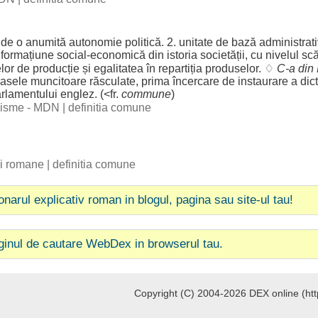
de o
anumită
autonomie
politică
. 2.
unitate
de
bază
administrat
formațiune
social
-
economică
din
istoria
societății
, cu
nivelul
scă
lor
de
producție
și
egalitatea
în
repartiția
produselor
. ♢
C-a din
asele
muncitoare
răsculate
,
prima
încercare
de
instaurare
a
dict
rlamentului
englez
. (<fr.
commune
)
ogisme - MDN
|
definitia comune
bii romane
|
definitia comune
ionarul explicativ roman in blogul, pagina sau site-ul tau!
ginul de cautare WebDex in browserul tau.
Copyright (C) 2004-2026 DEX online (http