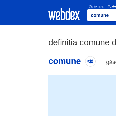
Dictionare:
Toate
definiția comune d
comune
găs