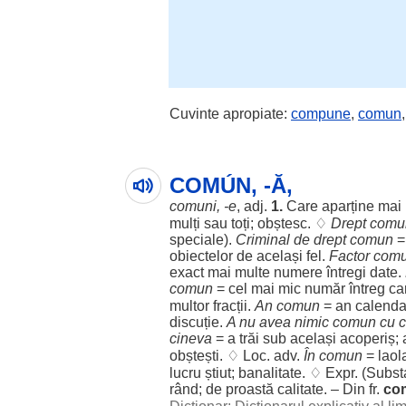
Cuvinte apropiate:
compune
,
comun
COMÚN, -Ă,
comuni
, -e
, adj.
1.
Care
aparține
mai
mulți
sau toți;
obștesc
. ♢
Drept
comu
speciale
).
Criminal
de
drept
comun
obiectelor
de
același
fel
.
Factor
com
exact
mai
multe
numere
întregi
date
.
comun
= cel mai
mic
număr
întreg
ca
multor
fracții
.
An
comun
=
an
calendar
discuție
.
A nu avea
nimic
comun
cu c
cineva
= a
trăi
sub
același
acoperiș
;
obștești
. ♢
Loc
. adv.
În
comun
=
laol
lucru
știut
;
banalitate
. ♢ Expr. (
Substa
rând
; de
proastă
calitate
. – Din fr.
co