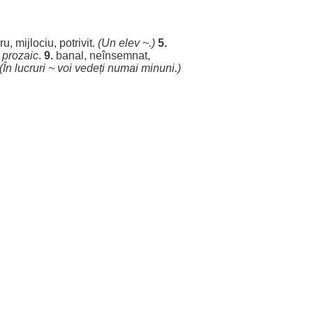
ru
,
mijlociu
,
potrivit
.
(Un
elev
~.)
5.
.
prozaic
.
9.
banal
,
neînsemnat
,
(În
lucruri
~ voi
vedeți
numai
minuni
.)