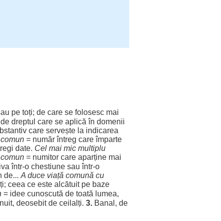
au pe toți; de care se
folosesc
mai
de
dreptul
care se
aplică
în
domenii
bstantiv
care
servește
la
indicarea
comun
=
număr
întreg
care
împarte
tregi
date
.
Cel mai
mic
multiplu
comun
=
numitor
care
aparține
mai
va într-o
chestiune
sau într-o
n
de...
A
duce
viață
comună
cu
ți
; ceea ce este
alcătuit
pe
baze
n
=
idee
cunoscută
de
toată
lumea
,
nuit
,
deosebit
de
ceilalți
.
3.
Banal
, de