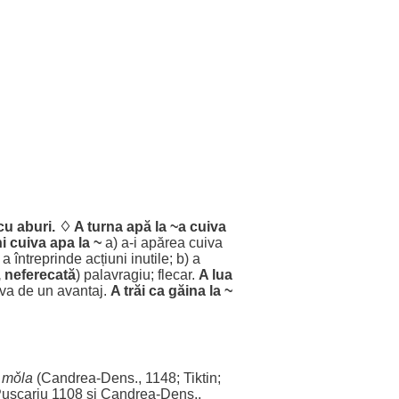
 cu
aburi
. ♢ A
turna
apă
la ~a cuiva
i
cuiva
apa
la ~
a) a-i
apărea
cuiva
) a
întreprinde
acțiuni
inutile
; b) a
,
neferecată
)
palavragiu
;
flecar
.
A
lua
va de un
avantaj
.
A
trăi
ca
găina
la ~
.
mǒla
(
Candrea
-
Dens
., 1148; Tiktin;
ușcariu 1108 și
Candrea
-
Dens
.,