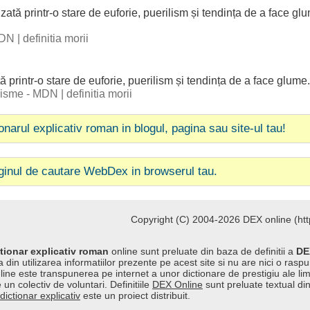
izată
printr-o
stare
de
euforie
,
puerilism
și
tendința
de a
face
gl
 DN
|
definitia morii
tă
printr-o
stare
de
euforie
,
puerilism
și
tendința
de a
face
glume
ogisme - MDN
|
definitia morii
ionarul explicativ roman in blogul, pagina sau site-ul tau!
ginul de cautare WebDex in browserul tau.
Copyright (C) 2004-2026 DEX online (http
tionar explicativ roman
online sunt preluate din baza de definitii a
DE
 din utilizarea informatiilor prezente pe acest site si nu are nici o raspu
line este transpunerea pe internet a unor dictionare de prestigiu ale l
 un colectiv de voluntari. Definitiile
DEX Online
sunt preluate textual di
dictionar explicativ
este un proiect distribuit.