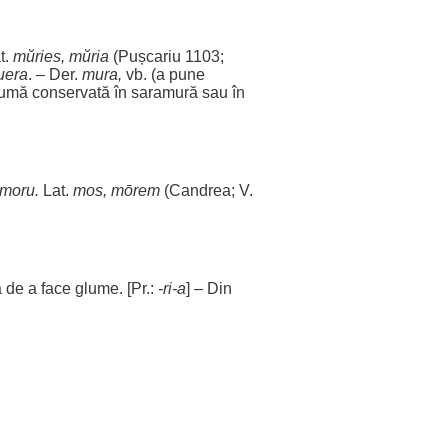
t.
mŭries,
mŭria
(Pușcariu 1103;
uera
. – Der.
mura
,
vb. (a pune
gumă
conservată
în
saramură
sau în
moru.
Lat.
mos
, mōrem
(
Candrea
; V.
ă
de a
face
glume
. [Pr.:
-ri-a
] – Din