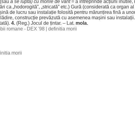
(sau
a se
lupta
) cu
morile
de
vânt
= a
întreprinde
acțiuni
inutile
,
ări
ca „
hodorogită
”, „
stricată
” etc.)
Gură
(
considerată
ca
organ
a
șină
de
lucru
sau
instalație
folosită
pentru
mărunțirea
fină
a uno
lădire
,
construcție
prevăzută
cu
asemenea
mașini
sau
instalații
tată
).
4.
(
Reg
.)
Jocul
de
țintar
. – Lat.
mola
.
imbii romane - DEX '98
|
definitia morii
initia morii