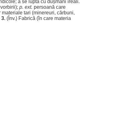
ridicole
; a se
lupta
cu
dușmani
ireali
.
l
vorbirii
);
p. ext.
persoană
care
r
materiale
tari
(
minereuri
,
cărbuni
,
.
3.
(Înv.)
Fabrică
(în care
materia