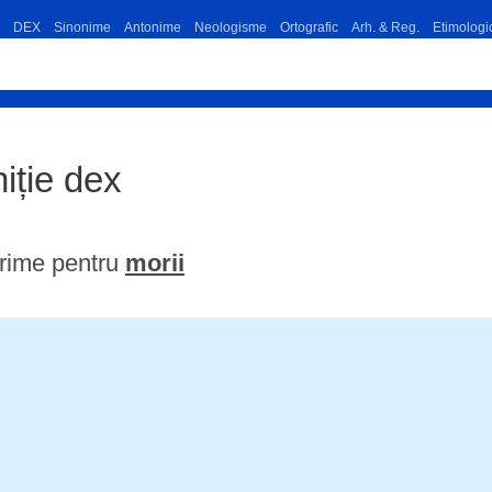
DEX
Sinonime
Antonime
Neologisme
Ortografic
Arh. & Reg.
Etimologi
niție dex
rime pentru
morii