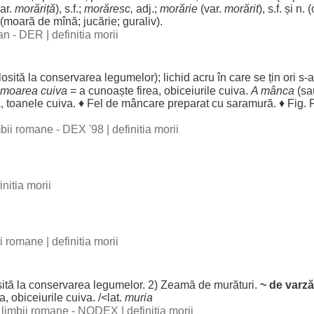
ar.
morăriță
), s.f.;
morăresc
,
adj.;
morărie
(var.
morărit
), s.f. și n. (
(
moară
de
mînă
;
jucărie
;
guraliv
).
man - DER
|
definitia morii
losită
la
conservarea
legumelor
);
lichid
acru
în care se
țin
ori s-
moarea
cuiva
= a
cunoaște
firea
,
obiceiurile
cuiva.
A
mânca
(s
a
,
toanele
cuiva. ♦
Fel
de
mâncare
preparat
cu
saramură
. ♦ Fig.
imbii romane - DEX '98
|
definitia morii
initia morii
bii romane
|
definitia morii
sită
la
conservarea
legumelor
. 2)
Zeamă
de
murături
.
~ de
varză
ea
,
obiceiurile
cuiva. /<lat.
muria
al limbii romane - NODEX
|
definitia morii