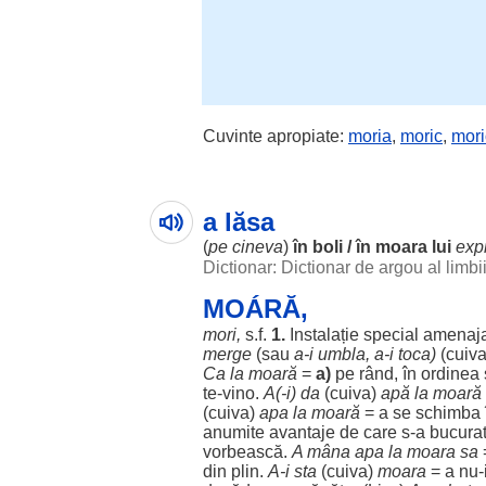
Cuvinte apropiate:
moria
,
moric
,
mori
a lăsa
(
pe cineva
)
în
boli
/ în
moara
lui
expr
Dictionar: Dictionar de argou al limb
MOÁRĂ,
mori
,
s.f.
1.
Instalație
special
amenaj
merge
(sau
a-i
umbla
, a-i
toca
)
(cuiv
Ca la
moară
=
a)
pe
rând
, în
ordinea
te-
vino
.
A(-i) da
(cuiva)
apă
la
moară
(cuiva)
apa
la
moară
= a se
schimba
anumite
avantaje
de care s-a
bucura
vorbească
.
A
mâna
apa
la
moara
sa
din
plin
.
A-i
sta
(cuiva)
moara
= a nu-