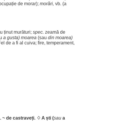
ocupație
de
morar
);
morări
,
vb. (a
au
ținut
murături
;
spec
.
zeamă
de
au
a
gusta
)
moarea
(sau
din
moarea
)
Fel
de a fi al cuiva;
fire
,
temperament
,
. ~ de
castraveți
. ♢ A
ști
(
sau
a