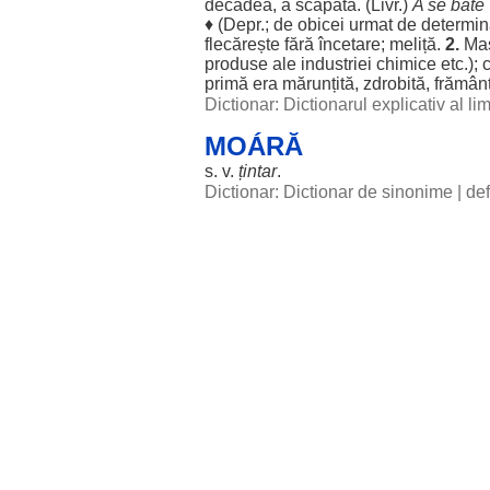
decădea
, a
scăpăta
. (Livr.)
A se
bate
♦ (Depr.; de
obicei
urmat
de
determin
flecărește
fără
încetare
;
meliță
.
2.
Ma
produse
ale
industriei
chimice
etc.);
c
primă
era
mărunțită
,
zdrobită
,
frămân
Dictionar: Dictionarul explicativ al l
MOÁRĂ
s. v.
țintar
.
Dictionar: Dictionar de sinonime
|
def