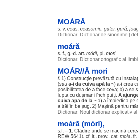
MOÁRĂ
s. v.
ceas
,
ceasornic
,
gater
,
gură
,
joa
Dictionar: Dictionar de sinonime
|
def
moáră
s. f., g.-d.
art
.
mórii;
pl.
mori
Dictionar: Dictionar ortografic al lim
MOÁR//Ă mori
f.
1)
Construcție
prevăzută
cu
instalaț
(
sau
a-i da cuiva
apă
la ~
) a-i
crea
c
posibilitatea
de a
face
ceva; b) a se
lupta
cu
dușmani
închipuiți
.
A
ajung
cuiva
apa
de la ~
a) a
împiedica
pe 
a
trăi
în
belșug
. 2)
Mașină
pentru
măr
Dictionar: Noul dictionar explicativ 
moáră (móri),
s.f. –
1.
Clădire
unde se
macină
cere
REW 5641), cf. it., prov., cat.
mola
,
fr.