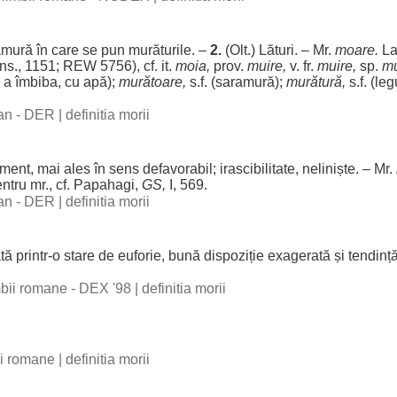
amură
în care se
pun
murăturile
. –
2.
(Olt.)
Lături
. – Mr.
moare
.
La
ns
., 1151; REW 5756), cf. it.
moia,
prov.
muire,
v. fr.
muire,
sp.
m
, a
îmbiba
, cu
apă
);
murătoare
,
s.f. (
saramură
);
murătură
,
s.f. (
le
man - DER
|
definitia morii
ament
, mai
ales
în
sens
defavorabil
;
irascibilitate
,
neliniște
. – Mr.
ntru
mr., cf. Papahagi,
GS,
I, 569.
man - DER
|
definitia morii
tă
printr-o
stare
de
euforie
,
bună
dispoziție
exagerată
și
tendinț
imbii romane - DEX '98
|
definitia morii
bii romane
|
definitia morii