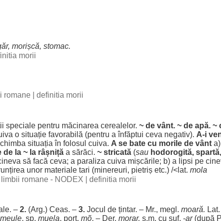
găr
,
morișcă
,
stomac
.
initia morii
bii romane
|
definitia morii
ii
speciale
pentru
măcinarea
cerealelor
.
~ de
vânt
. ~ de
apă
. ~
uiva o
situație
favorabilă
(
pentru
a
înfăptui
ceva
negativ
).
A-i
ven
schimba
situația
în
folosul
cuiva.
A se
bate
cu
morile
de
vânt
a
e
de la ~ la
râșniță
a
sărăci
.
~
stricată
(
sau
hodorogită
,
spartă
cineva să
facă
ceva; a
paraliza
cuiva
mișcările
; b) a
lipsi
pe cine
unțirea
unor
materiale
tari
(
minereuri
,
pietriș
etc.) /<lat.
mola
al limbii romane - NODEX
|
definitia morii
ale
. –
2.
(Arg.)
Ceas
. –
3.
Jocul
de
țintar
. – Mr., megl.
moară
.
Lat
meule
, sp.
muela
,
port
.
mõ
. – Der.
morar
,
s.m. cu suf. -
ar
(după P