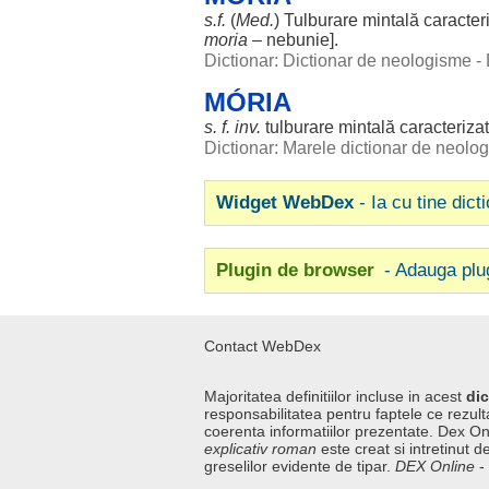
s.f.
(
Med
.
)
Tulburare
mintală
caracter
moria
–
nebunie
].
Dictionar: Dictionar de neologisme -
MÓRIA
s. f. inv.
tulburare
mintală
caracteriza
Dictionar: Marele dictionar de neol
Widget WebDex
- Ia cu tine dict
Plugin de browser
- Adauga plu
Contact WebDex
Majoritatea definitiilor incluse in acest
dic
responsabilitatea pentru faptele ce rezulta
coerenta informatiilor prezentate. Dex On
explicativ roman
este creat si intretinut de
greselilor evidente de tipar.
DEX Online
-