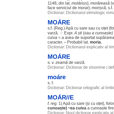
1148, din lat.
molārius
);
morăreasă
(v
face
serviciul
de
morar
);
morișcă
,
s.f. 
Dictionar: Dictionarul etimologic ro
MOÁRE
s.f. (
Reg
.)
Apă
cu
sare
sau cu
oțet
(
fo
varză
. ♢ Expr.
A
ști
(sau
a
cunoaște
)
cuiva
= a avea de
suportat
supărare
caracter
. –
Probabil
lat.
moria
.
Dictionar: Dictionarul explicativ al l
MOÁRE
s. v.
zeamă
de
varză
.
Dictionar: Dictionar de sinonime
|
def
moáre
s. f.
Dictionar: Dictionar ortografic al lim
MOÁR//E
f.
reg
.
1)
Apă
cu
sare
(și cu
oțet
),
folo
cunoaște
) ~ea cuiva
a
cunoaște
fir
Dictionar: Noul dictionar explicativ 