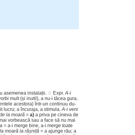
u
asemenea
instalații
. ♢ Expr.
A-i
vorbi
mult
(și
inutil
), a nu-i
tăcea
gura
.
entele
acestora
) într-un
continuu
du
-
t
lucru
; a
încuraja
, a
stimula
.
A-i
veni
de la
moară
=
a)
a
priva
pe cineva de
mai
vorbească
sau a
face
să nu mai
a
= a-i
merge
bine
, a-i
merge
toate
la
moară
la
râșniță
= a
ajunge
rău
; a