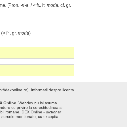
ume
. [Pron.
-ri-a
. / < fr., it.
moria
, cf. gr.
. (< fr., gr.
moria
)
://dexonline.ro).
Informatii despre licenta
X Online
. Webdex nu isi asuma
ndere cu privire la corectitudinea si
imbii romane. DEX Online -
dictionar
n sursele mentionate, cu exceptia