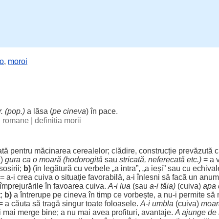
o
,
moroi
. (pop.)
a
lăsa
(
pe cineva
) în
pace
.
ii romane
|
definitia morii
ată
pentru
măcinarea
cerealelor
;
clădire
,
construcție
prevăzută
c
a)
gura
ca o
moară
(
hodorogită
sau
stricată
,
neferecată
etc.)
= a
sosirii
;
b)
(în
legătură
cu
verbele
„a
intra
”, „a
ieși
” sau cu
echival
= a-i
crea
cuiva o
situație
favorabilă
, a-i
înlesni
să
facă
un
anumi
împrejurările
în
favoarea
cuiva.
A-i
lua
(sau
a-i
tăia
)
(cuiva)
apa
t
;
b)
a
întrerupe
pe cineva în
timp
ce
vorbește
, a nu-i
permite
să 
= a
căuta
să
tragă
singur
toate
foloasele
.
A-i
umbla
(cuiva)
moar
i mai
merge
bine
; a nu mai avea
profituri
,
avantaje
.
A
ajunge
de 