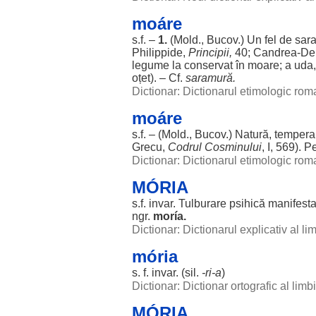
moáre
s.f. –
1.
(Mold., Bucov.) Un
fel
de
sar
Philippide,
Principii
,
40;
Candrea
-
De
legume
la
conservat
în
moare
; a
uda
oțet
). – Cf.
saramură
.
Dictionar: Dictionarul etimologic ro
moáre
s.f. – (Mold., Bucov.)
Natură
,
temper
Grecu,
Codrul
Cosminului
, I, 569).
Pe
Dictionar: Dictionarul etimologic ro
MÓRIA
s.f.
invar
.
Tulburare
psihică
manifesta
ngr.
moría
.
Dictionar: Dictionarul explicativ al l
mória
s. f.
invar
. (
sil
.
-ri-a
)
Dictionar: Dictionar ortografic al lim
MÓRIA