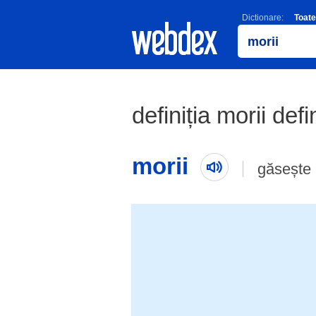
Dictionare:
Toate
definiția morii defi
morii
găsește 