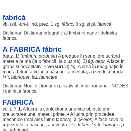
fabricá
vb. (
sil
.
-bri-
), ind. prez. 1 sg.
fábric
,
3 sg. și pl.
fábrică
Dictionar: Dictionar ortografic al limbii romane
|
definitia
fabrica
A FABRICÁ fábric
tranz.
1) (
mărfuri
,
produse
) A
produce
în
serie
,
prelucrând
materia
primă
(la o fabrică, la o
uzină
). 2)
fig. depr.
A
face
în
grabă
și
necalitativ
.
~
versuri
.
3)
fig.
A
crea
în
imaginație
în
mod
arbitrar
; a
ticlui
; a
născoci
; a
inventa
; a
izvodi
; a
broda
.
/<fr.
fabriquer
, lat.
fabricare
Dictionar: Noul dictionar explicativ al limbii romane - NODEX
|
definitia fabrica
FABRICÁ
vb. I. tr.
1.
A
lucra
, a
confecționa
anumite
obiecte
prin
prelucrarea
unei
materii
prime
. ♦ A
lucra
prin
procedee
mecanice
(mai
ales
într-o fabrică).
2.
(
Peior.
) A
face
ceva la
repezeală
; a
născoci
, a
inventa
. [P.i.
fábric
. / < fr.
fabriquer
, cf.
lat.
fabricare
].