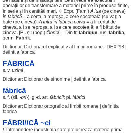
de
mașini
și de
instalații
tehnice
în
vederea
executării
operațiilor
de
transformare
a
materiei
prime
în
produse
finite
,
în
serie
și în
cantități
mari
. ♢ Expr. (Fam.)
A
lua
(pe cineva)
în fabrică
= a
certa
, a
reproșa
, a
cere
socoteală
(cuiva); a
bate
(pe cineva).
A
intra
în fabrica cuiva
= a fi
certat
de
cineva, a i se
reproșa
, a i se
cere
socoteală
; a fi
bătut
de
cineva. [Pl. și: (pop.)
făbrici
] – Din fr.
fabrique,
rus
.
fabrika,
germ.
Fabrik.
Dictionar: Dictionarul explicativ al limbii romane - DEX '98
|
definitia fabrica
FÁBRICĂ
s. v.
uzină
.
Dictionar: Dictionar de sinonime
|
definitia fabrica
fábrică
s. f. (
sil
.
-bri-
), g.-d.
art
.
fábricii
;
pl.
fábrici
Dictionar: Dictionar ortografic al limbii romane
|
definitia
fabrica
FÁBRI//CĂ ~ci
f.
Întreprindere
industrială
care
prelucrează
materia
primă