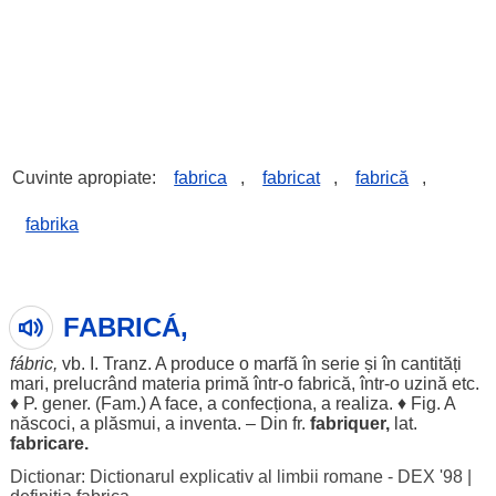
Cuvinte apropiate:
fabrica
,
fabricat
,
fabrică
,
fabrika
FABRICÁ,
fábric
,
vb. I. Tranz. A
produce
o
marfă
în
serie
și în
cantități
mari
,
prelucrând
materia
primă
într-o fabrică, într-o
uzină
etc.
♦ P. gener. (Fam.) A
face
, a
confecționa
, a
realiza
. ♦ Fig. A
născoci
, a
plăsmui
, a
inventa
. – Din fr.
fabriquer,
lat.
fabricare
.
Dictionar: Dictionarul explicativ al limbii romane - DEX '98
|