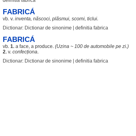
definitia fabrica
FABRICÁ
vb. v.
inventa
,
născoci
,
plăsmui
,
scorni
,
ticlui
.
Dictionar: Dictionar de sinonime
|
definitia fabrica
FABRICÁ
vb.
1.
a
face
, a
produce
.
(
Uzina
~ 100 de
automobile
pe
zi
.)
2.
v.
confecționa
.
Dictionar: Dictionar de sinonime
|
definitia fabrica