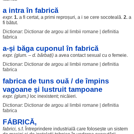
a intra în fabrică
expr.
1.
a fi
certat
, a
primi
reproșuri
, a i se
cere
socoteală
.
2.
a
fi
bătut
.
Dictionar: Dictionar de argou al limbii romane
|
definitia
fabrica
a-și băga cuponul în fabrică
expr. (glum. – d.
bărbați
)
a avea
contact
sexual
cu o
femeie
.
Dictionar: Dictionar de argou al limbii romane
|
definitia
fabrica
fabrica de tuns ouă / de împins
vagoane și lustruit tampoane
expr. (glum.)
loc
inexistent
;
nicăieri
.
Dictionar: Dictionar de argou al limbii romane
|
definitia
fabrica
FÁBRICĂ,
fabrici
,
s.f.
Întreprindere
industrială
care
folosește
un
sistem