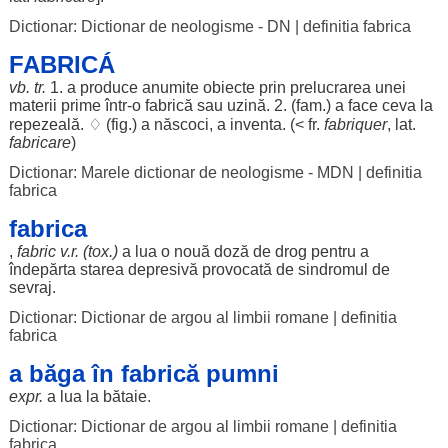
Dictionar: Dictionar de neologisme - DN
|
definitia fabrica
FABRICÁ
vb. tr.
1. a
produce
anumite
obiecte
prin
prelucrarea
unei
materii
prime
într-o fabrică sau
uzină
. 2. (fam.) a
face
ceva la
repezeală
. ♢ (fig.) a
născoci
, a
inventa
. (< fr.
fabriquer
, lat.
fabricare
)
Dictionar: Marele dictionar de neologisme - MDN
|
definitia
fabrica
fabrica
,
fabric
v.r. (
tox
.)
a
lua
o nouă
doză
de
drog
pentru
a
îndepărta
starea
depresivă
provocată
de
sindromul
de
sevraj
.
Dictionar: Dictionar de argou al limbii romane
|
definitia
fabrica
a băga în fabrică pumni
expr.
a
lua
la
bătaie
.
Dictionar: Dictionar de argou al limbii romane
|
definitia
fabrica