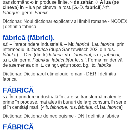
transformând
-o în
produse
finite
.
~ de
zahăr
.
♢
A
lua
(
pe
cineva
)
în ~
lua
pe cineva la
rost
. [G.-D.
fabricii
] /<fr.
fabrique
, germ.
Fabrik
Dictionar: Noul dictionar explicativ al limbii romane - NODEX
|
definitia fabrica
fábrică (făbrici),
s.f. –
Întreprindere
industrială
. – Mr.
fabrică
. Lat.
fabrica
, prin
intermediul
it.
fabbrica
(după Sanzewitsch 202, din
rus
.
fábrika
). – Der. (din fr.)
fabrica,
vb.;
fabricant
,
s.m.;
fabricat
,
s.n., din germ.
Fabrikat
;
fabricați
(un)e
, s.f.
Forma
mr.
derivă
de
asemenea
din it., ca ngr. φάμπριϰα, bg., tc.
fabrika
.
Dictionar: Dictionarul etimologic roman - DER
|
definitia
fabrica
FÁBRICĂ
s.f.
Întreprindere
industrială
în care se
transformă
materiile
prime
în
produse
, mai
ales
în
bunuri
de
larg
consum
, în
serie
și în
cantități
mari
. [< fr.
fabrique
,
rus
.
fabrika
, cf. lat.
fabrica
].
Dictionar: Dictionar de neologisme - DN
|
definitia fabrica
FÁBRICĂ