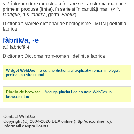
s. f.
întreprindere
industrială
în care se
transformă
materiile
prime
în
produse
(
finite
), în
serie
și în
cantități
mari
. (< fr.
fabrique
,
rus
.
fabrika
, germ.
Fabrik
)
Dictionar: Marele dictionar de neologisme - MDN
|
definitia
fabrica
fàbrik/a, -e
s.f.
fabric
/
ă
,-i.
Dictionar: Dictionar rrom-roman
|
definitia fabrica
Widget WebDex
- Ia cu tine dictionarul explicativ roman in blogul,
pagina sau site-ul tau!
Plugin de browser
- Adauga pluginul de cautare WebDex in
browserul tau.
Contact WebDex
Copyright (C) 2004-2026 DEX online (http://dexonline.ro).
Informatii despre licenta