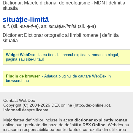
Dictionar: Marele dictionar de neologisme - MDN
|
definitia
situatia
situáție-límită
s. f. (
sil
.
-
tu
-a-ți-e
),
art
.
situáția-
límită
(
sil
.
-ți-a
)
Dictionar: Dictionar ortografic al limbii romane
|
definitia
situatia
Widget WebDex
- Ia cu tine dictionarul explicativ roman in blogul,
pagina sau site-ul tau!
Plugin de browser
- Adauga pluginul de cautare WebDex in
browserul tau.
Contact WebDex
Copyright (C) 2004-2026 DEX online (http://dexonline.ro).
Informatii despre licenta
Majoritatea definitiilor incluse in acest
dictionar explicativ roman
online sunt preluate din baza de definitii a
DEX Online
. Webdex nu
isi asuma responsabilitatea pentru faptele ce rezulta din utilizarea