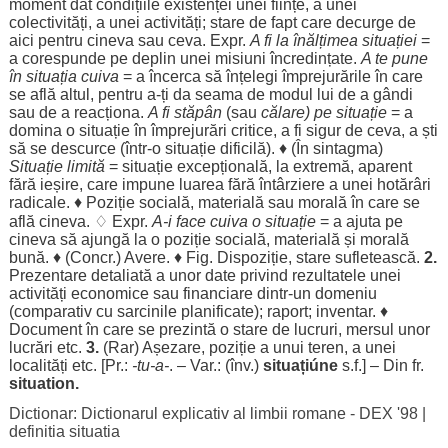
moment
dat
condițiile
existenței
unei
ființe
, a unei
colectivități
, a unei
activități
;
stare
de
fapt
care
decurge
de
aici
pentru
cineva sau ceva. Expr.
A fi la
înălțimea
situației
=
a
corespunde
pe
deplin
unei
misiuni
încredințate
.
A te pune
în situația cuiva
= a
încerca
să
înțelegi
împrejurările
în care
se
află
altul
,
pentru
a-ți da
seama
de
modul
lui de a
gândi
sau de a
reacționa
.
A fi
stăpân
(sau
călare
) pe
situație
= a
domina
o
situație
în
împrejurări
critice
, a fi
sigur
de ceva, a
ști
să se
descurce
(într-o
situație
dificilă
). ♦ (În
sintagma
)
Situație
limită
=
situație
excepțională
, la
extremă
,
aparent
fără
ieșire
, care
impune
luarea
fără
întârziere
a unei
hotărâri
radicale
. ♦
Poziție
socială
,
materială
sau
morală
în care se
află
cineva. ♢ Expr.
A-i
face
cuiva o
situație
= a
ajuta
pe
cineva să
ajungă
la o
poziție
socială
,
materială
și
morală
bună
. ♦ (Concr.)
Avere
. ♦ Fig.
Dispoziție
,
stare
sufletească
.
2.
Prezentare
detaliată
a unor
date
privind
rezultatele
unei
activități
economice
sau
financiare
dintr-un
domeniu
(
comparativ
cu
sarcinile
planificate
);
raport
;
inventar
. ♦
Document
în care se
prezintă
o
stare
de
lucruri
,
mersul
unor
lucrări
etc.
3.
(
Rar
)
Așezare
,
poziție
a unui
teren
, a unei
localități
etc. [Pr.:
-
tu
-a-
. – Var.: (înv.)
situațiúne
s.f.] – Din fr.
situation.
Dictionar: Dictionarul explicativ al limbii romane - DEX '98
|
definitia situatia