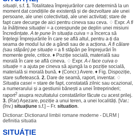
situații
, s.f.
1.
Totalitatea
împrejurărilor
care
determină
la un
moment
dat
condițiile
de
existență
și de
dezvoltare
ale
unei
persoane
,
ale
unei
colectivitați
,
ale
unei
activitați
;
stare
de
fapt
care
decurge
de
aici
pentru
cineva sau ceva. ♢ Expr.
A fi
la
înălțimea
situației
= a
corespunde
pe
deplin
unei
misiuni
încredințate
.
A te pune în situația cuiva
= a
încerca
să
înțelegi
împrejurările
în care se
află
altul
,
pentru
a-ți da
seama
de
modul
lui de a
gândi
sau de a
acționa
.
A fi
călare
(
sau
stăpân
) pe
situație
= a fi
stăpân
pe
împrejurări
în
momente
grele
,
critice
. ♦
Poziție
socială
,
materială
sau
morală
în care se
află
cineva. ♢ Expr.
A-i
face
cuiva o
situație
= a
ajuta
pe cineva să
ajungă
la o
poziție
socială
,
materială
si
morală
bună
. ♦ (Concr.)
Avere
. ♦ Fig.
Dispoziție
,
stare
sufletească
.
2.
Dare
de
seamă
,
raport
,
inventar
. ♢
Situația
casei
=
stare
de
fapt
,
constatată
zilnic
sau
ocazional
,
a
numerarului
și a
gestiunii
bănești
a unei
întreprinderi
;
2
raport
asupra
rezultatului
constatărilor
făcute
cu acest
prilej
.
3.
(
Rar
)
Așezare
,
poziție
a unui
teren
, a unei
localități
. [Var.:
(înv.)
situațiune
s.f.] – Fr.
situation
.
Dictionar: Dictionarul limbii romane moderne - DLRM
|
definitia situatia
SITUÁȚIE