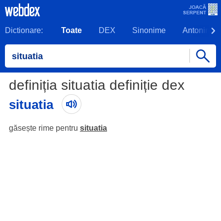
Dictionare:
Toate
DEX
Sinonime
Antonime
definiția situatia definiție dex
situatia
găsește rime pentru
situatia