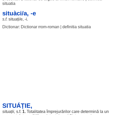
situatia
situàci/a, -e
s.f.
situați
/e, -i.
Dictionar: Dictionar rrom-roman
|
definitia situatia
SITUÁȚIE,
situații
,
s.f.
1.
Totalitatea
împrejurărilor
care
determină
la un