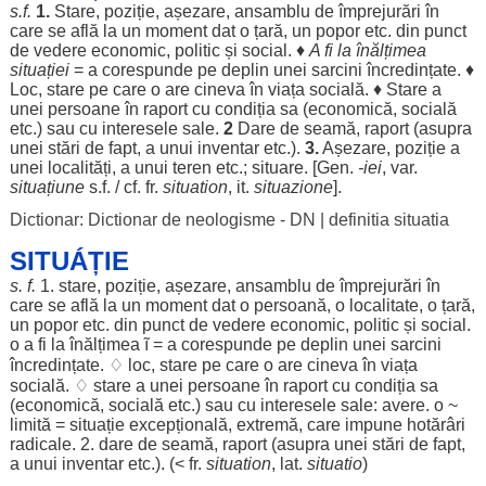
s.f.
1.
Stare
,
poziție
,
așezare
,
ansamblu
de
împrejurări
în
care se
află
la un
moment
dat
o
țară
, un
popor
etc. din
punct
de
vedere
economic
,
politic
și
social
. ♦
A fi la
înălțimea
situației
= a
corespunde
pe
deplin
unei
sarcini
încredințate
. ♦
Loc
,
stare
pe care o are cineva în
viața
socială
. ♦
Stare
a
unei
persoane
în
raport
cu
condiția
sa (
economică
,
socială
etc.) sau cu
interesele
sale
.
2
Dare
de
seamă
,
raport
(
asupra
unei
stări
de
fapt
, a unui
inventar
etc.).
3.
Așezare
,
poziție
a
unei
localități
, a unui
teren
etc.;
situare
. [
Gen
.
-
iei
, var.
situațiune
s.f. / cf. fr.
situation
, it.
situazione
].
Dictionar: Dictionar de neologisme - DN
|
definitia situatia
SITUÁȚIE
s. f.
1.
stare
,
poziție
,
așezare
,
ansamblu
de
împrejurări
în
care se
află
la un
moment
dat
o
persoană
, o
localitate
, o
țară
,
un
popor
etc. din
punct
de
vedere
economic
,
politic
și
social
.
o a fi la
înălțimea
ĩ
= a
corespunde
pe
deplin
unei
sarcini
încredințate
. ♢
loc
,
stare
pe care o are cineva în
viața
socială
. ♢
stare
a unei
persoane
în
raport
cu
condiția
sa
(
economică
,
socială
etc.) sau cu
interesele
sale:
avere
. o ~
limită
=
situație
excepțională
,
extremă
, care
impune
hotărâri
radicale
. 2.
dare
de
seamă
,
raport
(
asupra
unei
stări
de
fapt
,
a unui
inventar
etc.). (< fr.
situation
, lat.
situatio
)