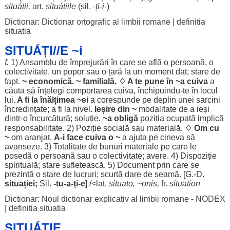
situáții
,
art
.
situáțiile
(
sil
. -
ți-i
-)
Dictionar: Dictionar ortografic al limbii romane
|
definitia
situatia
SITUÁȚI//E ~i
f.
1)
Ansamblu
de
împrejurări
în care se
află
o
persoană
, o
colectivitate
, un
popor
sau o
țară
la un
moment
dat
;
stare
de
fapt
.
~
economică
. ~
familială
. ♢ A te pune în ~a cuiva
a
căuta
să
înțelegi
comportarea
cuiva, închipuindu-te în
locul
lui.
A fi la
înălțimea
~ei
a
corespunde
pe
deplin
unei
sarcini
încredințate
; a fi la
nivel
.
Ieșire
din ~
modalitate
de a
ieși
dintr-o
încurcătură
;
soluție
.
~a
obligă
poziția
ocupată
implică
responsabilitate
. 2)
Poziție
socială
sau
materială
.
♢
Om
cu
~
om
aranjat
.
A-i
face
cuiva o ~
a
ajuta
pe cineva să
avanseze
. 3)
Totalitate
de
bunuri
materiale
pe care
le
posedă
o
persoană
sau o
colectivitate
;
avere
. 4)
Dispoziție
spirituală
;
stare
sufletească
. 5)
Document
prin care se
prezintă
o
stare
de
lucruri
;
scurtă
dare
de
seamă
. [G.-D.
situației
;
Sil
.
-
tu
-a-ți-e
] /<lat.
situato, ~onis,
fr.
situation
Dictionar: Noul dictionar explicativ al limbii romane - NODEX
|
definitia situatia
SITUÁȚIE,