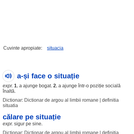
Cuvinte apropiate:
situacia
a-și face o situație
expr.
1.
a
ajunge
bogat
.
2.
a
ajunge
într-o
poziție
socială
înaltă
.
Dictionar: Dictionar de argou al limbii romane
|
definitia
situatia
călare pe situație
expr.
sigur
pe
sine
.
Dictionar: Dictionar de argou al limbii romane
|
definitia