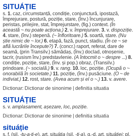
SITUÁȚIE
s.
1.
caz
,
circumstanță
,
condiție
,
conjunctură
,
ipostază
,
împrejurare
,
postură
,
poziție
,
stare
, (înv.)
încunjurare
,
peristas
,
prilejire
,
stat
,
împrejurstare
, (fig.)
context
.
(În
această ~ nu
poate
acționa
.)
2.
v.
împrejurare
.
3.
v.
dispoziție
.
4.
stare
, (înv.)
stepenă
.
(~
înfloritoare
.)
5.
soartă
,
stare
.
(Nu
știe
nimic
de ~
lor
.)
6.
etapă
,
fază
,
punct
,
stadiu
.
(În ce ~ se
află
lucrările
începute
?)
7.
(concr.)
raport
,
referat
,
dare
de
seamă
, (prin Transilv.)
sămădaș
, (înv.)
doclad
,
otnoșenie
,
tacrir
, (
rusism
înv.)
predstavlenie
.
(A
întocmit
o ~
despre
...)
8.
condiție
,
poziție
,
stare
, (înv. și pop.)
obraz
, (Transilv.)
prindoare
.
(~
socială
.)
9.
v.
rang
.
10.
loc
,
poziție
.
(
Ocupă
o ~
onorabilă
în
societate
.)
11.
poziție
, (înv.)
pusăciune
.
(O ~ de
indiviat.)
12.
rost
,
stare
.
(Avea
acum
și el o ~.)
13.
v.
avere
.
Dictionar: Dictionar de sinonime
|
definitia situatia
SITUÁȚIE
s. v.
amplasament
,
așezare
,
loc
,
poziție
.
Dictionar: Dictionar de sinonime
|
definitia situatia
situáție
s. f. (
sil
.
-
tu
-a-ți-e
),
art
.
situáția
(
sil
.
-ți-a
), g.-d.
art
.
situáției
;
pl.