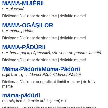
MAMA-MUIÉRII
s. v.
placentă
.
Dictionar: Dictionar de sinonime
|
definitia mamei
MAMA-OGÁȘILOR
s. v.
mama
-
pădurii
.
Dictionar: Dictionar de sinonime
|
definitia mamei
MAMA-PĂDÚRII
s. v.
barba
-
popii
,
năprasnică
,
sânziene
-de-
pădure
,
vinariță
.
Dictionar: Dictionar de sinonime
|
definitia mamei
Máma-Pădúrii/Múma-Pădúrii
s. pr. f.
art
., g.-d.
Mámei-
Pădúrii
/
Múmei
-
Pădúrii
Dictionar: Dictionar ortografic al limbii romane
|
definitia
mamei
máma-pădúrii
(
plantă
,
boală
,
femeie
urâtă
și
rea
) s. f.