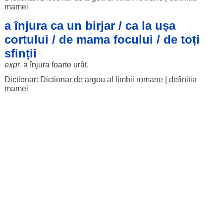
mamei
a înjura ca un birjar / ca la ușa
cortului / de mama focului / de toți
sfinții
expr.
a
înjura
foarte
urât
.
Dictionar: Dictionar de argou al limbii romane
|
definitia
mamei