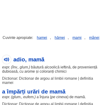
Cuvinte apropiate:
hamei
,
hămei
,
mami
,
mânei
adio, mamă
expr. (înv., glum.)
băutură
alcoolică
ieftină
, de
proveniență
dubioasă
, cu
arome
și
coloranți
chimici
Dictionar: Dictionar de argou al limbii romane
|
definitia
mamei
a împărți urări de mamă
expr. (glum., eufem.)
a
înjura
(
pe cineva
) de
mamă
.
Dictionar: Dictionar de argou al limbii romane
|
definitia