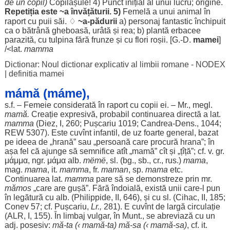
de un
copil
)
Copilașule! 4)
Punct
inițial
al unui
lucru
;
origine
.
Repetiția
este ~a
învățăturii
. 5)
Femelă
a unui
animal
în
raport
cu
puii
săi
. ♢
~a-
pădurii
a)
personaj
fantastic
închipuit
ca o
bătrână
gheboasă
,
urâtă
și
rea
; b)
plantă
erbacee
parazită
, cu
tulpina
fără
frunze
și cu
flori
roșii
. [G.-D.
mamei
]
/<lat.
mamma
Dictionar: Noul dictionar explicativ al limbii romane - NODEX
|
definitia mamei
mámă (máme),
s.f. –
Femeie
considerată
în
raport
cu
copii
ei. – Mr., megl.
mamă
.
Creație
expresivă
,
probabil
continuarea
directă
a lat.
mamma
(
Diez
, I, 260; Pușcariu 1019;
Candrea
-
Dens
., 1044;
REW 5307). Este cuvînt
infantil
, de
uz
foarte
general
,
bazat
pe
ideea
de „
hrană
” sau „
persoană
care
procură
hrana
”; în
așa
fel
că
ajunge
să
semnifice
atît
„
mamă
”
cît
și „țîță”; cf. v. gr.
μάμμα, ngr. μάμα
alb
.
mëmë
, sl. (bg., sb., cr.,
rus
.)
mama
,
mag.
mama
, it.
mamma
, fr.
maman
, sp.
mama
etc.
Continuarea
lat.
mamma
pare să se
demonstreze
prin mr.
mămos
„care are
gușă
”.
Fără
îndoială
,
există
unii
care-l
pun
în
legătură
cu
alb
. (Philippide, II, 646), și cu sl. (Cihac, II, 185;
Conev 57; cf. Pușcariu,
Lr.,
281). E cuvînt de
largă
circulație
(ALR, I, 155). În
limbaj
vulgar
, în Munt., se
abreviază
cu un
adj. posesiv:
mă
-
ta
(‹
mamă
-
ta
)
mă
-sa (‹
mamă
-sa)
, cf. it.