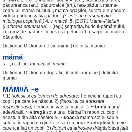
pădureanca
(
art
.),
păduroaica
(
art
.),
fata
-
pădurii
,
mama
-
codrului
,
mama
-
huciului
,
mama
-
ogașilor
,
surata
-din-
pădure
,
vidma
-
pădurii
,
vâlva
-
pădurii
.
(~ este un
personaj
din
mitologia
populară
.)
4.
v.
matcă
.
5.
(
BOT
.)
Mama
-
Pădurii
(
Lathraea
squamaria
)
= (
reg
.)
șerpariță
,
buricul
-
pământului
,
cucuruz
-de-
pădure
,
floarea
-
șarpelui
,
iarba
-
șarpelui
,
murea
-
pădurilor
.
Dictionar: Dictionar de sinonime
|
definitia mamei
mámă
s. f., g.-d.
art
.
mámei;
pl.
máme
Dictionar: Dictionar ortografic al limbii romane
|
definitia
mamei
MÁM//Ă ~e
f.
1)
(
folosit
ș
i ca
termen
de
adresare
)
Femeie
în
raport
cu
copiii
pe care i-a
născut
. 2)
(
folosit
ș
i ca
adresare
respectuoasă
)
Femeie
în
vârstă
;
maică
. ♢
~
bună
mamă
adevărată
.
~
vitregă
soția
unui
bărbat
în
raport
cu
copiii
acestuia
din altă
căsătorie
.
~-
soacră
mama
soției
sau a
soțului
în
raport
cu
ginerele
sau cu
nora
.
~
adoptivă
femeie
care a
înfiat
un
copil
. 3)
(
folosit
ca
adresare
drăgăstoasă
față