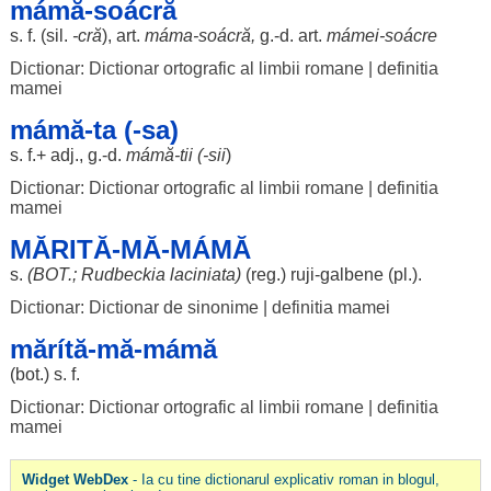
mámă-soácră
s. f. (
sil
.
-cră
),
art
.
máma
-
soácră
,
g.-d.
art
.
mámei-
soácre
Dictionar: Dictionar ortografic al limbii romane
|
definitia
mamei
mámă-ta (-sa)
s. f.+ adj., g.-d.
mámă
-
tii
(-
sii
)
Dictionar: Dictionar ortografic al limbii romane
|
definitia
mamei
MĂRITĂ-MĂ-MÁMĂ
s.
(
BOT
.;
Rudbeckia
laciniata
)
(
reg
.)
ruji
-
galbene
(pl.).
Dictionar: Dictionar de sinonime
|
definitia mamei
mărítă-mă-mámă
(
bot
.) s. f.
Dictionar: Dictionar ortografic al limbii romane
|
definitia
mamei
Widget WebDex
- Ia cu tine dictionarul explicativ roman in blogul,