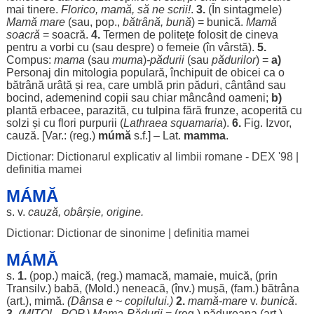
mai
tinere
.
Florico,
mamă
, să ne
scrii
!
.
3.
(În
sintagmele
)
Mamă
mare
(sau, pop.,
bătrână
,
bună
) =
bunică
.
Mamă
soacră
=
soacră
.
4.
Termen
de
politețe
folosit
de cineva
pentru
a
vorbi
cu (sau
despre
) o
femeie
(în
vârstă
).
5.
Compus:
mama
(sau
muma
)
-
pădurii
(sau
pădurilor
) =
a)
Personaj
din
mitologia
populară
,
închipuit
de
obicei
ca o
bătrână
urâtă
și
rea
, care
umblă
prin
păduri
,
cântând
sau
bocind
,
ademenind
copii
sau
chiar
mâncând
oameni
;
b)
plantă
erbacee
,
parazită
, cu
tulpina
fără
frunze
,
acoperită
cu
solzi
și cu
flori
purpurii
(
Lathraea
squamaria
).
6.
Fig.
Izvor
,
cauză
. [Var.: (
reg
.)
múmă
s.f.] – Lat.
mamma
.
Dictionar: Dictionarul explicativ al limbii romane - DEX '98
|
definitia mamei
MÁMĂ
s. v.
cauză
,
obârșie
,
origine
.
Dictionar: Dictionar de sinonime
|
definitia mamei
MÁMĂ
s.
1.
(pop.)
maică
, (
reg
.)
mamacă
,
mamaie
,
muică
, (prin
Transilv.)
babă
, (Mold.)
neneacă
, (înv.)
mușă
, (fam.)
bătrâna
(
art
.),
mimă
.
(
Dânsa
e ~
copilului
.)
2.
mamă
-
mare
v.
bunică
.
3.
(MITOL. POP.)
Mama
-
Pădurii
= (
reg
.)
pădureana
(
art
.),