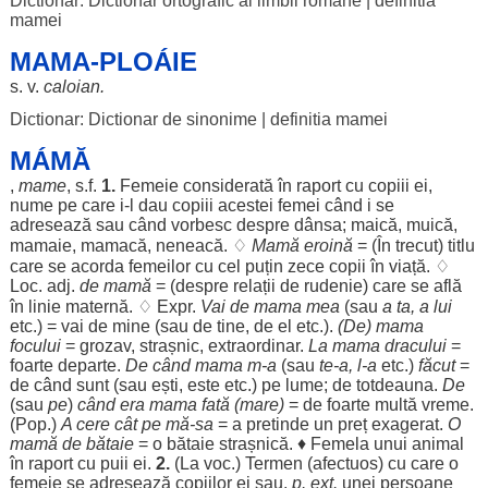
Dictionar: Dictionar ortografic al limbii romane
|
definitia
mamei
MAMA-PLOÁIE
s. v.
caloian
.
Dictionar: Dictionar de sinonime
|
definitia mamei
MÁMĂ
,
mame
, s.f.
1.
Femeie
considerată
în
raport
cu
copiii
ei,
nume
pe care i-l
dau
copiii
acestei
femei
când
i se
adresează
sau
când
vorbesc
despre
dânsa
;
maică
,
muică
,
mamaie
,
mamacă
,
neneacă
. ♢
Mamă
eroină
= (În
trecut
)
titlu
care se
acorda
femeilor
cu cel
puțin
zece
copii
în
viață
. ♢
Loc
. adj.
de
mamă
= (
despre
relații
de
rudenie
) care se
află
în
linie
maternă
. ♢ Expr.
Vai
de
mama
mea
(sau
a
ta
, a lui
etc.) =
vai
de
mine
(sau de tine, de el etc.).
(De)
mama
focului
=
grozav
,
strașnic
,
extraordinar
.
La
mama
dracului
=
foarte
departe
.
De
când
mama
m-a
(sau
te-a, l-a
etc.)
făcut
=
de
când
sunt
(sau
ești
, este etc.) pe
lume
; de
totdeauna
.
De
(sau
pe
)
când
era
mama
fată
(
mare
)
= de
foarte
multă
vreme
.
(Pop.)
A
cere
cât pe
mă
-sa
= a
pretinde
un
preț
exagerat
.
O
mamă
de
bătaie
= o
bătaie
strașnică
. ♦
Femela
unui
animal
în
raport
cu
puii
ei.
2.
(La
voc
.)
Termen
(
afectuos
) cu care o
femeie
se
adresează
copiilor
ei sau,
p. ext.
unei
persoane