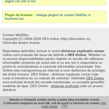
pagina sau site-ul tau!
Plugin de browser
- Adauga pluginul de cautare WebDex in
browserul tau.
Contact WebDex
Copyright (C) 2004-2026 DEX online (http://dexonline.ro).
Informatii despre licenta
Majoritatea definitiilor incluse in acest
dictionar explicativ roman
online sunt preluate din baza de definitii a
DEX Online
. Webdex nu
isi asuma responsabilitatea pentru faptele ce rezulta din utilizarea
informatiilor prezente pe acest site si nu are nici o raspundere cu
privire la corectitudinea si coerenta informatiilor prezentate. Dex
Online este transpunerea pe internet a unor dictionare de prestigiu
ale limbii romane. DEX Online -
dictionar explicativ roman
este
creat si intretinut de un colectiv de voluntari. Definitiile
DEX Online
sunt preluate textual din sursele mentionate, cu exceptia greselilor
evidente de tipar.
DEX Online
-
dictionar explicativ
este un proiect
distribuit.
Webdex.ro foloseste cookies pentru a putea afisa rezultatele corecte.
Curs valutar
|
Kurs walut
|
Pret fier vechi
Continuand navigarea pe acest site, esti de acord cu folosirea de cookies.
Mai
OK
multe detalii