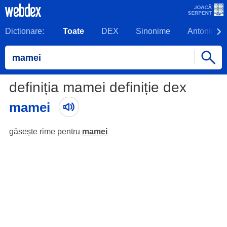
Dictionare:
Toate
DEX
Sinonime
Antonime
definiția mamei definiție dex
mamei
găsește rime pentru
mamei