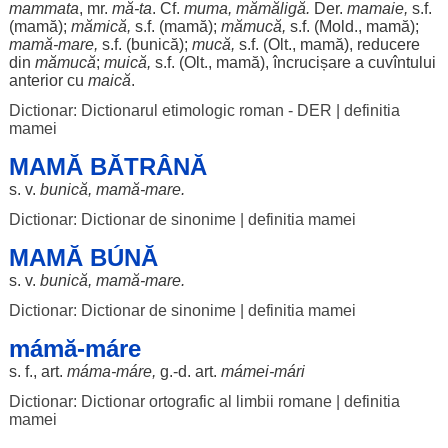
mammata
, mr.
mă
-
ta
. Cf.
muma
,
mămăligă
.
Der.
mamaie
,
s.f.
(
mamă
);
mămică
,
s.f. (
mamă
);
mămucă
,
s.f. (Mold.,
mamă
);
mamă
-
mare
,
s.f. (
bunică
);
mucă,
s.f. (Olt.,
mamă
),
reducere
din
mămucă
;
muică
,
s.f. (Olt.,
mamă
),
încrucișare
a cuvîntului
anterior
cu
maică
.
Dictionar: Dictionarul etimologic roman - DER
|
definitia
mamei
MAMĂ BĂTRÂNĂ
s. v.
bunică
,
mamă
-
mare
.
Dictionar: Dictionar de sinonime
|
definitia mamei
MAMĂ BÚNĂ
s. v.
bunică
,
mamă
-
mare
.
Dictionar: Dictionar de sinonime
|
definitia mamei
mámă-máre
s. f.,
art
.
máma
-
máre
,
g.-d.
art
.
mámei-
mári
Dictionar: Dictionar ortografic al limbii romane
|
definitia
mamei